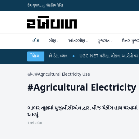
ઉત્તર ગુજરાતનું લોકપ્રિય દૈનિક
હોમ
રાષ્ટ્રીય
આંતરરાષ્ટ્રીય
ગુજરાત
ઉત્તર ગુજ
 મોબાઈલ રિચાર્જ અને ડેટા પ્લાન
બ્રેકિંગ
●
UGC-NET પરીક્ષા લીકના આરોપો પર રાહુલ ગાંધીએ કે
હોમ
/
#Agricultural Electricity Use
#
Agricultural Electricity
ભાભર તાલુકામાં યુજીવીસીએલ દ્વારા વીજ ચેકીંગ હાથ ધરવામાં
બનાસકાંઠા
આવ્યું
1 વર્ષ પહેલા