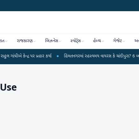
રાત
રાજકારણ
બિઝનેસ
સ્પોર્ટ્સ
હેલ્થ
ગેજેટ
અન
ન્દ્ર પર પ્રહાર કર્યા
●
હિંમતનગરમાં રહસ્યમય વાયરસ કે ચાંદીપુરા? 6 બાળકોના મો
 Use