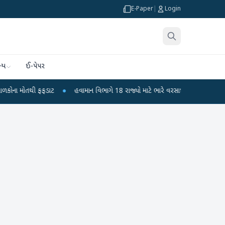
E-Paper
|
Login
્ય
ઈ-પેપર
તથી ફફડાટ
●
હવામાન વિભાગે 18 રાજ્યો માટે ભારે વરસાદની ચેતવણી જારી કરી
●