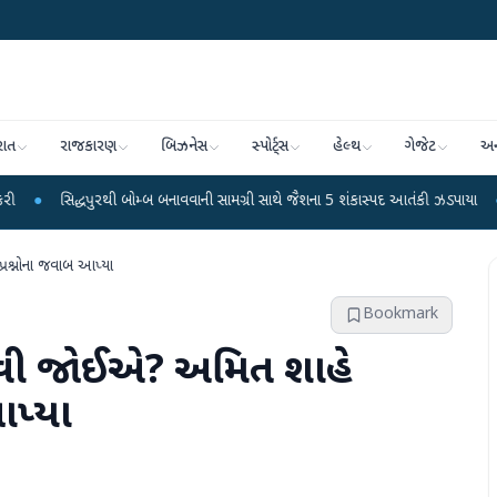
રાત
રાજકારણ
બિઝનેસ
સ્પોર્ટ્સ
હેલ્થ
ગેજેટ
અન
પુરથી બોમ્બ બનાવવાની સામગ્રી સાથે જૈશના 5 શંકાસ્પદ આતંકી ઝડપાયા
●
પીએમ મોદીનું
્રશ્નોના જવાબ આપ્યા
Bookmark
મ થવી જોઈએ? અમિત શાહે
આપ્યા