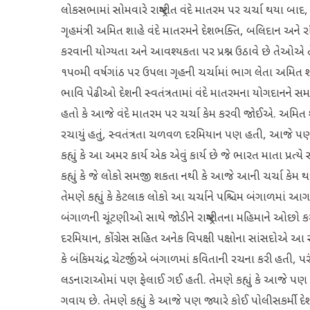
લોકસભામાં સોમવારે રાષ્ટ્રગીત વંદે માતરમ પર ચર્ચા થયા બ
ગૃહમંત્રી અમિત શાહે વંદે માતરમને દેશભક્તિ, બલિદાન અને રાષ્ટ્
કરવાની યોગ્યતા અને આવશ્યકતા પર પ્રશ્ન ઉઠાવે છે તેઓએ તેમ
૧૫૦મી વર્ષગાંઠ પર ઉપલા ગૃહની ચર્ચામાં ભાગ લેતા અમિત શા
ભાવિ પેઢીઓ દેશની સ્વતંત્રતામાં વંદે માતરમના યોગદાનને સમજી
હતો કે આજે વંદે માતરમ પર ચર્ચા કેમ કરવી જોઈએ. અમિત શાહે ક
રચાયું હતું, સ્વતંત્રતા ચળવળ દરમિયાન પણ હતી, આજે પણ છ
કહ્યું કે આ અમર કાર્ય એક એવું કાર્ય છે જે ભારત માતા પ્રત્
કહ્યું કે જે લોકો સમજી શકતા નથી કે આજે આની ચર્ચા કેમ 
તેમણે કહ્યું કે કેટલાક લોકો આ ચર્ચાને પશ્ચિમ બંગાળમાં આગ
બંગાળની ચૂંટણીઓ સાથે જોડીને રાષ્ટ્રગીતના મહિમાને ઓછો ક
દરમિયાન, કોંગ્રેસ સહિત અનેક વિપક્ષી પક્ષોના સાંસદોએ આ સમય
કે બંકિમચંદ્ર ચેટર્જીએ બંગાળમાં કવિતાની રચના કરી હતી, પરંતુ
લડનારાઓમાં પણ ફેલાઈ ગઈ હતી. તેમણે કહ્યું કે આજે પણ જ
ગવાય છે. તેમણે કહ્યું કે આજે પણ જ્યારે કોઈ પોલીસકર્મી દે