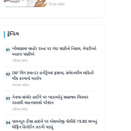
વિદ્યાર્થી નેતા દેવેન્દ્ર નાથ
1 દિવસ પહેલા
મહતોની તબિયત ખરાબ
ટ્રેન્ડિંગ
ખીમાણામાં જાહેર રસ્તા પર ગંદા પાણીનો નિકાલ, વેપારીઓ
01
આકરા પાણીએ
1 દિવસ પહેલા
IAF વિંગ કમાન્ડર હનીટ્રેપમાં ફસાયા, સંવેદનશીલ માહિતી
02
લીક કરવાનો આરોપ
4 કલાક પહેલા
નેનાવા-સાંચોર હાઈવે પર ખાડાઓનું સામ્રાજ્ય બિસ્માર
03
રસ્તાથી વાહનચાલકો પરેશાન
3 દિવસ પહેલા
પાલનપુર-ડીસા હાઇવે પર એસઓજી પોલીસે 19.80 લાખનું
04
મોર્ફિન હિરોઈન ઝડપી પાડ્યું