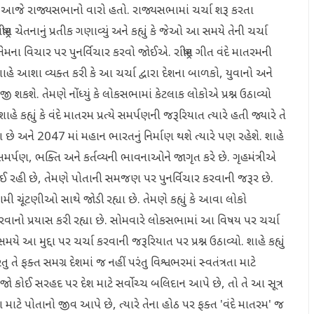
ાદ, આજે રાજ્યસભાનો વારો હતો. રાજ્યસભામાં ચર્ચા શરૂ કરતા
રીય ચેતનાનું પ્રતીક ગણાવ્યું અને કહ્યું કે જેઓ આ સમયે તેની ચર્ચા
ના વિચાર પર પુનર્વિચાર કરવો જોઈએ. રાષ્ટ્રીય ગીત વંદે માતરમની
હે આશા વ્યક્ત કરી કે આ ચર્ચા દ્વારા દેશના બાળકો, યુવાનો અને
 શકશે. તેમણે નોંધ્યું કે લોકસભામાં કેટલાક લોકોએ પ્રશ્ન ઉઠાવ્યો
હ્યું કે વંદે માતરમ પ્રત્યે સમર્પણની જરૂરિયાત ત્યારે હતી જ્યારે તે
ે અને 2047 માં મહાન ભારતનું નિર્માણ થશે ત્યારે પણ રહેશે. શાહે
યે સમર્પણ, ભક્તિ અને કર્તવ્યની ભાવનાઓને જાગૃત કરે છે. ગૃહમંત્રીએ
થઈ રહી છે, તેમણે પોતાની સમજણ પર પુનર્વિચાર કરવાની જરૂર છે.
ામી ચૂંટણીઓ સાથે જોડી રહ્યા છે. તેમણે કહ્યું કે આવા લોકો
રવાનો પ્રયાસ કરી રહ્યા છે. સોમવારે લોકસભામાં આ વિષય પર ચર્ચા
ે આ મુદ્દા પર ચર્ચા કરવાની જરૂરિયાત પર પ્રશ્ન ઉઠાવ્યો. શાહે કહ્યું
 તે ફક્ત સમગ્ર દેશમાં જ નહીં પરંતુ વિશ્વભરમાં સ્વતંત્રતા માટે
ો કોઈ સરહદ પર દેશ માટે સર્વોચ્ચ બલિદાન આપે છે, તો તે આ સૂત્ર
શ માટે પોતાનો જીવ આપે છે, ત્યારે તેના હોઠ પર ફક્ત 'વંદે માતરમ' જ