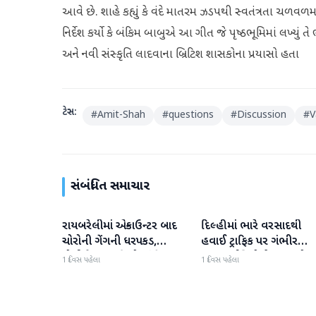
આવે છે. શાહે કહ્યું કે વંદે માતરમ ઝડપથી સ્વતંત્રતા ચળવળમાં 
નિર્દેશ કર્યો કે બંકિમ બાબુએ આ ગીત જે પૃષ્ઠભૂમિમાં લખ્યુ
અને નવી સંસ્કૃતિ લાદવાના બ્રિટિશ શાસકોના પ્રયાસો હતા
ટેગ્સ:
#
Amit-Shah
#
questions
#
Discussion
#
V
સંબંધિત સમાચાર
રાયબરેલીમાં એન્કાઉન્ટર બાદ
દિલ્હીમાં ભારે વરસાદથી
રાષ્ટ્રીય
રાષ્ટ્રીય
ચોરોની ગેંગની ધરપકડ,
હવાઈ ટ્રાફિક પર ગંભીર
પોલીસે 12.4 કિલો ચાંદીના
અસર; ઈન્ડિગોએ મુસાફરો મા
1 દિવસ પહેલા
1 દિવસ પહેલા
દાગીના જપ્ત કર્યા
એડવાઈઝરી જાહેર કરી