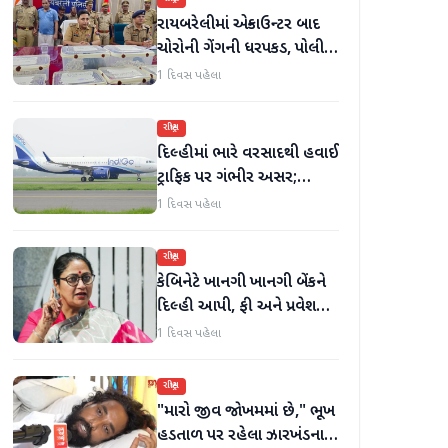
રાયબરેલીમાં એન્કાઉન્ટર બાદ
ચોરોની ગેંગની ધરપકડ, પોલીસે
12.4 કિલો ચાંદીના દાગીના
1 દિવસ પહેલા
જપ્ત કર્યા
રાષ્ટ્રીય
દિલ્હીમાં ભારે વરસાદથી હવાઈ
ટ્રાફિક પર ગંભીર અસર;
ઈન્ડિગોએ મુસાફરો માટે
1 દિવસ પહેલા
એડવાઈઝરી જાહેર કરી
રાષ્ટ્રીય
કેબિનેટે ખાનગી ખાનગી બેંકને
દિલ્હી આપી, ફી અને પ્રવેશ
માટે નવા નિયમો વિશે જાણો
1 દિવસ પહેલા
રાષ્ટ્રીય
"મારો જીવ જોખમમાં છે," ભૂખ
હડતાળ પર રહેલા ઝારખંડના