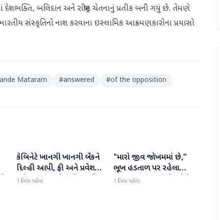
દેશભક્તિ, બલિદાન અને રાષ્ટ્રીય ચેતનાનું પ્રતીક બની ગયું છે. તેમણે
ં તે ભારતીય સંસ્કૃતિનો નાશ કરવાના ઇસ્લામિક આક્રમણકારોના પ્રયાસો
ande Mataram
#
answered
#
of the opposition
કેબિનેટે ખાનગી ખાનગી બેંકને
"મારો જીવ જોખમમાં છે,"
રાષ્ટ્રીય
રાષ્ટ્રીય
દિલ્હી આપી, ફી અને પ્રવેશ
ભૂખ હડતાળ પર રહેલા
ટે
માટે નવા નિયમો વિશે જાણો
ઝારખંડના વિદ્યાર્થી નેતા દેવેન્દ્ર
1 દિવસ પહેલા
1 દિવસ પહેલા
નાથ મહતોની તબિયત ખરાબ