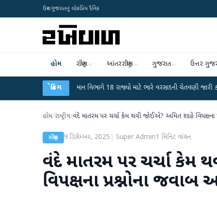
ઉત્તર ગુજરાતનું લોકપ્રિય દૈનિક
હોમ
રાષ્ટ્રીય
આંતરરાષ્ટ્રીય
ગુજરાત
ઉત્તર ગુજ
ાટ
●
હવામાન વિભાગે 18 રાજ્યો માટે ભારે વરસાદની ચેતવણી જારી કરી
બ્રેકિંગ
●
સિદ્ધ
હોમ
/
રાષ્ટ્રીય
/
વંદે માતરમ પર ચર્ચા કેમ થવી જોઈએ? અમિત શાહે વિપક્ષના પ
9 ડિસેમ્બર, 2025
|
Super Admin
1
મિનિટ વાંચન
રાષ્ટ્રીય
વંદે માતરમ પર ચર્ચા કે
વિપક્ષના પ્રશ્નોના જવાબ 