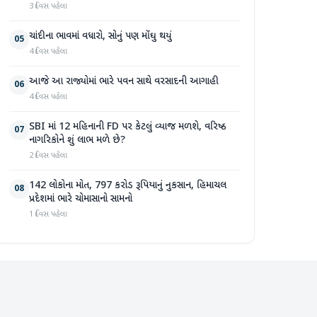
3 દિવસ પહેલા
ચાંદીના ભાવમાં વધારો, સોનું પણ મોંઘુ થયું
05
4 દિવસ પહેલા
આજે આ રાજ્યોમાં ભારે પવન સાથે વરસાદની આગાહી
06
4 દિવસ પહેલા
SBI માં 12 મહિનાની FD પર કેટલું વ્યાજ મળશે, વરિષ્ઠ
07
નાગરિકોને શું લાભ મળે છે?
2 દિવસ પહેલા
142 લોકોના મોત, 797 કરોડ રૂપિયાનું નુકસાન, હિમાચલ
08
પ્રદેશમાં ભારે ચોમાસાનો સામનો
1 દિવસ પહેલા