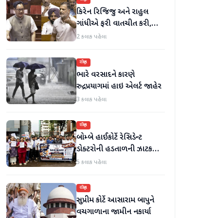
કિરેન રિજિજુ અને રાહુલ
ગાંધીએ ફરી વાતચીત કરી,
મહિલા અનામત અને સીમાંકન
2 કલાક પહેલા
બિલ પર ચર્ચા કરી
રાષ્ટ્રીય
ભારે વરસાદને કારણે
રુદ્રપ્રયાગમાં હાઇ એલર્ટ જાહેર
3 કલાક પહેલા
રાષ્ટ્રીય
બોમ્બે હાઈકોર્ટે રેસિડેન્ટ
ડોક્ટરોની હડતાળની ઝાટકણી
કાઢી, 'જો કામ ન હોય તો પગાર
5 કલાક પહેલા
બંધ કરો'
રાષ્ટ્રીય
સુપ્રીમ કોર્ટે આસારામ બાપુને
વચગાળાના જામીન નકાર્યા