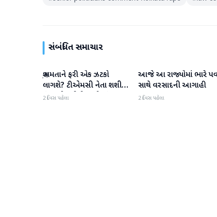
સંબંધિત સમાચાર
શું મમતાને ફરી એક ઝટકો
આજે આ રાજ્યોમાં ભારે પ
રાષ્ટ્રીય
રાષ્ટ્રીય
લાગશે? ટીએમસી નેતા શશી
સાથે વરસાદની આગાહી
પંજા એનસીપીઆઈ સાંસદ
2 દિવસ પહેલા
2 દિવસ પહેલા
કાકોલીના ક્લિનિક પર પહોંચ્યા
અને કહ્યું, "મારે જવું પડશે"