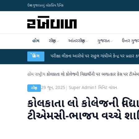
ઉત્તર ગુજરાતનું લોકપ્રિય દૈનિક
હોમ
રાષ્ટ્રીય
આંતરરાષ્ટ્રીય
ગુજરાત
ઉત્તર ગુજ
UGC-NET પરીક્ષા લીકના આરોપો પર રાહુલ ગાંધીએ કેન્દ્ર પર પ્રહાર કર્યા
બ્રેકિંગ
●
હિંમતન
હોમ
/
રાષ્ટ્રીય
/
કોલકાતા લો કોલેજની વિદ્યાર્થીની પર બળાત્કાર કેસ પર ટીએમસ
29 જૂન, 2025
|
Super Admin
1
મિનિટ વાંચન
રાષ્ટ્રીય
કોલકાતા લો કોલેજની વિદ્ય
ટીએમસી-ભાજપ વચ્ચે શાબ્દિ