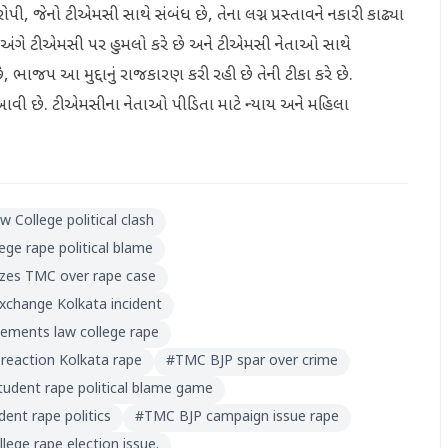
રોપી, જેનો ટીએમસી સાથે સંબંધ છે, તેના લગ્ન પ્રસ્તાવને નકારી કાઢ્યા
 અંગે ટીએમસી પર હુમલો કરે છે અને ટીએમસી નેતાઓ સાથે
ભાજપ આ મુદ્દાનું રાજકારણ કરી રહી છે તેની ટીકા કરે છે.
વી છે. ટીએમસીના નેતાઓ પીડિતા માટે ન્યાય અને મહિલા
w College political clash
ege rape political blame
cizes TMC over rape case
change Kolkata incident
ements law college rape
l reaction Kolkata rape
#
TMC BJP spar over crime
tudent rape political blame game
dent rape politics
#
TMC BJP campaign issue rape
llege rape election issue.