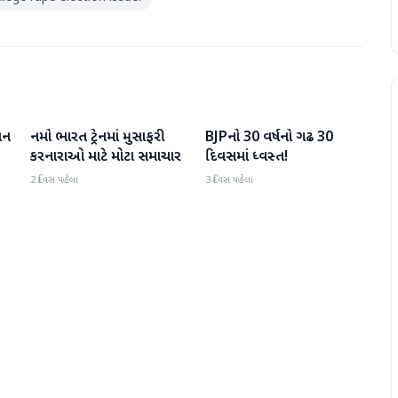
વન
નમો ભારત ટ્રેનમાં મુસાફરી
BJPનો 30 વર્ષનો ગઢ 30
રાષ્ટ્રીય
રાષ્ટ્રીય
કરનારાઓ માટે મોટા સમાચાર
દિવસમાં ધ્વસ્ત!
2 દિવસ પહેલા
3 દિવસ પહેલા