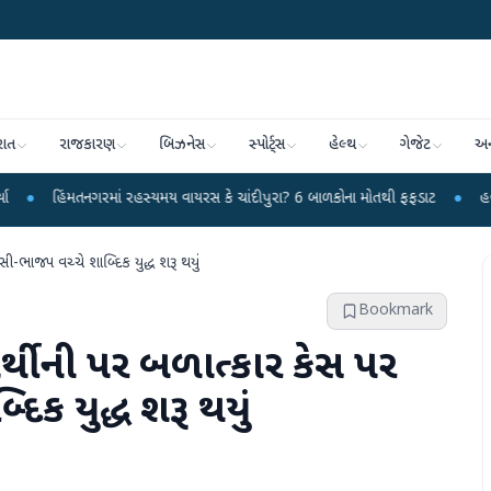
રાત
રાજકારણ
બિઝનેસ
સ્પોર્ટ્સ
હેલ્થ
ગેજેટ
અન
ગરમાં રહસ્યમય વાયરસ કે ચાંદીપુરા? 6 બાળકોના મોતથી ફફડાટ
●
હવામાન વિભાગે 18
ી-ભાજપ વચ્ચે શાબ્દિક યુદ્ધ શરૂ થયું
Bookmark
ાર્થીની પર બળાત્કાર કેસ પર
ક યુદ્ધ શરૂ થયું