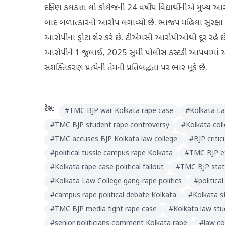
દક્ષિણ કલકત્તા લો કોલેજની 24 વર્ષીય વિદ્યાર્થીનીએ મુખ્ય આ
બાદ બળાત્કારનો આરોપ લગાવ્યો છે. ભાજપ મહિલા સુરક્ષા
આરોપીના ફોટા શેર કરે છે. ટીએમસી આરોપીઓથી દૂર રહે છે, 
આરોપીને 1 જુલાઈ, 2025 સુધી પોલીસ કસ્ટડી આપવામાં આ
સશક્તિકરણ પ્રત્યેની તેમની પ્રતિબદ્ધતા પર ભાર મૂકે છે.
ટેગ્સ:
#
TMC BJP war Kolkata rape case
#
Kolkata La
#
TMC BJP student rape controversy
#
Kolkata coll
#
TMC accuses BJP Kolkata law college
#
BJP criti
#
political tussle campus rape Kolkata
#
TMC BJP ex
#
Kolkata rape case political fallout
#
TMC BJP stat
#
Kolkata Law College gang-rape politics
#
politica
#
campus rape political debate Kolkata
#
Kolkata s
#
TMC BJP media fight rape case
#
Kolkata law stu
#
senior politicians comment Kolkata rape
#
law co