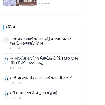
5 કલાક પહેલા
ટ્રેન્ડિંગ
નેનાવા-સાંચોર હાઈવે પર ખાડાઓનું સામ્રાજ્ય બિસ્માર
01
રસ્તાથી વાહનચાલકો પરેશાન
1 દિવસ પહેલા
પાલનપુર-ડીસા હાઇવે પર એસઓજી પોલીસે 19.80 લાખનું
02
મોર્ફિન હિરોઈન ઝડપી પાડ્યું
1 દિવસ પહેલા
આજે આ રાજ્યોમાં ભારે પવન સાથે વરસાદની આગાહી
03
2 દિવસ પહેલા
ચાંદીના ભાવમાં વધારો, સોનું પણ મોંઘુ થયું
04
2 દિવસ પહેલા