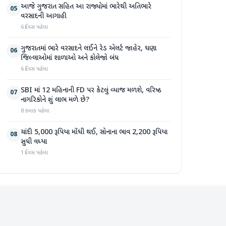
આજે ગુજરાત સહિત આ રાજ્યોમાં ભારેથી અતિભારે
05
વરસાદની આગાહી
6 દિવસ પહેલા
ગુજરાતમાં ભારે વરસાદને લઈને રેડ એલર્ટ જાહેર, ઘણા
06
જિલ્લાઓમાં શાળાઓ અને કોલેજો બંધ
6 દિવસ પહેલા
SBI માં 12 મહિનાની FD પર કેટલું વ્યાજ મળશે, વરિષ્ઠ
07
નાગરિકોને શું લાભ મળે છે?
8 કલાક પહેલા
ચાંદી 5,000 રૂપિયા મોંઘી થઈ, સોનાના ભાવ 2,200 રૂપિયા
08
સુધી વધ્યા
1 દિવસ પહેલા