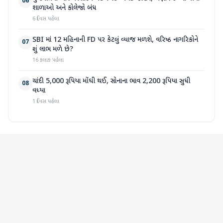
06
શાળાઓ અને કોલેજો બંધ
6 દિવસ પહેલા
SBI માં 12 મહિનાની FD પર કેટલું વ્યાજ મળશે, વરિષ્ઠ નાગરિકોને
07
શું લાભ મળે છે?
16 કલાક પહેલા
ચાંદી 5,000 રૂપિયા મોંઘી થઈ, સોનાના ભાવ 2,200 રૂપિયા સુધી
08
વધ્યા
1 દિવસ પહેલા