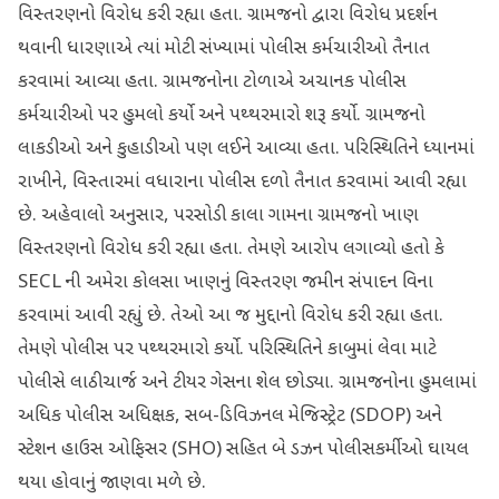
વિસ્તરણનો વિરોધ કરી રહ્યા હતા. ગ્રામજનો દ્વારા વિરોધ પ્રદર્શન
થવાની ધારણાએ ત્યાં મોટી સંખ્યામાં પોલીસ કર્મચારીઓ તૈનાત
કરવામાં આવ્યા હતા. ગ્રામજનોના ટોળાએ અચાનક પોલીસ
કર્મચારીઓ પર હુમલો કર્યો અને પથ્થરમારો શરૂ કર્યો. ગ્રામજનો
લાકડીઓ અને કુહાડીઓ પણ લઈને આવ્યા હતા. પરિસ્થિતિને ધ્યાનમાં
રાખીને, વિસ્તારમાં વધારાના પોલીસ દળો તૈનાત કરવામાં આવી રહ્યા
છે. અહેવાલો અનુસાર, પરસોડી કાલા ગામના ગ્રામજનો ખાણ
વિસ્તરણનો વિરોધ કરી રહ્યા હતા. તેમણે આરોપ લગાવ્યો હતો કે
SECL ની અમેરા કોલસા ખાણનું વિસ્તરણ જમીન સંપાદન વિના
કરવામાં આવી રહ્યું છે. તેઓ આ જ મુદ્દાનો વિરોધ કરી રહ્યા હતા.
તેમણે પોલીસ પર પથ્થરમારો કર્યો. પરિસ્થિતિને કાબુમાં લેવા માટે
પોલીસે લાઠીચાર્જ અને ટીયર ગેસના શેલ છોડ્યા. ગ્રામજનોના હુમલામાં
અધિક પોલીસ અધિક્ષક, સબ-ડિવિઝનલ મેજિસ્ટ્રેટ (SDOP) અને
સ્ટેશન હાઉસ ઓફિસર (SHO) સહિત બે ડઝન પોલીસકર્મીઓ ઘાયલ
થયા હોવાનું જાણવા મળે છે.