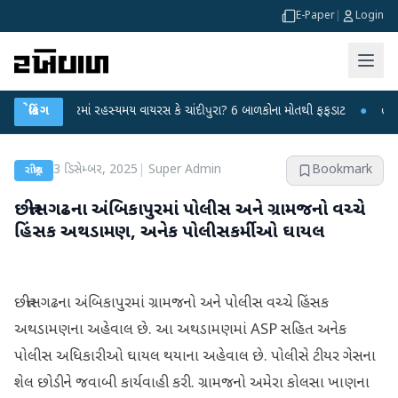
E-Paper
|
Login
િંમતનગરમાં રહસ્યમય વાયરસ કે ચાંદીપુરા? 6 બાળકોના મોતથી ફફડાટ
બ્રેકિંગ
●
હવામાન વિભા
3 ડિસેમ્બર, 2025
|
Super Admin
Bookmark
રાષ્ટ્રીય
છત્તીસગઢના અંબિકાપુરમાં પોલીસ અને ગ્રામજનો વચ્ચે
હિંસક અથડામણ, અનેક પોલીસકર્મીઓ ઘાયલ
છત્તીસગઢના અંબિકાપુરમાં ગ્રામજનો અને પોલીસ વચ્ચે હિંસક
અથડામણના અહેવાલ છે. આ અથડામણમાં ASP સહિત અનેક
પોલીસ અધિકારીઓ ઘાયલ થયાના અહેવાલ છે. પોલીસે ટીયર ગેસના
શેલ છોડીને જવાબી કાર્યવાહી કરી. ગ્રામજનો અમેરા કોલસા ખાણના