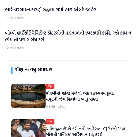
ભારે વરસાદને કારણે રુદ્રપ્રયાગમાં હાઇ એલર્ટ જાહેર
રાષ્ટ્રીય
11 કલાક પહેલા
બોમ્બે હાઈકોર્ટે રેસિડેન્ટ ડોક્ટરોની હડતાળની ઝાટકણી કાઢી, 'જો કામ ન
રાષ્ટ્રીય
હોય તો પગાર બંધ કરો'
12 કલાક પહેલા
રાષ્ટ્રીય
ના વધુ સમાચાર
રાષ્ટ્રીય
મોરબીમાં જોવા મળેલો એક રહસ્યમય કૂવો,
સમુદ્રની જેમ હિલોળા ખાતું પાણી
6 કલાક પહેલા
રાષ્ટ્રીય
અભિજીત દીપકે કરી નવી જાહેરાત, CJP હવે 'ક્યા
બોલતી પબ્લિક' અભિયાન શરૂ કરશે