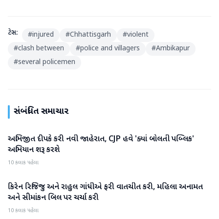
ટેગ્સ:
#
injured
#
Chhattisgarh
#
violent
#
clash between
#
police and villagers
#
Ambikapur
#
several policemen
સંબંધિત સમાચાર
અભિજીત દીપકે કરી નવી જાહેરાત, CJP હવે 'ક્યાં બોલતી પબ્લિક'
રાષ્ટ્રીય
અભિયાન શરૂ કરશે
10 કલાક પહેલા
કિરેન રિજિજુ અને રાહુલ ગાંધીએ ફરી વાતચીત કરી, મહિલા અનામત
રાષ્ટ્રીય
અને સીમાંકન બિલ પર ચર્ચા કરી
10 કલાક પહેલા