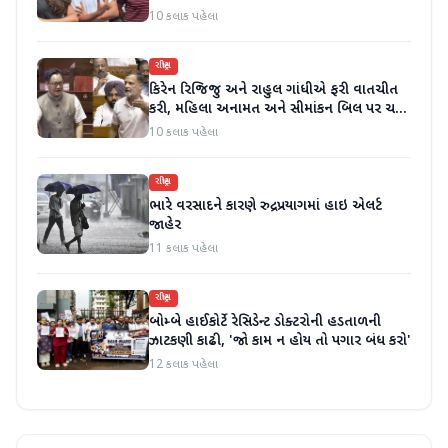
10 કલાક પહેલા
રાષ્ટ્રીય
કિરેન રિજિજુ અને રાહુલ ગાંધીએ ફરી વાતચીત
કરી, મહિલા અનામત અને સીમાંકન બિલ પર ચર્ચા
કરી
10 કલાક પહેલા
રાષ્ટ્રીય
ભારે વરસાદને કારણે રુદ્રપ્રયાગમાં હાઇ એલર્ટ
જાહેર
11 કલાક પહેલા
રાષ્ટ્રીય
બોમ્બે હાઈકોર્ટે રેસિડેન્ટ ડોક્ટરોની હડતાળની
ઝાટકણી કાઢી, 'જો કામ ન હોય તો પગાર બંધ કરો'
12 કલાક પહેલા