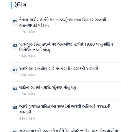
ટ્રેન્ડિંગ
નેનાવા-સાંચોર હાઈવે પર ખાડાઓનું સામ્રાજ્ય બિસ્માર રસ્તાથી
01
વાહનચાલકો પરેશાન
1 દિવસ પહેલા
પાલનપુર-ડીસા હાઇવે પર એસઓજી પોલીસે 19.80 લાખનું મોર્ફિન
02
હિરોઈન ઝડપી પાડ્યું
1 દિવસ પહેલા
આજે આ રાજ્યોમાં ભારે પવન સાથે વરસાદની આગાહી
03
2 દિવસ પહેલા
ચાંદીના ભાવમાં વધારો, સોનું પણ મોંઘુ થયું
04
2 દિવસ પહેલા
આજે ગુજરાત સહિત આ રાજ્યોમાં ભારેથી અતિભારે વરસાદની
05
આગાહી
6 દિવસ પહેલા
ગુજરાતમાં ભારે વરસાદને લઈને રેડ એલર્ટ જાહેર, ઘણા જિલ્લાઓમાં