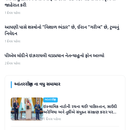
જાહેરાત કરી
1 દિવસ પહેલા
આપણી પાસે શસ્ત્રોનો "વિશાળ ભંડાર" છે, ઈરાન "ગરીબ" છે, ટ્રમ્પનું
આંતરરાષ્ટ્રીય
નિવેદન
1 દિવસ પહેલા
પીએમ મોદીને ઇઝરાયલી વડાપ્રધાન નેતન્યાહૂનો ફોન આવ્યો
આંતરરાષ્ટ્રીય
2 દિવસ પહેલા
આંતરરાષ્ટ્રીય
ના વધુ સમાચાર
આંતરરાષ્ટ્રીય
ઇસ્લામિક નાટોની રચના થઈ! પાકિસ્તાન, સાઉદી
અરેબિયા અને તુર્કીએ સંયુક્ત સંરક્ષણ કરાર પર
હસ્તાક્ષર
1 દિવસ પહેલા