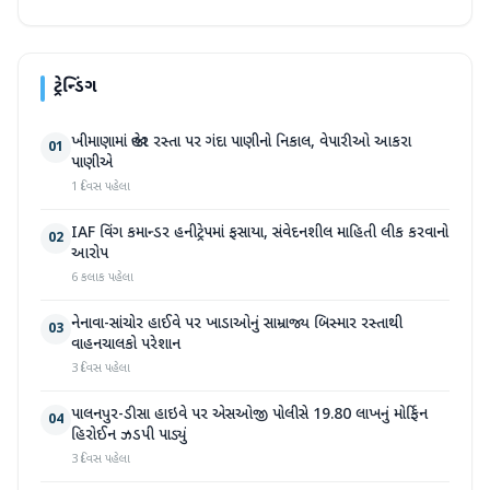
ટ્રેન્ડિંગ
ખીમાણામાં જાહેર રસ્તા પર ગંદા પાણીનો નિકાલ, વેપારીઓ આકરા
01
પાણીએ
1 દિવસ પહેલા
IAF વિંગ કમાન્ડર હનીટ્રેપમાં ફસાયા, સંવેદનશીલ માહિતી લીક કરવાનો
02
આરોપ
6 કલાક પહેલા
નેનાવા-સાંચોર હાઈવે પર ખાડાઓનું સામ્રાજ્ય બિસ્માર રસ્તાથી
03
વાહનચાલકો પરેશાન
3 દિવસ પહેલા
પાલનપુર-ડીસા હાઇવે પર એસઓજી પોલીસે 19.80 લાખનું મોર્ફિન
04
હિરોઈન ઝડપી પાડ્યું
3 દિવસ પહેલા