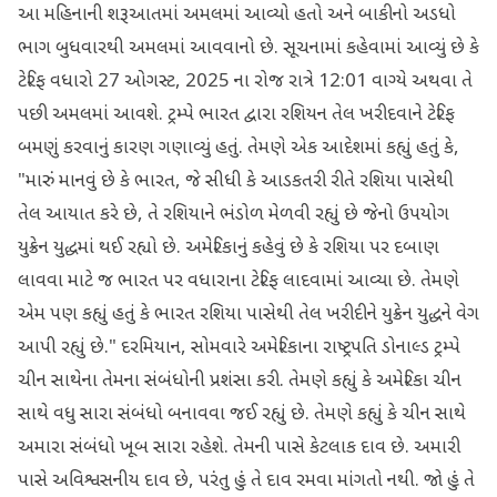
આ મહિનાની શરૂઆતમાં અમલમાં આવ્યો હતો અને બાકીનો અડધો
ભાગ બુધવારથી અમલમાં આવવાનો છે. સૂચનામાં કહેવામાં આવ્યું છે કે
ટેરિફ વધારો 27 ઓગસ્ટ, 2025 ના રોજ રાત્રે 12:01 વાગ્યે અથવા તે
પછી અમલમાં આવશે. ટ્રમ્પે ભારત દ્વારા રશિયન તેલ ખરીદવાને ટેરિફ
બમણું કરવાનું કારણ ગણાવ્યું હતું. તેમણે એક આદેશમાં કહ્યું હતું કે,
"મારું માનવું છે કે ભારત, જે સીધી કે આડકતરી રીતે રશિયા પાસેથી
તેલ આયાત કરે છે, તે રશિયાને ભંડોળ મેળવી રહ્યું છે જેનો ઉપયોગ
યુક્રેન યુદ્ધમાં થઈ રહ્યો છે. અમેરિકાનું કહેવું છે કે રશિયા પર દબાણ
લાવવા માટે જ ભારત પર વધારાના ટેરિફ લાદવામાં આવ્યા છે. તેમણે
એમ પણ કહ્યું હતું કે ભારત રશિયા પાસેથી તેલ ખરીદીને યુક્રેન યુદ્ધને વેગ
આપી રહ્યું છે." દરમિયાન, સોમવારે અમેરિકાના રાષ્ટ્રપતિ ડોનાલ્ડ ટ્રમ્પે
ચીન સાથેના તેમના સંબંધોની પ્રશંસા કરી. તેમણે કહ્યું કે અમેરિકા ચીન
સાથે વધુ સારા સંબંધો બનાવવા જઈ રહ્યું છે. તેમણે કહ્યું કે ચીન સાથે
અમારા સંબંધો ખૂબ સારા રહેશે. તેમની પાસે કેટલાક દાવ છે. અમારી
પાસે અવિશ્વસનીય દાવ છે, પરંતુ હું તે દાવ રમવા માંગતો નથી. જો હું તે