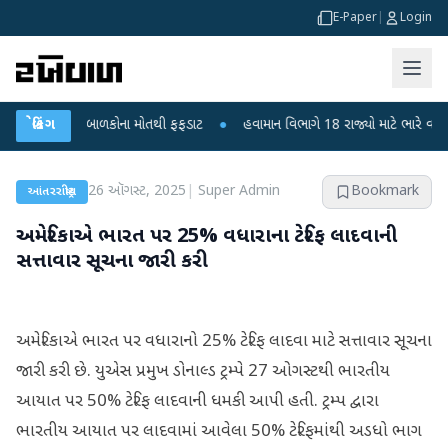
E-Paper
|
Login
પુરા? 6 બાળકોના મોતથી ફફડાટ
બ્રેકિંગ
●
હવામાન વિભાગે 18 રાજ્યો માટે ભારે વરસાદની ચે
26 ઑગસ્ટ, 2025
|
Super Admin
Bookmark
આંતરરાષ્ટ્રીય
અમેરિકાએ ભારત પર 25% વધારાના ટેરિફ લાદવાની
સત્તાવાર સૂચના જારી કરી
અમેરિકાએ ભારત પર વધારાનો 25% ટેરિફ લાદવા માટે સત્તાવાર સૂચના
જારી કરી છે. યુએસ પ્રમુખ ડોનાલ્ડ ટ્રમ્પે 27 ઓગસ્ટથી ભારતીય
આયાત પર 50% ટેરિફ લાદવાની ધમકી આપી હતી. ટ્રમ્પ દ્વારા
ભારતીય આયાત પર લાદવામાં આવેલા 50% ટેરિફમાંથી અડધો ભાગ