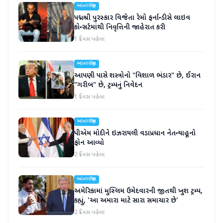
આંતરરાષ્ટ્રીય
પદ્મશ્રી પુરસ્કાર વિજેતા રેમો ફર્નાન્ડીસે લાઇવ
કોન્સર્ટમાંથી નિવૃત્તિની જાહેરાત કરી
1 દિવસ પહેલા
આંતરરાષ્ટ્રીય
આપણી પાસે શસ્ત્રોનો "વિશાળ ભંડાર" છે, ઈરાન
"ગરીબ" છે, ટ્રમ્પનું નિવેદન
1 દિવસ પહેલા
આંતરરાષ્ટ્રીય
પીએમ મોદીને ઇઝરાયલી વડાપ્રધાન નેતન્યાહૂનો
ફોન આવ્યો
2 દિવસ પહેલા
આંતરરાષ્ટ્રીય
અમેરિકામાં મુસ્લિમ ઉમેદવારની જીતથી ખુશ ટ્રમ્પ,
કહ્યું, 'આ અમારા માટે સારા સમાચાર છે'
2 દિવસ પહેલા