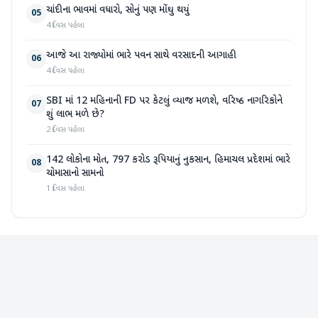
ચાંદીના ભાવમાં વધારો, સોનું પણ મોંઘુ થયું
05
4 દિવસ પહેલા
આજે આ રાજ્યોમાં ભારે પવન સાથે વરસાદની આગાહી
06
4 દિવસ પહેલા
SBI માં 12 મહિનાની FD પર કેટલું વ્યાજ મળશે, વરિષ્ઠ નાગરિકોને
07
શું લાભ મળે છે?
2 દિવસ પહેલા
142 લોકોના મોત, 797 કરોડ રૂપિયાનું નુકસાન, હિમાચલ પ્રદેશમાં ભારે
08
ચોમાસાનો સામનો
1 દિવસ પહેલા