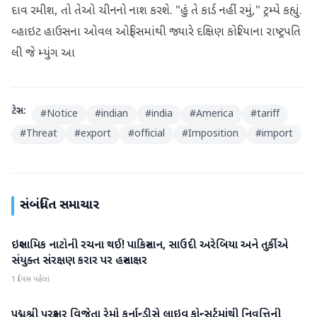
દાવ રમીશ, તો તેઓ ચીનનો નાશ કરશે. "હું તે કાર્ડ નહીં રમું," ટ્રમ્પે કહ્યું.
વ્હાઇટ હાઉસના ઓવલ ઓફિસમાંથી જ્યારે દક્ષિણ કોરિયાના રાષ્ટ્રપતિ
લી જે મ્યુંગ આ
ટેગ્સ:
#
Notice
#
indian
#
india
#
America
#
tariff
#
Threat
#
export
#
official
#
Imposition
#
import
સંબંધિત સમાચાર
ઇસ્લામિક નાટોની રચના થઈ! પાકિસ્તાન, સાઉદી અરેબિયા અને તુર્કીએ
આંતરરાષ્ટ્રીય
સંયુક્ત સંરક્ષણ કરાર પર હસ્તાક્ષર
1 દિવસ પહેલા
પદ્મશ્રી પુરસ્કાર વિજેતા રેમો ફર્નાન્ડીસે લાઇવ કોન્સર્ટમાંથી નિવૃત્તિની
આંતરરાષ્ટ્રીય