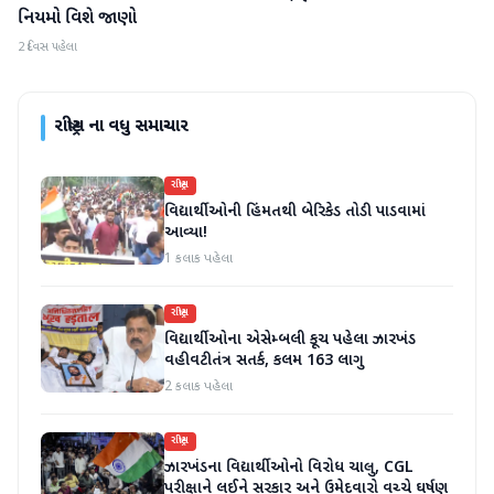
નિયમો વિશે જાણો
2 દિવસ પહેલા
રાષ્ટ્રીય
ના વધુ સમાચાર
રાષ્ટ્રીય
વિદ્યાર્થીઓની હિંમતથી બેરિકેડ તોડી પાડવામાં
આવ્યા!
1 કલાક પહેલા
રાષ્ટ્રીય
વિદ્યાર્થીઓના એસેમ્બલી કૂચ પહેલા ઝારખંડ
વહીવટીતંત્ર સતર્ક, કલમ 163 લાગુ
2 કલાક પહેલા
રાષ્ટ્રીય
ઝારખંડના વિદ્યાર્થીઓનો વિરોધ ચાલુ, CGL
પરીક્ષાને લઈને સરકાર અને ઉમેદવારો વચ્ચે ઘર્ષણ