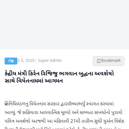
2 મે, 2025
|
Super Admin
Bookmark
રાષ્ટ્રીય
કેન્દ્રીય મંત્રી કિરેન રિજિજુ ભગવાન બુદ્ધના અવશેષો
સાથે વિયેતનામમાં આગમન
પ્રતિનિધિમંડળનું વિયેતનામ સરકાર દ્વારાઉષ્માભર્યું સ્વાગત કરવામાં
આવ્યું. જે સહિયારા આધ્યાત્મિક મૂલ્યો અને સભ્યતા સંબંધોનો પુરાવો
પવિત્ર અવશેષો આજથી આ મહિનાની 21મી તારીખ સુધી યુએન વિશેક