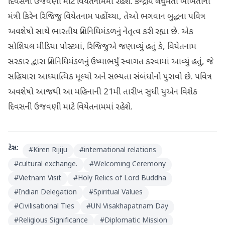
દિવસની ઉજવણી માટે વિયેતનામમાં રહેશે. કેન્દ્રીય લઘુમતી બાબતોના
મંત્રી કિરેન રિજિજુ વિયેતનામ પહોંચ્યા, તેઓ ભગવાન બુદ્ધના પવિત્ર
અવશેષો સાથે ભારતીય પ્રતિનિધિમંડળનું નેતૃત્વ કરી રહ્યા છે. એક
સોશિયલ મીડિયા પોસ્ટમાં, રિજિજુએ જણાવ્યું હતું કે, વિયેતનામ
સરકાર દ્વારા પ્રતિનિધિમંડળનું ઉષ્માભર્યું સ્વાગત કરવામાં આવ્યું હતું, જે
સહિયારા આધ્યાત્મિક મૂલ્યો અને સભ્યતા સંબંધોનો પુરાવો છે. પવિત્ર
અવશેષો આજથી આ મહિનાની 21મી તારીખ સુધી યુએન વિશેક
દિવસની ઉજવણી માટે વિયેતનામમાં રહેશે.
ટેગ્સ:
#
Kiren Rijiju
#
international relations
#
cultural exchange.
#
Welcoming Ceremony
#
Vietnam Visit
#
Holy Relics of Lord Buddha
#
Indian Delegation
#
Spiritual Values
#
Civilisational Ties
#
UN Visakhapatnam Day
#
Religious Significance
#
Diplomatic Mission