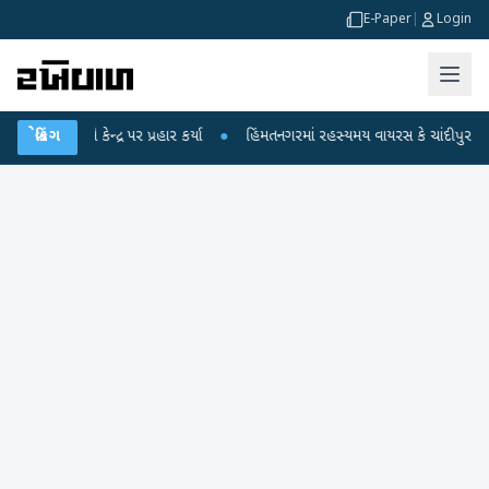
E-Paper
|
Login
 કેન્દ્ર પર પ્રહાર કર્યા
બ્રેકિંગ
●
હિંમતનગરમાં રહસ્યમય વાયરસ કે ચાંદીપુરા? 6 બાળકોના