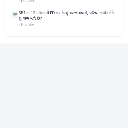
6 દિવસ પહેલા
SBI માં 12 મહિનાની FD પર કેટલું વ્યાજ મળશે, વરિષ્ઠ નાગરિકોને
08
શું લાભ મળે છે?
4 દિવસ પહેલા