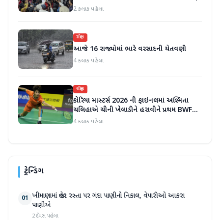
2 કલાક પહેલા
રાષ્ટ્રીય
આજે 16 રાજ્યોમાં ભારે વરસાદની ચેતવણી
4 કલાક પહેલા
રાષ્ટ્રીય
કોરિયા માસ્ટર્સ 2026 ની ફાઇનલમાં અશ્મિતા
ચલિહાએ ચીની ખેલાડીને હરાવીને પ્રથમ BWF
વર્લ્ડ ટૂર ટાઇટલ જીત્યું
4 કલાક પહેલા
ટ્રેન્ડિંગ
ખીમાણામાં જાહેર રસ્તા પર ગંદા પાણીનો નિકાલ, વેપારીઓ આકરા
01
પાણીએ
2 દિવસ પહેલા