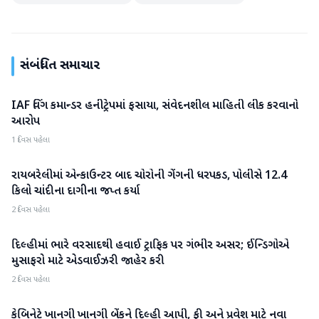
સંબંધિત સમાચાર
IAF વિંગ કમાન્ડર હનીટ્રેપમાં ફસાયા, સંવેદનશીલ માહિતી લીક કરવાનો
રાષ્ટ્રીય
આરોપ
1 દિવસ પહેલા
રાયબરેલીમાં એન્કાઉન્ટર બાદ ચોરોની ગેંગની ધરપકડ, પોલીસે 12.4
રાષ્ટ્રીય
કિલો ચાંદીના દાગીના જપ્ત કર્યા
2 દિવસ પહેલા
દિલ્હીમાં ભારે વરસાદથી હવાઈ ટ્રાફિક પર ગંભીર અસર; ઈન્ડિગોએ
રાષ્ટ્રીય
મુસાફરો માટે એડવાઈઝરી જાહેર કરી
2 દિવસ પહેલા
કેબિનેટે ખાનગી ખાનગી બેંકને દિલ્હી આપી, ફી અને પ્રવેશ માટે નવા
રાષ્ટ્રીય