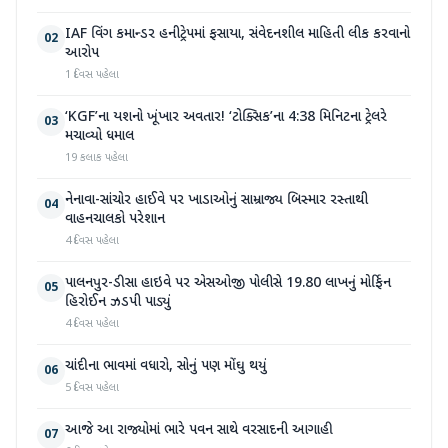
IAF વિંગ કમાન્ડર હનીટ્રેપમાં ફસાયા, સંવેદનશીલ માહિતી લીક કરવાનો
02
આરોપ
1 દિવસ પહેલા
‘KGF’ના યશનો ખૂંખાર અવતાર! ‘ટોક્સિક’ના 4:38 મિનિટના ટ્રેલરે
03
મચાવ્યો ધમાલ
19 કલાક પહેલા
નેનાવા-સાંચોર હાઈવે પર ખાડાઓનું સામ્રાજ્ય બિસ્માર રસ્તાથી
04
વાહનચાલકો પરેશાન
4 દિવસ પહેલા
પાલનપુર-ડીસા હાઇવે પર એસઓજી પોલીસે 19.80 લાખનું મોર્ફિન
05
હિરોઈન ઝડપી પાડ્યું
4 દિવસ પહેલા
ચાંદીના ભાવમાં વધારો, સોનું પણ મોંઘુ થયું
06
5 દિવસ પહેલા
આજે આ રાજ્યોમાં ભારે પવન સાથે વરસાદની આગાહી
07