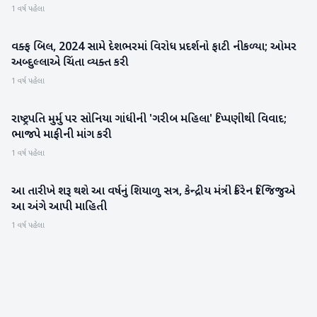
1 વર્ષ પહેલા
વક્ફ બિલ, 2024 સામે દેશભરમાં વિરોધ પ્રદર્શનો ફાટી નીકળ્યા; ઓમર
રાજકારણ
અબ્દુલ્લાએ ચિંતા વ્યક્ત કરી
1 વર્ષ પહેલા
રાષ્ટ્રપતિ મુર્મુ પર સોનિયા ગાંધીની 'ગરીબ મહિલા' ટિપ્પણીથી વિવાદ;
રાષ્ટ્રીય
ભાજપે માફીની માંગ કરી
1 વર્ષ પહેલા
આ તારીખે શરૂ થશે આ વર્ષનું શિયાળુ સત્ર, કેન્દ્રીય મંત્રી કિરેન રિજિજુએ
રાષ્ટ્રીય
આ અંગે આપી માહિતી
1 વર્ષ પહેલા