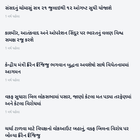
સંસદનું ચોમાસું સત્ર ૨૧ જુલાઇથી ૧૨ ઓગષ્‍ટ સુધી યોજાશે
રાષ્ટ્રીય
1 વર્ષ પહેલા
કાશ્મીર, આતંકવાદ અને ઓપરેશન સિંદૂર પર ભારતનું વલણ વિશ્વ
રાષ્ટ્રીય
સમક્ષ રજૂ કરશે
1 વર્ષ પહેલા
કેન્દ્રીય મંત્રી કિરેન રિજિજુ ભગવાન બુદ્ધના અવશેષો સાથે વિયેતનામમાં
રાષ્ટ્રીય
આગમન
1 વર્ષ પહેલા
વકફ સુધારા બિલ લોકસભામાં પસાર, જાણો કેટલા મત પડ્યા તરફેણમાં
રાષ્ટ્રીય
અને કેટલા વિરોધમાં
1 વર્ષ પહેલા
ચર્ચા ટાળવા માટે વિપક્ષનો વોકઆઉટ બહાનું, વક્ફ બિલના વિરોધ પર
રાષ્ટ્રીય
બોલ્યા કિરેન રિજિજુ