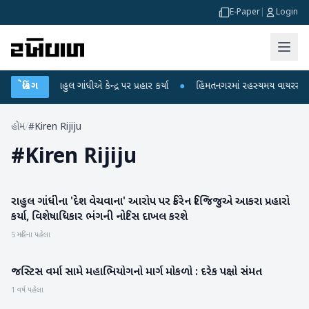
E-Paper
|
Login
પો પર રાહુલ ગાંધીએ કેન્દ્ર પર પ્રહાર કર્યા
બ્રેકિંગ
●
હિંમતનગરમાં રહસ્યમય વાયરસ કે ચાં
હોમ
/
#Kiren Rijiju
#
Kiren Rijiju
રાહુલ ગાંધીના 'દેશ વેચવાના' આરોપ પર કિરેન રિજિજુએ આકરા પ્રહારો
રાષ્ટ્રીય
કર્યા, વિશેષાધિકાર ભંગની નોટિસ દાખલ કરશે
5 મહિના પહેલા
જસ્ટિસ વર્મા સામે મહાભિયોગનો માર્ગ મોકળો : દરેક પક્ષો સંમત
રાષ્ટ્રીય
1 વર્ષ પહેલા