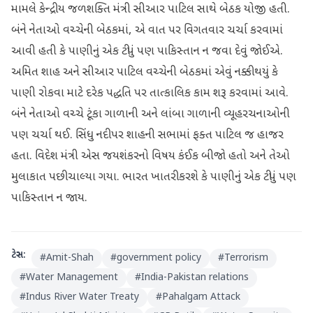
મામલે કેન્દ્રીય જળશક્તિ મંત્રી સીઆર પાટિલ સાથે બેઠક યોજી હતી.
બંને નેતાઓ વચ્ચેની બેઠકમાં, એ વાત પર વિગતવાર ચર્ચા કરવામાં
આવી હતી કે પાણીનું એક ટીપું પણ પાકિસ્તાન ન જવા દેવું જોઈએ.
અમિત શાહ અને સીઆર પાટિલ વચ્ચેની બેઠકમાં એવું નક્કી થયું કે
પાણી રોકવા માટે દરેક પદ્ધતિ પર તાત્કાલિક કામ શરૂ કરવામાં આવે.
બંને નેતાઓ વચ્ચે ટૂંકા ગાળાની અને લાંબા ગાળાની વ્યૂહરચનાઓની
પણ ચર્ચા થઈ. સિંધુ નદી પર શાહની સભામાં ફક્ત પાટિલ જ હાજર
હતા. વિદેશ મંત્રી એસ જયશંકરનો વિષય કંઈક બીજો હતો અને તેઓ
મુલાકાત પછી ચાલ્યા ગયા. ભારત ખાતરી કરશે કે પાણીનું એક ટીપું પણ
પાકિસ્તાન ન જાય.
ટેગ્સ:
#
Amit-Shah
#
government policy
#
Terrorism
#
Water Management
#
India-Pakistan relations
#
Indus River Water Treaty
#
Pahalgam Attack