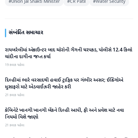
#
Union Jal Shakti Minister
#
CR Patil
#
Water Security
સંબંધિત સમાચાર
રાયબરેલીમાં એન્કાઉન્ટર બાદ ચોરોની ગેંગની ધરપકડ, પોલીસે 12.4 કિલો
રાષ્ટ્રીય
ચાંદીના દાગીના જપ્ત કર્યા
19 કલાક પહેલા
દિલ્હીમાં ભારે વરસાદથી હવાઈ ટ્રાફિક પર ગંભીર અસર; ઈન્ડિગોએ
રાષ્ટ્રીય
મુસાફરો માટે એડવાઈઝરી જાહેર કરી
21 કલાક પહેલા
કેબિનેટે ખાનગી ખાનગી બેંકને દિલ્હી આપી, ફી અને પ્રવેશ માટે નવા
રાષ્ટ્રીય
નિયમો વિશે જાણો
21 કલાક પહેલા