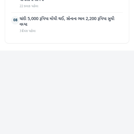
22 કલાક પહેલા
ચાંદી 5,000 રૂપિયા મોંઘી થઈ, સોનાના ભાવ 2,200 રૂપિયા સુધી
08
વધ્યા
3 દિવસ પહેલા