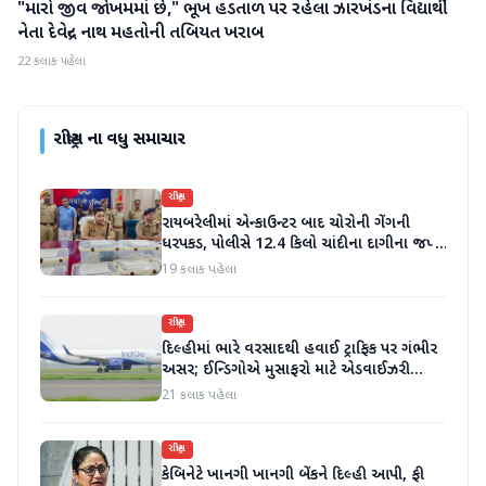
"મારો જીવ જોખમમાં છે," ભૂખ હડતાળ પર રહેલા ઝારખંડના વિદ્યાર્થી
રાષ્ટ્રીય
નેતા દેવેન્દ્ર નાથ મહતોની તબિયત ખરાબ
22 કલાક પહેલા
રાષ્ટ્રીય
ના વધુ સમાચાર
રાષ્ટ્રીય
રાયબરેલીમાં એન્કાઉન્ટર બાદ ચોરોની ગેંગની
ધરપકડ, પોલીસે 12.4 કિલો ચાંદીના દાગીના જપ્ત
કર્યા
19 કલાક પહેલા
રાષ્ટ્રીય
દિલ્હીમાં ભારે વરસાદથી હવાઈ ટ્રાફિક પર ગંભીર
અસર; ઈન્ડિગોએ મુસાફરો માટે એડવાઈઝરી
જાહેર કરી
21 કલાક પહેલા
રાષ્ટ્રીય
કેબિનેટે ખાનગી ખાનગી બેંકને દિલ્હી આપી, ફી