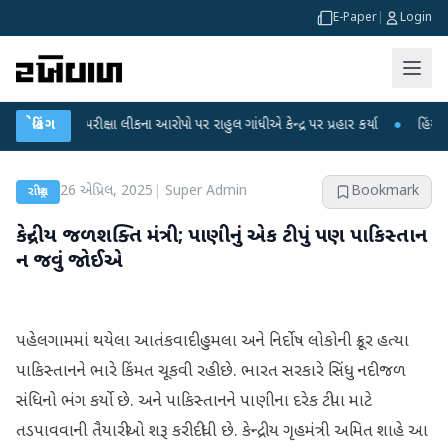
E-Paper
|
Login
ET પરીક્ષા લીકના આરોપો પર રાહુલ ગાંધીએ કેન્દ્ર પર પ્રહાર કર્યા
બ્રેકિંગ
●
હિંમતનગરમાં ર
26 એપ્રિલ, 2025
|
Super Admin
Bookmark
રાષ્ટ્રીય
કેન્દ્રીય જળશક્તિ મંત્રી; પાણીનું એક ટીપું પણ પાકિસ્તાન
ન જવું જોઈએ
પહેલગામમાં થયેલા આતંકવાદી હુમલા અને નિર્દોષ લોકોની ક્રૂર હત્યા
પાકિસ્તાનને ભારે કિંમત ચૂકવી રહી છે. ભારત સરકારે સિંધુ નદી જળ
સંધિનો ભંગ કર્યો છે. અને પાકિસ્તાનને પાણીના દરેક ટીપા માટે
તડપાવવાની તૈયારીઓ શરૂ કરી દીધી છે. કેન્દ્રીય ગૃહમંત્રી અમિત શાહે આ