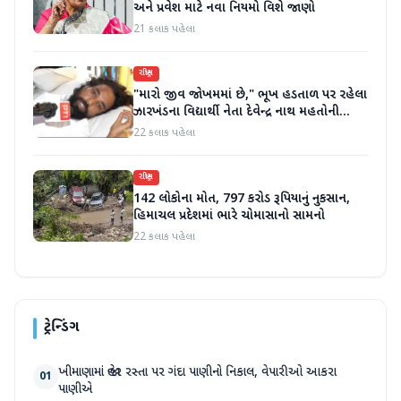
અને પ્રવેશ માટે નવા નિયમો વિશે જાણો
21 કલાક પહેલા
રાષ્ટ્રીય
"મારો જીવ જોખમમાં છે," ભૂખ હડતાળ પર રહેલા
ઝારખંડના વિદ્યાર્થી નેતા દેવેન્દ્ર નાથ મહતોની
તબિયત ખરાબ
22 કલાક પહેલા
રાષ્ટ્રીય
142 લોકોના મોત, 797 કરોડ રૂપિયાનું નુકસાન,
હિમાચલ પ્રદેશમાં ભારે ચોમાસાનો સામનો
22 કલાક પહેલા
ટ્રેન્ડિંગ
ખીમાણામાં જાહેર રસ્તા પર ગંદા પાણીનો નિકાલ, વેપારીઓ આકરા
01
પાણીએ