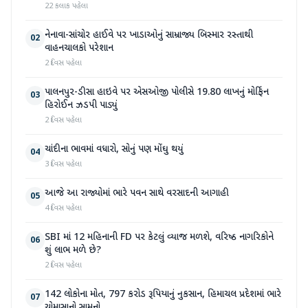
22 કલાક પહેલા
નેનાવા-સાંચોર હાઈવે પર ખાડાઓનું સામ્રાજ્ય બિસ્માર રસ્તાથી
02
વાહનચાલકો પરેશાન
2 દિવસ પહેલા
પાલનપુર-ડીસા હાઇવે પર એસઓજી પોલીસે 19.80 લાખનું મોર્ફિન
03
હિરોઈન ઝડપી પાડ્યું
2 દિવસ પહેલા
ચાંદીના ભાવમાં વધારો, સોનું પણ મોંઘુ થયું
04
3 દિવસ પહેલા
આજે આ રાજ્યોમાં ભારે પવન સાથે વરસાદની આગાહી
05
4 દિવસ પહેલા
SBI માં 12 મહિનાની FD પર કેટલું વ્યાજ મળશે, વરિષ્ઠ નાગરિકોને
06
શું લાભ મળે છે?
2 દિવસ પહેલા
142 લોકોના મોત, 797 કરોડ રૂપિયાનું નુકસાન, હિમાચલ પ્રદેશમાં ભારે
07
ચોમાસાનો સામનો