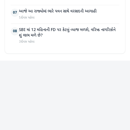
આજે આ રાજ્યોમાં ભારે પવન સાથે વરસાદની આગાહી
07
5 દિવસ પહેલા
SBI માં 12 મહિનાની FD પર કેટલું વ્યાજ મળશે, વરિષ્ઠ નાગરિકોને
08
શું લાભ મળે છે?
3 દિવસ પહેલા