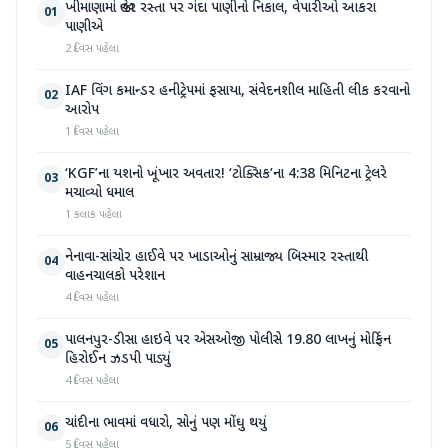
ખીમાણામાં જાહેર રસ્તા પર ગંદા પાણીનો નિકાલ, વેપારીઓ આકરા
01
પાણીએ
2 દિવસ પહેલા
IAF વિંગ કમાન્ડર હનીટ્રેપમાં ફસાયા, સંવેદનશીલ માહિતી લીક કરવાનો
02
આરોપ
1 દિવસ પહેલા
‘KGF’ના યશનો ખૂંખાર અવતાર! ‘ટોક્સિક’ના 4:38 મિનિટના ટ્રેલરે
03
મચાવ્યો ધમાલ
1 કલાક પહેલા
નેનાવા-સાંચોર હાઈવે પર ખાડાઓનું સામ્રાજ્ય બિસ્માર રસ્તાથી
04
વાહનચાલકો પરેશાન
4 દિવસ પહેલા
પાલનપુર-ડીસા હાઇવે પર એસઓજી પોલીસે 19.80 લાખનું મોર્ફિન
05
હિરોઈન ઝડપી પાડ્યું
4 દિવસ પહેલા
ચાંદીના ભાવમાં વધારો, સોનું પણ મોંઘુ થયું
06
5 દિવસ પહેલા