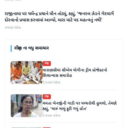
રાજીનામા પર ધર્મેન્દ્ર પ્રધાને મૌન તોડ્યું, કહ્યું, 'જનરલ ઝેડને ગેરમાર્ગે
રાષ્ટ્રીય
દોરવાનો પ્રયાસ કરવામાં આવ્યો, મારા માટે પદ મહત્વનું નથી'
4 કલાક પહેલા
રાષ્ટ્રીય
ના વધુ સમાચાર
રાષ્ટ્રીય
વારાણસીમાં સીએમ યોગીના ડ્રીમ પ્રોજેક્ટનો
શિલાન્યાસ સમારોહ
2 કલાક પહેલા
રાષ્ટ્રીય
મમતા બેનર્જીની ગાડી પર પથ્થરોથી હુમલો, તેમણે
કહ્યું, 'મારું માથું ફૂટી ગયું હોત'
2 કલાક પહેલા