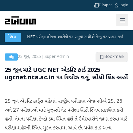
E-Paper
|
Login
UGC-NET પરીક્ષા લીકના આરોપો પર રાહુલ ગાંધીએ કેન્દ્ર પર પ્રહાર કર્યા
બ્રેકિંગ
●
હિંમતનગર
23 જૂન, 2025
|
Super Admin
Bookmark
રાષ્ટ્રીય
25 જૂન માટે UGC NET એડમિટ કાર્ડ 2025
ugcnet.nta.ac.in પર રિલીઝ થયું, સીધી લિંક અહીં
25 જૂન એડમિટ કાર્ડ્સ પહેલાં, રાષ્ટ્રીય પરીક્ષણ એજન્સીએ 25, 26
અને 27 પરીક્ષાઓ માટે યુજીસી નેટ પરીક્ષા સિટી સ્લિપ પ્રકાશિત કરી
હતી. તેમના પરીક્ષા કેન્દ્રો ક્યાં સ્થિત હશે તે ઉમેદવારોને જાણ કરવા માટે
પરીક્ષા શહેરની સ્લિપ મુક્ત કરવામાં આવે છે. પ્રવેશ કાર્ડ અન્ય