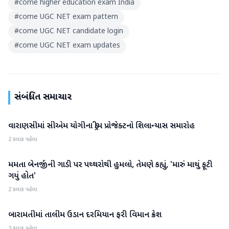
#
come higher education exam India
#
come UGC NET exam pattern
#
come UGC NET candidate login
#
come UGC NET exam updates
સંબંધિત સમાચાર
વારાણસીમાં સીએમ યોગીના ડ્રીમ પ્રોજેક્ટનો શિલાન્યાસ સમારોહ
રાષ્ટ્રીય
2 કલાક પહેલા
મમતા બેનર્જીની ગાડી પર પથ્થરોથી હુમલો, તેમણે કહ્યું, 'મારું માથું ફૂટી
રાષ્ટ્રીય
ગયું હોત'
2 કલાક પહેલા
બારામતીમાં તાલીમ ઉડાન દરમિયાન ફરી વિમાન ક્રેશ
રાષ્ટ્રીય
3 કલાક પહેલા