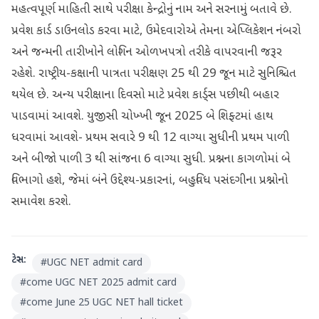
મહત્વપૂર્ણ માહિતી સાથે પરીક્ષા કેન્દ્રોનું નામ અને સરનામું બતાવે છે.
પ્રવેશ કાર્ડ ડાઉનલોડ કરવા માટે, ઉમેદવારોએ તેમના એપ્લિકેશન નંબરો
અને જન્મની તારીખોને લોગિન ઓળખપત્રો તરીકે વાપરવાની જરૂર
રહેશે. રાષ્ટ્રીય-કક્ષાની પાત્રતા પરીક્ષણ 25 થી 29 જૂન માટે સુનિશ્ચિત
થયેલ છે. અન્ય પરીક્ષાના દિવસો માટે પ્રવેશ કાર્ડ્સ પછીથી બહાર
પાડવામાં આવશે. યુજીસી ચોખ્ખી જૂન 2025 બે શિફ્ટમાં હાથ
ધરવામાં આવશે- પ્રથમ સવારે 9 થી 12 વાગ્યા સુધીની પ્રથમ પાળી
અને બીજો પાળી 3 થી સાંજના 6 વાગ્યા સુધી. પ્રશ્નના કાગળોમાં બે
વિભાગો હશે, જેમાં બંને ઉદ્દેશ્ય-પ્રકારનાં, બહુવિધ પસંદગીના પ્રશ્નોનો
સમાવેશ કરશે.
ટેગ્સ:
#
UGC NET admit card
#
come UGC NET 2025 admit card
#
come June 25 UGC NET hall ticket