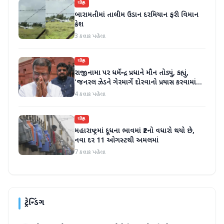
રાષ્ટ્રીય
બારામતીમાં તાલીમ ઉડાન દરમિયાન ફરી વિમાન
ક્રેશ
3 કલાક પહેલા
રાષ્ટ્રીય
રાજીનામા પર ધર્મેન્દ્ર પ્રધાને મૌન તોડ્યું, કહ્યું,
'જનરલ ઝેડને ગેરમાર્ગે દોરવાનો પ્રયાસ કરવામાં
આવ્યો, મારા માટે પદ મહત્વનું નથી'
4 કલાક પહેલા
રાષ્ટ્રીય
મહારાષ્ટ્રમાં દૂધના ભાવમાં ₹2નો વધારો થયો છે,
નવા દર 11 ઓગસ્ટથી અમલમાં
7 કલાક પહેલા
ટ્રેન્ડિંગ