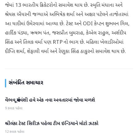
જેમાં 13 ભારતીય ક્રિકેટરોનો સમાવેશ થાય છે. સ્મૃતિ મંધાના અને
શ્રેયસ ઐયરની જગ્યાએ અભિષેક શર્મા અને અક્ષર પટેલને તાજેતરમાં
આ યાદીમાં ઉમેરવામાં આવ્યા છે. ટેસ્ટ અને ODI કેપ્ટન શુભમન ગિલ,
હાર્દિક પંડ્યા, ઋષભ પંત, જસપ્રીત બુમરાહ, કેએલ રાહુલ, અર્શદીપ
સિંહ અને તિલક વર્મા પણ RTP નો ભાગ છે. મહિલા ખેલાડીઓમાં
દીપ્તિ શર્મા, શેફાલી વર્મા અને રેણુકા સિંહ ઠાકુરનો સમાવેશ થાય છે.
સંબંધિત સમાચાર
વૈભવ સૂર્યવંશી હવે એક નવા અવતારમાં જોવા મળશે
રમતગમત
9 કલાક પહેલા
શ્રીલંકા ટેસ્ટ સિરીઝ પહેલા ટીમ ઇન્ડિયાને મોટો ઝટકો
રમતગમત
12 કલાક પહેલા