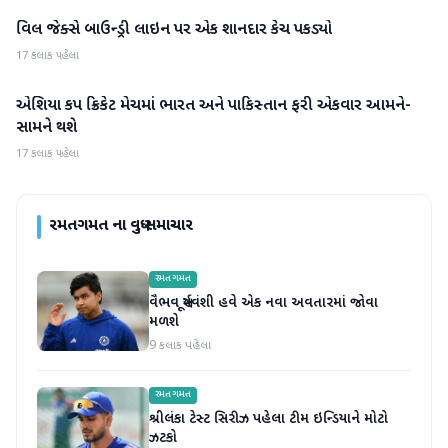
વિલ જેક્સે બાઉન્ડ્રી લાઇન પર એક શાનદાર કેચ પકડ્યો
રમતગમત
17 કલાક પહેલા
એશિયા કપ ક્રિકેટ મેચમાં ભારત અને પાકિસ્તાન ફરી એકવાર આમને-
રમતગમત
સામને થશે
17 કલાક પહેલા
રમતગમત
ના વધુ સમાચાર
રમતગમત
વૈભવ સૂર્યવંશી હવે એક નવા અવતારમાં જોવા
મળશે
9 કલાક પહેલા
રમતગમત
શ્રીલંકા ટેસ્ટ સિરીઝ પહેલા ટીમ ઇન્ડિયાને મોટો
ઝટકો