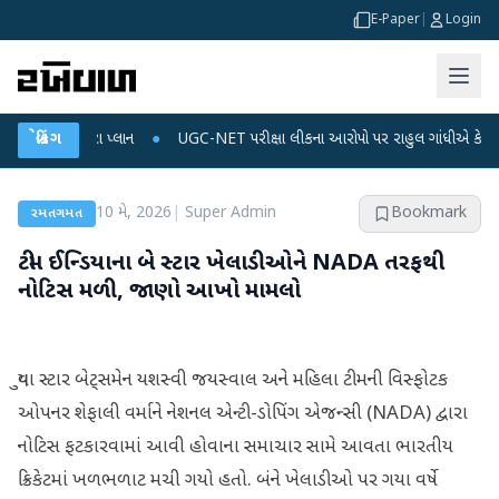
E-Paper
|
Login
ને ડેટા પ્લાન
બ્રેકિંગ
●
UGC-NET પરીક્ષા લીકના આરોપો પર રાહુલ ગાંધીએ કેન્દ્ર પર પ્રહાર ક
10 મે, 2026
|
Super Admin
Bookmark
રમતગમત
ટીમ ઈન્ડિયાના બે સ્ટાર ખેલાડીઓને NADA તરફથી
નોટિસ મળી, જાણો આખો મામલો
યુવા સ્ટાર બેટ્સમેન યશસ્વી જયસ્વાલ અને મહિલા ટીમની વિસ્ફોટક
ઓપનર શેફાલી વર્માને નેશનલ એન્ટી-ડોપિંગ એજન્સી (NADA) દ્વારા
નોટિસ ફટકારવામાં આવી હોવાના સમાચાર સામે આવતા ભારતીય
ક્રિકેટમાં ખળભળાટ મચી ગયો હતો. બંને ખેલાડીઓ પર ગયા વર્ષે