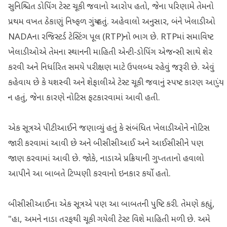
સુનિશ્ચિત ડોપિંગ ટેસ્ટ ચૂકી જવાનો આરોપ હતો, જેના પરિણામે તેમનો
પ્રથમ વખત ઠેકાણું નિષ્ફળ ગયું હતું. અહેવાલો અનુસાર, બંને ખેલાડીઓ
NADAના રજિસ્ટર્ડ ટેસ્ટિંગ પૂલ (RTP)નો ભાગ છે. RTPમાં સમાવિષ્ટ
ખેલાડીઓએ તેમના સ્થાનની માહિતી એન્ટી-ડોપિંગ એજન્સી સાથે શેર
કરવી અને નિર્ધારિત સમયે પરીક્ષણ માટે ઉપલબ્ધ રહેવું જરૂરી છે. એવું
કહેવાય છે કે યશસ્વી અને શેફાલીએ ટેસ્ટ ચૂકી જવાનું સ્પષ્ટ કારણ આપ્યું
ન હતું, જેના કારણે નોટિસ ફટકારવામાં આવી હતી.
એક સૂત્રએ પીટીઆઈને જણાવ્યું હતું કે સંબંધિત ખેલાડીઓને નોટિસ
જારી કરવામાં આવી છે અને બીસીસીઆઈ અને આઈસીસીને પણ
જાણ કરવામાં આવી છે. જોકે, નાડાએ પ્રક્રિયાની ગુપ્તતાનો હવાલો
આપીને આ બાબતે ટિપ્પણી કરવાનો ઇનકાર કર્યો હતો.
બીસીસીઆઈના એક સૂત્રએ પણ આ બાબતની પુષ્ટિ કરી. તેમણે કહ્યું,
"હા, અમને નાડા તરફથી ચૂકી ગયેલી ટેસ્ટ વિશે માહિતી મળી છે. અમે