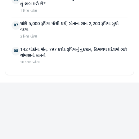
શું લાભ મળે છે?
1 દિવસ પહેલા
ચાંદી 5,000 રૂપિયા મોંઘી થઈ, સોનાના ભાવ 2,200 રૂપિયા સુધી
07
વધ્યા
2 દિવસ પહેલા
142 લોકોના મોત, 797 કરોડ રૂપિયાનું નુકસાન, હિમાચલ પ્રદેશમાં ભારે
08
ચોમાસાનો સામનો
10 કલાક પહેલા