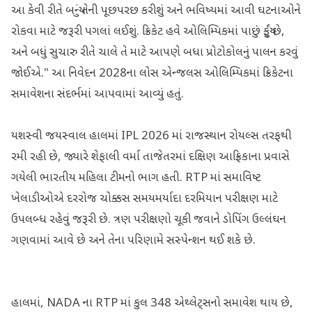
આ કેવી રીતે બન્યું તેની પૂછપરછ કરીશું અને ભવિષ્યમાં આવી ઘટનાઓને
રોકવા માટે જરૂરી પગલાં લઈશું. ક્રિકેટ હવે ઓલિમ્પિકમાં પાછું ફર્યું છે,
અને બધું સુચારુ રીતે ચાલે તે માટે આપણે બધા પ્રોટોકોલનું પાલન કરવું
જોઈએ." આ નિવેદન 2028ના લોસ એન્જલસ ઓલિમ્પિકમાં ક્રિકેટના
સમાવેશના સંદર્ભમાં આપવામાં આવ્યું હતું.
યશસ્વી જયસ્વાલ હાલમાં IPL 2026 માં રાજસ્થાન રોયલ્સ તરફથી
રમી રહી છે, જ્યારે શેફાલી વર્મા તાજેતરમાં દક્ષિણ આફ્રિકાના પ્રવાસે
ગયેલી ભારતીય મહિલા ટીમનો ભાગ હતી. RTP માં સમાવિષ્ટ
ખેલાડીઓએ દરરોજ ચોક્કસ સમયમર્યાદા દરમિયાન પરીક્ષણ માટે
ઉપલબ્ધ રહેવું જરૂરી છે. ત્રણ પરીક્ષણો ચૂકી જવાને ડોપિંગ ઉલ્લંઘન
ગણવામાં આવે છે અને તેના પરિણામે સસ્પેન્શન થઈ શકે છે.
હાલમાં, NADA ના RTP માં કુલ 348 એથ્લેટ્સનો સમાવેશ થાય છે,