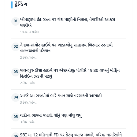
ટ્રેન્ડિંગ
ખીમાણામાં જાહેર રસ્તા પર ગંદા પાણીનો નિકાલ, વેપારીઓ આકરા
01
પાણીએ
10 કલાક પહેલા
નેનાવા-સાંચોર હાઈવે પર ખાડાઓનું સામ્રાજ્ય બિસ્માર રસ્તાથી
02
વાહનચાલકો પરેશાન
2 દિવસ પહેલા
પાલનપુર-ડીસા હાઇવે પર એસઓજી પોલીસે 19.80 લાખનું મોર્ફિન
03
હિરોઈન ઝડપી પાડ્યું
2 દિવસ પહેલા
આજે આ રાજ્યોમાં ભારે પવન સાથે વરસાદની આગાહી
04
3 દિવસ પહેલા
ચાંદીના ભાવમાં વધારો, સોનું પણ મોંઘુ થયું
05
3 દિવસ પહેલા
SBI માં 12 મહિનાની FD પર કેટલું વ્યાજ મળશે, વરિષ્ઠ નાગરિકોને
06