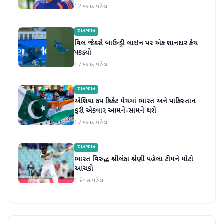
12 કલાક પહેલા
રમતગમત
વિલ જેક્સે બાઉન્ડ્રી લાઇન પર એક શાનદાર કેચ
પકડ્યો
17 કલાક પહેલા
રમતગમત
એશિયા કપ ક્રિકેટ મેચમાં ભારત અને પાકિસ્તાન
ફરી એકવાર આમને-સામને થશે
17 કલાક પહેલા
રમતગમત
ભારત વિરુદ્ધ શ્રીલંકા શ્રેણી પહેલા ટીમને મોટો
આંચકો
1 દિવસ પહેલા