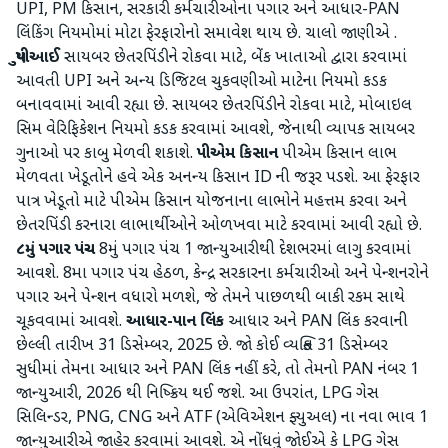
UPI, PM કિસાન, સરકારી કર્મચારીઓના પગાર અને આધાર-PAN
લિંકિંગ નિયમોમાં મોટા ફેરફારોનો સમાવેશ થાય છે. ચાલો જાણીએ .
યુપીઆઈ
સાયબર છેતરપિંડીને રોકવા માટે, બેંક ખાતાઓ દ્વારા કરવામાં
આવતી UPI અને અન્ય ડિજિટલ ચુકવણીઓ માટેના નિયમો કડક
બનાવવામાં આવી રહ્યા છે. સાયબર છેતરપિંડીને રોકવા માટે, મોબાઇલ
સિમ વેરિફિકેશન નિયમો કડક કરવામાં આવશે, જેનાથી વ્યાપક સાયબર
ગુનાઓ પર કાબુ મેળવી શકાશે.
પીએમ કિસાન
પીએમ કિસાન લાભ
મેળવતા ખેડૂતોને હવે એક અનન્ય કિસાન ID ની જરૂર પડશે. આ ફેરફાર
પાત્ર ખેડૂતો માટે પીએમ કિસાન યોજનાના લાભોને મહત્તમ કરવા અને
છેતરપિંડી કરનારા લાભાર્થીઓને ઓળખવા માટે કરવામાં આવી રહ્યો છે.
૮મું પગાર પંચ
8મું પગાર પંચ 1 જાન્યુઆરીથી દેશભરમાં લાગુ કરવામાં
આવશે. 8મા પગાર પંચ હેઠળ, કેન્દ્ર સરકારના કર્મચારીઓ અને પેન્શનરોને
પગાર અને પેન્શન વધારો મળશે, જે તેમને પાછળથી બાકી રકમ સાથે
ચૂકવવામાં આવશે.
આધાર-પાન લિંક
આધાર અને PAN લિંક કરવાની
છેલ્લી તારીખ 31 ડિસેમ્બર, 2025 છે. જો કોઈ વ્યક્તિ 31 ડિસેમ્બર
સુધીમાં તેમના આધાર અને PAN લિંક નહીં કરે, તો તેમનો PAN નંબર 1
જાન્યુઆરી, 2026 થી નિષ્ક્રિય થઈ જશે. આ ઉપરાંત, LPG ગેસ
સિલિન્ડર, PNG, CNG અને ATF (એવિએશન ફ્યુઅલ) ના નવા ભાવ 1
જાન્યુઆરીએ જાહેર કરવામાં આવશે. એ નોંધવું જોઈએ કે LPG ગેસ