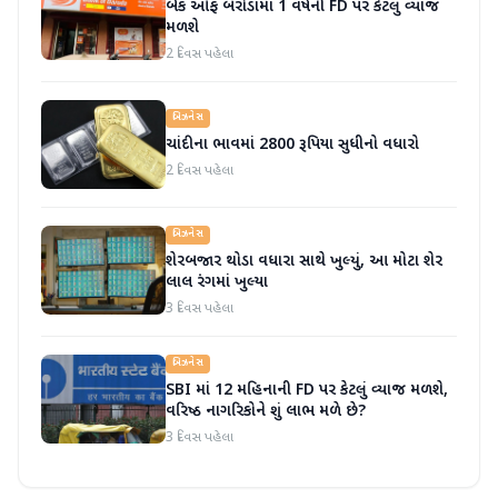
બેંક ઓફ બરોડામાં 1 વર્ષની FD પર કેટલું વ્યાજ
મળશે
2 દિવસ પહેલા
બિઝનેસ
ચાંદીના ભાવમાં 2800 રૂપિયા સુધીનો વધારો
2 દિવસ પહેલા
બિઝનેસ
શેરબજાર થોડા વધારા સાથે ખુલ્યું, આ મોટા શેર
લાલ રંગમાં ખુલ્યા
3 દિવસ પહેલા
બિઝનેસ
SBI માં 12 મહિનાની FD પર કેટલું વ્યાજ મળશે,
વરિષ્ઠ નાગરિકોને શું લાભ મળે છે?
3 દિવસ પહેલા