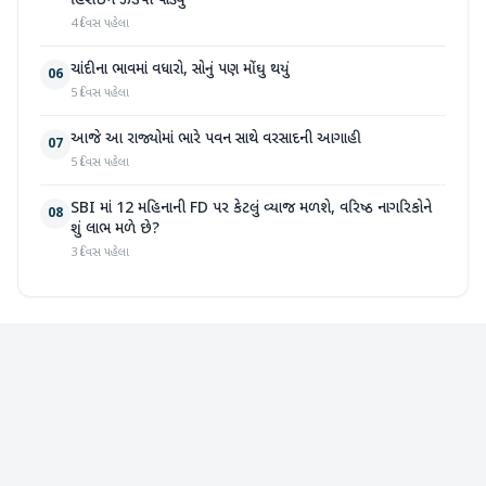
હિરોઈન ઝડપી પાડ્યું
4 દિવસ પહેલા
ચાંદીના ભાવમાં વધારો, સોનું પણ મોંઘુ થયું
06
5 દિવસ પહેલા
આજે આ રાજ્યોમાં ભારે પવન સાથે વરસાદની આગાહી
07
5 દિવસ પહેલા
SBI માં 12 મહિનાની FD પર કેટલું વ્યાજ મળશે, વરિષ્ઠ નાગરિકોને
08
શું લાભ મળે છે?
3 દિવસ પહેલા