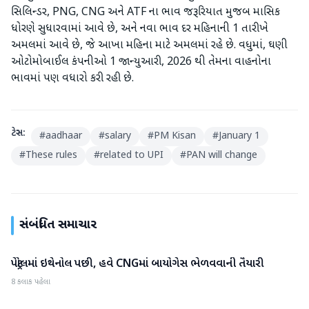
સિલિન્ડર, PNG, CNG અને ATF ના ભાવ જરૂરિયાત મુજબ માસિક
ધોરણે સુધારવામાં આવે છે, અને નવા ભાવ દર મહિનાની 1 તારીખે
અમલમાં આવે છે, જે આખા મહિના માટે અમલમાં રહે છે. વધુમાં, ઘણી
ઓટોમોબાઈલ કંપનીઓ 1 જાન્યુઆરી, 2026 થી તેમના વાહનોના
ભાવમાં પણ વધારો કરી રહી છે.
ટેગ્સ:
#
aadhaar
#
salary
#
PM Kisan
#
January 1
#
These rules
#
related to UPI
#
PAN will change
સંબંધિત સમાચાર
પેટ્રોલમાં ઇથેનોલ પછી, હવે CNGમાં બાયોગેસ ભેળવવાની તૈયારી
બિઝનેસ
8 કલાક પહેલા