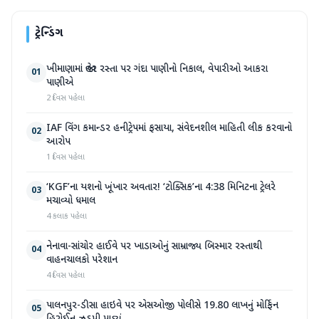
ટ્રેન્ડિંગ
ખીમાણામાં જાહેર રસ્તા પર ગંદા પાણીનો નિકાલ, વેપારીઓ આકરા
01
પાણીએ
2 દિવસ પહેલા
IAF વિંગ કમાન્ડર હનીટ્રેપમાં ફસાયા, સંવેદનશીલ માહિતી લીક કરવાનો
02
આરોપ
1 દિવસ પહેલા
‘KGF’ના યશનો ખૂંખાર અવતાર! ‘ટોક્સિક’ના 4:38 મિનિટના ટ્રેલરે
03
મચાવ્યો ધમાલ
4 કલાક પહેલા
નેનાવા-સાંચોર હાઈવે પર ખાડાઓનું સામ્રાજ્ય બિસ્માર રસ્તાથી
04
વાહનચાલકો પરેશાન
4 દિવસ પહેલા
પાલનપુર-ડીસા હાઇવે પર એસઓજી પોલીસે 19.80 લાખનું મોર્ફિન
05