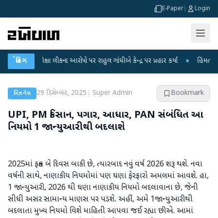
E-Paper
|
Login
 પરીક્ષા લીકના આરોપો પર રાહુલ ગાંધીએ કેન્દ્ર પર પ્રહાર કર્યા
બ્રેકિંગ
●
હિંમતનગરમાં રહસ્
29 ડિસેમ્બર, 2025
|
Super Admin
Bookmark
બિઝનેસ
UPI, PM કિસાન, પગાર, આધાર, PAN સંબંધિત આ
નિયમો 1 જાન્યુઆરીથી બદલાશે
2025માં ફક્ત બે દિવસ બાકી છે, ત્યારબાદ નવું વર્ષ 2026 શરૂ થશે. નવા
વર્ષની સાથે, નાણાકીય નિયમોમાં પણ ઘણા ફેરફારો અમલમાં આવશે. હા,
1 જાન્યુઆરી, 2026 થી ઘણા નાણાકીય નિયમો બદલાવાના છે, જેની
સીધી અસર સામાન્ય માણસ પર પડશે. અહીં, અમે 1જાન્યુઆરીથી
બદલાતા મુખ્ય નિયમો વિશે માહિતી આપવા જઈ રહ્યા છીએ. આમાં