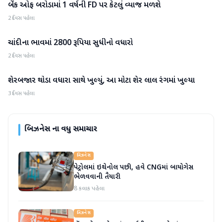
બેંક ઓફ બરોડામાં 1 વર્ષની FD પર કેટલું વ્યાજ મળશે
બિઝનેસ
2 દિવસ પહેલા
ચાંદીના ભાવમાં 2800 રૂપિયા સુધીનો વધારો
બિઝનેસ
2 દિવસ પહેલા
શેરબજાર થોડા વધારા સાથે ખુલ્યું, આ મોટા શેર લાલ રંગમાં ખુલ્યા
બિઝનેસ
3 દિવસ પહેલા
બિઝનેસ
ના વધુ સમાચાર
બિઝનેસ
પેટ્રોલમાં ઇથેનોલ પછી, હવે CNGમાં બાયોગેસ
ભેળવવાની તૈયારી
8 કલાક પહેલા
બિઝનેસ