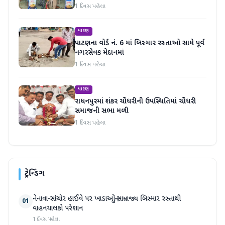
માનવતા મહેકી
1 દિવસ પહેલા
પાટણ
પાટણના વોર્ડ નં. 6 માં બિસ્માર રસ્તાઓ સામે પૂર્વ
નગરસેવક મેદાનમાં
1 દિવસ પહેલા
પાટણ
રાધનપુરમાં શંકર ચૌધરીની ઉપસ્થિતિમાં ચૌધરી
સમાજની સભા મળી
1 દિવસ પહેલા
ટ્રેન્ડિંગ
નેનાવા-સાંચોર હાઈવે પર ખાડાઓનું સામ્રાજ્ય બિસ્માર રસ્તાથી
01
વાહનચાલકો પરેશાન
1 દિવસ પહેલા