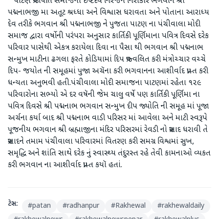
પાટણ પ્રજાપતિ સમાજના ઇષ્ટદેવ નિરંજન નિરાકાર ભગવાન શ્રી
પદ્મનાભજી મા અતૂટ શ્રધ્ધા અને વિશ્વાસ ધરાવતા અને પોતાના આરાધ્ય
દેવ તરીકે ભગવાન શ્રી પદ્મનાભજી ને પુજતા પાટણ ના પંચીવાલા મોદી
સમાજ દ્વારા વર્ષોની પરંપરા અનુસાર કાર્તિકી પૂર્ણિમાના પવિત્ર દિવસે દરેક
પરિવાર પાસેથી એકત્ર કરાયેલા દિવા ના પૈસા થી ભગવાન શ્રી પદ્મનાભ
સન્મુખ માટીના ઢગલા ફરતે કોડિયામાં દિપ પ્રજ્વલિત કરી મંત્રોચ્ચાર વચ્ચે
દિપ- જયોત ની સમૂહમાં પુજા અચૅના કરી ભગવાનના આશીર્વાદ પ્રાપ્ત કરી
ધન્યતા અનુભવી હતી.પંચીવાલા મોદી સમાજના પાટણમાં રહેતા ૧૨૯
પરિવારોના સભ્યો એ દર વષૅની જેમ ચાલુ વર્ષે પણ કાર્તિકી પૂર્ણિમા ના
પવિત્ર દિવસે શ્રી પદ્મનાભ ભગવાન સન્મુખ દીપ જ્યોતિ ની સમૂહ માં પૂજા
અર્ચના કર્યા બાદ શ્રી પદ્મનાભ વાડી પરિસર માં આવેલા અને માટી સ્વરૂપે
પૂજનીય ભગવાન શ્રી બ્રહ્માજીના મંદિર પરિસરમાં રેવડી નો પ્રસાદ ધરાવી તે
પ્રસાદને તમામ પંચીવાલા પરિવારમાં વિતરણ કરી સમગ્ર વિશ્વમાં સુખ,
સમૃદ્ધિ અને શાંતિ સાથે દરેક નું સ્વાસ્થ્ય તંદુરસ્ત રહે તેવી કામનાઓ વ્યકત
કરી ભગવાન ના આશીર્વાદ પ્રાપ્ત કયૉ હતાં.
ટેગ્સ:
#
patan
#
radhanpur
#
Rakhewal
#
rakhewaldaily