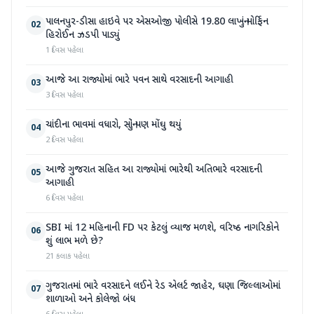
પાલનપુર-ડીસા હાઇવે પર એસઓજી પોલીસે 19.80 લાખનું મોર્ફિન
02
હિરોઈન ઝડપી પાડ્યું
1 દિવસ પહેલા
આજે આ રાજ્યોમાં ભારે પવન સાથે વરસાદની આગાહી
03
3 દિવસ પહેલા
ચાંદીના ભાવમાં વધારો, સોનું પણ મોંઘુ થયું
04
2 દિવસ પહેલા
આજે ગુજરાત સહિત આ રાજ્યોમાં ભારેથી અતિભારે વરસાદની
05
આગાહી
6 દિવસ પહેલા
SBI માં 12 મહિનાની FD પર કેટલું વ્યાજ મળશે, વરિષ્ઠ નાગરિકોને
06
શું લાભ મળે છે?
21 કલાક પહેલા
ગુજરાતમાં ભારે વરસાદને લઈને રેડ એલર્ટ જાહેર, ઘણા જિલ્લાઓમાં
07
શાળાઓ અને કોલેજો બંધ