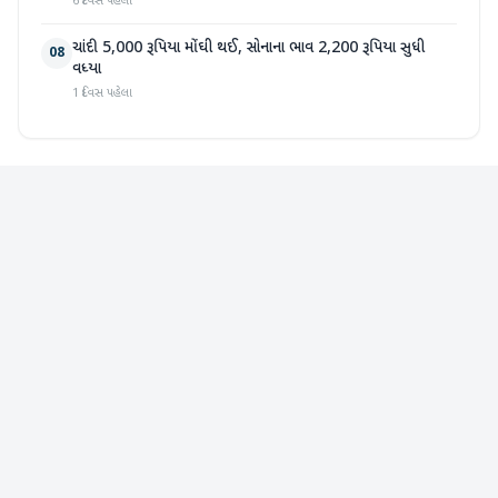
6 દિવસ પહેલા
ચાંદી 5,000 રૂપિયા મોંઘી થઈ, સોનાના ભાવ 2,200 રૂપિયા સુધી
08
વધ્યા
1 દિવસ પહેલા