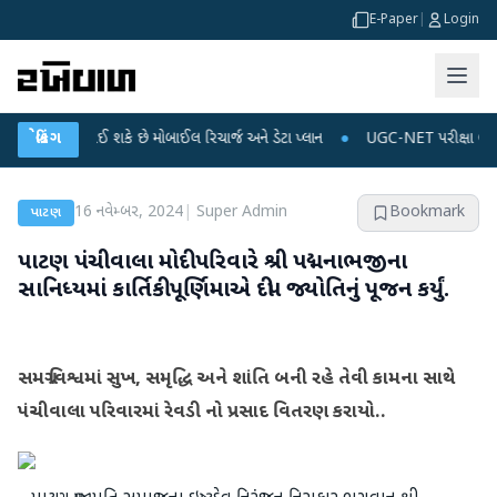
E-Paper
|
Login
મોંઘું થઈ શકે છે મોબાઈલ રિચાર્જ અને ડેટા પ્લાન
બ્રેકિંગ
●
UGC-NET પરીક્ષા લીકના આરોપો પર
16 નવેમ્બર, 2024
|
Super Admin
Bookmark
પાટણ
પાટણ પંચીવાલા મોદી પરિવારે શ્રી પદ્મનાભજીના
સાનિધ્યમાં કાર્તિકી પૂર્ણિમાએ દીપ જ્યોતિનું પૂજન કર્યું.
સમગ્ર વિશ્વમાં સુખ, સમૃદ્ધિ અને શાંતિ બની રહે તેવી કામના સાથે
પંચીવાલા પરિવારમાં રેવડી નો પ્રસાદ વિતરણ કરાયો..