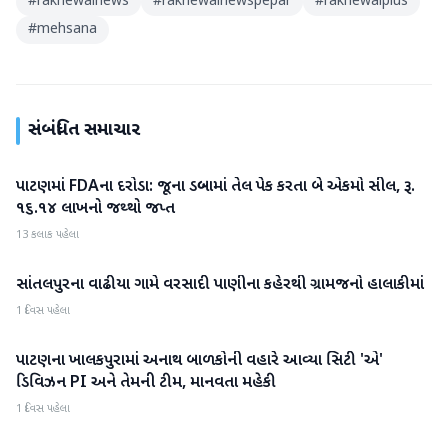
#
rakhewalnews
#
rakhewalnewspepar
#
rakhewalplus
#
mehsana
સંબંધિત સમાચાર
પાટણમાં FDAના દરોડા: જૂના ડબ્બામાં તેલ પેક કરતા બે એકમો સીલ, રૂ.
પાટણ
૧૬.૧૪ લાખનો જથ્થો જપ્ત
13 કલાક પહેલા
સાંતલપુરના વાઢીયા ગામે વરસાદી પાણીના કહેરથી ગ્રામજનો હાલાકીમાં
પાટણ
1 દિવસ પહેલા
પાટણના ખાલકપુરામાં અનાથ બાળકોની વહારે આવ્યા સિટી 'એ'
પાટણ
ડિવિઝન PI અને તેમની ટીમ, માનવતા મહેકી
1 દિવસ પહેલા