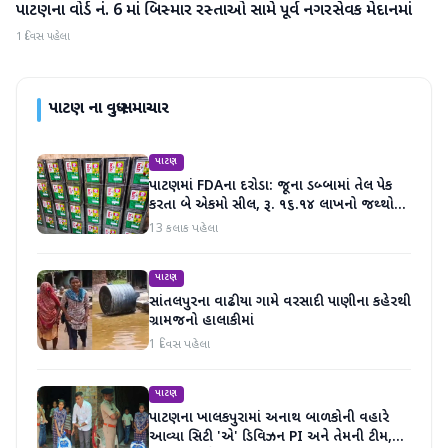
પાટણના વોર્ડ નં. 6 માં બિસ્માર રસ્તાઓ સામે પૂર્વ નગરસેવક મેદાનમાં
પાટણ
1 દિવસ પહેલા
પાટણ
ના વધુ સમાચાર
પાટણ
પાટણમાં FDAના દરોડા: જૂના ડબ્બામાં તેલ પેક
કરતા બે એકમો સીલ, રૂ. ૧૬.૧૪ લાખનો જથ્થો
જપ્ત
13 કલાક પહેલા
પાટણ
સાંતલપુરના વાઢીયા ગામે વરસાદી પાણીના કહેરથી
ગ્રામજનો હાલાકીમાં
1 દિવસ પહેલા
પાટણ
પાટણના ખાલકપુરામાં અનાથ બાળકોની વહારે
આવ્યા સિટી 'એ' ડિવિઝન PI અને તેમની ટીમ,