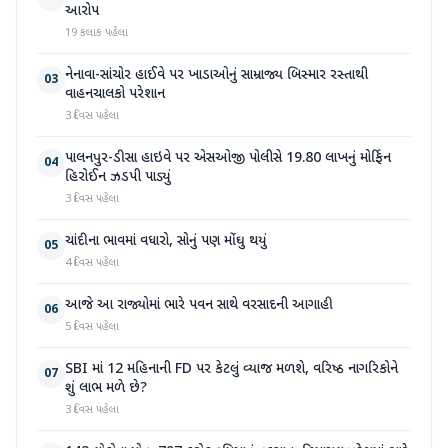
આરોપ
19 કલાક પહેલા
નેનાવા-સાંચોર હાઈવે પર ખાડાઓનું સામ્રાજ્ય બિસ્માર રસ્તાથી
03
વાહનચાલકો પરેશાન
3 દિવસ પહેલા
પાલનપુર-ડીસા હાઇવે પર એસઓજી પોલીસે 19.80 લાખનું મોર્ફિન
04
હિરોઈન ઝડપી પાડ્યું
3 દિવસ પહેલા
ચાંદીના ભાવમાં વધારો, સોનું પણ મોંઘુ થયું
05
4 દિવસ પહેલા
આજે આ રાજ્યોમાં ભારે પવન સાથે વરસાદની આગાહી
06
5 દિવસ પહેલા
SBI માં 12 મહિનાની FD પર કેટલું વ્યાજ મળશે, વરિષ્ઠ નાગરિકોને
07
શું લાભ મળે છે?
3 દિવસ પહેલા