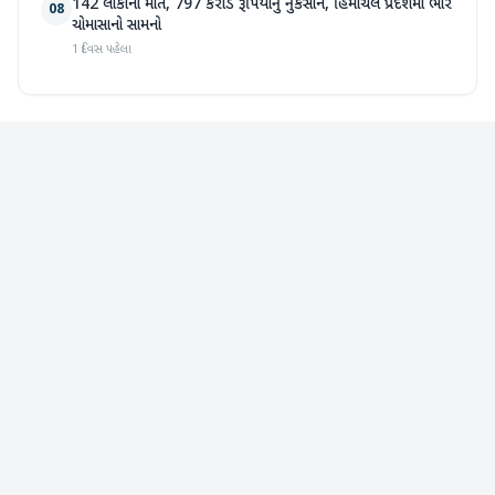
142 લોકોના મોત, 797 કરોડ રૂપિયાનું નુકસાન, હિમાચલ પ્રદેશમાં ભારે
08
ચોમાસાનો સામનો
1 દિવસ પહેલા