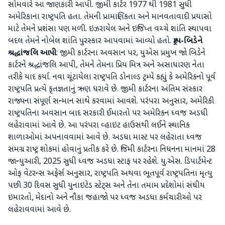
સોમવારે આ જાણકારી આપી. જીમી કાર્ટર 1977 થી 1981 સુધી
અમેરિકાના રાષ્ટ્રપતિ હતા. તેમની પ્રામાણિકતા અને માનવતાવાદી પ્રયાસો
માટે તેમને પ્રશંસા પણ મળી. ઇઝરાયેલ અને ઇજિપ્ત વચ્ચે શાંતિ સ્થાપવા
બદલ તેમને નોબેલ શાંતિ પુરસ્કાર આપવામાં આવ્યો હતો.
ટ્રમ્પ
-
બિડેને
શ્રદ્ધાંજલિ
આપી
: જીમી કાર્ટરના અવસાન પર, યુએસ પ્રમુખ જો બિડેને
કાર્ટરને શ્રદ્ધાંજલિ આપી, તેમને તેમના પ્રિય મિત્ર અને અસાધારણ નેતા
તરીકે યાદ કર્યા. નવા ચૂંટાયેલા રાષ્ટ્રપતિ ડોનાલ્ડ ટ્રમ્પે કહ્યું કે અમેરિકનો પૂર્વ
રાષ્ટ્રપતિ પ્રત્યે કૃતજ્ઞતાનું ઋણ ધરાવે છે. જીમી કાર્ટરના અંતિમ સંસ્કાર
રાજ્યના સંપૂર્ણ સન્માન સાથે કરવામાં આવશે. પરંપરા અનુસાર, અમેરિકી
રાષ્ટ્રપતિના અવસાન બાદ સરકારી ઈમારતો પર અમેરિકન ધ્વજ અડધી
લહેરાવામાં આવે છે. આ પરંપરા વ્હાઇટ હાઉસથી લઈને સ્થાનિક
શાળાઓમાં અપનાવવામાં આવે છે. અડધા માસ્ટ પર લહેરાતા ધ્વજ
સમગ્ર રાષ્ટ્ર શોકમાં હોવાનું પ્રતીક કરે છે. જિમી કાર્ટરના નિધનના માનમાં 28
જાન્યુઆરી, 2025 સુધી ધ્વજ અડધા સ્ટાફ પર રહેશે. યુ.એસ. ડિપાર્ટમેન્ટ
ઓફ વેટરન્સ અફેર્સ અનુસાર, રાષ્ટ્રપતિ અથવા ભૂતપૂર્વ રાષ્ટ્રપતિના મૃત્યુ
પછી 30 દિવસ સુધી યુનાઇટેડ સ્ટેટ્સ અને તેના તમામ પ્રદેશોમાં સંઘીય
ઇમારતો, મેદાનો અને નૌકા જહાજો પર ધ્વજ અડધા કર્મચારીઓ પર
લહેરાવવામાં આવે છે.