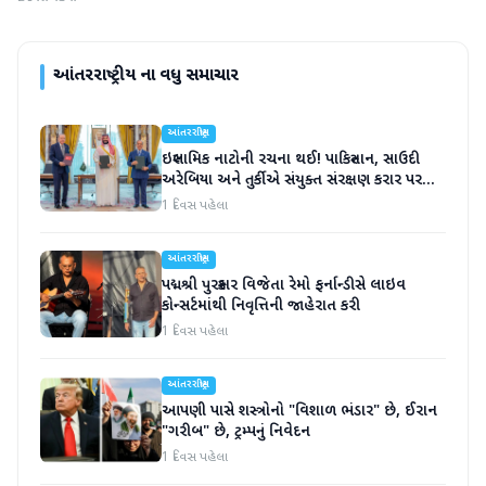
આંતરરાષ્ટ્રીય
ના વધુ સમાચાર
આંતરરાષ્ટ્રીય
ઇસ્લામિક નાટોની રચના થઈ! પાકિસ્તાન, સાઉદી
અરેબિયા અને તુર્કીએ સંયુક્ત સંરક્ષણ કરાર પર
હસ્તાક્ષર
1 દિવસ પહેલા
આંતરરાષ્ટ્રીય
પદ્મશ્રી પુરસ્કાર વિજેતા રેમો ફર્નાન્ડીસે લાઇવ
કોન્સર્ટમાંથી નિવૃત્તિની જાહેરાત કરી
1 દિવસ પહેલા
આંતરરાષ્ટ્રીય
આપણી પાસે શસ્ત્રોનો "વિશાળ ભંડાર" છે, ઈરાન
"ગરીબ" છે, ટ્રમ્પનું નિવેદન
1 દિવસ પહેલા