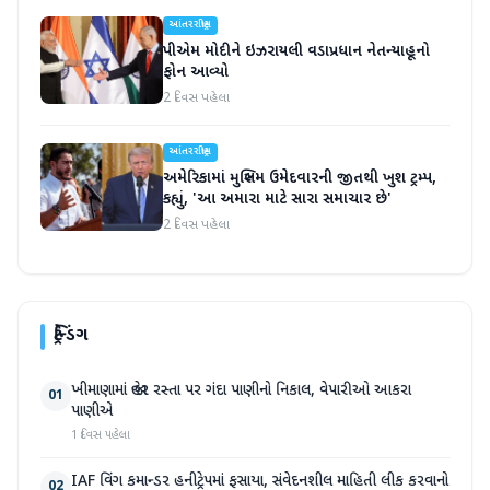
આંતરરાષ્ટ્રીય
પીએમ મોદીને ઇઝરાયલી વડાપ્રધાન નેતન્યાહૂનો
ફોન આવ્યો
2 દિવસ પહેલા
આંતરરાષ્ટ્રીય
અમેરિકામાં મુસ્લિમ ઉમેદવારની જીતથી ખુશ ટ્રમ્પ,
કહ્યું, 'આ અમારા માટે સારા સમાચાર છે'
2 દિવસ પહેલા
ટ્રેન્ડિંગ
ખીમાણામાં જાહેર રસ્તા પર ગંદા પાણીનો નિકાલ, વેપારીઓ આકરા
01
પાણીએ
1 દિવસ પહેલા
IAF વિંગ કમાન્ડર હનીટ્રેપમાં ફસાયા, સંવેદનશીલ માહિતી લીક કરવાનો
02