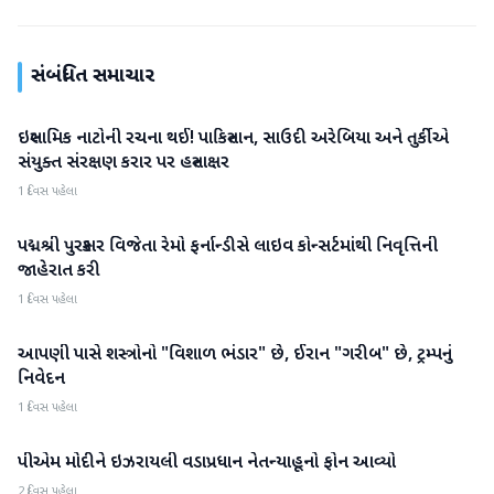
સંબંધિત સમાચાર
ઇસ્લામિક નાટોની રચના થઈ! પાકિસ્તાન, સાઉદી અરેબિયા અને તુર્કીએ
આંતરરાષ્ટ્રીય
સંયુક્ત સંરક્ષણ કરાર પર હસ્તાક્ષર
1 દિવસ પહેલા
પદ્મશ્રી પુરસ્કાર વિજેતા રેમો ફર્નાન્ડીસે લાઇવ કોન્સર્ટમાંથી નિવૃત્તિની
આંતરરાષ્ટ્રીય
જાહેરાત કરી
1 દિવસ પહેલા
આપણી પાસે શસ્ત્રોનો "વિશાળ ભંડાર" છે, ઈરાન "ગરીબ" છે, ટ્રમ્પનું
આંતરરાષ્ટ્રીય
નિવેદન
1 દિવસ પહેલા
પીએમ મોદીને ઇઝરાયલી વડાપ્રધાન નેતન્યાહૂનો ફોન આવ્યો
આંતરરાષ્ટ્રીય
2 દિવસ પહેલા