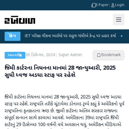
E-Paper
|
Login
UGC-NET પરીક્ષા લીકના આરોપો પર રાહુલ ગાંધીએ કેન્દ્ર પર પ્રહાર કર્યા
બ્રેકિંગ
●
હિંમતનગરમ
30 ડિસેમ્બર, 2024
|
Super Admin
Bookmark
આંતરરાષ્ટ્રીય
જિમી કાર્ટરના નિધનના માનમાં 28 જાન્યુઆરી, 2025
સુધી ધ્વજ અડધા સ્ટાફ પર રહેશે
જિમી કાર્ટરના નિધનના માનમાં 28 જાન્યુઆરી, 2025 સુધી ધ્વજ અડધા
સ્ટાફ પર રહેશે. રાષ્ટ્રપતિ તરીકે ચૂંટાયેલા ડોનાલ્ડ ટ્રમ્પે કહ્યું કે અમેરિકનો પૂર્વ
રાષ્ટ્રપતિના કૃતજ્ઞતાના ઋણ છે. જીમી કાર્ટરના અંતિમ સંસ્કાર રાજ્યના
સંપૂર્ણ સન્માન સાથે કરવામાં આવશે. અમેરિકાના 39માં રાષ્ટ્રપતિ જિમી
કાર્ટરનું 29 ડિસેમ્બર 100 વર્ષની વયે અવસાન થયું. અમેરિકન મીડિયાએ