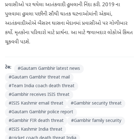
પ્રવાસીઓ પર થયેલા આતંકવાદી હુમલાની નિંદા કરી. 2019 ના
પુલવામા હુમલા પછીની સૌથી ઘાતક ઘટનાઓમાંની એકમાં,
આતંકવાદીઓએ બૈસરન ઘાસના મેદાનમાં પ્રવાસીઓ પર ગોળીબાર
કર્યો. મૃતકોના પરિવારો માટે પ્રાર્થના. આ માટે જવાબદાર લોકોએ કિંમત
ચૂકવવી પડશે.
ટેગ્સ:
#
Gautam Gambhir latest news
#
Gautam Gambhir threat mail
#
Team India coach death threat
#
Gambhir receives ISIS threat
#
ISIS Kashmir email threat
#
Gambhir security threat
#
Gautam Gambhir police report
#
Gambhir FIR death threat
#
Gambhir family security
#
ISIS Kashmir India threat
#
cricket coach death threat India