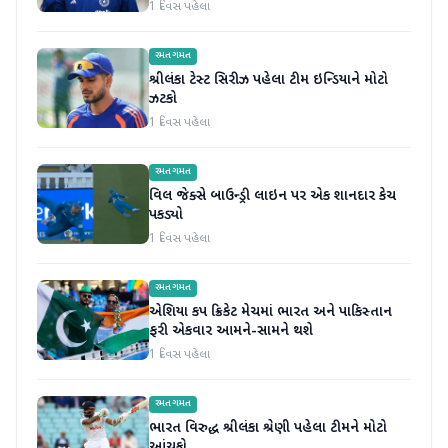
1 દિવસ પહેલા
રમતગમત
શ્રીલંકા ટેસ્ટ સિરીઝ પહેલા ટીમ ઇન્ડિયાને મોટો
ઝટકો
1 દિવસ પહેલા
રમતગમત
વિલ જેક્સે બાઉન્ડ્રી લાઇન પર એક શાનદાર કેચ
પકડ્યો
1 દિવસ પહેલા
રમતગમત
એશિયા કપ ક્રિકેટ મેચમાં ભારત અને પાકિસ્તાન
ફરી એકવાર આમને-સામને થશે
1 દિવસ પહેલા
રમતગમત
ભારત વિરુદ્ધ શ્રીલંકા શ્રેણી પહેલા ટીમને મોટો
આંચકો