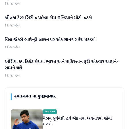
1 દિવસ પહેલા
શ્રીલંકા ટેસ્ટ સિરીઝ પહેલા ટીમ ઇન્ડિયાને મોટો ઝટકો
રમતગમત
1 દિવસ પહેલા
વિલ જેક્સે બાઉન્ડ્રી લાઇન પર એક શાનદાર કેચ પકડ્યો
રમતગમત
1 દિવસ પહેલા
એશિયા કપ ક્રિકેટ મેચમાં ભારત અને પાકિસ્તાન ફરી એકવાર આમને-
રમતગમત
સામને થશે
1 દિવસ પહેલા
રમતગમત
ના વધુ સમાચાર
રમતગમત
વૈભવ સૂર્યવંશી હવે એક નવા અવતારમાં જોવા
મળશે