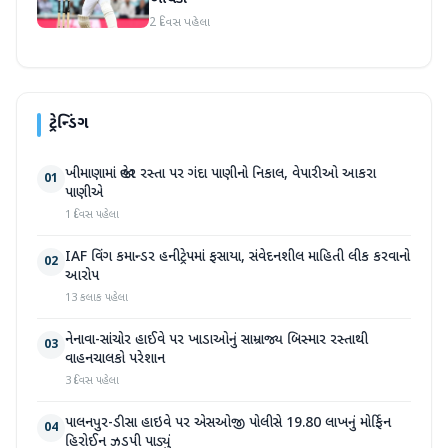
2 દિવસ પહેલા
ટ્રેન્ડિંગ
ખીમાણામાં જાહેર રસ્તા પર ગંદા પાણીનો નિકાલ, વેપારીઓ આકરા
01
પાણીએ
1 દિવસ પહેલા
IAF વિંગ કમાન્ડર હનીટ્રેપમાં ફસાયા, સંવેદનશીલ માહિતી લીક કરવાનો
02
આરોપ
13 કલાક પહેલા
નેનાવા-સાંચોર હાઈવે પર ખાડાઓનું સામ્રાજ્ય બિસ્માર રસ્તાથી
03
વાહનચાલકો પરેશાન
3 દિવસ પહેલા
પાલનપુર-ડીસા હાઇવે પર એસઓજી પોલીસે 19.80 લાખનું મોર્ફિન
04
હિરોઈન ઝડપી પાડ્યું