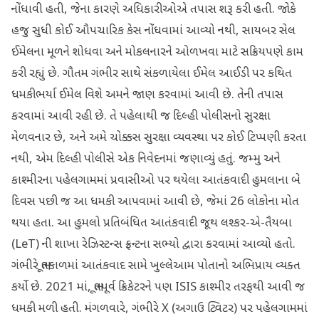
નોંધાવી હતી, જેના કારણે અધિકારીઓએ તપાસ શરૂ કરી હતી. જોકે
હજુ સુધી કોઈ ઔપચારિક કેસ નોંધવામાં આવ્યો નથી, સાયબર સેલ
ઈમેલના મૂળને શોધવા અને મોકલનારને ઓળખવા માટે સક્રિયપણે કામ
કરી રહ્યું છે. ગૌતમ ગંભીર સાથે સંકળાયેલા ઈમેલ આઈડી પર કથિત
ધમકીભર્યા ઈમેલ વિશે અમને જાણ કરવામાં આવી છે. તેની તપાસ
કરવામાં આવી રહી છે. તે પહેલાથી જ દિલ્હી પોલીસનો સુરક્ષા
મેળવનાર છે, અને અમે ચોક્કસ સુરક્ષા વ્યવસ્થા પર કોઈ ટિપ્પણી કરતા
નથી, એમ દિલ્હી પોલીસે એક નિવેદનમાં જણાવ્યું હતું. જમ્મુ અને
કાશ્મીરના પહેલગામમાં પ્રવાસીઓ પર થયેલા આતંકવાદી હુમલાના બે
દિવસ પછી જ આ ધમકી આપવામાં આવી છે, જેમાં 26 લોકોના મોત
થયા હતા. આ હુમલો પ્રતિબંધિત આતંકવાદી જૂથ લશ્કર-એ-તૈયબા
(LeT) ની શાખા રેઝિસ્ટન્સ ફ્રન્ટના સભ્યો દ્વારા કરવામાં આવ્યો હતો.
ગંભીરે ભૂતકાળમાં આતંકવાદ સામે ખુલ્લેઆમ પોતાનો અભિપ્રાય વ્યક્ત
કર્યો છે. 2021 માં, ભૂતપૂર્વ ક્રિકેટરને પણ ISIS કાશ્મીર તરફથી આવી જ
ધમકી મળી હતી. મંગળવારે, ગંભીરે X (અગાઉ ટ્વિટર) પર પહેલગામમાં