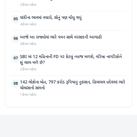
3 દિવસ પહેલા
ચાંદીના ભાવમાં વધારો, સોનું પણ મોંઘુ થયું
05
4 દિવસ પહેલા
આજે આ રાજ્યોમાં ભારે પવન સાથે વરસાદની આગાહી
06
4 દિવસ પહેલા
SBI માં 12 મહિનાની FD પર કેટલું વ્યાજ મળશે, વરિષ્ઠ નાગરિકોને
07
શું લાભ મળે છે?
2 દિવસ પહેલા
142 લોકોના મોત, 797 કરોડ રૂપિયાનું નુકસાન, હિમાચલ પ્રદેશમાં ભારે
08
ચોમાસાનો સામનો
1 દિવસ પહેલા