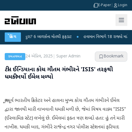
E-Paper
|
Login
 ચાંદીપુરા? 6 બાળકોના મોતથી ફફડાટ
બ્રેકિંગ
●
હવામાન વિભાગે 18 રાજ્યો માટે ભારે વરસા
24 એપ્રિલ, 2025
|
Super Admin
Bookmark
રમતગમત
ટીમ ઈન્ડિયાના કોચ ગૌતમ ગંભીરને 'ISIS' તરફથી
ધમકીભર્યો ઈમેલ મળ્યો
ભૂતપૂર્વ ભારતીય ક્રિકેટર અને હાલના મુખ્ય કોચ ગૌતમ ગંભીરને ઈમેલ
દ્વારા જાનથી મારી નાખવાની ધમકી મળી છે, જેમાં વિષય વાક્ય "ISIS"
(ઈસ્લામિક સ્ટેટ) લખેલું છે. ઈમેલમાં ફક્ત ત્રણ શબ્દો હતા: હું તને મારી
નાખીશ. ધમકી બાદ, ગંભીરે રાજેન્દ્ર નગર પોલીસ સ્ટેશનમાં ફરિયાદ