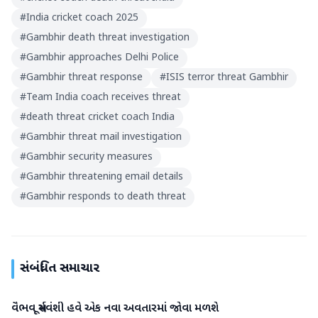
#
India cricket coach 2025
#
Gambhir death threat investigation
#
Gambhir approaches Delhi Police
#
Gambhir threat response
#
ISIS terror threat Gambhir
#
Team India coach receives threat
#
death threat cricket coach India
#
Gambhir threat mail investigation
#
Gambhir security measures
#
Gambhir threatening email details
#
Gambhir responds to death threat
સંબંધિત સમાચાર
વૈભવ સૂર્યવંશી હવે એક નવા અવતારમાં જોવા મળશે
રમતગમત