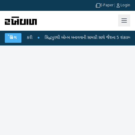
E-Paper
|
Login
 જારી કરી
બ્રેકિંગ
●
સિદ્ધપુરથી બોમ્બ બનાવવાની સામગ્રી સાથે જૈશના 5 શંકાસ્પદ આતંકી ઝડ