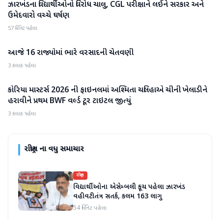
ઝારખંડના વિદ્યાર્થીઓનો વિરોધ ચાલુ, CGL પરીક્ષાને લઈને સરકાર અને
રાષ્ટ્રીય
ઉમેદવારો વચ્ચે ઘર્ષણ
57 મિનિટ પહેલા
આજે 16 રાજ્યોમાં ભારે વરસાદની ચેતવણી
રાષ્ટ્રીય
3 કલાક પહેલા
કોરિયા માસ્ટર્સ 2026 ની ફાઇનલમાં અશ્મિતા ચલિહાએ ચીની ખેલાડીને
રાષ્ટ્રીય
હરાવીને પ્રથમ BWF વર્લ્ડ ટૂર ટાઇટલ જીત્યું
3 કલાક પહેલા
રાષ્ટ્રીય
ના વધુ સમાચાર
રાષ્ટ્રીય
વિદ્યાર્થીઓના એસેમ્બલી કૂચ પહેલા ઝારખંડ
વહીવટીતંત્ર સતર્ક, કલમ 163 લાગુ
54 મિનિટ પહેલા