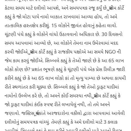
કેટલા સમય માટે દલીલો આપશે, અને સમયપત્રક રજૂ કર્યું છે. સુપ્રીમ કોર્ટે
કહ્યું કે જો મોટા પાયે નામો બાકાત રાખવામાં આવ્યા હોય, તો અમે
તાત્કાલિક હસ્તક્ષેપ કરીશું. 15 લોકોને જીવંત હોવાનું કહેતા લાવો.
ચૂંટણી પંચે કહ્યું કે લોકોને વાંધો ઉઠાવવાનો અધિકાર છે. 30 દિવસનો
સમય આપવામાં આવ્યો છે, આ લોકોને તેમના નામ ઉમેરવામાં મદદ
કરવી જોઈએ. સુપ્રીમ કોર્ટે કહ્યું કે રાજકીય પક્ષોએ આ સમયે NGO ની
જેમ કામ કરવું જોઈએ. સિબ્બલે કહ્યું કે તેઓ જાણે છે કે આ 65 લાખ
લોકો કોણ છે? પ્રશાંત ભૂષણે કહ્યું કે ચૂંટણી પંચે એક પ્રેસ રિલીઝ જારી
કરીને કહ્યું છે કે આ 65 લાખ લોકો કાં તો મૃત્યુ પામ્યા છે અથવા કાયમી
રીતે સ્થળાંતર કરી ચૂક્યા છે. સિબ્બલે કહ્યું કે જો તેઓ ડ્રાફ્ટ યાદીમાં
નામોનો ઉલ્લેખ કરે છે, તો અમને કોઈ સમસ્યા નથી. સુપ્રીમ કોર્ટે કહ્યું કે
જો ડ્રાફ્ટ યાદીમાં કંઈક સ્પષ્ટ રીતે લખાયેલું નથી, તો તમે અમને
જણાવો. જસ્ટિસ સૂર્યકાંતે અરજદારોના વકીલો દ્વારા આપવામાં આવેલી
દલીલોનું સમયપત્રક વાંચ્યું. તેમણે કહ્યું કે અમે દલીલો માટે 3 કલાક