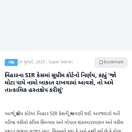
29 જુલાઈ, 2025
|
Super Admin
Bookmark
રાષ્ટ્રીય
બિહારના SIR કેસમાં સુપ્રીમ કોર્ટનો નિર્ણય, કહ્યું 'જો
મોટા પાયે નામો બાકાત રાખવામાં આવશે, તો અમે
તાત્કાલિક હસ્તક્ષેપ કરીશું'
આજે સુપ્રીમ કોર્ટમાં બિહાર SIR કેસની સુનાવણી થઈ. અરજદારો વતી
વરિષ્ઠ વકીલો કપિલ સિબ્બલ અને ગોપાલ શંકરનારાયણન અને વકીલ
પ્રશાંત ભૂષણ હાજર રહ્યા. સિબ્બલે કહ્યું કે અમે નક્કી કર્યું છે કે કોણ