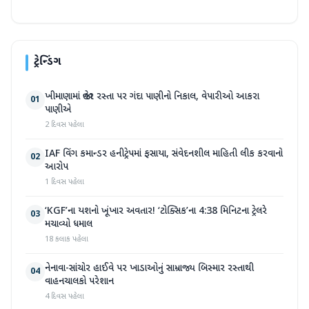
ટ્રેન્ડિંગ
ખીમાણામાં જાહેર રસ્તા પર ગંદા પાણીનો નિકાલ, વેપારીઓ આકરા
01
પાણીએ
2 દિવસ પહેલા
IAF વિંગ કમાન્ડર હનીટ્રેપમાં ફસાયા, સંવેદનશીલ માહિતી લીક કરવાનો
02
આરોપ
1 દિવસ પહેલા
‘KGF’ના યશનો ખૂંખાર અવતાર! ‘ટોક્સિક’ના 4:38 મિનિટના ટ્રેલરે
03
મચાવ્યો ધમાલ
18 કલાક પહેલા
નેનાવા-સાંચોર હાઈવે પર ખાડાઓનું સામ્રાજ્ય બિસ્માર રસ્તાથી
04
વાહનચાલકો પરેશાન
4 દિવસ પહેલા