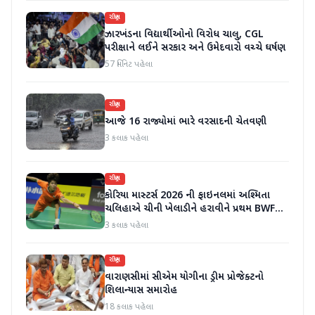
રાષ્ટ્રીય
ઝારખંડના વિદ્યાર્થીઓનો વિરોધ ચાલુ, CGL
પરીક્ષાને લઈને સરકાર અને ઉમેદવારો વચ્ચે ઘર્ષણ
57 મિનિટ પહેલા
રાષ્ટ્રીય
આજે 16 રાજ્યોમાં ભારે વરસાદની ચેતવણી
3 કલાક પહેલા
રાષ્ટ્રીય
કોરિયા માસ્ટર્સ 2026 ની ફાઇનલમાં અશ્મિતા
ચલિહાએ ચીની ખેલાડીને હરાવીને પ્રથમ BWF
વર્લ્ડ ટૂર ટાઇટલ જીત્યું
3 કલાક પહેલા
રાષ્ટ્રીય
વારાણસીમાં સીએમ યોગીના ડ્રીમ પ્રોજેક્ટનો
શિલાન્યાસ સમારોહ
18 કલાક પહેલા