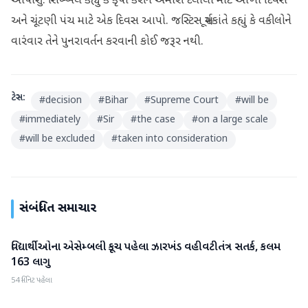
આપીશું. સિબ્બલે કહ્યું કે કૃપા કરીને અમારી દલીલો માટે આખો દિવસ
અને ચૂંટણી પંચ માટે એક દિવસ આપો. જસ્ટિસ સૂર્યકાંતે કહ્યું કે વકીલોને
વારંવાર તેને પુનરાવર્તન કરવાની કોઈ જરૂર નથી.
ટેગ્સ:
#
decision
#
Bihar
#
Supreme Court
#
will be
#
immediately
#
Sir
#
the case
#
on a large scale
#
will be excluded
#
taken into consideration
સંબંધિત સમાચાર
વિદ્યાર્થીઓના એસેમ્બલી કૂચ પહેલા ઝારખંડ વહીવટીતંત્ર સતર્ક, કલમ
રાષ્ટ્રીય
163 લાગુ
54 મિનિટ પહેલા