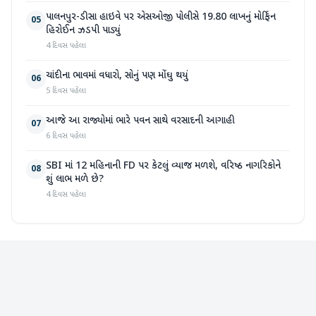
પાલનપુર-ડીસા હાઇવે પર એસઓજી પોલીસે 19.80 લાખનું મોર્ફિન
05
હિરોઈન ઝડપી પાડ્યું
4 દિવસ પહેલા
ચાંદીના ભાવમાં વધારો, સોનું પણ મોંઘુ થયું
06
5 દિવસ પહેલા
આજે આ રાજ્યોમાં ભારે પવન સાથે વરસાદની આગાહી
07
6 દિવસ પહેલા
SBI માં 12 મહિનાની FD પર કેટલું વ્યાજ મળશે, વરિષ્ઠ નાગરિકોને
08
શું લાભ મળે છે?
4 દિવસ પહેલા