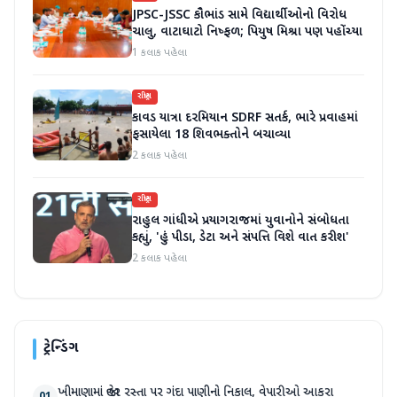
JPSC-JSSC કૌભાંડ સામે વિદ્યાર્થીઓનો વિરોધ
ચાલુ, વાટાઘાટો નિષ્ફળ; પિયુષ મિશ્રા પણ પહોંચ્યા
1 કલાક પહેલા
રાષ્ટ્રીય
કાવડ યાત્રા દરમિયાન SDRF સતર્ક, ભારે પ્રવાહમાં
ફસાયેલા 18 શિવભક્તોને બચાવ્યા
2 કલાક પહેલા
રાષ્ટ્રીય
રાહુલ ગાંધીએ પ્રયાગરાજમાં યુવાનોને સંબોધતા
કહ્યું, 'હું પીડા, ડેટા અને સંપત્તિ વિશે વાત કરીશ'
2 કલાક પહેલા
ટ્રેન્ડિંગ
ખીમાણામાં જાહેર રસ્તા પર ગંદા પાણીનો નિકાલ, વેપારીઓ આકરા