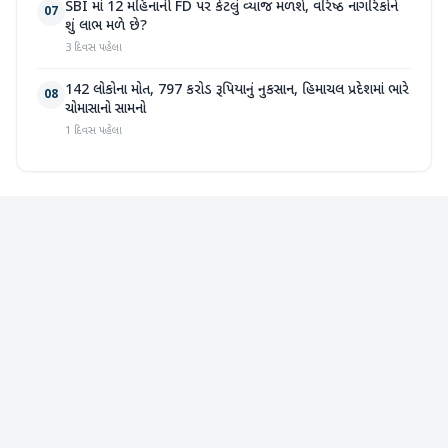
SBI માં 12 મહિનાની FD પર કેટલું વ્યાજ મળશે, વરિષ્ઠ નાગરિકોને
07
શું લાભ મળે છે?
3 દિવસ પહેલા
142 લોકોના મોત, 797 કરોડ રૂપિયાનું નુકસાન, હિમાચલ પ્રદેશમાં ભારે
08
ચોમાસાનો સામનો
1 દિવસ પહેલા