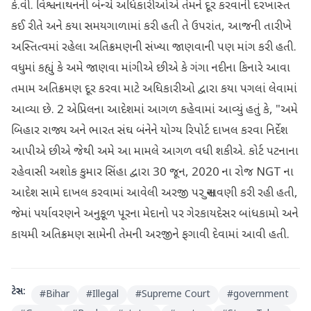
કે.વી. વિશ્વનાથનની બેન્ચે અધિકારીઓએ તેમને દૂર કરવાની દરખાસ્ત
કઈ રીતે અને કયા સમયગાળામાં કરી હતી તે ઉપરાંત, આજની તારીખે
અસ્તિત્વમાં રહેલા અતિક્રમણની સંખ્યા જાણવાની પણ માંગ કરી હતી.
વધુમાં કહ્યું કે અમે જાણવા માંગીએ છીએ કે ગંગા નદીના કિનારે આવા
તમામ અતિક્રમણ દૂર કરવા માટે અધિકારીઓ દ્વારા કયા પગલાં લેવામાં
આવ્યા છે. 2 એપ્રિલના આદેશમાં આગળ કહેવામાં આવ્યું હતું કે, "અમે
બિહાર રાજ્ય અને ભારત સંઘ બંનેને યોગ્ય રિપોર્ટ દાખલ કરવા નિર્દેશ
આપીએ છીએ જેથી અમે આ મામલે આગળ વધી શકીએ. કોર્ટ પટનાના
રહેવાસી અશોક કુમાર સિંહા દ્વારા 30 જૂન, 2020 ના રોજ NGT ના
આદેશ સામે દાખલ કરવામાં આવેલી અરજી પર સુનાવણી કરી રહી હતી,
જેમાં પર્યાવરણને અનુકૂળ પૂરના મેદાનો પર ગેરકાયદેસર બાંધકામો અને
કાયમી અતિક્રમણ સામેની તેમની અરજીને ફગાવી દેવામાં આવી હતી.
ટેગ્સ:
#
Bihar
#
Illegal
#
Supreme Court
#
government