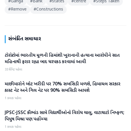
#
Ganga
#
Bank
#
states
#
centre
#
Steps Taken
#
Remove
#
Constructions
સંબંધિત સમાચાર
ટોરોન્ટોમાં ભારતીય મૂળની હિમાંશી ખુરાનાની હત્યાના આરોપીને સાત
રાષ્ટ્રીય
મહિનાથી ફરાર રહ્યા બાદ ધરપકડ કરવામાં આવી
33 મિનિટ પહેલા
માછીમારોને બોટ ખરીદી પર 70% સબસિડી મળશે, હિમાચલ સરકાર
રાષ્ટ્રીય
કાસ્ટ નેટ અને ગિલ નેટ પર 90% સબસિડી આપશે
1 કલાક પહેલા
JPSC-JSSC કૌભાંડ સામે વિદ્યાર્થીઓનો વિરોધ ચાલુ, વાટાઘાટો નિષ્ફળ;
રાષ્ટ્રીય
પિયુષ મિશ્રા પણ પહોંચ્યા
1 કલાક પહેલા