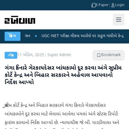
E-Paper
|
Login
 ડેટા પ્લાન
બ્રેકિંગ
●
UGC-NET પરીક્ષા લીકના આરોપો પર રાહુલ ગાંધીએ કેન્દ્ર પર પ્રહાર કર્
11 એપ્રિલ, 2025
|
Super Admin
Bookmark
રાષ્ટ્રીય
ગંગા કિનારે ગેરકાયદેસર બાંધકામો દૂર કરવા અંગે સુપ્રીમ
કોર્ટે કેન્દ્ર અને બિહાર સરકારને અહેવાલ આપવાનો
નિર્દેશ આપ્યો
સુપ્રીમ કોર્ટે કેન્દ્ર અને બિહાર સરકારને ગંગા કિનારે ગેરકાયદેસર
બાંધકામોને દૂર કરવા માટે લેવામાં આવેલા પગલાં અંગે સ્ટેટસ રિપોર્ટ
ફાઇલ કરવાનો નિર્દેશ આપ્યો છે. ન્યાયાધીશ જે.બી. પારડીવાલા અને