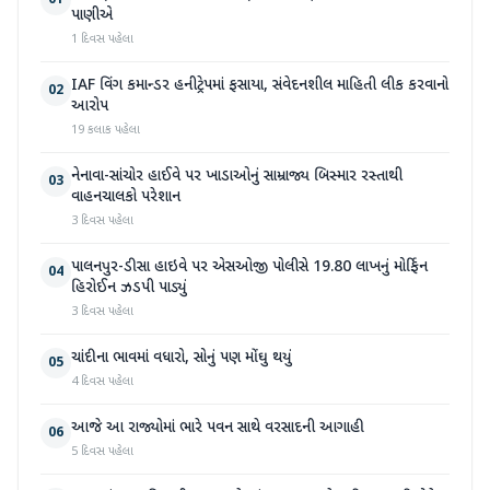
01
પાણીએ
1 દિવસ પહેલા
IAF વિંગ કમાન્ડર હનીટ્રેપમાં ફસાયા, સંવેદનશીલ માહિતી લીક કરવાનો
02
આરોપ
19 કલાક પહેલા
નેનાવા-સાંચોર હાઈવે પર ખાડાઓનું સામ્રાજ્ય બિસ્માર રસ્તાથી
03
વાહનચાલકો પરેશાન
3 દિવસ પહેલા
પાલનપુર-ડીસા હાઇવે પર એસઓજી પોલીસે 19.80 લાખનું મોર્ફિન
04
હિરોઈન ઝડપી પાડ્યું
3 દિવસ પહેલા
ચાંદીના ભાવમાં વધારો, સોનું પણ મોંઘુ થયું
05
4 દિવસ પહેલા
આજે આ રાજ્યોમાં ભારે પવન સાથે વરસાદની આગાહી
06
5 દિવસ પહેલા