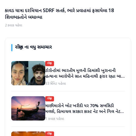
કાવડ યાત્રા દરમિયાન SDRF સતર્ક, ભારે પ્રવાહમાં ફસાયેલા 18
રાષ્ટ્રીય
શિવભક્તોને બચાવ્યા
2 કલાક પહેલા
રાષ્ટ્રીય
ના વધુ સમાચાર
રાષ્ટ્રીય
ટોરોન્ટોમાં ભારતીય મૂળની હિમાંશી ખુરાનાની
હત્યાના આરોપીને સાત મહિનાથી ફરાર રહ્યા બાદ
ધરપકડ કરવામાં આવી
33 મિનિટ પહેલા
રાષ્ટ્રીય
માછીમારોને બોટ ખરીદી પર 70% સબસિડી
મળશે, હિમાચલ સરકાર કાસ્ટ નેટ અને ગિલ નેટ
પર 90% સબસિડી આપશે
1 કલાક પહેલા
રાષ્ટ્રીય