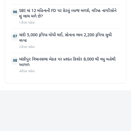
SBI માં 12 મહિનાની FD પર કેટલું વ્યાજ મળશે, વરિષ્ઠ નાગરિકોને
06
શું લાભ મળે છે?
1 દિવસ પહેલા
ચાંદી 5,000 રૂપિયા મોંઘી થઈ, સોનાના ભાવ 2,200 રૂપિયા સુધી
07
વધ્યા
2 દિવસ પહેલા
બાંકીપુર વિધાનસભા બેઠક પર પ્રશાંત કિશોર 8,000 થી વધુ મતોથી
08
આગળ
4 દિવસ પહેલા