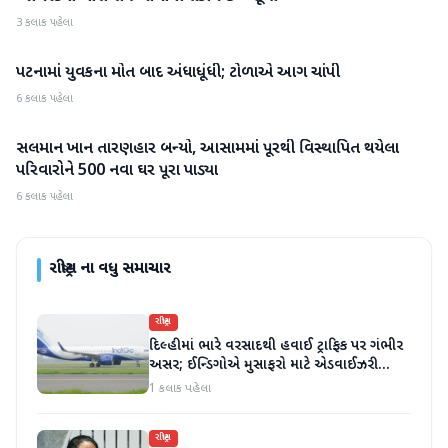
3 કલાક પહેલા
પટનામાં યુવકના મોત બાદ અંધાધૂંધી; ટોળાએ આગ ચાંપી
રાષ્ટ્રીય
6 કલાક પહેલા
સલમાન ખાન તારણહાર બન્યો, આસામમાં પૂરથી વિસ્થાપિત થયેલા
રાષ્ટ્રીય
પરિવારોને 500 નવા ઘર પૂરા પાડ્યા
6 કલાક પહેલા
રાષ્ટ્રીય
ના વધુ સમાચાર
રાષ્ટ્રીય
દિલ્હીમાં ભારે વરસાદથી હવાઈ ટ્રાફિક પર ગંભીર
અસર; ઈન્ડિગોએ મુસાફરો માટે એડવાઈઝરી
જાહેર કરી
1 કલાક પહેલા
રાષ્ટ્રીય