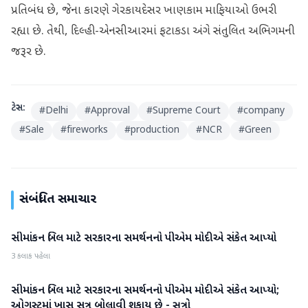
પ્રતિબંધ છે, જેના કારણે ગેરકાયદેસર ખાણકામ માફિયાઓ ઉભરી
રહ્યા છે. તેથી, દિલ્હી-એનસીઆરમાં ફટાકડા અંગે સંતુલિત અભિગમની
જરૂર છે.
ટેગ્સ:
#
Delhi
#
Approval
#
Supreme Court
#
company
#
Sale
#
fireworks
#
production
#
NCR
#
Green
સંબંધિત સમાચાર
સીમાંકન બિલ માટે સરકારના સમર્થનનો પીએમ મોદીએ સંકેત આપ્યો
રાષ્ટ્રીય
3 કલાક પહેલા
સીમાંકન બિલ માટે સરકારના સમર્થનનો પીએમ મોદીએ સંકેત આપ્યો;
રાષ્ટ્રીય
ઓગસ્ટમાં ખાસ સત્ર બોલાવી શકાય છે - સૂત્રો