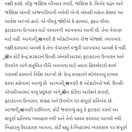
નક્કી કરશે. ચીફ જસ્ટિસ બીઆર ગવઈ, જસ્ટિસ કે. વિનોદ ચંદ્રન અને
જસ્ટિસ એનવી અંજનારિયાની બનેલી બેન્ચે એમસી મહેતા કેસમાં આ
આદેશ આપ્યો હતો. એ નોંધવું જોઈએ કે હાલમાં, ફક્ત લીલા
ફટાકડાના ઉત્પાદન માટે પરવાનગી આપવામાં આવી છે, તેના વેચાણ
માટે નહીં. આગામી સુનાવણી 8 ઓક્ટોબરના રોજ યોજાશે. ત્યારબાદ
નક્કી કરવામાં આવશે કે તેના વેચાણને મંજૂરી આપવામાં આવશે કે નહીં.
સુપ્રીમ કોર્ટે કેન્દ્ર સરકારને દિલ્હી-એનસીઆરમાં ફટાકડાના ઉત્પાદન અને
ઉપયોગ અંગે સંતુલિત નીતિ બનાવવા માટે તમામ હિસ્સેદારો સાથે
પરામર્શ કરવાનો નિર્દેશ આપ્યો છે. કેન્દ્ર સરકારને સોગંદનામું દાખલ
કરવા કહેવામાં આવ્યું છે. આગામી સુનાવણી 8 ઓક્ટોબરે થશે. દિલ્હી-
એનસીઆરમાં વાયુ પ્રદૂષણ અંગે સુપ્રીમ કોર્ટના આદેશને કારણે,
ફટાકડાના ઉત્પાદન, સંગ્રહ અને ઉપયોગ પર સંપૂર્ણ પ્રતિબંધ છે.
આજની સુનાવણી દરમિયાન, કોર્ટે જણાવ્યું હતું કે ફટાકડા પરનો આ
સંપૂર્ણ પ્રતિબંધ વ્યવહારુ નથી અને તેનો અમલ કરવામાં આવ્યો નથી.
બિહારનું ઉદાહરણ આપતા, કોર્ટે કહ્યું કે બિહારમાં ખાણકામ પર સંપૂર્ણ