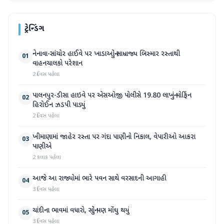
ટ્રેન્ડિંગ
નેનાવા-સાંચોર હાઈવે પર ખાડાઓનું સામ્રાજ્ય બિસ્માર રસ્તાથી
01
વાહનચાલકો પરેશાન
2 દિવસ પહેલા
પાલનપુર-ડીસા હાઇવે પર એસઓજી પોલીસે 19.80 લાખનું મોર્ફિન
02
હિરોઈન ઝડપી પાડ્યું
2 દિવસ પહેલા
ખીમાણામાં જાહેર રસ્તા પર ગંદા પાણીનો નિકાલ, વેપારીઓ આકરા
03
પાણીએ
2 કલાક પહેલા
આજે આ રાજ્યોમાં ભારે પવન સાથે વરસાદની આગાહી
04
3 દિવસ પહેલા
ચાંદીના ભાવમાં વધારો, સોનું પણ મોંઘુ થયું
05
3 દિવસ પહેલા