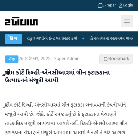
E-Paper
|
Login
ર રાહુલ ગાંધીએ કેન્દ્ર પર પ્રહાર કર્યા
બ્રેકિંગ
●
હિંમતનગરમાં રહસ્યમય વાયરસ કે ચાંદીપુ
26 સપ્ટેમ્બર, 2025
|
Super Admin
Bookmark
રાષ્ટ્રીય
સુપ્રીમ કોર્ટે દિલ્હી-એનસીઆરમાં ગ્રીન ફટાકડાના
ઉત્પાદનને મંજૂરી આપી
સુપ્રીમ કોર્ટે દિલ્હી-એનસીઆરમાં ગ્રીન ફટાકડા બનાવવાની કંપનીઓને
મંજૂરી આપી છે. જોકે, કોર્ટે સ્પષ્ટ કર્યું છે કે ફટાકડાના વેચાણને
તાત્કાલિક મંજૂરી આપવામાં આવશે નહીં. દિલ્હી-એનસીઆરમાં ગ્રીન
ફટાકડાના વેચાણને મંજૂરી આપવામાં આવશે કે નહીં તે કોર્ટ આગળ