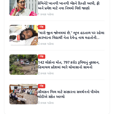
કેબિનેટે ખાનગી ખાનગી બેંકને દિલ્હી આપી, ફી
અને પ્રવેશ માટે નવા નિયમો વિશે જાણો
1 કલાક પહેલા
રાષ્ટ્રીય
"મારો જીવ જોખમમાં છે," ભૂખ હડતાળ પર રહેલા
ઝારખંડના વિદ્યાર્થી નેતા દેવેન્દ્ર નાથ મહતોની
તબિયત ખરાબ
2 કલાક પહેલા
રાષ્ટ્રીય
142 લોકોના મોત, 797 કરોડ રૂપિયાનું નુકસાન,
હિમાચલ પ્રદેશમાં ભારે ચોમાસાનો સામનો
2 કલાક પહેલા
રાષ્ટ્રીય
સીમાંકન બિલ માટે સરકારના સમર્થનનો પીએમ
મોદીએ સંકેત આપ્યો
3 કલાક પહેલા