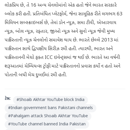
લોકપ્રિય છે, તે 16 અન્ય ચેનલોમાંનો એક હતો જેને ભારત સરકારે
બ્લોક કરી હતી. પ્રતિબંધિત પ્લેટફોર્મ, જેના સામૂહિક રીતે લગભગ 63
મિલિયન સબ્સ્ક્રાઇબર્સ છે, તેમાં ડોન ન્યૂઝ, સમા ટીવી, એઆરવાય
ન્યૂઝ, બોલ ન્યૂઝ, રફ્તાર, જીઓ ન્યૂઝ અને સુનો ન્યૂઝ જેવી મુખ્ય
પાકિસ્તાની ન્યૂઝ ચેનલોનો સમાવેશ થાય છે. ભારતે છેલ્લે 2013 માં
પાકિસ્તાન સાથે દ્વિપક્ષીય સિરીઝ રમી હતી. ત્યારથી, ભારત અને
પાકિસ્તાનની મેચો ફક્ત ICC ઇવેન્ટ્સમાં જ થઈ છે. ભારતે આ વર્ષની
શરૂઆતમાં ચેમ્પિયન્સ ટ્રોફી માટે પાકિસ્તાનનો પ્રવાસ કર્યો ન હતો અને
પોતાની બધી મેચ દુબઈમાં રમી હતી.
ટેગ્સ:
#
Shoaib Akhtar YouTube block India
#
Indian government bans Pakistani channels
#
Pahalgam attack Shoaib Akhtar YouTube
#
YouTube channel banned India Pakistan