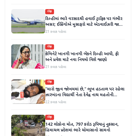
રાષ્ટ્રીય
દિલ્હીમાં ભારે વરસાદથી હવાઈ ટ્રાફિક પર ગંભીર
અસર; ઈન્ડિગોએ મુસાફરો માટે એડવાઈઝરી જાહેર
કરી
21 કલાક પહેલા
રાષ્ટ્રીય
કેબિનેટે ખાનગી ખાનગી બેંકને દિલ્હી આપી, ફી
અને પ્રવેશ માટે નવા નિયમો વિશે જાણો
21 કલાક પહેલા
રાષ્ટ્રીય
"મારો જીવ જોખમમાં છે," ભૂખ હડતાળ પર રહેલા
ઝારખંડના વિદ્યાર્થી નેતા દેવેન્દ્ર નાથ મહતોની
તબિયત ખરાબ
22 કલાક પહેલા
રાષ્ટ્રીય
142 લોકોના મોત, 797 કરોડ રૂપિયાનું નુકસાન,
હિમાચલ પ્રદેશમાં ભારે ચોમાસાનો સામનો