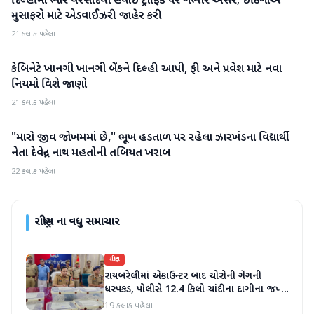
દિલ્હીમાં ભારે વરસાદથી હવાઈ ટ્રાફિક પર ગંભીર અસર; ઈન્ડિગોએ
મુસાફરો માટે એડવાઈઝરી જાહેર કરી
21 કલાક પહેલા
કેબિનેટે ખાનગી ખાનગી બેંકને દિલ્હી આપી, ફી અને પ્રવેશ માટે નવા
રાષ્ટ્રીય
નિયમો વિશે જાણો
21 કલાક પહેલા
"મારો જીવ જોખમમાં છે," ભૂખ હડતાળ પર રહેલા ઝારખંડના વિદ્યાર્થી
રાષ્ટ્રીય
નેતા દેવેન્દ્ર નાથ મહતોની તબિયત ખરાબ
22 કલાક પહેલા
રાષ્ટ્રીય
ના વધુ સમાચાર
રાષ્ટ્રીય
રાયબરેલીમાં એન્કાઉન્ટર બાદ ચોરોની ગેંગની
ધરપકડ, પોલીસે 12.4 કિલો ચાંદીના દાગીના જપ્ત
કર્યા
19 કલાક પહેલા