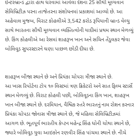
ઇન્ટરબ્રાન્ડ દ્વારા હાથ ધરવામાં આવેલા દેશના 25 સૌથી મૂલ્યવાન
સેલિબ્રિટીઝ પરના તાજેતરના સંશોધનમાં પ્રકાશમાં આવ્યો છે. આ
અહેવાલ મુજબ, વિરાટ કોહલીએ 3,542 કરોડ રૂપિયાની બ્રાન્ડ વેલ્યુ
સાથે ભારતના સૌથી મૂલ્યવાન વ્યક્તિત્વોની યાદીમાં પ્રથમ સ્થાન મેળવ્યું
છે. કિંગ કોહલીએ આ રેસમાં શાહરૂખ ખાન અને સચિન તેંડુલકર જેવા
બોલિવૂડ સુપરસ્ટારને ઘણા પાછળ છોડી દીધા છે.
શાહરૂખ બીજા સ્થાને છે અને પ્રિયંકા ચોપરા ત્રીજા સ્થાને છે.
આ ખાસ રિપોર્ટના ટોપ ૧૦ લિસ્ટમાં ત્રણ ક્રિકેટરો અને સાત ફિલ્મ સ્ટાર્સે
સ્થાન મેળવ્યું છે. વિરાટ કોહલી પછી, બોલિવૂડના કિંગ ખાન, શાહરૂખ
ખાન બીજા સ્થાને છે. દરમિયાન, વૈશ્વિક સ્તરે ભારતનું નામ રોશન કરનાર
પ્રિયંકા ચોપડા જોનાસ ત્રીજા સ્થાને છે, જે મહિલા સેલિબ્રિટીઝમાં
આગળ છે. ભૂતપૂર્વ ભારતીય કેપ્ટન મહેન્દ્ર સિંહ ધોની ચોથા સ્થાને છે,
જ્યારે બોલિવૂડ યુવા આઇકોન રણવીર સિંહ પાંચમા સ્થાને છે. નીચે