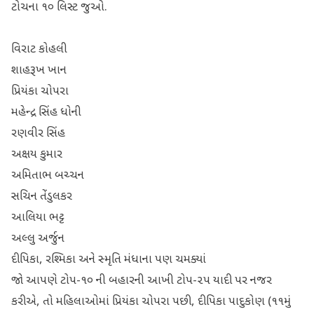
ટોચના ૧૦ લિસ્ટ જુઓ.
વિરાટ કોહલી
શાહરૂખ ખાન
પ્રિયંકા ચોપરા
મહેન્દ્ર સિંહ ધોની
રણવીર સિંહ
અક્ષય કુમાર
અમિતાભ બચ્ચન
સચિન તેંડુલકર
આલિયા ભટ્ટ
અલ્લુ અર્જુન
દીપિકા, રશ્મિકા અને સ્મૃતિ મંધાના પણ ચમક્યાં
જો આપણે ટોપ-૧૦ ની બહારની આખી ટોપ-૨૫ યાદી પર નજર
કરીએ, તો મહિલાઓમાં પ્રિયંકા ચોપરા પછી, દીપિકા પાદુકોણ (૧૧મું