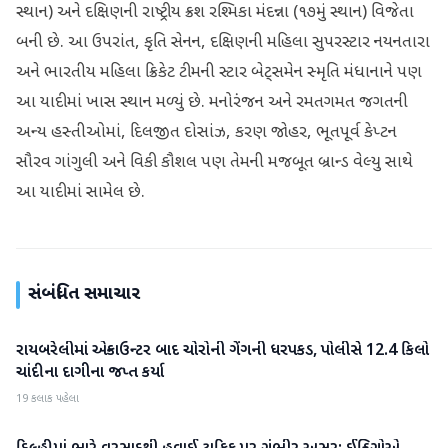
સ્થાન) અને દક્ષિણની રાષ્ટ્રીય ક્રશ રશ્મિકા મંદન્ના (૧૭મું સ્થાન) વિજેતા
બની છે. આ ઉપરાંત, કૃતિ સેનન, દક્ષિણની મહિલા સુપરસ્ટાર નયનતારા
અને ભારતીય મહિલા ક્રિકેટ ટીમની સ્ટાર બેટ્સમેન સ્મૃતિ મંધાનાને પણ
આ યાદીમાં ખાસ સ્થાન મળ્યું છે. મનોરંજન અને રમતગમત જગતની
અન્ય હસ્તીઓમાં, દિલજીત દોસાંઝ, કરણ જોહર, ભૂતપૂર્વ કેપ્ટન
સૌરવ ગાંગુલી અને વિકી કૌશલ પણ તેમની મજબૂત બ્રાન્ડ વેલ્યુ સાથે
આ યાદીમાં સામેલ છે.
સંબંધિત સમાચાર
રાયબરેલીમાં એન્કાઉન્ટર બાદ ચોરોની ગેંગની ધરપકડ, પોલીસે 12.4 કિલો
રાષ્ટ્રીય
ચાંદીના દાગીના જપ્ત કર્યા
19 કલાક પહેલા
રાષ્ટ્રીય