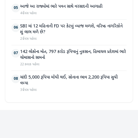
આજે આ રાજ્યોમાં ભારે પવન સાથે વરસાદની આગાહી
05
4 દિવસ પહેલા
SBI માં 12 મહિનાની FD પર કેટલું વ્યાજ મળશે, વરિષ્ઠ નાગરિકોને
06
શું લાભ મળે છે?
2 દિવસ પહેલા
142 લોકોના મોત, 797 કરોડ રૂપિયાનું નુકસાન, હિમાચલ પ્રદેશમાં ભારે
07
ચોમાસાનો સામનો
22 કલાક પહેલા
ચાંદી 5,000 રૂપિયા મોંઘી થઈ, સોનાના ભાવ 2,200 રૂપિયા સુધી
08
વધ્યા
3 દિવસ પહેલા