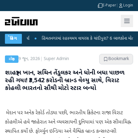
E-Paper
|
Login
ાર કર્યા
બ્રેકિંગ
●
હિંમતનગરમાં રહસ્યમય વાયરસ કે ચાંદીપુરા? 6 બાળકોના મોતથી ફફડાટ
9 જૂન, 2026
|
Super Admin
Bookmark
રાષ્ટ્રીય
શાહરૂખ ખાન, સચિન તેંડુલકર અને ધોની બધા પાછળ
રહી ગયા! ₹3,542 કરોડની બ્રાન્ડ વેલ્યુ સાથે, વિરાટ
કોહલી ભારતનો સૌથી મોટો સ્ટાર બન્યો
મેદાન પર અનેક રેકોર્ડ તોડ્યા પછી, ભારતીય ક્રિકેટના રાજા વિરાટ
કોહલીએ હવે જાહેરાત અને વ્યવસાયની દુનિયામાં પણ એક સીમાચિહ્ન
સ્થાપિત કર્યો છે. ફોર્ચ્યુન ઇન્ડિયા અને વૈશ્વિક બ્રાન્ડ કન્સલ્ટન્સી