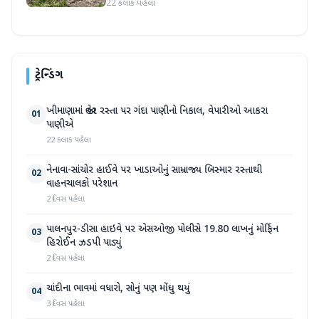
22 કલાક પહેલા
ટ્રેન્ડિંગ
ખીમાણામાં જાહેર રસ્તા પર ગંદા પાણીનો નિકાલ, વેપારીઓ આકરા
01
પાણીએ
22 કલાક પહેલા
નેનાવા-સાંચોર હાઈવે પર ખાડાઓનું સામ્રાજ્ય બિસ્માર રસ્તાથી
02
વાહનચાલકો પરેશાન
2 દિવસ પહેલા
પાલનપુર-ડીસા હાઇવે પર એસઓજી પોલીસે 19.80 લાખનું મોર્ફિન
03
હિરોઈન ઝડપી પાડ્યું
2 દિવસ પહેલા
ચાંદીના ભાવમાં વધારો, સોનું પણ મોંઘુ થયું
04
3 દિવસ પહેલા