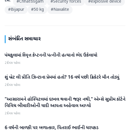
ટેગ્સ:
#
Chhattisgarh
#
Security forces
#
explosive device
#
Bijapur
#
50 kg
#
Naxalite
સંબંધિત સમાચાર
પંચકુલામાં નિવૃત્ત કેપ્ટનની પત્નીની હત્યાનો ભેદ ઉકેલાયો
રાષ્ટ્રીય
2 દિવસ પહેલા
શું બ્રેટ લી પ્રીતિ ઝિન્ટાના પ્રેમમાં હતો? 16 વર્ષ પછી ક્રિકેટરે મૌન તોડ્યું
રાષ્ટ્રીય
2 દિવસ પહેલા
"આસારામને હોસ્પિટલમાં દાખલ થવાની જરૂર નથી," એમ્સે સુપ્રીમ કોર્ટને
રાષ્ટ્રીય
વિવિધ બીમારીઓની યાદી આપતા અહેવાલ આપ્યો
2 દિવસ પહેલા
6 વર્ષની બાળકી પર બળાત્કાર, પિતરાઈ ભાઈની ધરપકડ
રાષ્ટ્રીય