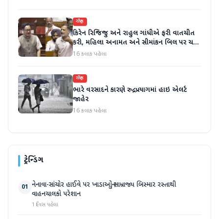
રાષ્ટ્રીય
કિરેન રિજિજુ અને રાહુલ ગાંધીએ ફરી વાતચીત
કરી, મહિલા અનામત અને સીમાંકન બિલ પર ચર્ચા
કરી
16 કલાક પહેલા
રાષ્ટ્રીય
ભારે વરસાદને કારણે રુદ્રપ્રયાગમાં હાઇ એલર્ટ
જાહેર
16 કલાક પહેલા
ટ્રેન્ડિંગ
નેનાવા-સાંચોર હાઈવે પર ખાડાઓનું સામ્રાજ્ય બિસ્માર રસ્તાથી
01
વાહનચાલકો પરેશાન
1 દિવસ પહેલા