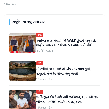
2 દિવસ પહેલા
રાષ્ટ્રીય
ના વધુ સમાચાર
રાષ્ટ્રીય
સ્થાનિક કપડાં પહેરો, 'GRWM' ટ્રેન્ડને અનુસરો:
રાષ્ટ્રીય હાથવણાટ દિવસ પર પ્રધાનમંત્રી મોદી
38 મિનિટ પહેલા
રાષ્ટ્રીય
મોરબીમાં જોવા મળેલો એક રહસ્યમય કૂવો,
સમુદ્રની જેમ હિલોળા ખાતું પાણી
12 કલાક પહેલા
રાષ્ટ્રીય
અભિજીત દીપકે કરી નવી જાહેરાત, CJP હવે 'ક્યા
બોલતી પબ્લિક' અભિયાન શરૂ કરશે
16 કલાક પહેલા