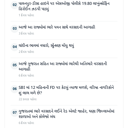
પાલનપુર-ડીસા હાઇવે પર એસઓજી પોલીસે 19.80 લાખનું મોર્ફિન
02
હિરોઈન ઝડપી પાડ્યું
1 દિવસ પહેલા
આજે આ રાજ્યોમાં ભારે પવન સાથે વરસાદની આગાહી
03
3 દિવસ પહેલા
ચાંદીના ભાવમાં વધારો, સોનું પણ મોંઘુ થયું
04
2 દિવસ પહેલા
આજે ગુજરાત સહિત આ રાજ્યોમાં ભારેથી અતિભારે વરસાદની
05
આગાહી
6 દિવસ પહેલા
SBI માં 12 મહિનાની FD પર કેટલું વ્યાજ મળશે, વરિષ્ઠ નાગરિકોને
06
શું લાભ મળે છે?
22 કલાક પહેલા
ગુજરાતમાં ભારે વરસાદને લઈને રેડ એલર્ટ જાહેર, ઘણા જિલ્લાઓમાં
07
શાળાઓ અને કોલેજો બંધ
6 દિવસ પહેલા