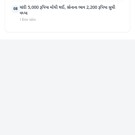
ચાંદી 5,000 રૂપિયા મોંઘી થઈ, સોનાના ભાવ 2,200 રૂપિયા સુધી
08
વધ્યા
1 દિવસ પહેલા