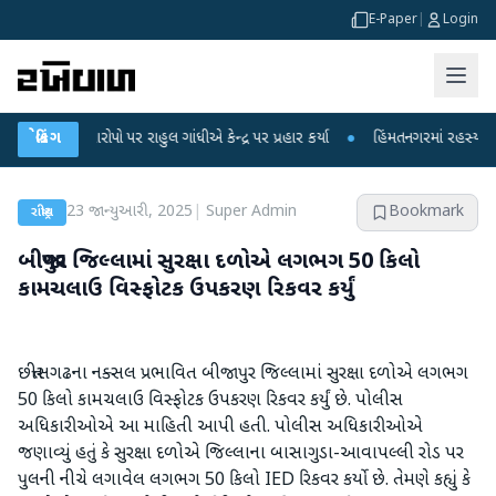
E-Paper
|
Login
કના આરોપો પર રાહુલ ગાંધીએ કેન્દ્ર પર પ્રહાર કર્યા
બ્રેકિંગ
●
હિંમતનગરમાં રહસ્યમય વાયરસ
23 જાન્યુઆરી, 2025
|
Super Admin
Bookmark
રાષ્ટ્રીય
બીજાપુર જિલ્લામાં સુરક્ષા દળોએ લગભગ 50 કિલો
કામચલાઉ વિસ્ફોટક ઉપકરણ રિકવર કર્યું
છત્તીસગઢના નક્સલ પ્રભાવિત બીજાપુર જિલ્લામાં સુરક્ષા દળોએ લગભગ
50 કિલો કામચલાઉ વિસ્ફોટક ઉપકરણ રિકવર કર્યું છે. પોલીસ
અધિકારીઓએ આ માહિતી આપી હતી. પોલીસ અધિકારીઓએ
જણાવ્યું હતું કે સુરક્ષા દળોએ જિલ્લાના બાસાગુડા-આવાપલ્લી રોડ પર
પુલની નીચે લગાવેલ લગભગ 50 કિલો IED રિકવર કર્યો છે. તેમણે કહ્યું કે