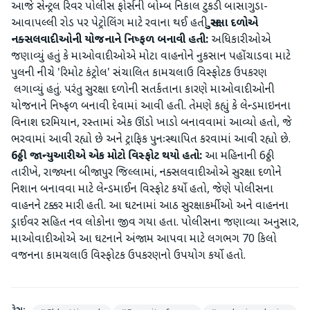
આજે સેન્ટ્રલ રિવર પોલીસ ફોર્સની બોમ્બ નિકાલ ટુકડી બાસાગુડા-
આવાપલ્લી રોડ પર પેટ્રોલિંગ માટે રવાના થઈ હતી
સુરક્ષા દળોએ
નક્સલવાદીઓની યોજનાને નિષ્ફળ બનાવી હતી:
અધિકારીઓએ
જણાવ્યું હતું કે માઓવાદીઓએ મોટા વાહનોને નુકસાન પહોંચાડવા માટે
પુલની નીચે 'રિમોટ કંટ્રોલ' સંચાલિત કામચલાઉ વિસ્ફોટક ઉપકરણ
લગાવ્યું હતું. પરંતુ સુરક્ષા દળોની સતર્કતાના કારણે માઓવાદીઓની
યોજનાને નિષ્ફળ બનાવી દેવામાં આવી હતી. તેમણે કહ્યું કે લેન્ડમાઇનના
વિનાશ દરમિયાન, રસ્તામાં એક ઊંડો ખાડો બનાવવામાં આવ્યો હતો, જે
ભરવામાં આવી રહ્યો છે અને ટ્રાફિક પુનઃસ્થાપિત કરવામાં આવી રહ્યો છે.
6ઠ્ઠી જાન્યુઆરીએ એક મોટો વિસ્ફોટ થયો હતો:
આ મહિનાની 6ઠ્ઠી
તારીખે, રાજ્યના બીજાપુર જિલ્લામાં, નક્સલવાદીઓએ સુરક્ષા દળોને
નિશાન બનાવવા માટે લેન્ડમાઈન વિસ્ફોટ કર્યો હતો, જેણે પોલીસના
વાહનને ટક્કર મારી હતી. આ ઘટનામાં આઠ સુરક્ષાકર્મીઓ અને વાહનના
ડ્રાઈવર સહિત નવ લોકોના જીવ ગયા હતા. પોલીસના જણાવ્યા અનુસાર,
માઓવાદીઓએ આ ઘટનાને અંજામ આપવા માટે લગભગ 70 કિલો
વજનના કામચલાઉ વિસ્ફોટક ઉપકરણનો ઉપયોગ કર્યો હતો.