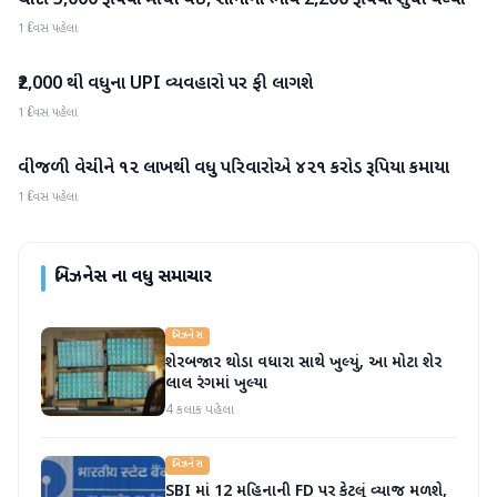
ચાંદી 5,000 રૂપિયા મોંઘી થઈ, સોનાના ભાવ 2,200 રૂપિયા સુધી વધ્યા
1 દિવસ પહેલા
₹2,000 થી વધુના UPI વ્યવહારો પર ફી લાગશે
બિઝનેસ
1 દિવસ પહેલા
વીજળી વેચીને ૧૨ લાખથી વધુ પરિવારોએ ૪૨૧ કરોડ રૂપિયા કમાયા
બિઝનેસ
1 દિવસ પહેલા
બિઝનેસ
ના વધુ સમાચાર
બિઝનેસ
શેરબજાર થોડા વધારા સાથે ખુલ્યું, આ મોટા શેર
લાલ રંગમાં ખુલ્યા
4 કલાક પહેલા
બિઝનેસ
SBI માં 12 મહિનાની FD પર કેટલું વ્યાજ મળશે,