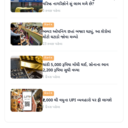
વરિષ્ઠ નાગરિકોને શું લાભ મળે છે?
5 કલાક પહેલા
બિઝનેસ
બમ્પર ઓપનિંગ છતાં બજાર ઘટ્યું, આ શેરોમાં
મોટો ઘટાડો જોવા મળ્યો
23 કલાક પહેલા
બિઝનેસ
ચાંદી 5,000 રૂપિયા મોંઘી થઈ, સોનાના ભાવ
2,200 રૂપિયા સુધી વધ્યા
1 દિવસ પહેલા
બિઝનેસ
₹2,000 થી વધુના UPI વ્યવહારો પર ફી લાગશે
1 દિવસ પહેલા