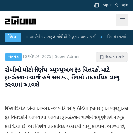
E-Paper
|
Login
 લીકના આરોપો પર રાહુલ ગાંધીએ કેન્દ્ર પર પ્રહાર કર્યા
બ્રેકિંગ
●
હિંમતનગરમાં રહસ્યમય વાય
10 ઑગસ્ટ, 2025
|
Super Admin
Bookmark
બિઝનેસ
સેબીનો મોટો નિર્ણય: મ્યુચ્યુઅલ ફંડ વિતરકો માટે
ટ્રાન્ઝેક્શન ચાર્જ હવે સમાપ્ત, નિયમો તાત્કાલિક લાગુ
કરવામાં આવશે
સિક્યોરિટીઝ એન્ડ એક્સચેન્જ બોર્ડ ઓફ ઈન્ડિયા (SEBI) એ મ્યુચ્યુઅલ
ફંડ વિતરકોને આપવામાં આવતા ટ્રાન્ઝેક્શન ચાર્જને સંપૂર્ણપણે નાબૂદ
કરી દીધા છે. આ નિર્ણય તાત્કાલિક અસરથી લાગુ કરવામાં આવ્યો છે,