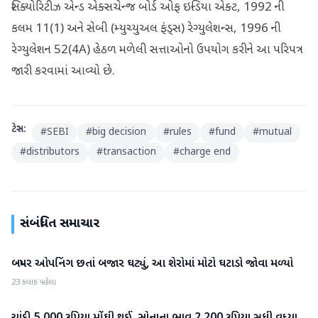
સિક્યોરિટીઝ એન્ડ એક્સચેન્જ બોર્ડ ઓફ ઇન્ડિયા એક્ટ, 1992 ની
કલમ 11(1) અને સેબી (મ્યુચ્યુઅલ ફંડ્સ) રેગ્યુલેશન્સ, 1996 ની
રેગ્યુલેશન 52(4A) હેઠળ મળેલી સત્તાઓનો ઉપયોગ કરીને આ પરિપત્ર
જારી કરવામાં આવ્યો છે.
ટેગ્સ:
#
SEBI
#
big decision
#
rules
#
fund
#
mutual
#
distributors
#
transaction
#
charge end
સંબંધિત સમાચાર
બમ્પર ઓપનિંગ છતાં બજાર ઘટ્યું, આ શેરોમાં મોટો ઘટાડો જોવા મળ્યો
બિઝનેસ
23 કલાક પહેલા
બિઝનેસ