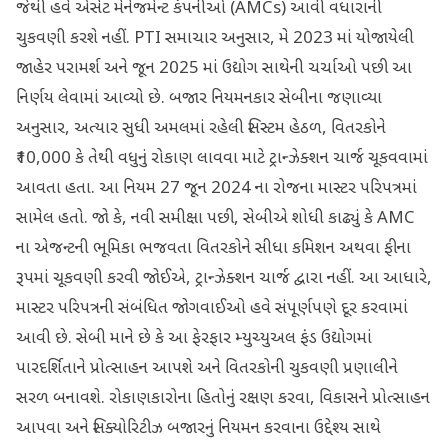
જેથી હવે એસેટ મેનેજમેન્ટ કંપનીઓ (AMCs) આવી વધારાની
ચુકવણી કરશે નહીં. PTI સમાચાર અનુસાર, મે 2023 માં યોજાયેલી
જાહેર પરામર્શ અને જૂન 2025 માં ઉદ્યોગ સાથેની ચર્ચાઓ પછી આ
નિર્ણય લેવામાં આવ્યો છે. બજાર નિયમનકાર સેબીના જણાવ્યા
અનુસાર, અત્યાર સુધી અમલમાં રહેલી સિસ્ટમ હેઠળ, વિતરકોને
₹10,000 કે તેથી વધુનું રોકાણ લાવવા માટે ટ્રાન્ઝેક્શન ચાર્જ ચૂકવવામાં
આવતા હતા. આ નિયમ 27 જૂન 2024 ના રોજના માસ્ટર પરિપત્રમાં
સામેલ હતો. જો કે, નવી સમીક્ષા પછી, સેબીએ શોધી કાઢ્યું કે AMC
ના એજન્ટની ભૂમિકા ભજવતા વિતરકોને સીધા કમિશન અથવા ફીના
રૂપમાં ચૂકવણી કરવી જોઈએ, ટ્રાન્ઝેક્શન ચાર્જ દ્વારા નહીં. આ આધારે,
માસ્ટર પરિપત્રની સંબંધિત જોગવાઈઓ હવે સંપૂર્ણપણે દૂર કરવામાં
આવી છે. સેબી માને છે કે આ ફેરફાર મ્યુચ્યુઅલ ફંડ ઉદ્યોગમાં
પારદર્શિતાને પ્રોત્સાહન આપશે અને વિતરકોની ચુકવણી પ્રણાલીને
સરળ બનાવશે. રોકાણકારોના હિતોનું રક્ષણ કરવા, વિકાસને પ્રોત્સાહન
આપવા અને સિક્યોરિટીઝ બજારનું નિયમન કરવાના ઉદ્દેશ્ય સાથે