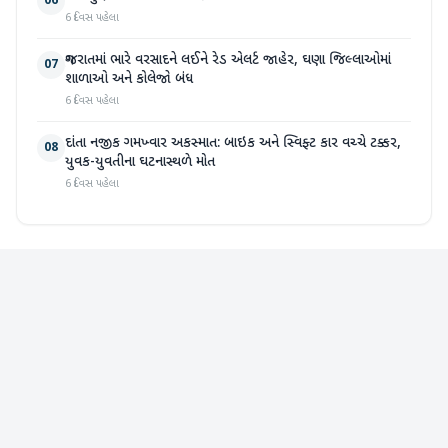
06
6 દિવસ પહેલા
ગુજરાતમાં ભારે વરસાદને લઈને રેડ એલર્ટ જાહેર, ઘણા જિલ્લાઓમાં
07
શાળાઓ અને કોલેજો બંધ
6 દિવસ પહેલા
દાંતા નજીક ગમખ્વાર અકસ્માત: બાઇક અને સ્વિફ્ટ કાર વચ્ચે ટક્કર,
08
યુવક-યુવતીના ઘટનાસ્થળે મોત
6 દિવસ પહેલા