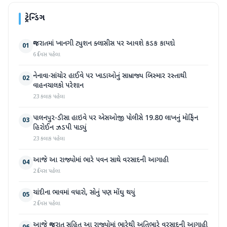
ટ્રેન્ડિંગ
ગુજરાતમાં ખાનગી ટ્યુશન ક્લાસીસ પર આવશે કડક કાયદો
01
6 દિવસ પહેલા
નેનાવા-સાંચોર હાઈવે પર ખાડાઓનું સામ્રાજ્ય બિસ્માર રસ્તાથી
02
વાહનચાલકો પરેશાન
23 કલાક પહેલા
પાલનપુર-ડીસા હાઇવે પર એસઓજી પોલીસે 19.80 લાખનું મોર્ફિન
03
હિરોઈન ઝડપી પાડ્યું
23 કલાક પહેલા
આજે આ રાજ્યોમાં ભારે પવન સાથે વરસાદની આગાહી
04
2 દિવસ પહેલા
ચાંદીના ભાવમાં વધારો, સોનું પણ મોંઘુ થયું
05
2 દિવસ પહેલા
આજે ગુજરાત સહિત આ રાજ્યોમાં ભારેથી અતિભારે વરસાદની આગાહી