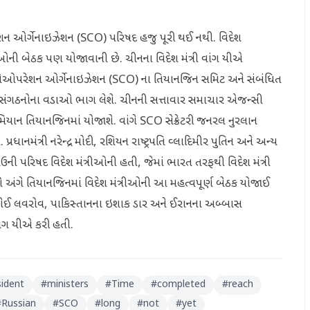
શન ઓર્ગેનાઇઝેશન (SCO) પરિષદ હજુ પૂરી થઈ નથી. વિદેશ
ની બેઠક પણ યોજાવાની છે. ચીનના વિદેશ મંત્રી વાંગ યીએ
ઈ કોઓપરેશન ઓર્ગેનાઇઝેશન (SCO) ના તિયાનજિન સમિટ અને સંબંધિત
્રીય સંગઠનોના વડાઓ ભાગ લેશે. ચીનની સત્તાવાર સમાચાર એજન્સી
ાન તિયાનજિનમાં યોજાશે. વાંગે SCO સેક્રેટરી જનરલ નુરલાન
ધાનમંત્રી નરેન્દ્ર મોદી, રશિયન રાષ્ટ્રપતિ વ્લાદિમીર પુતિન અને અન્ય
ની પરિષદ વિદેશ મંત્રીઓની હતી, જેમાં ભારત તરફથી વિદેશ મંત્રી
ંગે તિયાનજિનમાં વિદેશ મંત્રીઓની આ મહત્વપૂર્ણ બેઠક યોજાઈ
રગેઈ લવરોવ, પાકિસ્તાનના ઇશાક ડાર અને ઈરાનના અબ્બાસ
ંગ યીએ કરી હતી.
sident
#
ministers
#
Time
#
completed
#
reach
#
Russian
#
SCO
#
long
#
not
#
yet