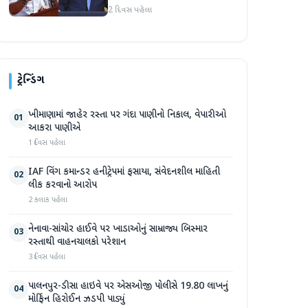
અમારા માટે સારા સમાચાર છે'
2 દિવસ પહેલા
ટ્રેન્ડિંગ
ખીમાણામાં જાહેર રસ્તા પર ગંદા પાણીનો નિકાલ, વેપારીઓ
01
આકરા પાણીએ
1 દિવસ પહેલા
IAF વિંગ કમાન્ડર હનીટ્રેપમાં ફસાયા, સંવેદનશીલ માહિતી
02
લીક કરવાનો આરોપ
2 કલાક પહેલા
નેનાવા-સાંચોર હાઈવે પર ખાડાઓનું સામ્રાજ્ય બિસ્માર
03
રસ્તાથી વાહનચાલકો પરેશાન
3 દિવસ પહેલા
પાલનપુર-ડીસા હાઇવે પર એસઓજી પોલીસે 19.80 લાખનું
04
મોર્ફિન હિરોઈન ઝડપી પાડ્યું