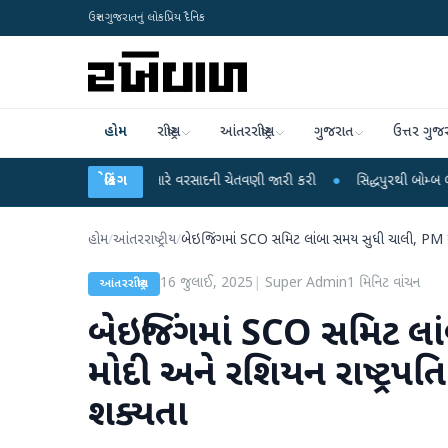
ઉત્તર ગુજરાતનું લોકપ્રિય દૈનિક
હોમ
રાષ્ટ્રીય
આંતરરાષ્ટ્રીય
ગુજરાત
ઉત્તર ગુજ
 રાજ્યો માટે ભારે વરસાદની ચેતવણી જારી કરી
બ્રેકિંગ
●
સિદ્ધપુરથી બોમ્બ બનાવવાની સામગ્
હોમ
/
આંતરરાષ્ટ્રીય
/
બેઇજિંગમાં SCO સમિટ લાંબા સમય સુધી ચાલી, PM મોદ
16 જુલાઈ, 2025
|
Super Admin
1
મિનિટ વાંચન
આંતરરાષ્ટ્રીય
બેઇજિંગમાં SCO સમિટ લ
મોદી અને રશિયન રાષ્ટ્રપત
શક્યતા