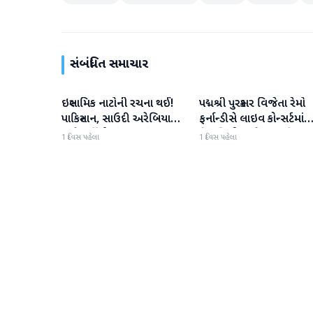
સંબંધિત સમાચાર
ઇસ્લામિક નાટોની રચના થઈ!
પદ્મશ્રી પુરસ્કાર વિજેતા રેમો
આંતરરાષ્ટ્રીય
આંતરરાષ્ટ્રીય
પાકિસ્તાન, સાઉદી અરેબિયા
ફર્નાન્ડીસે લાઇવ કોન્સર્ટમાંથ
અને તુર્કીએ સંયુક્ત સંરક્ષણ
નિવૃત્તિની જાહેરાત કરી
1 દિવસ પહેલા
1 દિવસ પહેલા
કરાર પર હસ્તાક્ષર