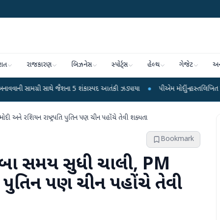
રાત
રાજકારણ
બિઝનેસ
સ્પોર્ટ્સ
હેલ્થ
ગેજેટ
અન
રી સાથે જૈશના 5 શંકાસ્પદ આતંકી ઝડપાયા
●
પીએમ મોદીનું હસ્તલિખિત પોસ્ટકાર્ડ વિક્રમ
ી અને રશિયન રાષ્ટ્રપતિ પુતિન પણ ચીન પહોંચે તેવી શક્યતા
Bookmark
ાંબા સમય સુધી ચાલી, PM
િ પુતિન પણ ચીન પહોંચે તેવી