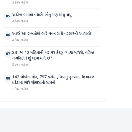
3 દિવસ પહેલા
ચાંદીના ભાવમાં વધારો, સોનું પણ મોંઘુ થયું
05
4 દિવસ પહેલા
આજે આ રાજ્યોમાં ભારે પવન સાથે વરસાદની આગાહી
06
4 દિવસ પહેલા
SBI માં 12 મહિનાની FD પર કેટલું વ્યાજ મળશે, વરિષ્ઠ
07
નાગરિકોને શું લાભ મળે છે?
2 દિવસ પહેલા
142 લોકોના મોત, 797 કરોડ રૂપિયાનું નુકસાન, હિમાચલ
08
પ્રદેશમાં ભારે ચોમાસાનો સામનો
1 દિવસ પહેલા