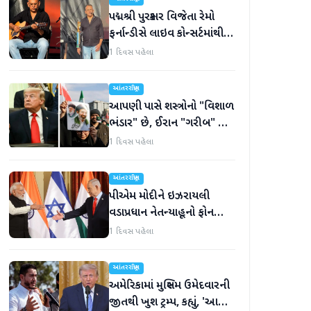
પદ્મશ્રી પુરસ્કાર વિજેતા રેમો
ફર્નાન્ડીસે લાઇવ કોન્સર્ટમાંથી
નિવૃત્તિની જાહેરાત કરી
1 દિવસ પહેલા
આંતરરાષ્ટ્રીય
આપણી પાસે શસ્ત્રોનો "વિશાળ
ભંડાર" છે, ઈરાન "ગરીબ" છે,
ટ્રમ્પનું નિવેદન
1 દિવસ પહેલા
આંતરરાષ્ટ્રીય
પીએમ મોદીને ઇઝરાયલી
વડાપ્રધાન નેતન્યાહૂનો ફોન
આવ્યો
1 દિવસ પહેલા
આંતરરાષ્ટ્રીય
અમેરિકામાં મુસ્લિમ ઉમેદવારની
જીતથી ખુશ ટ્રમ્પ, કહ્યું, 'આ