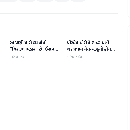
આપણી પાસે શસ્ત્રોનો
પીએમ મોદીને ઇઝરાયલી
આંતરરાષ્ટ્રીય
આંતરરાષ્ટ્રીય
ી
"વિશાળ ભંડાર" છે, ઈરાન
વડાપ્રધાન નેતન્યાહૂનો ફોન
"ગરીબ" છે, ટ્રમ્પનું નિવેદન
આવ્યો
1 દિવસ પહેલા
1 દિવસ પહેલા