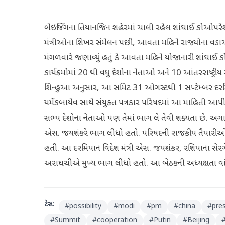
બેઇજિંગના તિયાનજિન શહેરમાં ચાલી રહેલ શાંઘાઈ કોઓપરે
મંત્રીઓના શિખર સંમેલન પછી, આવતા મહિને રાજ્યોના વડાઓ
મંગળવારે જણાવ્યું હતું કે આવતા મહિને યોજાનારી શાંઘા
કાર્યક્રમોમાં 20 થી વધુ દેશોના નેતાઓ અને 10 આંતરરાષ્ટ
શિન્હુઆ અનુસાર, આ સમિટ 31 ઓગસ્ટથી 1 સપ્ટેમ્બર દરમિય
યર્મેકબાયેવ સાથે સંયુક્ત પત્રકાર પરિષદમાં આ માહિતી આપી. પ્ર
સભ્ય દેશોના નેતાઓ પણ તેમાં ભાગ લે તેવી શક્યતા છે. અગાઉ
એસ. જયશંકરે ભાગ લીધો હતો. પરિષદની રાજકીય તૈયારીઓ અ
હતી. આ દરમિયાન વિદેશ મંત્રી એસ. જયશંકર, રશિયાના સે
અરાઘચીએ મુખ્ય ભાગ લીધો હતો. આ બેઠકની અધ્યક્ષતા વા
ટેગ્સ:
#
possibility
#
modi
#
pm
#
china
#
pre
#
Summit
#
cooperation
#
Putin
#
Beijing