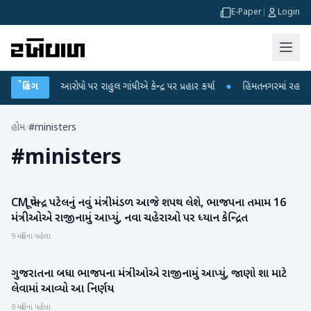
E-Paper
|
Login
્ષા લીકના આરોપો પર રાહુલ ગાંધીએ કેન્દ્ર પર પ્રહાર કર્યા
બ્રેકિંગ
●
હિંમતનગરમાં રહસ્યમય 
હોમ
/
#ministers
#
ministers
CM ભૂપેન્દ્ર પટેલનું નવું મંત્રીમંડળ આજે શપથ લેશે, ભાજપના તમામ 16
ગુજરાત
મંત્રીઓએ રાજીનામું આપ્યું, નવા ચહેરાઓ પર ધ્યાન કેન્દ્રિત
9 મહિના પહેલા
ગુજરાતના બધા ભાજપના મંત્રીઓએ રાજીનામું આપ્યું, જાણો શા માટે
ગુજરાત
લેવામાં આવ્યો આ નિર્ણય
9 મહિના પહેલા