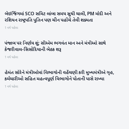
બેઇજિંગમાં SCO સમિટ લાંબા સમય સુધી ચાલી, PM મોદી અને
આંતરરાષ્ટ્રીય
રશિયન રાષ્ટ્રપતિ પુતિન પણ ચીન પહોંચે તેવી શક્યતા
1 વર્ષ પહેલા
પંજાબ પર નિર્ણય શું; સીએમ ભગવંત માન અને મંત્રીઓ સાથે
રાજકારણ
કેજરીવાલ-સિસોદિયાની બેઠક શરૂ
1 વર્ષ પહેલા
હેમંત સોરેને મંત્રીઓમાં વિભાગોની વહેંચણી કરી મુખ્યમંત્રીએ ગૃહ,
રાજકારણ
કર્મચારીઓ સહિત મહત્વપૂર્ણ વિભાગોને પોતાની પાસે રાખ્યા
1 વર્ષ પહેલા