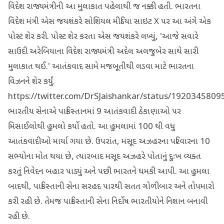
વિદેશ રાજ્યમંત્રીની આ મુલાકાત પહેલાથી જ નક્કી હતી. ભારતના
વિદેશ મંત્રી એસ જયશંકરે સોશિયલ મીડિયા સાઇટ X પર આ અંગે એક
પોસ્ટ શેર કરી. પોસ્ટ શેર કરતા એસ જયશંકરે લખ્યું, 'આજે સવારે
સાઉદી અરેબિયાના વિદેશ રાજ્યમંત્રી અદેલ અલજુબેર સાથે સારી
મુલાકાત થઈ.' આતંકવાદ સામે મજબૂતીથી લડવા માટે ભારતના
વિઝનને શેર કર્યું.
https://twitter.com/DrSJaishankar/status/192034580
ભારતીય સેનાએ પાકિસ્તાનમાં 9 આતંકવાદી ઠેકાણાઓ પર
મિસાઈલોથી હુમલો કર્યો હતો. આ હુમલામાં 100 થી વધુ
આતંકવાદીઓ માર્યા ગયા છે. ઉપરાંત, મસૂદ અઝહરના પરિવારના 10
સભ્યોના મોત થયા છે, ત્યારબાદ મસૂદ અઝહરે પોતાનું દુઃખ વ્યક્ત
કરતું નિવેદન બહાર પાડ્યું અને પછી ભારતને ધમકી આપી. આ હુમલા
બાદથી, પાકિસ્તાની સેના સરહદ પારથી સતત ગોળીબાર અને તોપમારો
કરી રહી છે. તેમજ પાકિસ્તાની સેના નિર્દોષ ભારતીયોને નિશાન બનાવી
રહી છે.