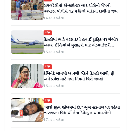
રાયબરેલીમાં એન્કાઉન્ટર બાદ ચોરોની ગેંગની
ધરપકડ, પોલીસે 12.4 કિલો ચાંદીના દાગીના જપ્ત
કર્યા
14 કલાક પહેલા
રાષ્ટ્રીય
દિલ્હીમાં ભારે વરસાદથી હવાઈ ટ્રાફિક પર ગંભીર
અસર; ઈન્ડિગોએ મુસાફરો માટે એડવાઈઝરી
જાહેર કરી
16 કલાક પહેલા
રાષ્ટ્રીય
કેબિનેટે ખાનગી ખાનગી બેંકને દિલ્હી આપી, ફી
અને પ્રવેશ માટે નવા નિયમો વિશે જાણો
16 કલાક પહેલા
રાષ્ટ્રીય
"મારો જીવ જોખમમાં છે," ભૂખ હડતાળ પર રહેલા
ઝારખંડના વિદ્યાર્થી નેતા દેવેન્દ્ર નાથ મહતોની
તબિયત ખરાબ
17 કલાક પહેલા