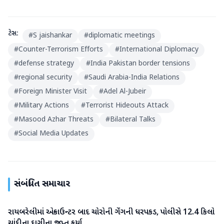
ટેગ્સ:
#
S jaishankar
#
diplomatic meetings
#
Counter-Terrorism Efforts
#
International Diplomacy
#
defense strategy
#
India Pakistan border tensions
#
regional security
#
Saudi Arabia-India Relations
#
Foreign Minister Visit
#
Adel Al-Jubeir
#
Military Actions
#
Terrorist Hideouts Attack
#
Masood Azhar Threats
#
Bilateral Talks
#
Social Media Updates
સંબંધિત સમાચાર
રાયબરેલીમાં એન્કાઉન્ટર બાદ ચોરોની ગેંગની ધરપકડ, પોલીસે 12.4 કિલો
રાષ્ટ્રીય
ચાંદીના દાગીના જપ્ત કર્યા