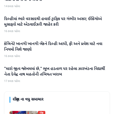
14 કલાક પહેલા
દિલ્હીમાં ભારે વરસાદથી હવાઈ ટ્રાફિક પર ગંભીર અસર; ઈન્ડિગોએ
રાષ્ટ્રીય
મુસાફરો માટે એડવાઈઝરી જાહેર કરી
16 કલાક પહેલા
કેબિનેટે ખાનગી ખાનગી બેંકને દિલ્હી આપી, ફી અને પ્રવેશ માટે નવા
રાષ્ટ્રીય
નિયમો વિશે જાણો
16 કલાક પહેલા
"મારો જીવ જોખમમાં છે," ભૂખ હડતાળ પર રહેલા ઝારખંડના વિદ્યાર્થી
રાષ્ટ્રીય
નેતા દેવેન્દ્ર નાથ મહતોની તબિયત ખરાબ
17 કલાક પહેલા
રાષ્ટ્રીય
ના વધુ સમાચાર
રાષ્ટ્રીય