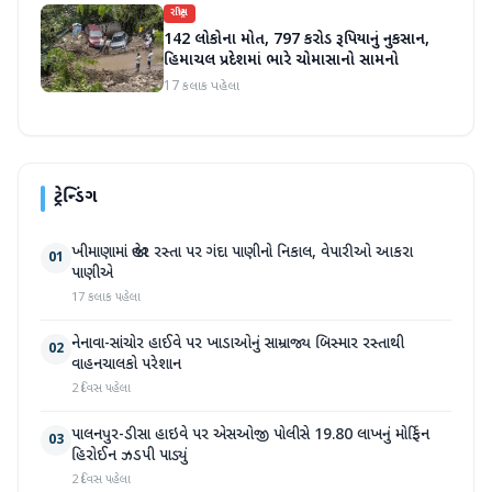
રાષ્ટ્રીય
142 લોકોના મોત, 797 કરોડ રૂપિયાનું નુકસાન,
હિમાચલ પ્રદેશમાં ભારે ચોમાસાનો સામનો
17 કલાક પહેલા
ટ્રેન્ડિંગ
ખીમાણામાં જાહેર રસ્તા પર ગંદા પાણીનો નિકાલ, વેપારીઓ આકરા
01
પાણીએ
17 કલાક પહેલા
નેનાવા-સાંચોર હાઈવે પર ખાડાઓનું સામ્રાજ્ય બિસ્માર રસ્તાથી
02
વાહનચાલકો પરેશાન
2 દિવસ પહેલા
પાલનપુર-ડીસા હાઇવે પર એસઓજી પોલીસે 19.80 લાખનું મોર્ફિન
03
હિરોઈન ઝડપી પાડ્યું
2 દિવસ પહેલા