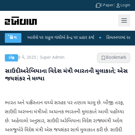
E-Paper
|
Login
કના આરોપો પર રાહુલ ગાંધીએ કેન્દ્ર પર પ્રહાર કર્યા
બ્રેકિંગ
●
હિંમતનગરમાં રહસ્યમય વાયરસ
8 મે, 2025
|
Super Admin
Bookmark
રાષ્ટ્રીય
સાઉદી અરેબિયાના વિદેશ મંત્રી ભારતની મુલાકાતે; એસ
જયશંકર ને મળ્યા
ભારત અને પાકિસ્તાન વચ્ચે સરહદ પર તણાવ ચાલુ છે. બીજી તરફ,
સાઉદી અરબના મંત્રીઓ અચાનક ભારતની મુલાકાતે આવી પહોંચ્યા
છે. અહેવાલો અનુસાર, સાઉદી અરેબિયાના વિદેશ રાજ્યમંત્રી અદેલ
અલજુબેરે વિદેશ મંત્રી એસ જયશંકર સાથે મુલાકાત કરી છે. સાઉદી