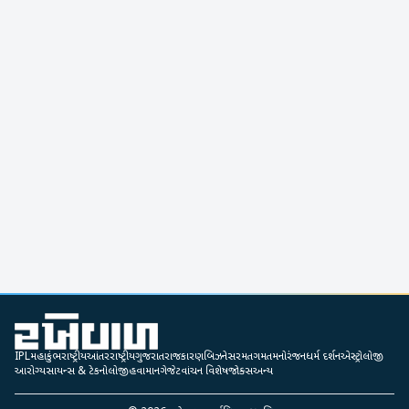
IPL
મહાકુંભ
રાષ્ટ્રીય
આંતરરાષ્ટ્રીય
ગુજરાત
રાજકારણ
બિઝનેસ
રમતગમત
મનોરંજન
ધર્મ દર્શન
એસ્ટ્રોલોજી
આરોગ્ય
સાયન્સ & ટેકનોલોજી
હવામાન
ગેજેટ
વાંચન વિશેષ
જોક્સ
અન્ય