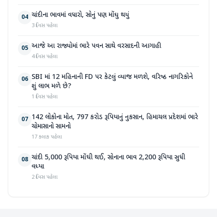
ચાંદીના ભાવમાં વધારો, સોનું પણ મોંઘુ થયું
04
3 દિવસ પહેલા
આજે આ રાજ્યોમાં ભારે પવન સાથે વરસાદની આગાહી
05
4 દિવસ પહેલા
SBI માં 12 મહિનાની FD પર કેટલું વ્યાજ મળશે, વરિષ્ઠ નાગરિકોને
06
શું લાભ મળે છે?
1 દિવસ પહેલા
142 લોકોના મોત, 797 કરોડ રૂપિયાનું નુકસાન, હિમાચલ પ્રદેશમાં ભારે
07
ચોમાસાનો સામનો
17 કલાક પહેલા
ચાંદી 5,000 રૂપિયા મોંઘી થઈ, સોનાના ભાવ 2,200 રૂપિયા સુધી
08
વધ્યા
2 દિવસ પહેલા