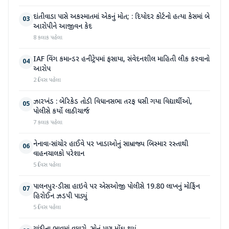
દાંતીવાડા પાસે અકસ્માતમાં એકનું મોત; : દિયોદર કોર્ટનો હત્યા કેસમાં બે
03
આરોપીને આજીવન કેદ
8 કલાક પહેલા
IAF વિંગ કમાન્ડર હનીટ્રેપમાં ફસાયા, સંવેદનશીલ માહિતી લીક કરવાનો
04
આરોપ
2 દિવસ પહેલા
ઝારખંડ : બેરિકેડ તોડી વિધાનસભા તરફ ધસી ગયા વિદ્યાર્થીઓ,
05
પોલીસે કર્યો લાઠીચાર્જ
7 કલાક પહેલા
નેનાવા-સાંચોર હાઈવે પર ખાડાઓનું સામ્રાજ્ય બિસ્માર રસ્તાથી
06
વાહનચાલકો પરેશાન
5 દિવસ પહેલા
પાલનપુર-ડીસા હાઇવે પર એસઓજી પોલીસે 19.80 લાખનું મોર્ફિન
07
હિરોઈન ઝડપી પાડ્યું
5 દિવસ પહેલા