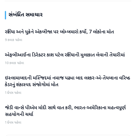
સંબંધિત સમાચાર
રશિયા અને યુક્રેને એકબીજા પર બોમ્બમારો કર્યો, 7 લોકોના મોત
આંતરરાષ્ટ્રીય
9 કલાક પહેલા
એફબીઆઈના ડિરેક્ટર કાશ પટેલ રશિયાની મુલાકાત લેવાની તૈયારીમાં
આંતરરાષ્ટ્રીય
10 કલાક પહેલા
ઇસ્લામાબાદની મસ્જિદમાં નમાજ પઢ્યા બાદ લશ્કર-એ-તૈયબાના વરિષ્ઠ
આંતરરાષ્ટ્રીય
કેડરનું શંકાસ્પદ સંજોગોમાં મોત
1 દિવસ પહેલા
જેડી વાન્સે પીએમ મોદી સાથે વાત કરી, ભારત-અમેરિકાના મહત્વપૂર્ણ
આંતરરાષ્ટ્રીય
સહયોગની ચર્ચા
1 દિવસ પહેલા