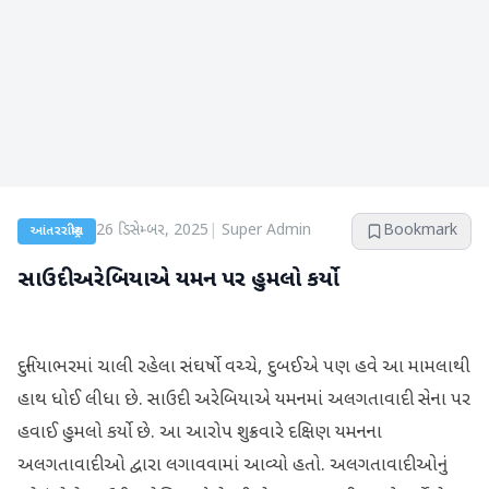
26 ડિસેમ્બર, 2025
|
Super Admin
Bookmark
આંતરરાષ્ટ્રીય
સાઉદી અરેબિયાએ યમન પર હુમલો કર્યો
દુનિયાભરમાં ચાલી રહેલા સંઘર્ષો વચ્ચે, દુબઈએ પણ હવે આ મામલાથી
હાથ ધોઈ લીધા છે. સાઉદી અરેબિયાએ યમનમાં અલગતાવાદી સેના પર
હવાઈ હુમલો કર્યો છે. આ આરોપ શુક્રવારે દક્ષિણ યમનના
અલગતાવાદીઓ દ્વારા લગાવવામાં આવ્યો હતો. અલગતાવાદીઓનું