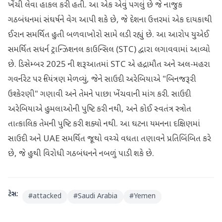
ખેંચી લેવા હાકલ કરી હતી. આ એક એવું પગલું છે જે નાજુક
ગઠબંધનમાં સંઘર્ષને વેગ આપી શકે છે, જે દેશના ઉત્તરમાં એક દાયકાથી
ઈરાન સમર્થિત હુતી બળવાખોરો સામે લડી રહ્યું છે. આ આરોપ યુએઈ
સમર્થિત સધર્ન ટ્રાન્ઝિશનલ કાઉન્સિલ (STC) દ્વારા લગાવવામાં આવ્યો
છે. ડિસેમ્બર 2025 ની શરૂઆતમાં STC એ હદ્રામૌત અને અલ-મહરા
ગવર્નરેટ પર નિયંત્રણ મેળવ્યું, જેને સાઉદી અરેબિયાએ "બિનજરૂરી
ઉશ્કેરણી" ગણાવી અને તેમને પાછા ખેંચવાની માંગ કરી. સાઉદી
અરેબિયાએ હુમલાઓની પુષ્ટિ કરી નથી, અને કોઈ સ્વતંત્ર સ્ત્રોત
તાત્કાલિક તેમની પુષ્ટિ કરી શક્યો નથી. આ ઘટના યમનના દક્ષિણમાં
સાઉદી અને UAE સમર્થિત જૂથો વચ્ચે વધતા તણાવને પ્રતિબિંબિત કરે
છે, જે હુથી વિરોધી ગઠબંધનને નબળું પાડી શકે છે.
ટેગ્સ:
#
attacked
#
Saudi Arabia
#
Yemen