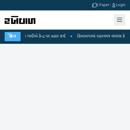
E-Paper
|
Login
 ગાંધીએ કેન્દ્ર પર પ્રહાર કર્યા
બ્રેકિંગ
●
હિંમતનગરમાં રહસ્યમય વાયરસ કે ચાંદીપુરા? 6 