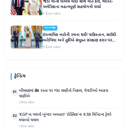
જેડી વાન્સે પીએમ મોદી સાથે વાત કરી, ભારત-
અમેરિકાના મહત્વપૂર્ણ સહયોગની ચર્ચા
1 દિવસ પહેલા
આંતરરાષ્ટ્રીય
ઇસ્લામિક નાટોની રચના થઈ! પાકિસ્તાન, સાઉદી
અરેબિયા અને તુર્કીએ સંયુક્ત સંરક્ષણ કરાર પર
હસ્તાક્ષર
3 દિવસ પહેલા
ટ્રેન્ડિંગ
ખીમાણામાં જાહેર રસ્તા પર ગંદા પાણીનો નિકાલ, વેપારીઓ આકરા
01
પાણીએ
3 દિવસ પહેલા
‘KGF’ના યશનો ખૂંખાર અવતાર! ‘ટોક્સિક’ના 4:38 મિનિટના ટ્રેલરે
02
મચાવ્યો ધમાલ
1 દિવસ પહેલા