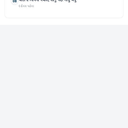
ચાંદીના ભાવમાં વધારો, સોનું પણ મોંઘુ થયું
08
6 દિવસ પહેલા