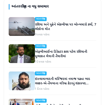
આંતરરાષ્ટ્રીય
ના વધુ સમાચાર
આંતરરાષ્ટ્રીય
રશિયા અને યુક્રેને એકબીજા પર બોમ્બમારો કર્યો, 7
લોકોના મોત
9 કલાક પહેલા
આંતરરાષ્ટ્રીય
એફબીઆઈના ડિરેક્ટર કાશ પટેલ રશિયાની
મુલાકાત લેવાની તૈયારીમાં
10 કલાક પહેલા
આંતરરાષ્ટ્રીય
ઇસ્લામાબાદની મસ્જિદમાં નમાજ પઢ્યા બાદ
લશ્કર-એ-તૈયબાના વરિષ્ઠ કેડરનું શંકાસ્પદ
સંજોગોમાં મોત
1 દિવસ પહેલા
આંતરરાષ્ટ્રીય