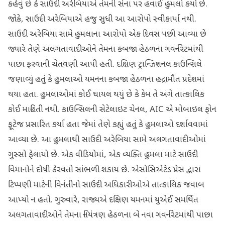
કહેવું છે કે સાઉદી અરેબિયાએ તેમની સેના પર હવાઈ હુમલો કર્યો છે.
જોકે, સાઉદી અરેબિયાએ હજુ સુધી આ આરોપો સ્વીકાર્યા નથી.
સાઉદી અરેબિયા સામે હુમલાના આરોપો એક દિવસ પછી આવ્યા છે
જ્યારે તેણે અલગતાવાદીઓને તેમના કબજા હેઠળના ગવર્નરેટમાંથી
પાછા ફરવાની ચેતવણી આપી હતી. દક્ષિણ ટ્રાન્ઝિશનલ કાઉન્સિલે
જણાવ્યું હતું કે હુમલાઓ યમનના કબજા હેઠળના હદ્રામૌત પ્રદેશમાં
થયા હતા. હુમલાઓમાં કોઈ ઘાયલ થયું છે કે કેમ તે અંગે તાત્કાલિક
કોઈ માહિતી નથી. કાઉન્સિલની સેટેલાઇટ ચેનલ, AIC એ મોબાઇલ ફોન
ફૂટેજ પ્રસારિત કર્યા હતા જેમાં તેણે કહ્યું હતું કે હુમલાઓ દર્શાવવામાં
આવ્યા છે. આ હુમલાથી સાઉદી અરેબિયા સામે અલગતાવાદીઓમાં
ગુસ્સો ફેલાયો છે. એક વીડિયોમાં, એક વ્યક્તિ હુમલા માટે સાઉદી
વિમાનોને દોષી ઠેરવતો સાંભળી શકાય છે. એસોસિએટેડ પ્રેસ દ્વારા
ટિપ્પણી માટેની વિનંતીનો સાઉદી અધિકારીઓએ તાત્કાલિક જવાબ
આપ્યો ન હતો. ગુરુવારે, રાજ્યએ દક્ષિણ યમનમાં યુએઈ સમર્થિત
અલગતાવાદીઓને તેમના નિયંત્રણ હેઠળના બે નવા ગવર્નરેટમાંથી પાછા