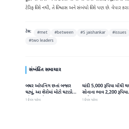
ટેરિફ વિશે નથી, તે વિશ્વાસ અને સંબંધો વિશે પણ છે. વેપાર કર
ટેગ્સ:
#
met
#
between
#
S jaishankar
#
issues
#
two leaders
સંબંધિત સમાચાર
બમ્પર ઓપનિંગ છતાં બજાર
ચાંદી 5,000 રૂપિયા મોંઘી થ
બિઝનેસ
બિઝનેસ
ઘટ્યું, આ શેરોમાં મોટો ઘટાડો
સોનાના ભાવ 2,200 રૂપિયા
જોવા મળ્યો
સુધી વધ્યા
1 દિવસ પહેલા
1 દિવસ પહેલા