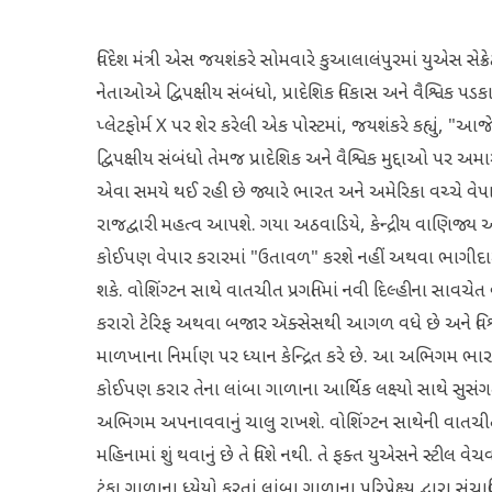
વિદેશ મંત્રી એસ જયશંકરે સોમવારે કુઆલાલંપુરમાં યુએસ સેક્રે
નેતાઓએ દ્વિપક્ષીય સંબંધો, પ્રાદેશિક વિકાસ અને વૈશ્વિક પ
પ્લેટફોર્મ X પર શેર કરેલી એક પોસ્ટમાં, જયશંકરે કહ્યું, "
દ્વિપક્ષીય સંબંધો તેમજ પ્રાદેશિક અને વૈશ્વિક મુદ્દાઓ પર અમ
એવા સમયે થઈ રહી છે જ્યારે ભારત અને અમેરિકા વચ્ચે વેપાર 
રાજદ્વારી મહત્વ આપશે. ગયા અઠવાડિયે, કેન્દ્રીય વાણિજ્ય અને
કોઈપણ વેપાર કરારમાં "ઉતાવળ" કરશે નહીં અથવા ભાગીદાર દેશ
શકે. વોશિંગ્ટન સાથે વાતચીત પ્રગતિમાં નવી દિલ્હીના સાવચેત 
કરારો ટેરિફ અથવા બજાર ઍક્સેસથી આગળ વધે છે અને વિશ્વા
માળખાના નિર્માણ પર ધ્યાન કેન્દ્રિત કરે છે. આ અભિગમ ભારતન
કોઈપણ કરાર તેના લાંબા ગાળાના આર્થિક લક્ષ્યો સાથે સુસંગત
અભિગમ અપનાવવાનું ચાલુ રાખશે. વોશિંગ્ટન સાથેની વાતચીતનો 
મહિનામાં શું થવાનું છે તે વિશે નથી. તે ફક્ત યુએસને સ્ટીલ વે
ટૂંકા ગાળાના ધ્યેયો કરતાં લાંબા ગાળાના પરિપ્રેક્ષ્ય દ્વારા સંચ