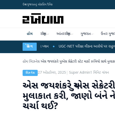
ઉત્તર ગુજરાતનું લોકપ્રિય દૈનિક
હોમ
રાષ્ટ્રીય
આંતરરાષ્ટ્રીય
ગુજરાત
ઉત્તર ગુજ
ચાર્જ અને ડેટા પ્લાન
બ્રેકિંગ
●
UGC-NET પરીક્ષા લીકના આરોપો પર રાહુલ ગાંધીએ કેન્દ્ર પર પ્
હોમ
/
બિઝનેસ
/
એસ જયશંકરે યુએસ સેક્રેટરી સ્ટેટ માર્કો રુબિયો સાથે મુલા
27 ઑક્ટોબર, 2025
|
Super Admin
1
મિનિટ વાંચન
બિઝનેસ
એસ જયશંકરે યુએસ સેક્રેટરી 
મુલાકાત કરી, જાણો બંને ન
ચર્ચા થઈ?