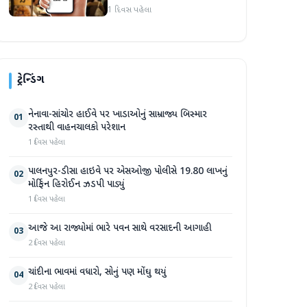
1 દિવસ પહેલા
ટ્રેન્ડિંગ
નેનાવા-સાંચોર હાઈવે પર ખાડાઓનું સામ્રાજ્ય બિસ્માર
01
રસ્તાથી વાહનચાલકો પરેશાન
1 દિવસ પહેલા
પાલનપુર-ડીસા હાઇવે પર એસઓજી પોલીસે 19.80 લાખનું
02
મોર્ફિન હિરોઈન ઝડપી પાડ્યું
1 દિવસ પહેલા
આજે આ રાજ્યોમાં ભારે પવન સાથે વરસાદની આગાહી
03
2 દિવસ પહેલા
ચાંદીના ભાવમાં વધારો, સોનું પણ મોંઘુ થયું
04
2 દિવસ પહેલા