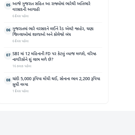
આજે ગુજરાત સહિત આ રાજ્યોમાં ભારેથી અતિભારે
05
વરસાદની આગાહી
6 દિવસ પહેલા
ગુજરાતમાં ભારે વરસાદને લઈને રેડ એલર્ટ જાહેર, ઘણા
06
જિલ્લાઓમાં શાળાઓ અને કોલેજો બંધ
6 દિવસ પહેલા
SBI માં 12 મહિનાની FD પર કેટલું વ્યાજ મળશે, વરિષ્ઠ
07
નાગરિકોને શું લાભ મળે છે?
16 કલાક પહેલા
ચાંદી 5,000 રૂપિયા મોંઘી થઈ, સોનાના ભાવ 2,200 રૂપિયા
08
સુધી વધ્યા
1 દિવસ પહેલા