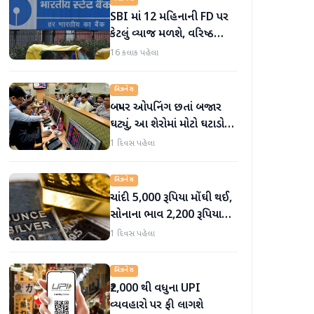
SBI માં 12 મહિનાની FD પર
કેટલું વ્યાજ મળશે, વરિષ્ઠ
નાગરિકોને શું લાભ મળે છે?
16 કલાક પહેલા
બિઝનેસ
બમ્પર ઓપનિંગ છતાં બજાર
ઘટ્યું, આ શેરોમાં મોટો ઘટાડો
જોવા મળ્યો
1 દિવસ પહેલા
બિઝનેસ
ચાંદી 5,000 રૂપિયા મોંઘી થઈ,
સોનાના ભાવ 2,200 રૂપિયા
સુધી વધ્યા
1 દિવસ પહેલા
બિઝનેસ
₹2,000 થી વધુના UPI
વ્યવહારો પર ફી લાગશે