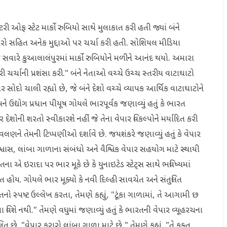
ટરી ઓફ સ્ટેટ માર્કો રુબિયો સાથે મુલાકાત કરી હતી જ્યાં બંને
ડકારો સહિત અનેક મુદ્દાઓ પર ચર્ચા કરી હતી. સોશિયલ મીડિયા
આજે સવારે કુઆલાલંપુરમાં માર્કો રુબિયોને મળીને આનંદ થયો. અમારા
ારી ચર્ચાની પ્રશંસા કરી." બંને નેતાઓ વચ્ચે ઉચ્ચ સ્તરીય વાટાઘાટો
સોદો ચાલી રહ્યો છે, જે બંને દેશો વચ્ચે વ્યાપક આર્થિક વાટાઘાટોને
 ઉદ્યોગ પ્રધાન પીયૂષ ગોયલે ભારપૂર્વક જણાવ્યું હતું કે ભારત
ોની શરતો સ્વીકારશે નહીં જે તેના વેપાર વિકલ્પોને મર્યાદિત કરી
વલણને તેમની ટિપ્પણીઓ દર્શાવે છે. જયશંકરે જણાવ્યું હતું કે વેપાર
સ, લાંબા ગાળાના સંબંધો અને વૈશ્વિક વેપાર સહયોગ માટે સ્થાયી
ા એ ઇરાદા પર ભાર મૂકે છે કે યુનાઇટેડ સ્ટેટ્સ સાથે ભવિષ્યમાં
 હોય. ગોયલે ભાર મૂક્યો કે નવી દિલ્હી સાવચેત અને સંતુલિત
સ્પષ્ટ ઉલ્લેખ કરતા, તેમણે કહ્યું, "ટૂંકા ગાળામાં, તે આગામી છ
ચવા વિશે નથી." તેમણે વધુમાં જણાવ્યું હતું કે ભારતની વેપાર વ્યૂહરચના
ાલિત છે. "વેપાર કરારો લાંબા ગાળા માટે છે," તેમણે કહ્યું. "તે ફક્ત