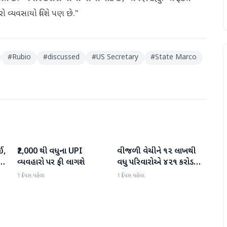
ારો વ્યવસાયો વિશે પણ છે."
#
Rubio
#
discussed
#
US Secretary
#
State Marco
ઈ,
₹2,000 થી વધુના UPI
વીજળી વેચીને ૧૨ લાખથી
બિઝનેસ
બિઝનેસ
વ્યવહારો પર ફી લાગશે
વધુ પરિવારોએ ૪૨૧ કરોડ
રૂપિયા કમાયા
1 દિવસ પહેલા
1 દિવસ પહેલા