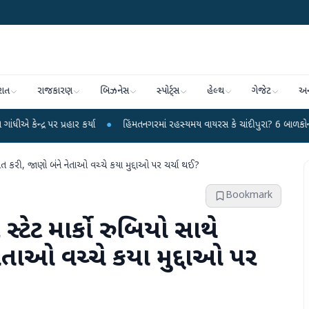
રાત
રાજકારણ
બિઝનેસ
સ્પોર્ટ્સ
હેલ્થ
ગેજેટ
અન
રહાર કર્યા
●
હિંમતનગરમાં રહસ્યમય વાયરસ કે ચાંદીપુરા? 6 બાળકોના મોતથી ફફડાટ
કાત કરી, જાણો બંને નેતાઓ વચ્ચે કયા મુદ્દાઓ પર ચર્ચા થઈ?
Bookmark
સ્ટેટ માર્કો રુબિયો સાથે
ેતાઓ વચ્ચે કયા મુદ્દાઓ પર