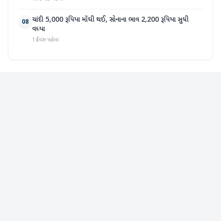
ચાંદી 5,000 રૂપિયા મોંઘી થઈ, સોનાના ભાવ 2,200 રૂપિયા સુધી
08
વધ્યા
1 દિવસ પહેલા