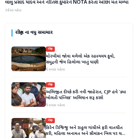
લાલુ પ્રસાદ યાદવ અને નીતિશ કુમારને NOTA કરતા ઓછા મત મળ્યા
રાષ્ટ્રીય
3 દિવસ પહેલા
રાષ્ટ્રીય
ના વધુ સમાચાર
રાષ્ટ્રીય
મોરબીમાં જોવા મળેલો એક રહસ્યમય કૂવો,
સમુદ્રની જેમ હિલોળા ખાતું પાણી
6 કલાક પહેલા
રાષ્ટ્રીય
અભિજીત દીપકે કરી નવી જાહેરાત, CJP હવે 'ક્યા
બોલતી પબ્લિક' અભિયાન શરૂ કરશે
9 કલાક પહેલા
રાષ્ટ્રીય
કિરેન રિજિજુ અને રાહુલ ગાંધીએ ફરી વાતચીત
કરી, મહિલા અનામત અને સીમાંકન બિલ પર ચર્ચા