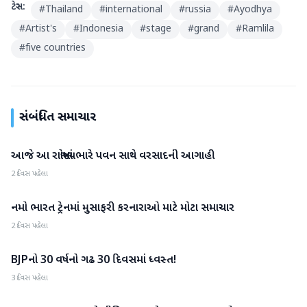
ટેગ્સ:
#
Thailand
#
international
#
russia
#
Ayodhya
#
Artist's
#
Indonesia
#
stage
#
grand
#
Ramlila
#
five countries
સંબંધિત સમાચાર
આજે આ રાજ્યોમાં ભારે પવન સાથે વરસાદની આગાહી
રાષ્ટ્રીય
2 દિવસ પહેલા
નમો ભારત ટ્રેનમાં મુસાફરી કરનારાઓ માટે મોટા સમાચાર
રાષ્ટ્રીય
2 દિવસ પહેલા
BJPનો 30 વર્ષનો ગઢ 30 દિવસમાં ધ્વસ્ત!
રાષ્ટ્રીય
3 દિવસ પહેલા