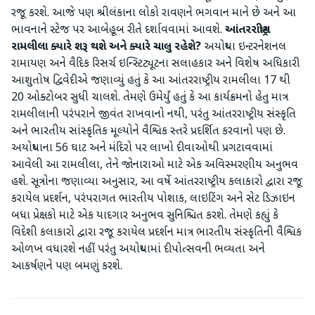
રજૂ કરશે. આજે પણ શ્રીલંકાના લોકો રાવણને ભગવાન માને છે અને આ
ભાવનાને સ્ટેજ પર આબેહૂબ રીતે દર્શાવવામાં આવશે.
આંતરરાષ્ટ્રીય
રામલીલા ક્યારે શરૂ થશે અને ક્યારે ચાલુ રહેશે?
અયોધ્યા ઇન્ટરનેશનલ
રામાયણ અને વૈદિક રિસર્ચ ઇન્સ્ટિટ્યૂટના સલાહકાર અને વિશેષ અધિકારી
આશુતોષ દ્વિવેદીએ જણાવ્યું હતું કે આ આંતરરાષ્ટ્રીય રામલીલા 17 થી
20 ઓક્ટોબર સુધી ચાલશે. તેમણે ઉમેર્યું હતું કે આ કાર્યક્રમનો હેતુ માત્ર
રામલીલાની પરંપરાને જીવંત રાખવાનો નથી, પરંતુ આંતરરાષ્ટ્રીય સંસ્કૃતિ
અને ભારતીય સાંસ્કૃતિક મૂલ્યોને વૈશ્વિક સ્તરે પ્રદર્શિત કરવાનો પણ છે.
અયોધ્યાના 56 ઘાટ અને મંદિરો પર લાખો દીવાઓથી પ્રગટાવવામાં
આવેલી આ રામલીલા, તેને જોનારાઓ માટે એક અવિસ્મરણીય અનુભવ
હશે. સૂત્રોના જણાવ્યા અનુસાર, આ વર્ષે આંતરરાષ્ટ્રીય કલાકારો દ્વારા રજૂ
કરાયેલ પ્રદર્શન, પરંપરાગત ભારતીય પોશાક, લાઇટિંગ અને સેટ ડિઝાઇન
બધા પ્રેક્ષકો માટે એક યાદગાર અનુભવ સુનિશ્ચિત કરશે. તેમણે કહ્યું કે
વિદેશી કલાકારો દ્વારા રજૂ કરાયેલ પ્રદર્શન માત્ર ભારતીય સંસ્કૃતિની વૈશ્વિક
ઓળખ વધારશે નહીં પરંતુ અયોધ્યામાં દીપોત્સવની ભવ્યતા અને
આકર્ષણને પણ બમણું કરશે.