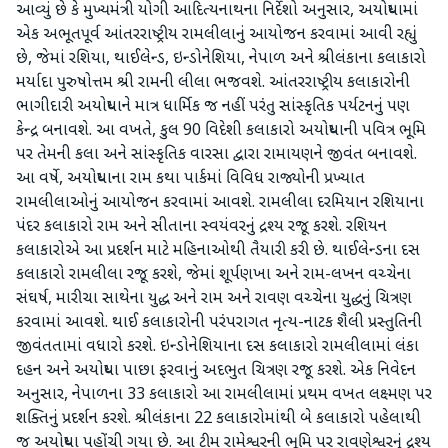
આવ્યું છે કે મુખ્યમંત્રી યોગી આદિત્યનાથના નિર્દેશો અનુસાર, અયોધ્યામાં
એક અભૂતપૂર્વ આંતરરાષ્ટ્રીય રામલીલાનું આયોજન કરવામાં આવી રહ્યું
છે, જેમાં રશિયા, થાઈલેન્ડ, ઇન્ડોનેશિયા, નેપાળ અને શ્રીલંકાના કલાકારો
મર્યાદા પુરુષોત્તમ શ્રી રામની લીલા ભજવશે. આંતરરાષ્ટ્રીય કલાકારોની
ભાગીદારી અયોધ્યાને માત્ર ધાર્મિક જ નહીં પરંતુ સાંસ્કૃતિક પર્યટનનું પણ
કેન્દ્ર બનાવશે. આ વખતે, કુલ 90 વિદેશી કલાકારો અયોધ્યાની પવિત્ર ભૂમિ
પર તેમની કલા અને સાંસ્કૃતિક વારસા દ્વારા રામાયણને જીવંત બનાવશે.
આ વર્ષે, અયોધ્યાના રામ કથા પાર્કમાં વિવિધ રાજ્યોની પ્રખ્યાત
રામલીલાઓનું આયોજન કરવામાં આવશે. રામલીલા દરમિયાન રશિયાના
પંદર કલાકારો રામ અને સીતાના સ્વયંવરનું દ્રશ્ય રજૂ કરશે. રશિયન
કલાકારોએ આ પ્રદર્શન માટે મહિનાઓથી તૈયારી કરી છે. થાઈલેન્ડના દસ
કલાકારો રામલીલા રજૂ કરશે, જેમાં શૂર્પણખા અને રામ-લખન વચ્ચેના
સંઘર્ષ, મારીચા સાથેના યુદ્ધ અને રામ અને રાવણ વચ્ચેના યુદ્ધનું ચિત્રણ
કરવામાં આવશે. થાઈ કલાકારોની પરંપરાગત નૃત્ય-નાટક શૈલી પ્રસ્તુતિની
જીવંતતામાં વધારો કરશે. ઇન્ડોનેશિયાના દસ કલાકારો રામલીલામાં લંકા
દહન અને અયોધ્યા પાછા ફરવાનું અદભુત ચિત્રણ રજૂ કરશે. એક નિવેદન
અનુસાર, નેપાળના 33 કલાકારો આ રામલીલામાં પ્રથમ વખત લક્ષ્મણ પર
શક્તિનું પ્રદર્શન કરશે. શ્રીલંકાના 22 કલાકારોમાંથી બે કલાકારો પહેલાથી
જ અયોધ્યા પહોંચી ગયા છે. આ ટીમ રામેશ્વરની ભૂમિ પર રાવણેશ્વરનું દ્રશ્ય