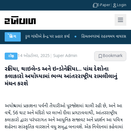
E-Paper
|
Login
ાહુલ ગાંધીએ કેન્દ્ર પર પ્રહાર કર્યા
બ્રેકિંગ
●
હિંમતનગરમાં રહસ્યમય વાયરસ કે ચાંદીપુરા
14 ઑક્ટોબર, 2025
|
Super Admin
Bookmark
રાષ્ટ્રીય
રશિયા, થાઇલેન્ડ અને ઇન્ડોનેશિયા... પાંચ દેશોના
કલાકારો અયોધ્યામાં ભવ્ય આંતરરાષ્ટ્રીય રામલીલાનું
મંચન કરશે
અયોધ્યામાં પ્રકાશના પર્વની તૈયારીઓ પૂરજોશમાં ચાલી રહી છે, અને આ
વર્ષે, 56 ઘાટ અને મંદિરો પર લાખો દીવા પ્રગટાવવાથી, આંતરરાષ્ટ્રીય
કલાકારો દ્વારા પરંપરાગત અને આધુનિક સજાવટ અને પ્રદર્શન આ પવિત્ર
શહેરના સાંસ્કૃતિક વારસાને વધુ સમૃદ્ધ બનાવશે. એક નિવેદનમાં કહેવામાં