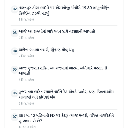
પાલનપુર-ડીસા હાઇવે પર એસઓજી પોલીસે 19.80 લાખનું મોર્ફિન
02
હિરોઈન ઝડપી પાડ્યું
1 દિવસ પહેલા
આજે આ રાજ્યોમાં ભારે પવન સાથે વરસાદની આગાહી
03
2 દિવસ પહેલા
ચાંદીના ભાવમાં વધારો, સોનું પણ મોંઘુ થયું
04
2 દિવસ પહેલા
આજે ગુજરાત સહિત આ રાજ્યોમાં ભારેથી અતિભારે વરસાદની
05
આગાહી
6 દિવસ પહેલા
ગુજરાતમાં ભારે વરસાદને લઈને રેડ એલર્ટ જાહેર, ઘણા જિલ્લાઓમાં
06
શાળાઓ અને કોલેજો બંધ
6 દિવસ પહેલા
SBI માં 12 મહિનાની FD પર કેટલું વ્યાજ મળશે, વરિષ્ઠ નાગરિકોને
07
શું લાભ મળે છે?
16 કલાક પહેલા