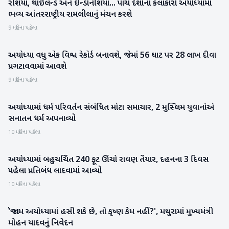
રશિયા, થાઇલેન્ડ અને ઇન્ડોનેશિયા... પાંચ દેશોના કલાકારો અયોધ્યામાં
રાષ્ટ્રીય
ભવ્ય આંતરરાષ્ટ્રીય રામલીલાનું મંચન કરશે
9 મહિના પહેલા
અયોધ્યા વધુ એક વિશ્વ રેકોર્ડ બનાવશે, જેમાં 56 ઘાટ પર 28 લાખ દીવા
રાષ્ટ્રીય
પ્રગટાવવામાં આવશે
9 મહિના પહેલા
અયોધ્યામાં ધર્મ પરિવર્તન સંબંધિત મોટા સમાચાર, 2 મુસ્લિમ યુવાનોએ
રાષ્ટ્રીય
સનાતન ધર્મ અપનાવ્યો
10 મહિના પહેલા
અયોધ્યામાં બહુચર્ચિત 240 ફૂટ ઊંચો રાવણ તૈયાર, દહનના 3 દિવસ
રાષ્ટ્રીય
પહેલા પ્રતિબંધ લાદવામાં આવ્યો
10 મહિના પહેલા
'જો રામ અયોધ્યામાં હસી શકે છે, તો કૃષ્ણ કેમ નહીં?', મથુરામાં મુખ્યમંત્રી
રાષ્ટ્રીય
મોહન યાદવનું નિવેદન