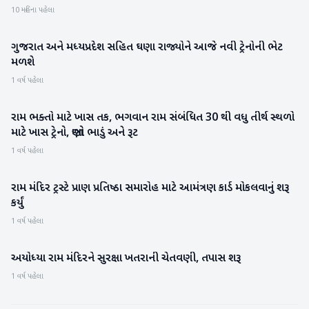
10 મહિના પહેલા
ગુજરાત અને મધ્યપ્રદેશ સહિત ઘણા રાજ્યોને આજે નવી ટ્રેનોની ભેટ
રાષ્ટ્રીય
મળશે
1 વર્ષ પહેલા
રામ ભક્તો માટે ખાસ તક, ભગવાન રામ સંબંધિત 30 થી વધુ તીર્થ સ્થળો
રાષ્ટ્રીય
માટે ખાસ ટ્રેનો, જાણો ભાડું અને રૂટ
1 વર્ષ પહેલા
રામ મંદિર ટ્રસ્ટે પ્રાણ પ્રતિષ્ઠા સમારોહ માટે આમંત્રણ કાર્ડ મોકલવાનું શરૂ
રાષ્ટ્રીય
કર્યું
1 વર્ષ પહેલા
અયોધ્યા રામ મંદિરને સુરક્ષા ખતરાની ચેતવણી, તપાસ શરૂ
રાષ્ટ્રીય
1 વર્ષ પહેલા