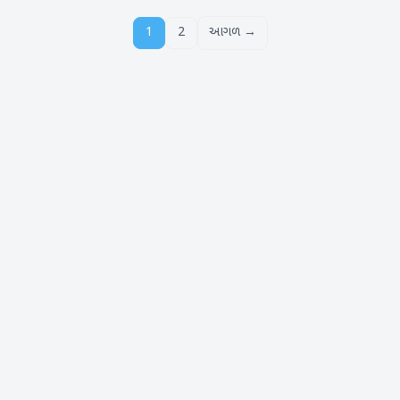
1
2
આગળ →