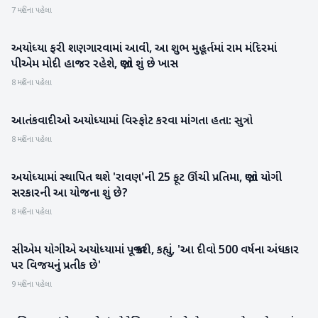
7 મહિના પહેલા
અયોધ્યા ફરી શણગારવામાં આવી, આ શુભ મુહૂર્તમાં રામ મંદિરમાં
રાષ્ટ્રીય
પીએમ મોદી હાજર રહેશે, જાણો શું છે ખાસ
8 મહિના પહેલા
આતંકવાદીઓ અયોધ્યામાં વિસ્ફોટ કરવા માંગતા હતા: સુત્રો
રાષ્ટ્રીય
8 મહિના પહેલા
અયોધ્યામાં સ્થાપિત થશે 'રાવણ'ની 25 ફૂટ ઊંચી પ્રતિમા, જાણો યોગી
રાષ્ટ્રીય
સરકારની આ યોજના શું છે?
8 મહિના પહેલા
સીએમ યોગીએ અયોધ્યામાં પૂજા કરી, કહ્યું, 'આ દીવો 500 વર્ષના અંધકાર
રાષ્ટ્રીય
પર વિજયનું પ્રતીક છે'
9 મહિના પહેલા