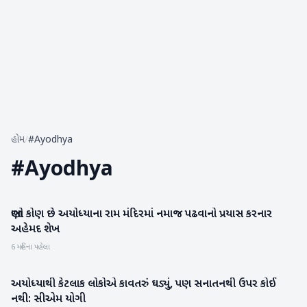
હોમ
/
#Ayodhya
#
Ayodhya
જાણો કોણ છે અયોધ્યાના રામ મંદિરમાં નમાજ પઢવાનો પ્રયાસ કરનાર
રાષ્ટ્રીય
અહેમદ શેખ
6 મહિના પહેલા
અયોધ્યાથી કેટલાક લોકોએ કાવતરું ઘડ્યું, પણ સનાતનથી ઉપર કોઈ
રાષ્ટ્રીય
નથી: સીએમ યોગી