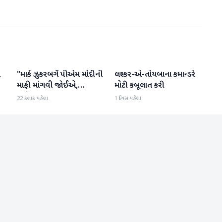
ો
"માર્ક ઝુકરબર્ગે પીએમ મોદીની
લશ્કર-એ-તોયબાના કમાન્ડરે
આંતરરાષ્ટ્રીય
આંતરરાષ્ટ્રીય
માફી માંગવી જોઈએ,
મોટી કબૂલાત કરી
નહીંતર..."
22 કલાક પહેલા
1 દિવસ પહેલા