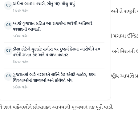
ચાંદીના ભાવમાં વધારો, સોનું પણ મોંઘુ થયું
05
તેમને યુનિવર્સિટીના વિઝન અને મિશનને સમજવામાં મદદ કરશે અને તે રાષ્ટ્રની 
1 દિવસ પહેલા
આજે ગુજરાત સહિત આ રાજ્યોમાં ભારેથી અતિભારે
06
વરસાદની આગાહી
 પોલીસ વચ્ચેના પાયલોટ પ્રોજેક્ટની ચર્ચા કરી. શ્રી યગામા ઈન્ડિકા ડી’સ
6 દિવસ પહેલા
ડીસા કોર્ટનો ચુકાદો: સગીરા પર દુષ્કર્મ કેસમાં આરોપીને ૨૦
07
ી. ફેકલ્ટી સભ્યો સાથેની વાતચીતનો ઉદ્દેશ્ય યુનિવર્સિટીના વિઝન અને મિશ
વર્ષની સખત કેદ અને ૫ લાખ વળતર
6 દિવસ પહેલા
ગુજરાતમાં ભારે વરસાદને લઈને રેડ એલર્ટ જાહેર, ઘણા
ીત માટે નવી દિલ્હીમાં રહેશે. આ એજન્સીઓમાં રાષ્ટ્રીય આપત્તિ પ્રતિભાવ દ
08
જિલ્લાઓમાં શાળાઓ અને કોલેજો બંધ
6 દિવસ પહેલા
 ક્ષમતાઓ અને અસરકારકતા વધારવાની પ્રતિબદ્ધતા દર્શાવે છે.
ઞાન વહેંચણીને પ્રોત્સાહન આપવાની મૂલ્યવાન તક પૂરી પાડી.