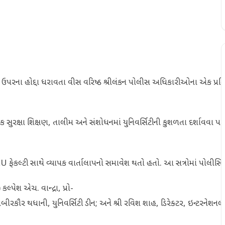
 ઉપરના હોદ્દા ધરાવતા વીસ વરિષ્ઠ શ્રીલંકન પોલીસ અધિકારીઓના એક પ્રતિન
 સુરક્ષા શિક્ષણ, તાલીમ અને સંશોધનમાં યુનિવર્સિટીની કુશળતા દર્શાવવા પર કે
U ફેકલ્ટી સાથે વ્યાપક વાર્તાલાપનો સમાવેશ થતો હતો. આ સત્રોમાં પોલીસિં
્પેશ એચ. વાન્દ્રા, પ્રો-
જસબીરકૌર થધાની, યુનિવર્સિટી ડીન; અને શ્રી રવિશ શાહ, ડિરેક્ટર, ઇન્ટરનેશન