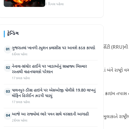
વિસ્ફોટમાં 14 લોકોના મોત
1 દિવસ પહેલા
ટ્રેન્ડિંગ
િધિમંડળે ભારતના ગુજરાતના દહેગામમાં રાષ્ટ્રીય રક્ષા યુનિવર્સિટી (RRU
ગુજરાતમાં ખાનગી ટ્યુશન ક્લાસીસ પર આવશે કડક કાયદો
01
6 દિવસ પહેલા
નેનાવા-સાંચોર હાઈવે પર ખાડાઓનું સામ્રાજ્ય બિસ્માર
02
ન્દ્રિત હતો. આ મુલાકાતનો ઉદ્દેશ્ય સુરક્ષાના મહત્વપૂર્ણ ક્ષેત્રમાં બંને ર
રસ્તાથી વાહનચાલકો પરેશાન
17 કલાક પહેલા
પાલનપુર-ડીસા હાઇવે પર એસઓજી પોલીસે 19.80 લાખનું
03
ગમાં શ્રેષ્ઠ પ્રથાઓ, આતંકવાદ વિરોધી વ્યૂહરચનાઓ, સાયબર ક્રાઇમ તપાસ ત
મોર્ફિન હિરોઈન ઝડપી પાડ્યું
17 કલાક પહેલા
આજે આ રાજ્યોમાં ભારે પવન સાથે વરસાદની આગાહી
04
લ કોઓપરેશન એન્ડ રિલેશન્સ બ્રાન્ચનો સમાવેશ થતો હતો. આ મુલાકાતે રાષ્ટ્રીય 
2 દિવસ પહેલા