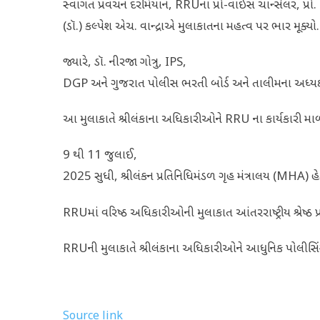
સ્વાગત પ્રવચન દરમિયાન, RRUના પ્રો-વાઈસ ચાન્સેલર, પ્રો.
(ડૉ.) કલ્પેશ એચ. વાન્દ્રાએ મુલાકાતના મહત્વ પર ભાર મૂક્યો.
જ્યારે, ડૉ. નીરજા ગોત્રુ, IPS,
DGP અને ગુજરાત પોલીસ ભરતી બોર્ડ અને તાલીમના અધ્યક્ષ, એ
આ મુલાકાતે શ્રીલંકાના અધિકારીઓને RRU ના કાર્યકારી માળખ
9 થી 11 જુલાઈ,
2025 સુધી, શ્રીલંકન પ્રતિનિધિમંડળ ગૃહ મંત્રાલય (MHA) હે
RRUમાં વરિષ્ઠ અધિકારીઓની મુલાકાત આંતરરાષ્ટ્રીય શ્રેષ્ઠ
RRUની મુલાકાતે શ્રીલંકાના અધિકારીઓને આધુનિક પોલીસિંગ
Source link