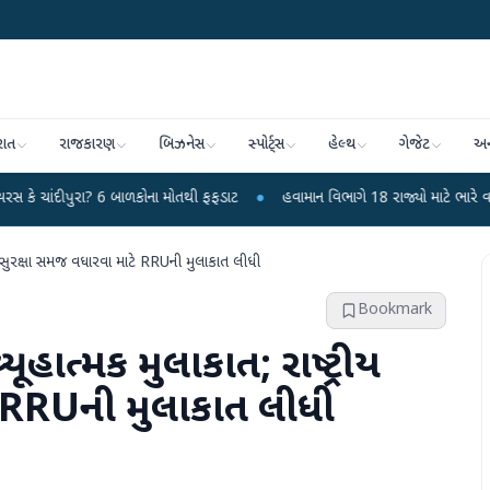
રાત
રાજકારણ
બિઝનેસ
સ્પોર્ટ્સ
હેલ્થ
ગેજેટ
અન
ાળકોના મોતથી ફફડાટ
●
હવામાન વિભાગે 18 રાજ્યો માટે ભારે વરસાદની ચેતવણી જારી 
રીય સુરક્ષા સમજ વધારવા માટે RRUની મુલાકાત લીધી
Bookmark
યૂહાત્મક મુલાકાત; રાષ્ટ્રીય
ે RRUની મુલાકાત લીધી