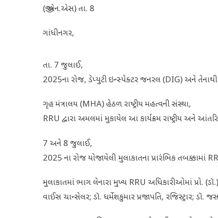
(જી.એન.એસ) તા. 8
ગાંધીનગર,
તા. 7 જુલાઈ,
2025ના રોજ, ડેપ્યુટી ઇન્સ્પેક્ટર જનરલ (DIG) અને તેનાથી
ગૃહ મંત્રાલય (MHA) હેઠળ રાષ્ટ્રીય મહત્વની સંસ્થા,
RRU દ્વારા અમલમાં મુકાયેલ આ કાર્યક્રમ રાષ્ટ્રીય અને આંતરિક
7 અને 8 જુલાઈ,
2025 ના રોજ યોજાયેલી મુલાકાતના પ્રારંભિક તબક્કામાં RR
મુલાકાતમાં ભાગ લેનારા મુખ્ય RRU અધિકારીઓમાં પ્રો. (ડૉ.) કલ
વાઈસ ચાન્સેલર; ડૉ. ધર્મેશકુમાર પ્રજાપતિ, રજિસ્ટ્રાર; ડૉ. 