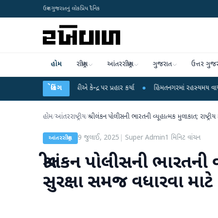
ઉત્તર ગુજરાતનું લોકપ્રિય દૈનિક
હોમ
રાષ્ટ્રીય
આંતરરાષ્ટ્રીય
ગુજરાત
ઉત્તર ગુજ
ગાંધીએ કેન્દ્ર પર પ્રહાર કર્યા
બ્રેકિંગ
●
હિંમતનગરમાં રહસ્યમય વાયરસ કે ચાંદીપુરા? 6 બ
હોમ
/
આંતરરાષ્ટ્રીય
/
શ્રીલંકન પોલીસની ભારતની વ્યૂહાત્મક મુલાકાત; રાષ્ટ્
9 જુલાઈ, 2025
|
Super Admin
1
મિનિટ વાંચન
આંતરરાષ્ટ્રીય
શ્રીલંકન પોલીસની ભારતની વ્
સુરક્ષા સમજ વધારવા માટ