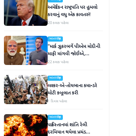
અમેરિકન રાષ્ટ્રપતિ પર હુમલો
કરવાનું વધુ એક કાવતરું!
20 કલાક પહેલા
આંતરરાષ્ટ્રીય
"માર્ક ઝુકરબર્ગે પીએમ મોદીની
માફી માંગવી જોઈએ,
નહીંતર..."
22 કલાક પહેલા
આંતરરાષ્ટ્રીય
લશ્કર-એ-તોયબાના કમાન્ડરે
મોટી કબૂલાત કરી
1 દિવસ પહેલા
આંતરરાષ્ટ્રીય
પાકિસ્તાનમાં શાંતિ રેલી
દરમિયાન થયેલા પ્રચંડ