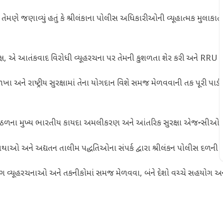
 તેમણે જણાવ્યું હતું કે શ્રીલંકાના પોલીસ અધિકારીઓની વ્યૂહાત્મક મુલાકાત 
 આતંકવાદ વિરોધી વ્યૂહરચના પર તેમની કુશળતા શેર કરી અને RRU અને ગુજરાત
ા અને રાષ્ટ્રીય સુરક્ષામાં તેના યોગદાન વિશે સમજ મેળવવાની તક પૂરી પાડ
ઠળના મુખ્ય ભારતીય કાયદા અમલીકરણ અને આંતરિક સુરક્ષા એજન્સીઓ સાથે વાતચ
 પ્રથાઓ અને અદ્યતન તાલીમ પદ્ધતિઓના સંપર્ક દ્વારા શ્રીલંકન પોલીસ દળની
 વ્યૂહરચનાઓ અને તકનીકોમાં સમજ મેળવવા, બંને દેશો વચ્ચે સહયોગ અને જ્