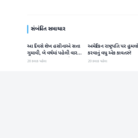
સંબંધિત સમાચાર
આ દિવસે શેખ હસીનાએ સત્તા
અમેરિકન રાષ્ટ્રપતિ પર હુમલ
આંતરરાષ્ટ્રીય
આંતરરાષ્ટ્રીય
ગુમાવી, બે વર્ષમાં પહેલી વાર
કરવાનું વધુ એક કાવતરું!
દુનિયા સમક્ષ હાજર થશે
20 કલાક પહેલા
20 કલાક પહેલા