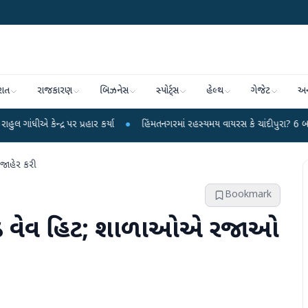
રાત
રાજકારણ
બિઝનેસ
સ્પોર્ટ્સ
હેલ્થ
ગેજેટ
અન
 પર પ્રહાર કર્યા
●
હિંમતનગરમાં રહસ્યમય વાયરસ કે ચાંદીપુરા? 6 બાળકોના મોતથી 
 જાહેર કરી
Bookmark
ંગ કોલ્ડ વેવ હિટ; શાળાઓએ રજાઓ