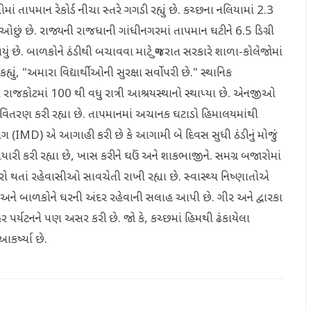
ાઓમાં તાપમાન રેકોર્ડ નીચા સ્તરે ગગડી રહ્યું છે. કચ્છના નલિયામાં 2.3
ી ઓછું છે. રાજ્યની રાજધાની ગાંધીનગરમાં તાપમાન ઘટીને 6.5 ડિગ્રી
ું છે. બાળકોને ઠંડીથી બચાવવા માટે ગુજરાત સરકારે શાળા-કોલેજોમાં
યું, "અમારા વિદ્યાર્થીઓની સુરક્ષા સર્વોપરી છે." સ્થાનિક
ાજકોટમાં 100 થી વધુ રાત્રી આશ્રયસ્થાનો સ્થાપ્યા છે. એનજીઓ
 વિતરણ કરી રહ્યા છે. તાપમાનમાં અચાનક ઘટાડો હિમાલયમાંથી
(IMD) એ આગાહી કરી છે કે આગામી બે દિવસ સુધી ઠંડીનું મોજું
યારી કરી રહ્યા છે, ખાસ કરીને ઘઉં અને શાકભાજીને. સમગ્ર બજારોમાં
ારો થતાં રહેવાસીઓ સાવચેતી રાખી રહ્યા છે. સ્વાસ્થ્ય નિષ્ણાતોએ
 અને બાળકોને ઘરની અંદર રહેવાની સલાહ આપી છે. ગીર અને દ્વારકા
 પર્યટનને પણ અસર કરી છે. જો કે, કચ્છમાં હિમથી ઢંકાયેલા
કર્ષ્યા છે.