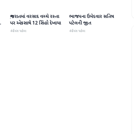
ગુજરાતમાં વરસાદ વચ્ચે રસ્તા
ભાજપના ઉમેદવાર સતિષ
ગુજરાત
ગુજરાત
પર એકસાથે 12 સિંહો દેખાયા
પટેલની જીત
4 દિવસ પહેલા
4 દિવસ પહેલા