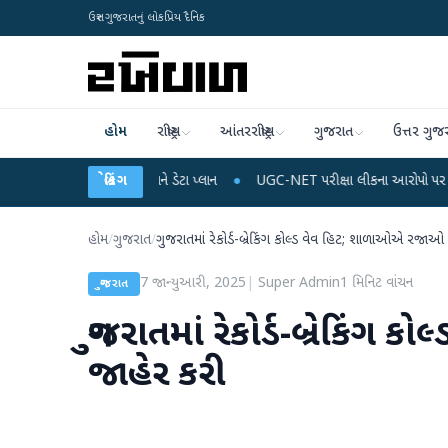
ઉત્તર ગુજરાતનું લોકપ્રિય દૈનિક
હોમ
રાષ્ટ્રીય
આંતરરાષ્ટ્રીય
ગુજરાત
ઉત્તર ગુજ
ાઈલ રિચાર્જ અને ડેટા પ્લાન
બ્રેકિંગ
●
UGC-NET પરીક્ષા લીકના આરોપો પર રાહુલ ગાંધીએ કેન્દ્ર
હોમ
/
ગુજરાત
/
ગુજરાતમાં રેકોર્ડ-બ્રેકિંગ કોલ્ડ વેવ હિટ; શાળાઓએ રજાઓ
7 જાન્યુઆરી, 2025
|
Super Admin
1
મિનિટ વાંચન
ગુજરાત
ગુજરાતમાં રેકોર્ડ-બ્રેકિ
જાહેર કરી