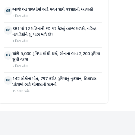
આજે આ રાજ્યોમાં ભારે પવન સાથે વરસાદની આગાહી
05
3 દિવસ પહેલા
SBI માં 12 મહિનાની FD પર કેટલું વ્યાજ મળશે, વરિષ્ઠ
06
નાગરિકોને શું લાભ મળે છે?
1 દિવસ પહેલા
ચાંદી 5,000 રૂપિયા મોંઘી થઈ, સોનાના ભાવ 2,200 રૂપિયા
07
સુધી વધ્યા
2 દિવસ પહેલા
142 લોકોના મોત, 797 કરોડ રૂપિયાનું નુકસાન, હિમાચલ
08
પ્રદેશમાં ભારે ચોમાસાનો સામનો
15 કલાક પહેલા