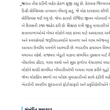
ગુજરાત તીવ્ર ઠંડીની લહેર હેઠળ ધ્રૂજી રહ્યું છે, કેટલાક જિલ્લ
ડિગ્રી સેલ્સિયસ તાપમાન નોંધાયું હતું, જે એક દાયકામાં સૌથ
સેલ્સિયસ થઈ ગયું છે, જેના કારણે રોજિંદા જીવન ખોરવાઈ ગય
બે દિવસની રજા જાહેર કરી છે. શિક્ષણ મંત્રી જીતુ વાઘાણીએ કહ્
સત્તાવાળાઓએ બેઘર લોકોને મદદ કરવા માટે અમદાવાદ અને ર
અને સ્વયંસેવકો જરૂરિયાતમંદોને ધાબળા અને ગરમ ભોજનનું
આવતા ઉત્તરીય પવનોને આભારી છે. ભારતીય હવામાન વિભાગ 
યથાવત રહેશે. રાજ્યના ખેડૂતો પાકના સંભવિત નુકસાન માટે તૈ
નોંધાયેલા હીટર, ગરમ વસ્ત્રો અને સૂકા ફળોના વેચાણમાં વધ
લોકોને શરદી સંબંધિત બીમારીઓથી બચવા ખાસ કરીને વૃદ્ધો
જેવા લોકપ્રિય સ્થળો પર ઓછા મુલાકાતીઓ સાથે ઠંડીની લહેર
ખેતરોની રમણીય સુંદરતાએ ફોટોગ્રાફરો અને પ્રકૃતિપ્રેમીઓને આ
સંબંધિત સમાચાર