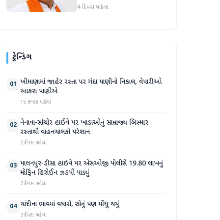
માર્જિનથી આગળ
4 દિવસ પહેલા
ટ્રેન્ડિંગ
ખીમાણામાં જાહેર રસ્તા પર ગંદા પાણીનો નિકાલ, વેપારીઓ
01
આકરા પાણીએ
15 કલાક પહેલા
નેનાવા-સાંચોર હાઈવે પર ખાડાઓનું સામ્રાજ્ય બિસ્માર
02
રસ્તાથી વાહનચાલકો પરેશાન
2 દિવસ પહેલા
પાલનપુર-ડીસા હાઇવે પર એસઓજી પોલીસે 19.80 લાખનું
03
મોર્ફિન હિરોઈન ઝડપી પાડ્યું
2 દિવસ પહેલા
ચાંદીના ભાવમાં વધારો, સોનું પણ મોંઘુ થયું
04
3 દિવસ પહેલા