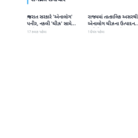
ગુજરાત સરકારે 'એનાલોગ'
રાજ્યમાં તાત્કાલિક અસરથી
ગુજરાત
ગુજરાત
પનીર, નકલી 'ચીઝ' સામે
એનાલોગ ચીઝના ઉત્પાદન
કાર્યવાહી કરી
અને વેચાણ પર પ્રતિબંધ.
17 કલાક પહેલા
1 દિવસ પહેલા