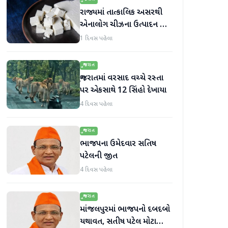
રાજ્યમાં તાત્કાલિક અસરથી
એનાલોગ ચીઝના ઉત્પાદન અને
વેચાણ પર પ્રતિબંધ.
1 દિવસ પહેલા
ગુજરાત
ગુજરાતમાં વરસાદ વચ્ચે રસ્તા
પર એકસાથે 12 સિંહો દેખાયા
4 દિવસ પહેલા
ગુજરાત
ભાજપના ઉમેદવાર સતિષ
પટેલની જીત
4 દિવસ પહેલા
ગુજરાત
માંજલપુરમાં ભાજપનો દબદબો
યથાવત, સતીષ પટેલ મોટા