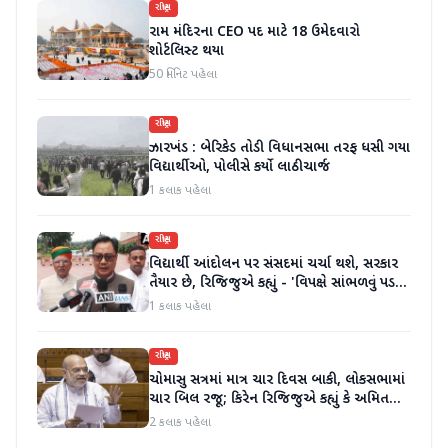
રાષ્ટ્રીય
રામ મંદિરના CEO પદ માટે 18 ઉમેદવારો
શોર્ટલિસ્ટ થયા
50 મિનિટ પહેલા
રાષ્ટ્રીય
ઝારખંડ : બેરિકેડ તોડી વિધાનસભા તરફ ધસી ગયા
વિદ્યાર્થીઓ, પોલીસે કર્યો લાઠીચાર્જ
1 કલાક પહેલા
રાષ્ટ્રીય
વિદ્યાર્થી આંદોલન પર સંસદમાં ચર્ચા થશે, સરકાર
તૈયાર છે, રિજિજુએ કહ્યું - 'વિપક્ષે સાંભળવું પડશે,
ગૃહમંત્રી જવાબ આપશે'
1 કલાક પહેલા
રાષ્ટ્રીય
ચોમાસુ સત્રમાં માત્ર ચાર દિવસ બાકી, લોકસભામાં
ચાર બિલ રજૂ; કિરેન રિજિજુએ કહ્યું કે અમિત
શાહ ચર્ચા પછી જવાબ આપશે
2 કલાક પહેલા