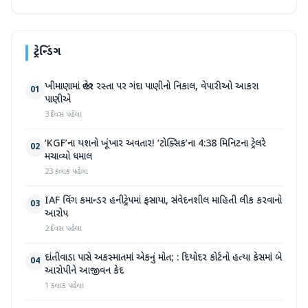
ટ્રેન્ડિંગ
ખીમાણામાં જાહેર રસ્તા પર ગંદા પાણીનો નિકાલ, વેપારીઓ આકરા
01
પાણીએ
3 દિવસ પહેલા
‘KGF’ના યશનો ખૂંખાર અવતાર! ‘ટોક્સિક’ના 4:38 મિનિટના ટ્રેલરે
02
મચાવ્યો ધમાલ
23 કલાક પહેલા
IAF વિંગ કમાન્ડર હનીટ્રેપમાં ફસાયા, સંવેદનશીલ માહિતી લીક કરવાનો
03
આરોપ
2 દિવસ પહેલા
દાંતીવાડા પાસે અકસ્માતમાં એકનું મોત; : દિયોદર કોર્ટનો હત્યા કેસમાં બે
04
આરોપીને આજીવન કેદ
1 કલાક પહેલા