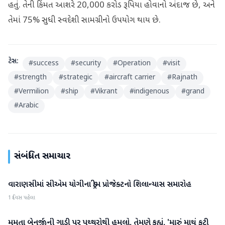
હતું. તેની કિંમત આશરે 20,000 કરોડ રૂપિયા હોવાનો અંદાજ છે, અને
તેમાં 75% સુધી સ્વદેશી સામગ્રીનો ઉપયોગ થાય છે.
ટેગ્સ:
#
success
#
security
#
Operation
#
visit
#
strength
#
strategic
#
aircraft carrier
#
Rajnath
#
Vermilion
#
ship
#
Vikrant
#
indigenous
#
grand
#
Arabic
સંબંધિત સમાચાર
વારાણસીમાં સીએમ યોગીના ડ્રીમ પ્રોજેક્ટનો શિલાન્યાસ સમારોહ
રાષ્ટ્રીય
1 દિવસ પહેલા
મમતા બેનર્જીની ગાડી પર પથ્થરોથી હુમલો, તેમણે કહ્યું, 'મારું માથું ફૂટી
રાષ્ટ્રીય