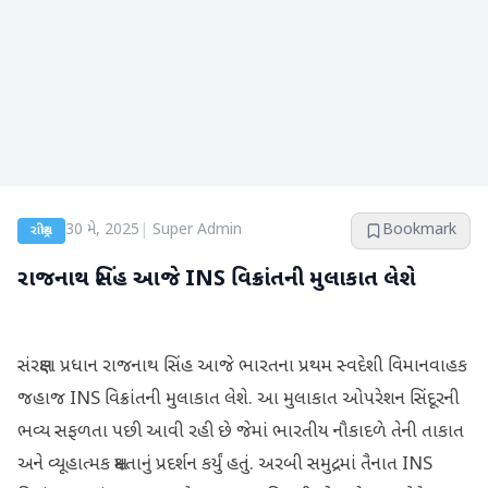
30 મે, 2025
|
Super Admin
Bookmark
રાષ્ટ્રીય
રાજનાથ સિંહ આજે INS વિક્રાંતની મુલાકાત લેશે
સંરક્ષણ પ્રધાન રાજનાથ સિંહ આજે ભારતના પ્રથમ સ્વદેશી વિમાનવાહક
જહાજ INS વિક્રાંતની મુલાકાત લેશે. આ મુલાકાત ઓપરેશન સિંદૂરની
ભવ્ય સફળતા પછી આવી રહી છે જેમાં ભારતીય નૌકાદળે તેની તાકાત
અને વ્યૂહાત્મક ક્ષમતાનું પ્રદર્શન કર્યું હતું. અરબી સમુદ્રમાં તૈનાત INS