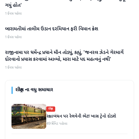
ગયું હોત'
1 દિવસ પહેલા
બારામતીમાં તાલીમ ઉડાન દરમિયાન ફરી વિમાન ક્રેશ
રાષ્ટ્રીય
1 દિવસ પહેલા
રાજીનામા પર ધર્મેન્દ્ર પ્રધાને મૌન તોડ્યું, કહ્યું, 'જનરલ ઝેડને ગેરમાર્ગે
રાષ્ટ્રીય
દોરવાનો પ્રયાસ કરવામાં આવ્યો, મારા માટે પદ મહત્વનું નથી'
1 દિવસ પહેલા
રાષ્ટ્રીય
ના વધુ સમાચાર
રાષ્ટ્રીય
રક્ષાબંધન પર રેલવેની ભેટ! ખાસ ટ્રેનો દોડશે
49 મિનિટ પહેલા