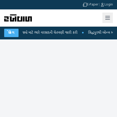
E-Paper
|
Login
8 રાજ્યો માટે ભારે વરસાદની ચેતવણી જારી કરી
બ્રેકિંગ
●
સિદ્ધપુરથી બોમ્બ બનાવવાની સામગ