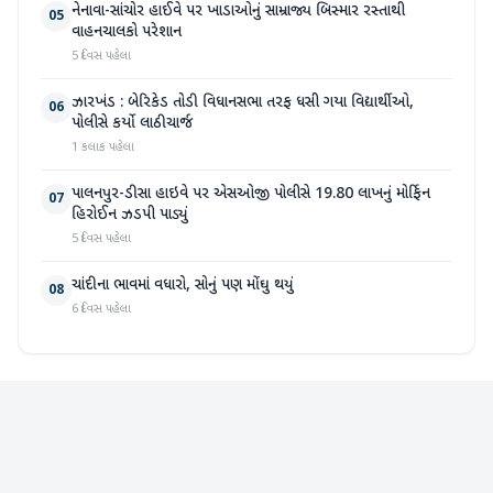
નેનાવા-સાંચોર હાઈવે પર ખાડાઓનું સામ્રાજ્ય બિસ્માર રસ્તાથી
05
વાહનચાલકો પરેશાન
5 દિવસ પહેલા
ઝારખંડ : બેરિકેડ તોડી વિધાનસભા તરફ ધસી ગયા વિદ્યાર્થીઓ,
06
પોલીસે કર્યો લાઠીચાર્જ
1 કલાક પહેલા
પાલનપુર-ડીસા હાઇવે પર એસઓજી પોલીસે 19.80 લાખનું મોર્ફિન
07
હિરોઈન ઝડપી પાડ્યું
5 દિવસ પહેલા
ચાંદીના ભાવમાં વધારો, સોનું પણ મોંઘુ થયું
08
6 દિવસ પહેલા