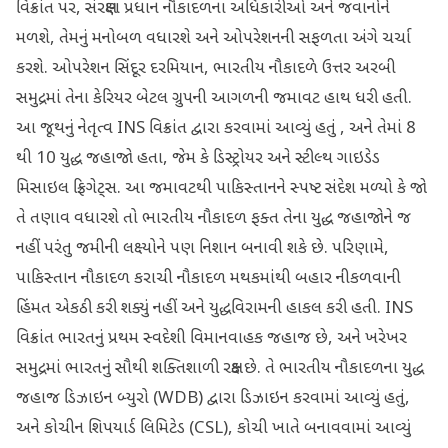
વિક્રાંત પર, સંરક્ષણ પ્રધાન નૌકાદળના અધિકારીઓ અને જવાનોને
મળશે, તેમનું મનોબળ વધારશે અને ઓપરેશનની સફળતા અંગે ચર્ચા
કરશે. ઓપરેશન સિંદૂર દરમિયાન, ભારતીય નૌકાદળે ઉત્તર અરબી
સમુદ્રમાં તેના કેરિયર બેટલ ગ્રુપની આગળની જમાવટ હાથ ધરી હતી.
આ જૂથનું નેતૃત્વ INS વિક્રાંત દ્વારા કરવામાં આવ્યું હતું , અને તેમાં 8
થી 10 યુદ્ધ જહાજો હતા, જેમ કે ડિસ્ટ્રોયર અને સ્ટીલ્થ ગાઇડેડ
મિસાઇલ ફ્રિગેટ્સ. આ જમાવટથી પાકિસ્તાનને સ્પષ્ટ સંદેશ મળ્યો કે જો
તે તણાવ વધારશે તો ભારતીય નૌકાદળ ફક્ત તેના યુદ્ધ જહાજોને જ
નહીં પરંતુ જમીની લક્ષ્યોને પણ નિશાન બનાવી શકે છે. પરિણામે,
પાકિસ્તાન નૌકાદળ કરાચી નૌકાદળ મથકમાંથી બહાર નીકળવાની
હિંમત એકઠી કરી શક્યું નહીં અને યુદ્ધવિરામની હાકલ કરી હતી. INS
વિક્રાંત ભારતનું પ્રથમ સ્વદેશી વિમાનવાહક જહાજ છે, અને ખરેખર
સમુદ્રમાં ભારતનું સૌથી શક્તિશાળી રક્ષક છે. તે ભારતીય નૌકાદળના યુદ્ધ
જહાજ ડિઝાઇન બ્યુરો (WDB) દ્વારા ડિઝાઇન કરવામાં આવ્યું હતું,
અને કોચીન શિપયાર્ડ લિમિટેડ (CSL), કોચી ખાતે બનાવવામાં આવ્યું