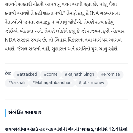
સભ્યને સરકારી નોકરી આપવાનું વચન આપી રહ્યા છે, પરંતુ પૈસા
ક્યાંથી આવશે તે કહી શકતા નથી." તેમણે કહ્યું કે INA ગઠબંધનના
નેતાઓએ જનતા સમક્ષ જૂઠું ન બોલવું જોઈએ, તેમણે સત્ય કહેવું
જોઈએ. બેઠકના અંતે, તેમણે લોકોને કહ્યું કે જો રાજ્યમાં ફરી એકવાર
NDA સરકાર રચાય છે, તો બિહાર વિકાસના નવા માર્ગ પર આગળ
વધશે. જંગલ રાજનો નહીં, સુશાસન અને પ્રગતિનો યુગ ચાલુ રહેશે.
ટેગ્સ:
#
attacked
#
come
#
Rajnath Singh
#
Promise
#
Vaishali
#
Mahagathbandhan
#
jobs money
સંબંધિત સમાચાર
રાયબરેલીમાં એન્કાઉન્ટર બાદ ચોરોની ગેંગની ધરપકડ, પોલીસે 12.4 કિલો
રાષ્ટ્રીય