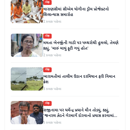
રાષ્ટ્રીય
વારાણસીમાં સીએમ યોગીના ડ્રીમ પ્રોજેક્ટનો
શિલાન્યાસ સમારોહ
2 કલાક પહેલા
રાષ્ટ્રીય
મમતા બેનર્જીની ગાડી પર પથ્થરોથી હુમલો, તેમણે
કહ્યું, 'મારું માથું ફૂટી ગયું હોત'
2 કલાક પહેલા
રાષ્ટ્રીય
બારામતીમાં તાલીમ ઉડાન દરમિયાન ફરી વિમાન
ક્રેશ
3 કલાક પહેલા
રાષ્ટ્રીય
રાજીનામા પર ધર્મેન્દ્ર પ્રધાને મૌન તોડ્યું, કહ્યું,
'જનરલ ઝેડને ગેરમાર્ગે દોરવાનો પ્રયાસ કરવામાં
આવ્યો, મારા માટે પદ મહત્વનું નથી'
5 કલાક પહેલા