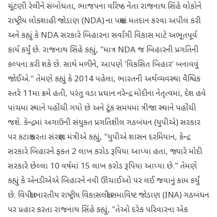
ચૂંટણી રેલીને સંબોધતા, ભાજપના વરિષ્ઠ નેતા રાજનાથ સિંહે લોકોને
રાષ્ટ્રીય લોકશાહી જોડાણ (NDA) ના પક્ષમાં મતદાન કરવા અપીલ કરી
અને કહ્યું કે NDA સરકારે બિહારના સર્વાંગી વિકાસ માટે અભૂતપૂર્વ
કાર્ય કર્યું છે. રાજનાથ સિંહે કહ્યું, "માત્ર NDA જ બિહારની પ્રગતિની
કલ્પના કરી શકે છે. સાથે મળીને, આપણે 'વિકસિત બિહાર' બનાવવું
જોઈએ." તેમણે કહ્યું કે 2014 પહેલા, ભારતની અર્થવ્યવસ્થા વૈશ્વિક
સ્તરે 11મા ક્રમે હતી, પરંતુ વડા પ્રધાન નરેન્દ્ર મોદીના નેતૃત્વમાં, દેશ હવે
પાંચમા સ્થાને પહોંચી ગયો છે અને ટૂંક સમયમાં ત્રીજા સ્થાને પહોંચી
જશે. કેન્દ્રમાં અગાઉની સંયુક્ત પ્રગતિશીલ ગઠબંધન (યુપીએ) સરકાર
પર કટાક્ષ કરતા સંરક્ષણ મંત્રીએ કહ્યું, "યુપીએ શાસન દરમિયાન, કેન્દ્ર
સરકારે બિહારને ફક્ત 2 લાખ કરોડ રૂપિયા આપ્યા હતા, જ્યારે મોદી
સરકારે છેલ્લા 10 વર્ષમાં 15 લાખ કરોડ રૂપિયા આપ્યા છે." તેમણે
કહ્યું કે એનડીએએ બિહારને નવી ઊંચાઈઓ પર લઈ જવાનું કામ કર્યું
છે. વિપક્ષી ભારતીય રાષ્ટ્રીય વિકાસલક્ષી સમાવિષ્ટ જોડાણ (INA) ગઠબંધન
પર પ્રહાર કરતા રાજનાથ સિંહે કહ્યું, "તેઓ દરેક પરિવારના એક