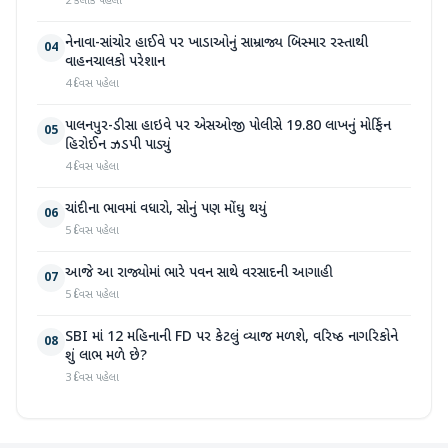
2 કલાક પહેલા
નેનાવા-સાંચોર હાઈવે પર ખાડાઓનું સામ્રાજ્ય બિસ્માર રસ્તાથી
04
વાહનચાલકો પરેશાન
4 દિવસ પહેલા
પાલનપુર-ડીસા હાઇવે પર એસઓજી પોલીસે 19.80 લાખનું મોર્ફિન
05
હિરોઈન ઝડપી પાડ્યું
4 દિવસ પહેલા
ચાંદીના ભાવમાં વધારો, સોનું પણ મોંઘુ થયું
06
5 દિવસ પહેલા
આજે આ રાજ્યોમાં ભારે પવન સાથે વરસાદની આગાહી
07
5 દિવસ પહેલા
SBI માં 12 મહિનાની FD પર કેટલું વ્યાજ મળશે, વરિષ્ઠ નાગરિકોને
08
શું લાભ મળે છે?
3 દિવસ પહેલા