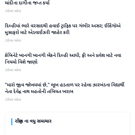
ચાંદીના દાગીના જપ્ત કર્યા
2 દિવસ પહેલા
દિલ્હીમાં ભારે વરસાદથી હવાઈ ટ્રાફિક પર ગંભીર અસર; ઈન્ડિગોએ
રાષ્ટ્રીય
મુસાફરો માટે એડવાઈઝરી જાહેર કરી
2 દિવસ પહેલા
કેબિનેટે ખાનગી ખાનગી બેંકને દિલ્હી આપી, ફી અને પ્રવેશ માટે નવા
રાષ્ટ્રીય
નિયમો વિશે જાણો
2 દિવસ પહેલા
"મારો જીવ જોખમમાં છે," ભૂખ હડતાળ પર રહેલા ઝારખંડના વિદ્યાર્થી
રાષ્ટ્રીય
નેતા દેવેન્દ્ર નાથ મહતોની તબિયત ખરાબ
2 દિવસ પહેલા
રાષ્ટ્રીય
ના વધુ સમાચાર