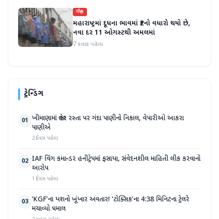
રાષ્ટ્રીય
મહારાષ્ટ્રમાં દૂધના ભાવમાં ₹2નો વધારો થયો છે,
નવા દર 11 ઓગસ્ટથી અમલમાં
7 કલાક પહેલા
ટ્રેન્ડિંગ
ખીમાણામાં જાહેર રસ્તા પર ગંદા પાણીનો નિકાલ, વેપારીઓ આકરા
01
પાણીએ
2 દિવસ પહેલા
IAF વિંગ કમાન્ડર હનીટ્રેપમાં ફસાયા, સંવેદનશીલ માહિતી લીક કરવાનો
02
આરોપ
1 દિવસ પહેલા
‘KGF’ના યશનો ખૂંખાર અવતાર! ‘ટોક્સિક’ના 4:38 મિનિટના ટ્રેલરે
03
મચાવ્યો ધમાલ