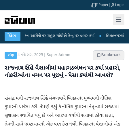
E-Paper
|
Login
ા લીકના આરોપો પર રાહુલ ગાંધીએ કેન્દ્ર પર પ્રહાર કર્યા
બ્રેકિંગ
●
હિંમતનગરમાં રહસ્યમય વા
4 નવેમ્બર, 2025
|
Super Admin
Bookmark
રાષ્ટ્રીય
રાજનાથ સિંહે વૈશાલીમાં મહાગઠબંધન પર કર્યા પ્રહારો,
નોકરીઓના વચન પર પૂછ્યું - પૈસા ક્યાંથી આવશે?
સંરક્ષણ મંત્રી રાજનાથ સિંહે મંગળવારે બિહારના મુખ્યમંત્રી નીતિશ
કુમારની પ્રશંસા કરી. તેમણે કહ્યું કે નીતિશ કુમારના નેતૃત્વમાં રાજ્યમાં
સુશાસન સ્થાપિત થયું છે અને આટલા વર્ષોથી સત્તામાં હોવા છતાં,
તેમની સામે ભ્રષ્ટાચારનો એક પણ કેસ નથી. બિહારના વૈશાલીમાં એક