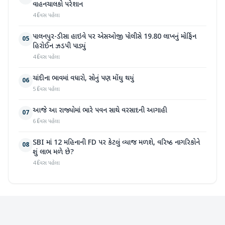
વાહનચાલકો પરેશાન
4 દિવસ પહેલા
પાલનપુર-ડીસા હાઇવે પર એસઓજી પોલીસે 19.80 લાખનું મોર્ફિન
05
હિરોઈન ઝડપી પાડ્યું
4 દિવસ પહેલા
ચાંદીના ભાવમાં વધારો, સોનું પણ મોંઘુ થયું
06
5 દિવસ પહેલા
આજે આ રાજ્યોમાં ભારે પવન સાથે વરસાદની આગાહી
07
6 દિવસ પહેલા
SBI માં 12 મહિનાની FD પર કેટલું વ્યાજ મળશે, વરિષ્ઠ નાગરિકોને
08
શું લાભ મળે છે?
4 દિવસ પહેલા