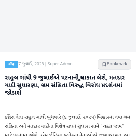
7 જુલાઈ, 2025
|
Super Admin
Bookmark
રાષ્ટ્રીય
રાહુલ ગાંધી 9 જુલાઈએ પટનાની મુલાકાત લેશે, મતદાર
યાદી સુધારણા, શ્રમ સંહિતા વિરુદ્ધ વિરોધ પ્રદર્શનમાં
જોડાશે
કોંગ્રેસ નેતા રાહુલ ગાંધી બુધવારે (૯ જુલાઈ, ૨૦૨૫) બિહારમાં નવા શ્રમ
સંહિતા અને મતદાર યાદીના વિશેષ સઘન સુધારા સામે "ચક્કા જામ"
માટે પટનામાં રહેશે, એમ ઈન્ડિયા બ્લોકના નેતાઓએ જણાવ્યું હતું. આ