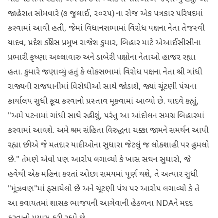
જાહેરાત સોમવારે (૭ જુલાઈ, ૨૦૨૫) ના રોજ એક પત્રકાર પરિષદમાં
કરવામાં આવી હતી, જેમાં વિધાનસભામાં વિરોધ પક્ષના નેતા તેજસ્વી
યાદવ, પ્રદેશ કોંગ્રેસ પ્રમુખ રાજેશ કુમાર, બિહાર માટે એઆઈસીસીના
પ્રભારી કૃષ્ણા અલ્લાવારુ અને ડાબેરી પક્ષોના નેતાઓ હાજર રહ્યા
હતા. કુમારે જણાવ્યું હતું કે લોકસભામાં વિરોધ પક્ષના નેતા શ્રી ગાંધી
રાજ્યની રાજધાનીમાં વિરોધીઓ સાથે જોડાશે, જ્યાં ચૂંટણી પંચના
કાર્યાલય સુધી કૂચ કરવાનો પ્રસ્તાવ મૂકવામાં આવ્યો છે. યાદવે કહ્યું,
"અમે પટનામાં ગાંધી સાથે રહીશું, પરંતુ આ આંદોલન સમગ્ર બિહારમાં
કરવામાં આવશે. અમે શ્રમ સંહિતા વિરુદ્ધના ચક્કા જામને સમર્થન આપી
રહ્યા છીએ જે મતદાર યાદીઓના સુધારા જેટલું જ લોકશાહી પર હુમલો
છે." તેમણે એવો પણ આરોપ લગાવ્યો કે ખાસ સઘન સુધારો, જે
હવેથી એક મહિના કરતાં ઓછા સમયમાં પૂર્ણ થશે, તે અત્યાર સુધી
"મૂંઝવણ"માં ફસાયેલો છે અને ચૂંટણી પંચ પર આરોપ લગાવ્યો કે તે
આ કવાયતમાં શાસક ભાજપની આગેવાની હેઠળના NDAને મદદ