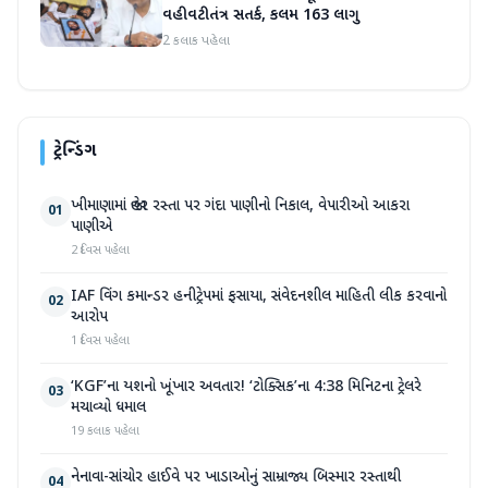
વહીવટીતંત્ર સતર્ક, કલમ 163 લાગુ
2 કલાક પહેલા
ટ્રેન્ડિંગ
ખીમાણામાં જાહેર રસ્તા પર ગંદા પાણીનો નિકાલ, વેપારીઓ આકરા
01
પાણીએ
2 દિવસ પહેલા
IAF વિંગ કમાન્ડર હનીટ્રેપમાં ફસાયા, સંવેદનશીલ માહિતી લીક કરવાનો
02
આરોપ
1 દિવસ પહેલા
‘KGF’ના યશનો ખૂંખાર અવતાર! ‘ટોક્સિક’ના 4:38 મિનિટના ટ્રેલરે
03
મચાવ્યો ધમાલ
19 કલાક પહેલા
નેનાવા-સાંચોર હાઈવે પર ખાડાઓનું સામ્રાજ્ય બિસ્માર રસ્તાથી
04