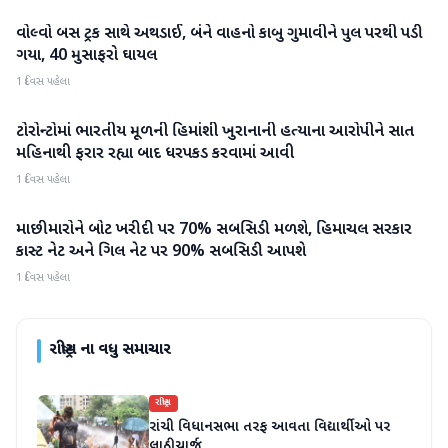
વોલ્વો બસ ટ્રક સાથે અથડાઈ, બંને વાહનો કાબુ ગુમાવીને પુલ પરથી પડી
રાષ્ટ્રીય
ગયા, 40 મુસાફરો ઘાયલ
1 દિવસ પહેલા
ટોરોન્ટોમાં ભારતીય મૂળની હિમાંશી ખુરાનાની હત્યાના આરોપીને સાત
રાષ્ટ્રીય
મહિનાથી ફરાર રહ્યા બાદ ધરપકડ કરવામાં આવી
1 દિવસ પહેલા
માછીમારોને બોટ ખરીદી પર 70% સબસિડી મળશે, હિમાચલ સરકાર
રાષ્ટ્રીય
કાસ્ટ નેટ અને ગિલ નેટ પર 90% સબસિડી આપશે
1 દિવસ પહેલા
રાષ્ટ્રીય
ના વધુ સમાચાર
રાષ્ટ્રીય
રાંચી વિધાનસભા તરફ આવતા વિદ્યાર્થીઓ પર
લાઠીચાર્જ