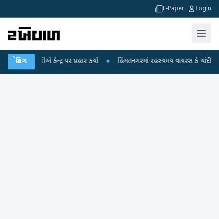
E-Paper
|
Login
ધીએ કેન્દ્ર પર પ્રહાર કર્યા
બ્રેકિંગ
●
હિંમતનગરમાં રહસ્યમય વાયરસ કે ચાંદીપુરા? 6 બાળક