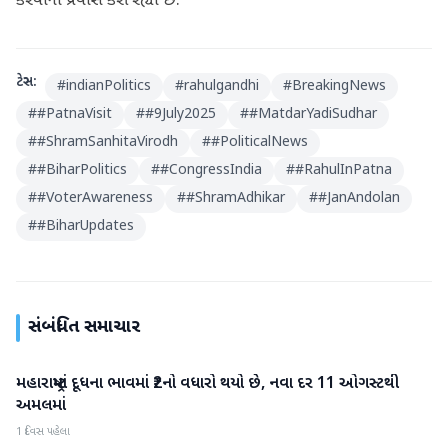
કરવાનો પ્રયાસ કરી રહ્યો છે.
ટેગ્સ:
#
indianPolitics
#
rahulgandhi
#
BreakingNews
#
#PatnaVisit
#
#9July2025
#
#MatdarYadiSudhar
#
#ShramSanhitaVirodh
#
#PoliticalNews
#
#BiharPolitics
#
#CongressIndia
#
#RahulInPatna
#
#VoterAwareness
#
#ShramAdhikar
#
#JanAndolan
#
#BiharUpdates
સંબંધિત સમાચાર
મહારાષ્ટ્રમાં દૂધના ભાવમાં ₹2નો વધારો થયો છે, નવા દર 11 ઓગસ્ટથી
રાષ્ટ્રીય
અમલમાં
1 દિવસ પહેલા