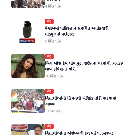
4 મિનિટ પહેલા
રાષ્ટ્રીય
પંજાબમાં પાકિસ્તાન સમર્થિત આતંકવાદી
મોડ્યુલનો પર્દાફાશ
9 મિનિટ પહેલા
રાષ્ટ્રીય
બિગ બોસ ફેમ લોપામુદ્રા રાઉતના ઘરમાંથી 76.39
લાખ રૂપિયાની ચોરી
10 મિનિટ પહેલા
રાષ્ટ્રીય
વિદ્યાર્થીઓની હિંમતથી બેરિકેડ તોડી પાડવામાં
આવ્યા!
1 કલાક પહેલા
રાષ્ટ્રીય
વિદ્યાર્થીઓના એસેમ્બલી કૂચ પહેલા ઝારખંડ