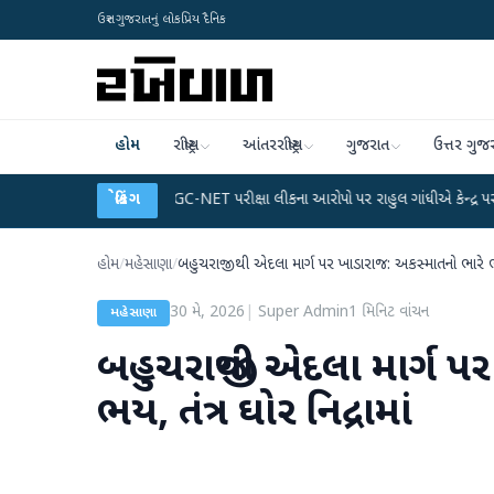
ઉત્તર ગુજરાતનું લોકપ્રિય દૈનિક
હોમ
રાષ્ટ્રીય
આંતરરાષ્ટ્રીય
ગુજરાત
ઉત્તર ગુજ
પ્લાન
●
UGC-NET પરીક્ષા લીકના આરોપો પર રાહુલ ગાંધીએ કેન્દ્ર પર પ્રહાર કર્યા
બ્રેકિંગ
●
હોમ
/
મહેસાણા
/
બહુચરાજીથી એદલા માર્ગ પર ખાડારાજ: અકસ્માતનો ભારે ભય, 
30 મે, 2026
|
Super Admin
1
મિનિટ વાંચન
મહેસાણા
બહુચરાજીથી એદલા માર્ગ પ
ભય, તંત્ર ઘોર નિદ્રામાં