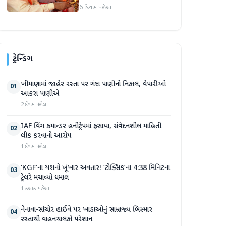
250 થી વધુ કાર્યકર્તાઓ
6 દિવસ પહેલા
જોડાયા
ટ્રેન્ડિંગ
ખીમાણામાં જાહેર રસ્તા પર ગંદા પાણીનો નિકાલ, વેપારીઓ
01
આકરા પાણીએ
2 દિવસ પહેલા
IAF વિંગ કમાન્ડર હનીટ્રેપમાં ફસાયા, સંવેદનશીલ માહિતી
02
લીક કરવાનો આરોપ
1 દિવસ પહેલા
‘KGF’ના યશનો ખૂંખાર અવતાર! ‘ટોક્સિક’ના 4:38 મિનિટના
03
ટ્રેલરે મચાવ્યો ધમાલ
1 કલાક પહેલા
નેનાવા-સાંચોર હાઈવે પર ખાડાઓનું સામ્રાજ્ય બિસ્માર
04
રસ્તાથી વાહનચાલકો પરેશાન