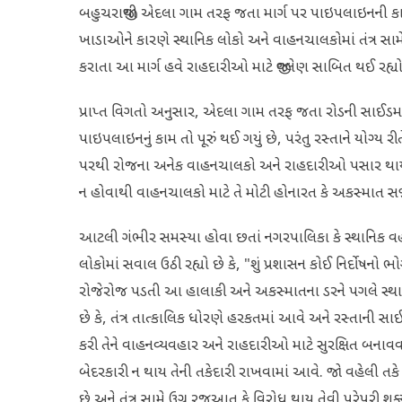
બહુચરાજીથી એદલા ગામ તરફ જતા માર્ગ પર પાઇપલાઇનની કા
ખાડાઓને કારણે સ્થાનિક લોકો અને વાહનચાલકોમાં તંત્ર સામે
કરાતા આ માર્ગ હવે રાહદારીઓ માટે જીવલેણ સાબિત થઈ રહ્યો
પ્રાપ્ત વિગતો અનુસાર, એદલા ગામ તરફ જતા રોડની સાઈડમાં 
પાઇપલાઇનનું કામ તો પૂરું થઈ ગયું છે, પરંતુ રસ્તાને યોગ્
પરથી રોજના અનેક વાહનચાલકો અને રાહદારીઓ પસાર થાય છે
ન હોવાથી વાહનચાલકો માટે તે મોટી હોનારત કે અકસ્માત સર્જી 
આટલી ગંભીર સમસ્યા હોવા છતાં નગરપાલિકા કે સ્થાનિક વહીવટી 
લોકોમાં સવાલ ઉઠી રહ્યો છે કે, "શું પ્રશાસન કોઈ નિર્દોષનો 
રોજેરોજ પડતી આ હાલાકી અને અકસ્માતના ડરને પગલે સ્થાનિક
છે કે, તંત્ર તાત્કાલિક ધોરણે હરકતમાં આવે અને રસ્તાની સા
કરી તેને વાહનવ્યવહાર અને રાહદારીઓ માટે સુરક્ષિત બનાવ
બેદરકારી ન થાય તેની તકેદારી રાખવામાં આવે. જો વહેલી તક
છે અને તંત્ર સામે ઉગ્ર રજૂઆત કે વિરોધ થાય તેવી પૂરેપૂરી શક્યત