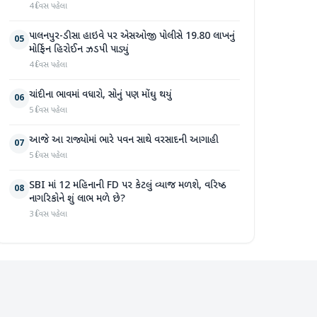
4 દિવસ પહેલા
પાલનપુર-ડીસા હાઇવે પર એસઓજી પોલીસે 19.80 લાખનું
05
મોર્ફિન હિરોઈન ઝડપી પાડ્યું
4 દિવસ પહેલા
ચાંદીના ભાવમાં વધારો, સોનું પણ મોંઘુ થયું
06
5 દિવસ પહેલા
આજે આ રાજ્યોમાં ભારે પવન સાથે વરસાદની આગાહી
07
5 દિવસ પહેલા
SBI માં 12 મહિનાની FD પર કેટલું વ્યાજ મળશે, વરિષ્ઠ
08
નાગરિકોને શું લાભ મળે છે?
3 દિવસ પહેલા