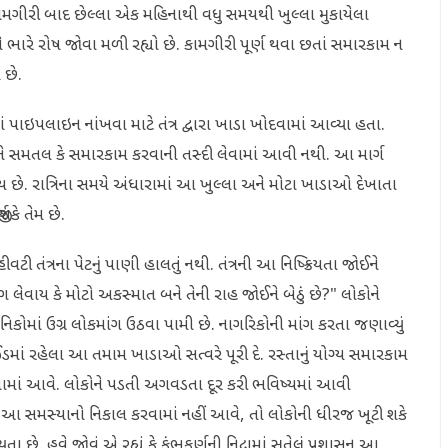
મગીરી બાદ છેલ્લા એક મહિનાથી વધુ સમયથી ખુલ્લા મુકાયેલા
 ભારે રોષ જોવા મળી રહ્યો છે. કામગીરી પૂર્ણ થવા છતાં સમારકામ ન
 છે.
પાઇપલાઇન નાંખવા માટે તંત્ર દ્વારા ખાડા ખોદવામાં આવ્યા હતા.
ય રીતે સમતલ કે સમારકામ કરવાની તસ્દી લેવામાં આવી નથી. આ માર્ગ
. રાત્રિના સમયે અંધારામાં આ ખુલ્લા અને મોટા ખાડાઓ દેખાતા
શકે તેમ છે.
તંત્રના પેટનું પાણી હાલતું નથી. તંત્રની આ નિષ્ક્રિયતા જોઈને
ભોગ લેવાય કે મોટો અકસ્માત બને તેની રાહ જોઈને બેઠું છે?" લોકોને
ોમાં ઉગ્ર લોકમાંગ ઉઠવા પામી છે. નાગરિકોની માંગ કરતા જણાવ્યું
ઈડમાં રહેલા આ તમામ ખાડાઓ સત્વરે પૂરી દે. રસ્તાનું યોગ્ય સમારકામ
વામાં આવે. લોકોને પડતી અગવડતા દૂર કરી ભવિષ્યમાં આવી
ે આ સમસ્યાનો નિકાલ કરવામાં નહીં આવે, તો લોકોની ધીરજ ખૂટી શકે
ા છે. હવે જોવું એ રહ્યું કે કુંભકર્ણની નિદ્રામાં સુતેલું પ્રશાસન આ