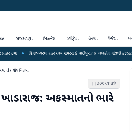
રાત
રાજકારણ
બિઝનેસ
સ્પોર્ટ્સ
હેલ્થ
ગેજેટ
અન
હિંમતનગરમાં રહસ્યમય વાયરસ કે ચાંદીપુરા? 6 બાળકોના મોતથી ફફડાટ
●
હવામાન 
તંત્ર ઘોર નિદ્રામાં
Bookmark
ર ખાડારાજ: અકસ્માતનો ભારે