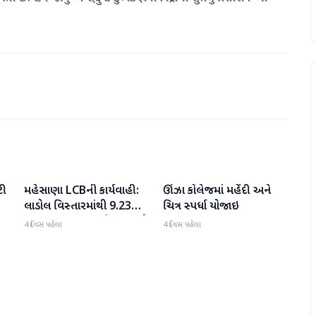
ટી
મહેસાણા LCBની કાર્યવાહી:
ઊંઝા કોલેજમાં મહેંદી અને
મહેસાણા
મહેસાણા
લાડોલ વિસ્તારમાંથી 9.23
ચિત્ર સ્પર્ધા યોજાઇ
લાખના મુદ્દામાલ સાથે 2 શખ્સો
4 દિવસ પહેલા
4 દિવસ પહેલા
ઝડપાયા