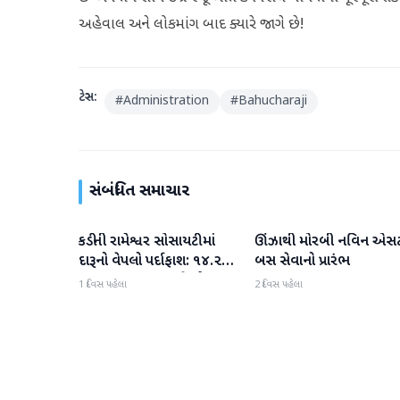
અહેવાલ અને લોકમાંગ બાદ ક્યારે જાગે છે!
ટેગ્સ:
#
Administration
#
Bahucharaji
સંબંધિત સમાચાર
કડીની રામેશ્વર સોસાયટીમાં
ઊંઝાથી મોરબી નવિન એસ
મહેસાણા
મહેસાણા
દારૂનો વેપલો પર્દાફાશ: ૧૪.૨૨
બસ સેવાનો પ્રારંભ
લાખના મુદ્દામાલ સાથે એક
1 દિવસ પહેલા
2 દિવસ પહેલા
શખ્સની ધરપકડ