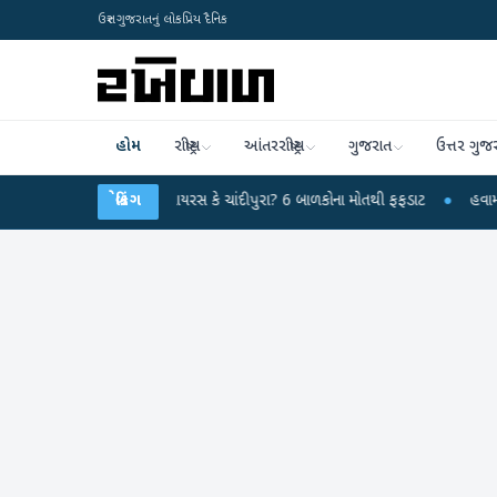
ઉત્તર ગુજરાતનું લોકપ્રિય દૈનિક
હોમ
રાષ્ટ્રીય
આંતરરાષ્ટ્રીય
ગુજરાત
ઉત્તર ગુજ
હસ્યમય વાયરસ કે ચાંદીપુરા? 6 બાળકોના મોતથી ફફડાટ
બ્રેકિંગ
●
હવામાન વિભાગે 18 રાજ્યો