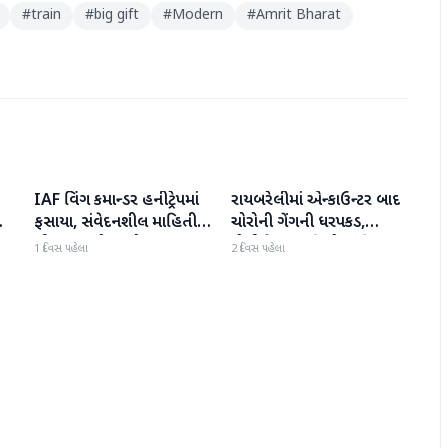
#
train
#
big gift
#
Modern
#
Amrit Bharat
IAF વિંગ કમાન્ડર હનીટ્રેપમાં
રાયબરેલીમાં એન્કાઉન્ટર બાદ
રાષ્ટ્રીય
રાષ્ટ્રીય
ફસાયા, સંવેદનશીલ માહિતી
ચોરોની ગેંગની ધરપકડ,
લીક કરવાનો આરોપ
પોલીસે 12.4 કિલો ચાંદીના
1 દિવસ પહેલા
2 દિવસ પહેલા
દાગીના જપ્ત કર્યા