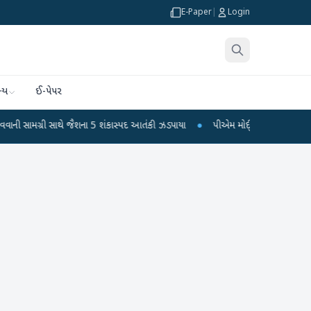
E-Paper
|
Login
્ય
ઈ-પેપર
જૈશના 5 શંકાસ્પદ આતંકી ઝડપાયા
●
પીએમ મોદીનું હસ્તલિખિત પોસ્ટકાર્ડ વિક્રમ-1 રોકેટ