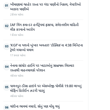
ખીમાણામાં જાહેર રસ્તા પર ગંદા પાણીનો નિકાલ, વેપારીઓ
01
આકરા પાણીએ
2 દિવસ પહેલા
IAF વિંગ કમાન્ડર હનીટ્રેપમાં ફસાયા, સંવેદનશીલ માહિતી
02
લીક કરવાનો આરોપ
1 દિવસ પહેલા
‘KGF’ના યશનો ખૂંખાર અવતાર! ‘ટોક્સિક’ના 4:38 મિનિટના
03
ટ્રેલરે મચાવ્યો ધમાલ
17 કલાક પહેલા
નેનાવા-સાંચોર હાઈવે પર ખાડાઓનું સામ્રાજ્ય બિસ્માર
04
રસ્તાથી વાહનચાલકો પરેશાન
4 દિવસ પહેલા
પાલનપુર-ડીસા હાઇવે પર એસઓજી પોલીસે 19.80 લાખનું
05
મોર્ફિન હિરોઈન ઝડપી પાડ્યું
4 દિવસ પહેલા
ચાંદીના ભાવમાં વધારો, સોનું પણ મોંઘુ થયું
06