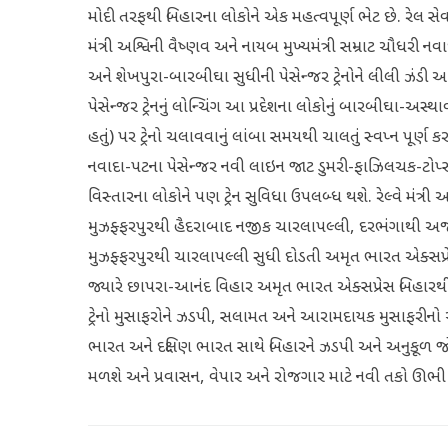
મોદી તરફથી બિહારના લોકોને એક મહત્વપૂર્ણ ભેટ છે. રેલ સેવ
મંત્રી અશ્વિની વૈષ્ણવ અને નાયબ મુખ્યમંત્રી સમ્રાટ ચૌધર
અને શેખપુરા-બારબીઘા સુધીની પેસેન્જર ટ્રેનોને લીલી ઝંડ
પેસેન્જર ટ્રેનનું લોન્ચિંગ આ પ્રદેશના લોકોનું બારબીઘા-અસ
હતું) પર ટ્રેનો ચલાવવાનું લાંબા સમયથી ચાલતું સ્વપ્ન પૂર્
નવાદા-પટના પેસેન્જર નવી લાઇન જાટ ડુમરી-ફાઝિલચક-ટોપ્સ
વિસ્તારના લોકોને પણ ટ્રેન સુવિધા ઉપલબ્ધ થશે. રેલ્વે મંત્રી અ
મુઝફ્ફરપુરથી હૈદરાબાદ નજીક ચારલાપલ્લી, દરભંગાથી અજ
મુઝફ્ફરપુરથી ચારલાપલ્લી સુધી દોડતી અમૃત ભારત એક્સપ્રે
જ્યારે છાપરા-આનંદ વિહાર અમૃત ભારત એક્સપ્રેસ બિહારથી દિ
ટ્રેનો મુસાફરોને ઝડપી, સલામત અને આરામદાયક મુસાફરીનો અન
ભારત અને દક્ષિણ ભારત સાથે બિહારને ઝડપી અને અનુકૂળ જોડાણ
મળશે અને પ્રવાસન, વેપાર અને રોજગાર માટે નવી તકો ઊભી