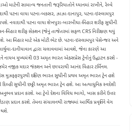
ાઓ માટેની સામાન્ય જનતાની જરૂરિયાતોને ધ્યાનમાં રાખીને, રેલ્વે
ી નવાદાથી પટના વાયા પટના-બક્સર, ઝાઝા-દાનાપુર, પટના-ઇસ્લામપુર
ી આપશે. નવાદાથી પટના વાયા શેખપુરા-બારબીઘા-બિહાર શરીફ સુધીની
્થાવન-બિહાર શરીફ સેક્શન (જેનું તાજેતરમાં સફળ CRS નિરીક્ષણ થયું
ણ કરશે. આ બિહાર માટે એક મોટી ભેટ છે. પટના-ઇસ્લામપુર પેસેન્જર અને
ાર્થુવા-દાનીયાવાન દ્વારા ચલાવવામાં આવશે, જેના કારણે આ
ને નાયબ મુખ્યમંત્રી 03 અમૃત ભારત એક્સપ્રેસ ટ્રેનોનું ઉદ્ઘાટન કરશે -
મેર નજીક મદાર જંકશન અને છાપરાથી આનંદ વિહાર ટર્મિનલ.
સ મુઝફ્ફરપુરથી દક્ષિણ ભારત સુધીની પ્રથમ અમૃત ભારત ટ્રેન હશે
લ્હી સુધીની છઠ્ઠી અમૃત ભારત ટ્રેન હશે. આ અત્યાધુનિક સ્વદેશી
ુભવ પ્રદાન કરશે. આ ટ્રેનો દેશના વિવિધ ભાગો, ખાસ કરીને ઉત્તર
 પ્રદાન કરશે. તેમના સંચાલનથી રાજ્યમાં આર્થિક પ્રવૃત્તિને વેગ
 થશે.