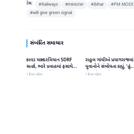
ટેગ્સ:
#
Railways
#
minister
#
Bihar
#
PM MODI
#
will give green signal
સંબંધિત સમાચાર
કાવડ યાત્રા દરમિયાન SDRF
રાહુલ ગાંધીએ પ્રયાગરાજમાં
રાષ્ટ્રીય
રાષ્ટ્રીય
સતર્ક, ભારે પ્રવાહમાં ફસાયેલા
યુવાનોને સંબોધતા કહ્યું, 'હું
18 શિવભક્તોને બચાવ્યા
પીડા, ડેટા અને સંપત્તિ વિશે
1 દિવસ પહેલા
1 દિવસ પહેલા
વાત કરીશ'