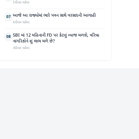
5 દિવસ પહેલા
આજે આ રાજ્યોમાં ભારે પવન સાથે વરસાદની આગાહી
07
6 દિવસ પહેલા
SBI માં 12 મહિનાની FD પર કેટલું વ્યાજ મળશે, વરિષ્ઠ
08
નાગરિકોને શું લાભ મળે છે?
4 દિવસ પહેલા