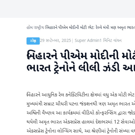
હોમ
/
રાષ્ટ્રીય
/
બિહારને પીએમ મોદીની મોટી ભેટ: રેલ્વે મંત્રી ત્રણ અમૃત ભારત
29 સપ્ટેમ્બર, 2025
|
Super Admin
1
મિનિટ વાંચન
રાષ્ટ્રીય
બિહારને પીએમ મોદીની મોટી ભ
ભારત ટ્રેનોને લીલી ઝંડી 
બિહારને આધુનિક રેલ કનેક્ટિવિટીના ક્ષેત્રમાં વધુ એક મોટી ભે
મુખ્યમંત્રી સમ્રાટ ચૌધરી પટના જંક્શનથી ત્રણ અમૃત ભારત એક્સપ્
અશ્વિની વૈષ્ણવ આ કાર્યક્રમમાં વીડિયો કોન્ફરન્સિંગ દ્વારા જોડ
થયેલી અમૃત ભારત એક્સપ્રેસ હાલમાં દેશભરમાં 12 સેવાઓ 
એક્સપ્રેસ ટ્રેનોના લોન્ચિંગ સાથે, આ શ્રેણીમાં ટ્રેનોની સંખ્ય