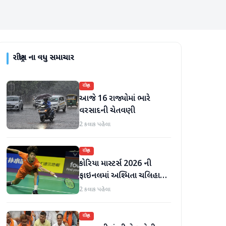
રાષ્ટ્રીય
ના વધુ સમાચાર
રાષ્ટ્રીય
આજે 16 રાજ્યોમાં ભારે
વરસાદની ચેતવણી
2 કલાક પહેલા
રાષ્ટ્રીય
કોરિયા માસ્ટર્સ 2026 ની
ફાઇનલમાં અશ્મિતા ચલિહાએ
ચીની ખેલાડીને હરાવીને પ્રથમ
2 કલાક પહેલા
BWF વર્લ્ડ ટૂર ટાઇટલ જીત્યું
રાષ્ટ્રીય