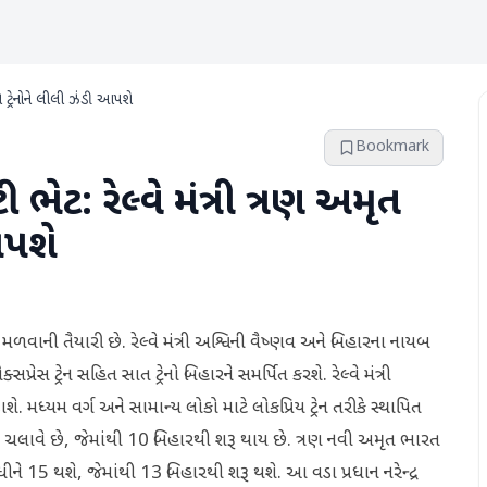
 ટ્રેનોને લીલી ઝંડી આપશે
Bookmark
ેટ: રેલ્વે મંત્રી ત્રણ અમૃત
આપશે
ટ મળવાની તૈયારી છે. રેલ્વે મંત્રી અશ્વિની વૈષ્ણવ અને બિહારના નાયબ
રેસ ટ્રેન સહિત સાત ટ્રેનો બિહારને સમર્પિત કરશે. રેલ્વે મંત્રી
ાશે. મધ્યમ વર્ગ અને સામાન્ય લોકો માટે લોકપ્રિય ટ્રેન તરીકે સ્થાપિત
ચલાવે છે, જેમાંથી 10 બિહારથી શરૂ થાય છે. ત્રણ નવી અમૃત ભારત
ા વધીને 15 થશે, જેમાંથી 13 બિહારથી શરૂ થશે. આ વડા પ્રધાન નરેન્દ્ર