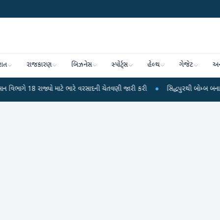
રાત
રાજકારણ
બિઝનેસ
સ્પોર્ટ્સ
હેલ્થ
ગેજેટ
અન
 માટે ભારે વરસાદની ચેતવણી જારી કરી
●
સિદ્ધપુરથી બોમ્બ બનાવવાની સામગ્રી સાથે 