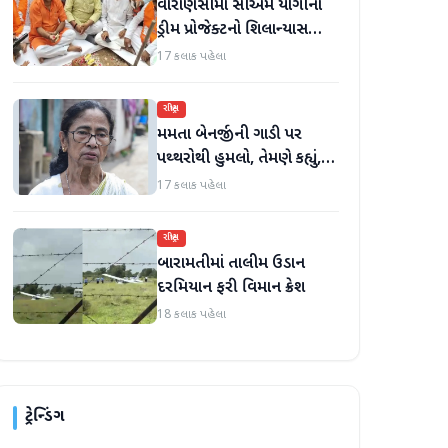
વારાણસીમાં સીએમ યોગીના
ડ્રીમ પ્રોજેક્ટનો શિલાન્યાસ
સમારોહ
17 કલાક પહેલા
રાષ્ટ્રીય
મમતા બેનર્જીની ગાડી પર
પથ્થરોથી હુમલો, તેમણે કહ્યું,
'મારું માથું ફૂટી ગયું હોત'
17 કલાક પહેલા
રાષ્ટ્રીય
બારામતીમાં તાલીમ ઉડાન
દરમિયાન ફરી વિમાન ક્રેશ
18 કલાક પહેલા
ટ્રેન્ડિંગ