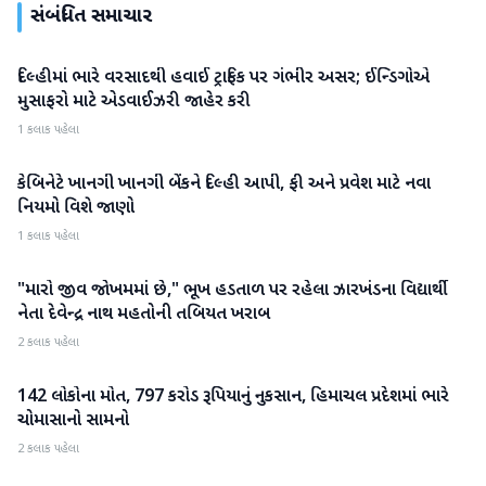
સંબંધિત સમાચાર
દિલ્હીમાં ભારે વરસાદથી હવાઈ ટ્રાફિક પર ગંભીર અસર; ઈન્ડિગોએ
રાષ્ટ્રીય
મુસાફરો માટે એડવાઈઝરી જાહેર કરી
1 કલાક પહેલા
કેબિનેટે ખાનગી ખાનગી બેંકને દિલ્હી આપી, ફી અને પ્રવેશ માટે નવા
રાષ્ટ્રીય
નિયમો વિશે જાણો
1 કલાક પહેલા
"મારો જીવ જોખમમાં છે," ભૂખ હડતાળ પર રહેલા ઝારખંડના વિદ્યાર્થી
રાષ્ટ્રીય
નેતા દેવેન્દ્ર નાથ મહતોની તબિયત ખરાબ
2 કલાક પહેલા
142 લોકોના મોત, 797 કરોડ રૂપિયાનું નુકસાન, હિમાચલ પ્રદેશમાં ભારે
રાષ્ટ્રીય
ચોમાસાનો સામનો
2 કલાક પહેલા