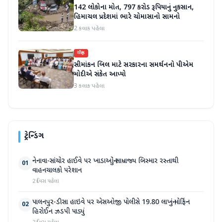
142 લોકોના મોત, 797 કરોડ રૂપિયાનું નુકસાન,
હિમાચલ પ્રદેશમાં ભારે ચોમાસાનો સામનો
2 કલાક પહેલા
રાષ્ટ્રીય
સીમાંકન બિલ માટે સરકારના સમર્થનનો પીએમ
મોદીએ સંકેત આપ્યો
3 કલાક પહેલા
ટ્રેન્ડિંગ
નેનાવા-સાંચોર હાઈવે પર ખાડાઓનું સામ્રાજ્ય બિસ્માર રસ્તાથી
01
વાહનચાલકો પરેશાન
2 દિવસ પહેલા
પાલનપુર-ડીસા હાઇવે પર એસઓજી પોલીસે 19.80 લાખનું મોર્ફિન
02
હિરોઈન ઝડપી પાડ્યું