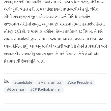
રાધાકૃષ્ણનની ઉમેદવારીની જાહેરાત કરી. વડા પ્રધાન નરેન્દ્ર મોદીએ આ
અંગે ખુશી વ્યક્ત કરી. X પર પોસ્ટ કરતાં પ્રધાનમંત્રીએ કહ્યું, "થિરુ
સીપી રાધાકૃષ્ણન જી પાસે સંસદસભ્ય અને વિવિધ રાજ્યોના
રાજ્યપાલ તરીકેનો સમૃદ્ધ અનુભવ છે. સંસદમાં તેમનો હસ્તક્ષેપ હંમેશા
તીક્ષ્ણ રહ્યો છે. રાજ્યપાલ તરીકેના તેમના કાર્યકાળ દરમિયાન, તેમણે
સામાન્ય નાગરિકો દ્વારા સામનો કરવામાં આવતા પડકારોના ઉકેલ પર
ધ્યાન કેન્દ્રિત કર્યું. આ અનુભવોએ ખાતરી આપી કે તેમને કાયદાકીય અને
બંધારણીય બાબતોનું વ્યાપક જ્ઞાન છે. મને વિશ્વાસ છે કે તેઓ એક
પ્રેરણાદાયી ઉપરાષ્ટ્રપતિ બનશે."
ટેગ્સ:
#
candidate
#
Maharashtra
#
Vice President
#
Governor
#
CP Radhakrishnan