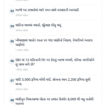
2 દિવસ પહેલા
આજે આ રાજ્યોમાં ભારે પવન સાથે વરસાદની આગાહી
03
3 દિવસ પહેલા
ચાંદીના ભાવમાં વધારો, સોનું પણ મોંઘુ થયું
04
3 દિવસ પહેલા
ખીમાણામાં જાહેર રસ્તા પર ગંદા પાણીનો નિકાલ, વેપારીઓ આકરા
05
પાણીએ
1 કલાક પહેલા
SBI માં 12 મહિનાની FD પર કેટલું વ્યાજ મળશે, વરિષ્ઠ નાગરિકોને
06
શું લાભ મળે છે?
1 દિવસ પહેલા
ચાંદી 5,000 રૂપિયા મોંઘી થઈ, સોનાના ભાવ 2,200 રૂપિયા સુધી
07
વધ્યા
2 દિવસ પહેલા
બાંકીપુર વિધાનસભા બેઠક પર પ્રશાંત કિશોર 8,000 થી વધુ મતોથી
08
આગળ