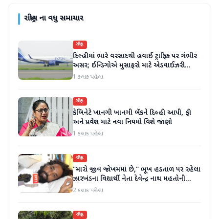
રાષ્ટ્રીય
ના વધુ સમાચાર
રાષ્ટ્રીય
દિલ્હીમાં ભારે વરસાદથી હવાઈ ટ્રાફિક પર ગંભીર
અસર; ઈન્ડિગોએ મુસાફરો માટે એડવાઈઝરી
જાહેર કરી
1 કલાક પહેલા
રાષ્ટ્રીય
કેબિનેટે ખાનગી ખાનગી બેંકને દિલ્હી આપી, ફી
અને પ્રવેશ માટે નવા નિયમો વિશે જાણો
1 કલાક પહેલા
રાષ્ટ્રીય
"મારો જીવ જોખમમાં છે," ભૂખ હડતાળ પર રહેલા
ઝારખંડના વિદ્યાર્થી નેતા દેવેન્દ્ર નાથ મહતોની
તબિયત ખરાબ
2 કલાક પહેલા
રાષ્ટ્રીય