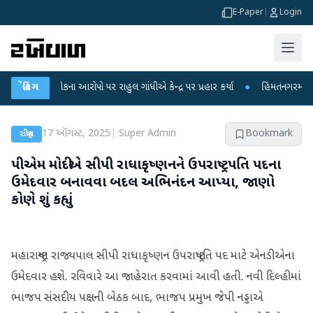
E-Paper
|
Login
્ષા લીકના આરોપો પર રાહુલ ગાંધીએ કેન્દ્ર પર પ્રહાર કર્યા
બ્રેકિંગ
●
હિંમતનગરમાં રહસ્યમય 
17 ઑગસ્ટ, 2025
|
Super Admin
Bookmark
રાષ્ટ્રીય
પીએમ મોદીએ સીપી રાધાકૃષ્ણનને ઉપરાષ્ટ્રપતિ પદના
ઉમેદવાર બનાવવા બદલ અભિનંદન આપ્યા, જાણો
કોણે શું કહ્યું
મહારાષ્ટ્રના રાજ્યપાલ સીપી રાધાકૃષ્ણન ઉપરાષ્ટ્રપતિ પદ માટે એનડીએના
ઉમેદવાર હશે. રવિવારે આ જાહેરાત કરવામાં આવી હતી. નવી દિલ્હીમાં
ભાજપ સંસદીય પક્ષની બેઠક બાદ, ભાજપ પ્રમુખ જેપી નડ્ડાએ