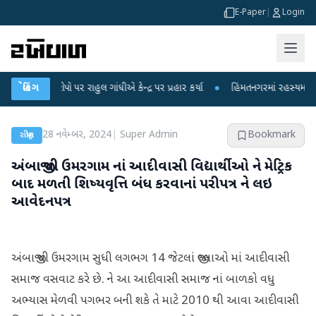
E-Paper
|
Login
આરોપો પર રાહુલ ગાંધીએ કેન્દ્ર પર પ્રહાર કર્યા
બ્રેકિંગ
●
હિંમતનગરમાં રહસ્યમય વાયરસ કે ચ
28 નવેમ્બર, 2024
|
Super Admin
Bookmark
રાષ્ટ્રીય
અંબાજી થી ઉમરગામ નાં આદીવાસી વિદ્યાર્થીઓ ને મેટ્રિક
બાદ મળતી શિષ્યવૃત્તિ બંધ કરવાનાં પરીપત્ર ને લઇ
આવેદનપત્ર
અંબાજી થી ઉમરગામ સુધી લગભગ 14 જેટલાં જીલ્લાઓ માં આદીવાસી
સમાજ વસવાટ કરે છે. ને આ આદીવાસી સમાજ નાં બાળકો વધુ
અભ્યાસ મેળવી પગભર બની શકે તે માટે 2010 થી આવા આદીવાસી