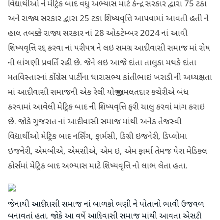
વિદ્યાર્થીઓ ને મેટ્રિક બાદ વધુ અભ્યાસ માટે કેન્દ્ર સરકાર દ્વારા 75 ટકા
અને રાજ્ય સરકાર દ્વારા 25 ટકા શિષ્યવૃત્તિ આપવામાં આવતી હતી ને
હાલ તબક્કે રાજ્ય સરકાર નાં 28 ઓક્ટેમ્બર 2024 નાં આવી
શિષ્યવૃત્તિ રદ્દ કરવા નાં પરીપત્ર ને લઇ સમગ્ર આદીવાસી સમાજ માં રોષ
ની લાંગણી પ્રવર્તિ રહી છે. જેને લઇ આજે દાંતા તાલુકા મથકે દાંતા
મતવિસ્તારનાં કોંગ્રેસ પાર્ટીના ધારાસભ્ય કાંતીભાઇ ખરાડી ની અધ્યક્ષતા
માં આદીવાસી સમાજની એક રેલી યોજી મામલતદાર કચેરીએ બંધ
કરવામાં આવેલી મેટ્રિક બાદ ની શિષ્યવૃત્તિ ફરી ચાલુ કરવાં માંગ કરાઇ
છે. જોકે ગુજરાત નાં આદીવાસી સમાજ માંથી અનેક તેજસ્વી
વિદ્યાર્થીઓ મેટ્રિક બાદ નર્સિંગ, ફાર્મસી, ડિગ્રી ઇજનેરી, ડિપ્લોમા
ઇજનેરી, એમબીએ, એમસીએ, એમ ઇ, એમ ફાર્મા તેમજ પેરા મેડિકલ
કોર્સમાં મેટ્રિક બાદ અભ્યાસ માટે શિષ્યવૃત્તિ નો લાભ લેતા હતા.
જેનાથી આદીવાસી સમાજ નાં બાળકો ભણી ને પોતાનો ભાવી ઉજવળ
બનાવતાં હતા. જોકે આ વર્ષે આદિવાસી સમાજ માંથી આવતા એસટી