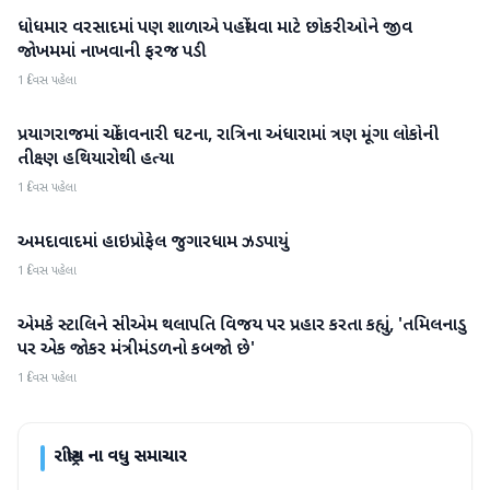
ધોધમાર વરસાદમાં પણ શાળાએ પહોંચવા માટે છોકરીઓને જીવ
રાષ્ટ્રીય
જોખમમાં નાખવાની ફરજ પડી
1 દિવસ પહેલા
પ્રયાગરાજમાં ચોંકાવનારી ઘટના, રાત્રિના અંધારામાં ત્રણ મૂંગા લોકોની
રાષ્ટ્રીય
તીક્ષ્ણ હથિયારોથી હત્યા
1 દિવસ પહેલા
અમદાવાદમાં હાઇપ્રોફેલ જુગારધામ ઝડપાયું
રાષ્ટ્રીય
1 દિવસ પહેલા
એમકે સ્ટાલિને સીએમ થલાપતિ વિજય પર પ્રહાર કરતા કહ્યું, 'તમિલનાડુ
રાષ્ટ્રીય
પર એક જોકર મંત્રીમંડળનો કબજો છે'
1 દિવસ પહેલા
રાષ્ટ્રીય
ના વધુ સમાચાર