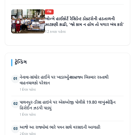
રાષ્ટ્રીય
બોમ્બે હાઈકોર્ટે રેસિડેન્ટ ડોક્ટરોની હડતાળની
ઝાટકણી કાઢી, 'જો કામ ન હોય તો પગાર બંધ કરો'
12 કલાક પહેલા
ટ્રેન્ડિંગ
નેનાવા-સાંચોર હાઈવે પર ખાડાઓનું સામ્રાજ્ય બિસ્માર રસ્તાથી
01
વાહનચાલકો પરેશાન
1 દિવસ પહેલા
પાલનપુર-ડીસા હાઇવે પર એસઓજી પોલીસે 19.80 લાખનું મોર્ફિન
02
હિરોઈન ઝડપી પાડ્યું
1 દિવસ પહેલા
આજે આ રાજ્યોમાં ભારે પવન સાથે વરસાદની આગાહી
03
2 દિવસ પહેલા