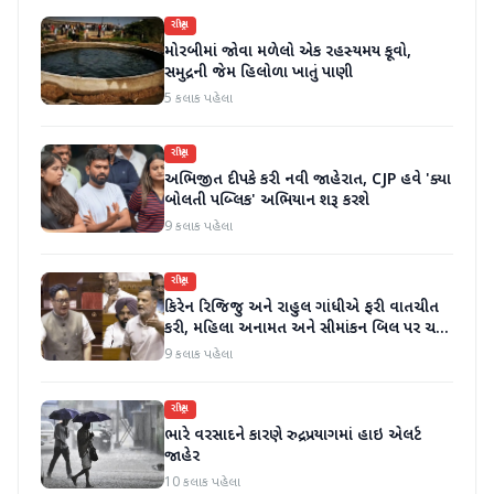
રાષ્ટ્રીય
મોરબીમાં જોવા મળેલો એક રહસ્યમય કૂવો,
સમુદ્રની જેમ હિલોળા ખાતું પાણી
5 કલાક પહેલા
રાષ્ટ્રીય
અભિજીત દીપકે કરી નવી જાહેરાત, CJP હવે 'ક્યા
બોલતી પબ્લિક' અભિયાન શરૂ કરશે
9 કલાક પહેલા
રાષ્ટ્રીય
કિરેન રિજિજુ અને રાહુલ ગાંધીએ ફરી વાતચીત
કરી, મહિલા અનામત અને સીમાંકન બિલ પર ચર્ચા
કરી
9 કલાક પહેલા
રાષ્ટ્રીય
ભારે વરસાદને કારણે રુદ્રપ્રયાગમાં હાઇ એલર્ટ
જાહેર
10 કલાક પહેલા