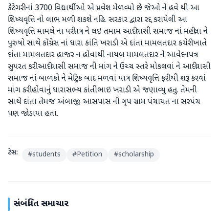
કેટેગરી નાં 3700 વિદ્યાર્થીઓ એ પ્રવેશ મેળવ્યો છે જેઓ ને હવે થી આ
શિષ્યવૃત્તિ નો લાભ મળી શકશે નહિ. સરકાર દ્વારા રદ્દ કરાયેલી આ
શિષ્યવૃત્તિ મામલે ના પરીપત્ર ને લઇ તમામ આદીવાસી સમાજ નાં મહીલા ને
પુરુષો સાથે કોંગ્રેસ નાં ધારા કાંતિ ખરાડી એ દાંતા મામલતદાર કચેરી ખાતે
દાંતા મામલતદાર હાજર ન હોવાથી નાયબ મામલતદાર ને આવેદનપત્ર
સુપરત કરી આદીવાસી સમાજ ની માંગ ને ઉચ્ચ સ્તરે મોકલવાં ને આદીવાસી
સમાજ નાં બાળકો ને મેટ્રિક બાદ મળવાં પાત્ર શિષ્યવૃત્તિ ફરી થી શરૂ કરવાં
માંગ કરી હોવાનું ધારાસભ્ય કાંતીભાઇ ખરાડી એ જણાવ્યુ હતુ. તેમની
સાથે દાંતા તેમજ અંબાજી આસપાસ ની ગૃપ ગ્રામ પંચાયત ના સરપંચ
પણ જોડાયા હતા.
ટેગ્સ:
#
students
#
Petition
#
scholarship
સંબંધિત સમાચાર