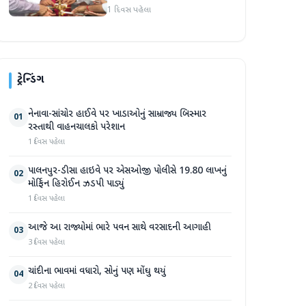
સભા મળી
1 દિવસ પહેલા
ટ્રેન્ડિંગ
નેનાવા-સાંચોર હાઈવે પર ખાડાઓનું સામ્રાજ્ય બિસ્માર
01
રસ્તાથી વાહનચાલકો પરેશાન
1 દિવસ પહેલા
પાલનપુર-ડીસા હાઇવે પર એસઓજી પોલીસે 19.80 લાખનું
02
મોર્ફિન હિરોઈન ઝડપી પાડ્યું
1 દિવસ પહેલા
આજે આ રાજ્યોમાં ભારે પવન સાથે વરસાદની આગાહી
03
3 દિવસ પહેલા
ચાંદીના ભાવમાં વધારો, સોનું પણ મોંઘુ થયું
04
2 દિવસ પહેલા