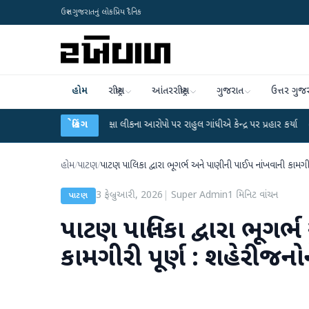
ઉત્તર ગુજરાતનું લોકપ્રિય દૈનિક
હોમ
રાષ્ટ્રીય
આંતરરાષ્ટ્રીય
ગુજરાત
ઉત્તર ગુજ
-NET પરીક્ષા લીકના આરોપો પર રાહુલ ગાંધીએ કેન્દ્ર પર પ્રહાર કર્યા
બ્રેકિંગ
●
હિંમતનગરમાં
હોમ
/
પાટણ
/
પાટણ પાલિકા દ્વારા ભૂગર્ભ અને પાણીની પાઈપ નાંખવાની કામગ
3 ફેબ્રુઆરી, 2026
|
Super Admin
1
મિનિટ વાંચન
પાટણ
પાટણ પાલિકા દ્વારા ભૂગર
કામગીરી પૂર્ણ : શહેરીજન