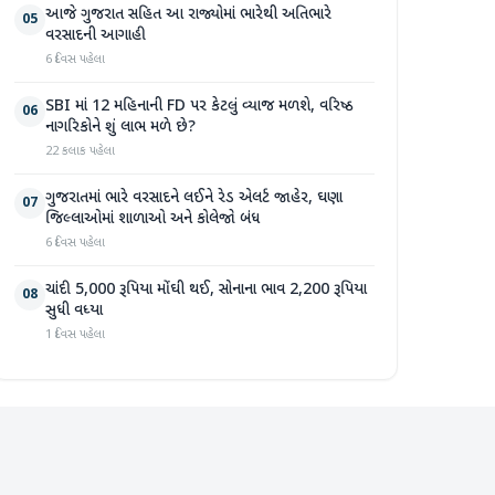
આજે ગુજરાત સહિત આ રાજ્યોમાં ભારેથી અતિભારે
05
વરસાદની આગાહી
6 દિવસ પહેલા
SBI માં 12 મહિનાની FD પર કેટલું વ્યાજ મળશે, વરિષ્ઠ
06
નાગરિકોને શું લાભ મળે છે?
22 કલાક પહેલા
ગુજરાતમાં ભારે વરસાદને લઈને રેડ એલર્ટ જાહેર, ઘણા
07
જિલ્લાઓમાં શાળાઓ અને કોલેજો બંધ
6 દિવસ પહેલા
ચાંદી 5,000 રૂપિયા મોંઘી થઈ, સોનાના ભાવ 2,200 રૂપિયા
08
સુધી વધ્યા
1 દિવસ પહેલા