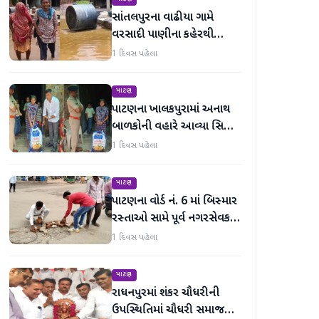
સાંતલપુરના વાઢીયા ગામે
વરસાદી પાણીના કહેરથી
ગ્રામજનો હાલાકીમાં
1 દિવસ પહેલા
પાટણ
પાટણના ખાલકપુરામાં અનાથ
બાળકોની વહારે આવ્યા સિટી
'એ' ડિવિઝન PI અને તેમની
1 દિવસ પહેલા
ટીમ, માનવતા મહેકી
પાટણ
પાટણના વોર્ડ નં. 6 માં બિસ્માર
રસ્તાઓ સામે પૂર્વ નગરસેવક
મેદાનમાં
1 દિવસ પહેલા
પાટણ
રાધનપુરમાં શંકર ચૌધરીની
ઉપસ્થિતિમાં ચૌધરી સમાજની