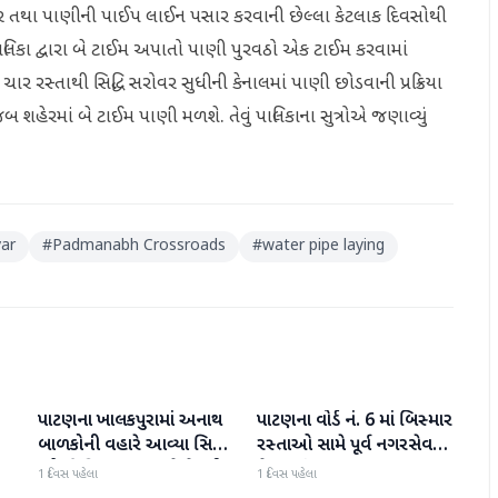
 ગટર તથા પાણીની પાઈપ લાઈન પસાર કરવાની છેલ્લા કેટલાક દિવસોથી
લિકા દ્વારા બે ટાઈમ અપાતો પાણી પુરવઠો એક ટાઈમ કરવામાં
ર રસ્તાથી સિદ્ધિ સરોવર સુધીની કેનાલમાં પાણી છોડવાની પ્રક્રિયા
હેરમાં બે ટાઈમ પાણી મળશે. તેવું પાલિકાના સુત્રોએ જણાવ્યું
var
#
Padmanabh Crossroads
#
water pipe laying
પાટણના ખાલકપુરામાં અનાથ
પાટણના વોર્ડ નં. 6 માં બિસ્માર
પાટણ
પાટણ
બાળકોની વહારે આવ્યા સિટી
રસ્તાઓ સામે પૂર્વ નગરસેવક
'એ' ડિવિઝન PI અને તેમની
મેદાનમાં
1 દિવસ પહેલા
1 દિવસ પહેલા
ટીમ, માનવતા મહેકી