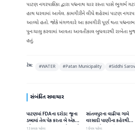
પાટણ નગરપાલિકા દ્વારા પદ્મનાથ ચાર રસ્તા પાસે ભુગર્ભ
હાથ ધરવામાં આવેલ. કામગીરીને લીધે શહેરમાં પાટણ નગરપા
આવ્યો હતો. જોકે મંગળવારે આ કામગીરી પૂર્ણ થતા પદ્મનાભ ચા
પુનઃચાલુ કરવામાં આવતા આવતીકાલ બુધવારથી રાબેતા મુજબ શ
હતું.
ટેગ્સ:
#
WATER
#
Patan Municipality
#
Siddhi Saro
સંબંધિત સમાચાર
પાટણમાં FDAના દરોડા: જૂના
સાંતલપુરના વાઢીયા ગામે
પાટણ
પાટણ
ડબ્બામાં તેલ પેક કરતા બે એકમો
વરસાદી પાણીના કહેરથી
સીલ, રૂ. ૧૬.૧૪ લાખનો જથ્થો
ગ્રામજનો હાલાકીમાં
13 કલાક પહેલા
1 દિવસ પહેલા
જપ્ત