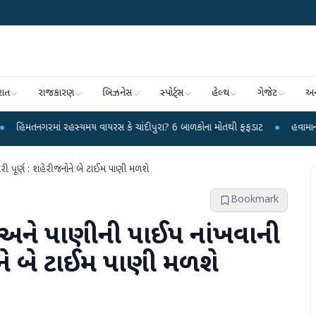
રાત
રાજકારણ
બિઝનેસ
સ્પોર્ટ્સ
હેલ્થ
ગેજેટ
અન
 રહસ્યમય વાયરસ કે ચાંદીપુરા? 6 બાળકોના મોતથી ફફડાટ
●
હવામાન વિભાગે 18 રાજ્ય
ીરી પૂર્ણ : શહેરીજનોને બે ટાઈમ પાણી મળશે
Bookmark
્ભ અને પાણીની પાઈપ નાંખવાની
ોને બે ટાઈમ પાણી મળશે