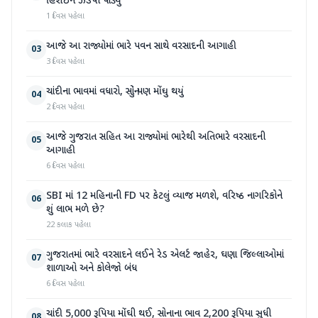
હિરોઈન ઝડપી પાડ્યું
1 દિવસ પહેલા
આજે આ રાજ્યોમાં ભારે પવન સાથે વરસાદની આગાહી
03
3 દિવસ પહેલા
ચાંદીના ભાવમાં વધારો, સોનું પણ મોંઘુ થયું
04
2 દિવસ પહેલા
આજે ગુજરાત સહિત આ રાજ્યોમાં ભારેથી અતિભારે વરસાદની
05
આગાહી
6 દિવસ પહેલા
SBI માં 12 મહિનાની FD પર કેટલું વ્યાજ મળશે, વરિષ્ઠ નાગરિકોને
06
શું લાભ મળે છે?
22 કલાક પહેલા
ગુજરાતમાં ભારે વરસાદને લઈને રેડ એલર્ટ જાહેર, ઘણા જિલ્લાઓમાં
07
શાળાઓ અને કોલેજો બંધ
6 દિવસ પહેલા
ચાંદી 5,000 રૂપિયા મોંઘી થઈ, સોનાના ભાવ 2,200 રૂપિયા સુધી
08