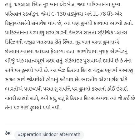
હતું. ચકલાલા સ્થિત નૂર ખાન એરબેઝ, જ્યાં પાકિસ્તાનના મુખ્ય
પરિવહન સ્ક્વોડ્રન, જેમાં C-130 હર્ક્યુલસ અને IL-78 મિડ-એર
રિફ્યુઅલર્સનો સમાવેશ થાય છે, ત્યાં પણ હુમલો કરવામાં આવ્યો હતો.
પાકિસ્તાનના પરમાણુ શસ્ત્રાગારની દેખરેખ રાખતા સ્ટ્રેટેજિક પ્લાન્સ
ડિવિઝનની નજીક ખતરનાક રીતે સ્થિત, નૂર ખાન પરના હુમલાએ
ઇસ્લામાબાદમાં આંચકા ફેલાવ્યા હતા. સરગોધામાં મુશફ એરબેઝનું
બીજું એક મહત્વપૂર્ણ લક્ષ્ય હતું. સેટેલાઇટ પુરાવાઓ દર્શાવે છે કે તેના
રનવે પર હુમલો થયો છે. આ બેઝ કિરાના હિલ્સ નજીક ભૂગર્ભ પરમાણુ
સંગ્રહ સાથે જોડાયેલો હોવાનું કહેવાય છે. ભારતીય એર માર્શલ એકે
ભારતીએ પાછળથી પરમાણુ સંપત્તિ પર હુમલો કરવાનો કોઈ ઇરાદો
નકારી કાઢ્યો હતો, અને કહ્યું હતું કે કિરાના હિલ્સ અથવા ત્યાં જે કંઈ છે
તેના પર કોઈ હુમલો થયો નથી.
ટેગ્સ:
#
Operation Sindoor aftermath