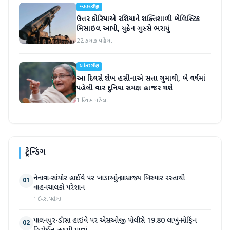
આંતરરાષ્ટ્રીય
ઉત્તર કોરિયાએ રશિયાને શક્તિશાળી બેલિસ્ટિક
મિસાઇલ આપી, યુક્રેન ગુસ્સે ભરાયું
22 કલાક પહેલા
આંતરરાષ્ટ્રીય
આ દિવસે શેખ હસીનાએ સત્તા ગુમાવી, બે વર્ષમાં
પહેલી વાર દુનિયા સમક્ષ હાજર થશે
1 દિવસ પહેલા
ટ્રેન્ડિંગ
નેનાવા-સાંચોર હાઈવે પર ખાડાઓનું સામ્રાજ્ય બિસ્માર રસ્તાથી
01
વાહનચાલકો પરેશાન
1 દિવસ પહેલા
પાલનપુર-ડીસા હાઇવે પર એસઓજી પોલીસે 19.80 લાખનું મોર્ફિન
02