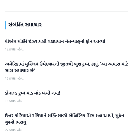
સંબંધિત સમાચાર
પીએમ મોદીને ઇઝરાયલી વડાપ્રધાન નેતન્યાહૂનો ફોન આવ્યો
આંતરરાષ્ટ્રીય
12 કલાક પહેલા
અમેરિકામાં મુસ્લિમ ઉમેદવારની જીતથી ખુશ ટ્રમ્પ, કહ્યું, 'આ અમારા માટે
આંતરરાષ્ટ્રીય
સારા સમાચાર છે'
16 કલાક પહેલા
ડોનાલ્ડ ટ્રમ્પ માંડ માંડ બચી ગયા!
આંતરરાષ્ટ્રીય
18 કલાક પહેલા
ઉત્તર કોરિયાએ રશિયાને શક્તિશાળી બેલિસ્ટિક મિસાઇલ આપી, યુક્રેન
આંતરરાષ્ટ્રીય
ગુસ્સે ભરાયું
22 કલાક પહેલા