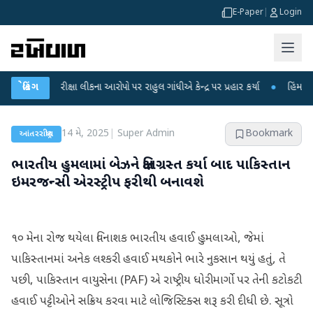
E-Paper
|
Login
પરીક્ષા લીકના આરોપો પર રાહુલ ગાંધીએ કેન્દ્ર પર પ્રહાર કર્યા
બ્રેકિંગ
●
હિંમતનગરમાં રહસ્
14 મે, 2025
|
Super Admin
Bookmark
આંતરરાષ્ટ્રીય
ભારતીય હુમલામાં બેઝને ક્ષતિગ્રસ્ત કર્યા બાદ પાકિસ્તાન
ઇમરજન્સી એરસ્ટ્રીપ ફરીથી બનાવશે
૧૦ મેના રોજ થયેલા વિનાશક ભારતીય હવાઈ હુમલાઓ, જેમાં
પાકિસ્તાનમાં અનેક લશ્કરી હવાઈ મથકોને ભારે નુકસાન થયું હતું, તે
પછી, પાકિસ્તાન વાયુસેના (PAF) એ રાષ્ટ્રીય ધોરીમાર્ગો પર તેની કટોકટી
હવાઈ પટ્ટીઓને સક્રિય કરવા માટે લોજિસ્ટિક્સ શરૂ કરી દીધી છે. સૂત્રો