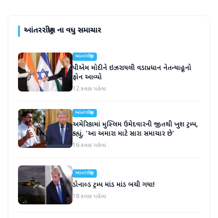
આંતરરાષ્ટ્રીય
ના વધુ સમાચાર
આંતરરાષ્ટ્રીય
પીએમ મોદીને ઇઝરાયલી વડાપ્રધાન નેતન્યાહૂનો
ફોન આવ્યો
12 કલાક પહેલા
આંતરરાષ્ટ્રીય
અમેરિકામાં મુસ્લિમ ઉમેદવારની જીતથી ખુશ ટ્રમ્પ,
કહ્યું, 'આ અમારા માટે સારા સમાચાર છે'
16 કલાક પહેલા
આંતરરાષ્ટ્રીય
ડોનાલ્ડ ટ્રમ્પ માંડ માંડ બચી ગયા!
18 કલાક પહેલા