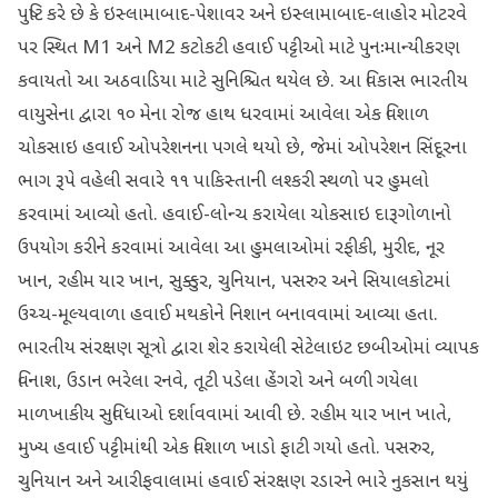
પુષ્ટિ કરે છે કે ઇસ્લામાબાદ-પેશાવર અને ઇસ્લામાબાદ-લાહોર મોટરવે
પર સ્થિત M1 અને M2 કટોકટી હવાઈ પટ્ટીઓ માટે પુનઃમાન્યીકરણ
કવાયતો આ અઠવાડિયા માટે સુનિશ્ચિત થયેલ છે. આ વિકાસ ભારતીય
વાયુસેના દ્વારા ૧૦ મેના રોજ હાથ ધરવામાં આવેલા એક વિશાળ
ચોકસાઇ હવાઈ ઓપરેશનના પગલે થયો છે, જેમાં ઓપરેશન સિંદૂરના
ભાગ રૂપે વહેલી સવારે ૧૧ પાકિસ્તાની લશ્કરી સ્થળો પર હુમલો
કરવામાં આવ્યો હતો. હવાઈ-લોન્ચ કરાયેલા ચોકસાઇ દારૂગોળાનો
ઉપયોગ કરીને કરવામાં આવેલા આ હુમલાઓમાં રફીકી, મુરીદ, નૂર
ખાન, રહીમ યાર ખાન, સુક્કુર, ચુનિયાન, પસરુર અને સિયાલકોટમાં
ઉચ્ચ-મૂલ્યવાળા હવાઈ મથકોને નિશાન બનાવવામાં આવ્યા હતા.
ભારતીય સંરક્ષણ સૂત્રો દ્વારા શેર કરાયેલી સેટેલાઇટ છબીઓમાં વ્યાપક
વિનાશ, ઉડાન ભરેલા રનવે, તૂટી પડેલા હેંગરો અને બળી ગયેલા
માળખાકીય સુવિધાઓ દર્શાવવામાં આવી છે. રહીમ યાર ખાન ખાતે,
મુખ્ય હવાઈ પટ્ટીમાંથી એક વિશાળ ખાડો ફાટી ગયો હતો. પસરુર,
ચુનિયાન અને આરીફવાલામાં હવાઈ સંરક્ષણ રડારને ભારે નુકસાન થયું