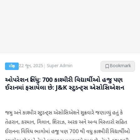
22 જૂન, 2025
|
Super Admin
Bookmark
રાષ્ટ્રીય
ઓપરેશન સિંધુ: 700 કાશ્મીરી વિદ્યાર્થીઓ હજુ પણ
ઈરાનમાં ફસાયેલા છે: J&K સ્ટુડન્ટ્સ એસોસિએશન
જમ્મુ અને કાશ્મીર સ્ટુડન્ટ્સ એસોસિએશને શુક્રવારે જણાવ્યું હતું કે
તેહરાન, કરમાન, ગિલાન, શિરાઝ, અરક અને અન્ય વિસ્તારો સહિત
ઈરાનના વિવિધ ભાગોમાં હજુ પણ 700 થી વધુ કાશ્મીરી વિદ્યાર્થીઓ