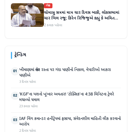
રાષ્ટ્રીય
ચોમાસુ સત્રમાં માત્ર ચાર દિવસ બાકી, લોકસભામાં
ચાર બિલ રજૂ; કિરેન રિજિજુએ કહ્યું કે અમિત
શાહ ચર્ચા પછી જવાબ આપશે
2 કલાક પહેલા
ટ્રેન્ડિંગ
ખીમાણામાં જાહેર રસ્તા પર ગંદા પાણીનો નિકાલ, વેપારીઓ આકરા
01
પાણીએ
3 દિવસ પહેલા
‘KGF’ના યશનો ખૂંખાર અવતાર! ‘ટોક્સિક’ના 4:38 મિનિટના ટ્રેલરે
02
મચાવ્યો ધમાલ
23 કલાક પહેલા
IAF વિંગ કમાન્ડર હનીટ્રેપમાં ફસાયા, સંવેદનશીલ માહિતી લીક કરવાનો
03
આરોપ
2 દિવસ પહેલા