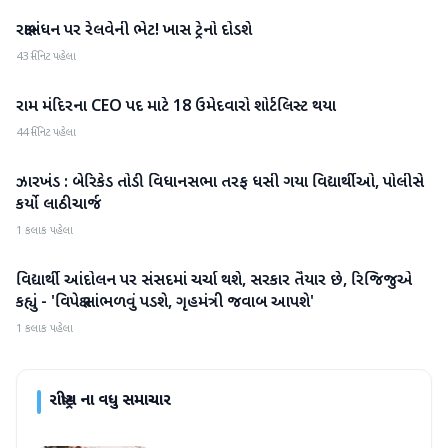
રક્ષાબંધન પર રેલવેની ભેટ! ખાસ ટ્રેનો દોડશે
રાષ્ટ્રીય
43 મિનિટ પહેલા
રામ મંદિરના CEO પદ માટે 18 ઉમેદવારો શોર્ટલિસ્ટ થયા
રાષ્ટ્રીય
44 મિનિટ પહેલા
ઝારખંડ : બેરિકેડ તોડી વિધાનસભા તરફ ધસી ગયા વિદ્યાર્થીઓ, પોલીસે
રાષ્ટ્રીય
કર્યો લાઠીચાર્જ
1 કલાક પહેલા
વિદ્યાર્થી આંદોલન પર સંસદમાં ચર્ચા થશે, સરકાર તૈયાર છે, રિજિજુએ
રાષ્ટ્રીય
કહ્યું - 'વિપક્ષે સાંભળવું પડશે, ગૃહમંત્રી જવાબ આપશે'
1 કલાક પહેલા
રાષ્ટ્રીય
ના વધુ સમાચાર