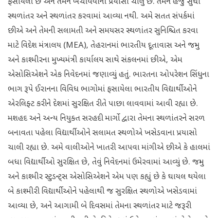
ફસાયેલા છે અને તેમને બચાવવાના પ્રયાસો ચાલુ છે. તેમને હજુ સુધી
સ્થળાંતર અને સ્થળાંતર કરવામાં આવ્યા નથી. અમે સતત સંપર્કમાં
છીએ અને તેમની સલામતી અને સમયસર સ્થળાંતર સુનિશ્ચિત કરવા
માટે વિદેશ મંત્રાલય (MEA), તેહરાનમાં ભારતીય દૂતાવાસ અને જમ્મુ
અને કાશ્મીરના મુખ્યમંત્રી કાર્યાલય સાથે સંકલનમાં છીએ, એમ
એસોસિએશને એક નિવેદનમાં જણાવ્યું હતું. ભારતના ઓપરેશન સિંધુના
ભાગ રૂપે ઈરાનના વિવિધ ભાગોમાં ફસાયેલા ભારતીય વિદ્યાર્થીઓને
એરલિફ્ટ કરીને દેશમાં સુરક્ષિત રીતે પાછા લાવવામાં આવી રહ્યા છે.
મશહદ અને અન્ય નિયુક્ત સરહદી માર્ગો દ્વારા તેમના સ્થળાંતરને સરળ
બનાવતા પહેલા વિદ્યાર્થીઓને સલામત સ્થળોએ ખસેડવાના પ્રયાસો
ચાલી રહ્યા છે. અમે વાલીઓને ખાતરી આપવા માંગીએ છીએ કે હાલમાં
બધા વિદ્યાર્થીઓ સુરક્ષિત છે, તેવું નિવેદનમાં ઉમેરવામાં આવ્યું છે. જમ્મુ
અને કાશ્મીર સ્ટુડન્ટ્સ એસોસિએશને એમ પણ કહ્યું છે કે ઘાયલ થયેલા
બે કાશ્મીરી વિદ્યાર્થીઓને પહેલાથી જ સુરક્ષિત સ્થળોએ ખસેડવામાં
આવ્યા છે, અને આગામી બે દિવસમાં તેમના સ્થળાંતર માટે જરૂરી