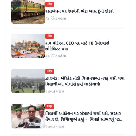
રાષ્ટ્રીય
રક્ષાબંધન પર રેલવેની ભેટ! ખાસ ટ્રેનો દોડશે
43 મિનિટ પહેલા
રાષ્ટ્રીય
રામ મંદિરના CEO પદ માટે 18 ઉમેદવારો
શોર્ટલિસ્ટ થયા
44 મિનિટ પહેલા
રાષ્ટ્રીય
ઝારખંડ : બેરિકેડ તોડી વિધાનસભા તરફ ધસી ગયા
વિદ્યાર્થીઓ, પોલીસે કર્યો લાઠીચાર્જ
1 કલાક પહેલા
રાષ્ટ્રીય
વિદ્યાર્થી આંદોલન પર સંસદમાં ચર્ચા થશે, સરકાર
તૈયાર છે, રિજિજુએ કહ્યું - 'વિપક્ષે સાંભળવું પડશે,
ગૃહમંત્રી જવાબ આપશે'
1 કલાક પહેલા