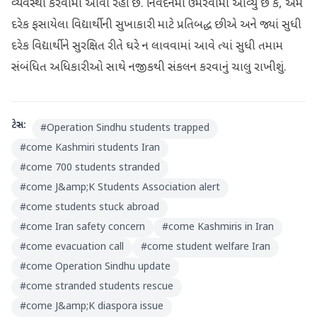
વ્યવસ્થા કરવામાં આવી રહી છે. નિવેદનમાં ઉમેરવામાં આવ્યું છે કે, અમે
દરેક ફસાયેલા વિદ્યાર્થીની સુખાકારી માટે પ્રતિબદ્ધ છીએ અને જ્યાં સુધી
દરેક વિદ્યાર્થીને સુરક્ષિત રીતે ઘરે ન લાવવામાં આવે ત્યાં સુધી તમામ
સંબંધિત અધિકારીઓ સાથે નજીકથી સંકલન કરવાનું ચાલુ રાખીશું.
ટેગ્સ:
#
Operation Sindhu students trapped
#
come Kashmiri students Iran
#
come 700 students stranded
#
come J&amp;K Students Association alert
#
come students stuck abroad
#
come Iran safety concern
#
come Kashmiris in Iran
#
come evacuation call
#
come student welfare Iran
#
come Operation Sindhu update
#
come stranded students rescue
#
come J&amp;K diaspora issue