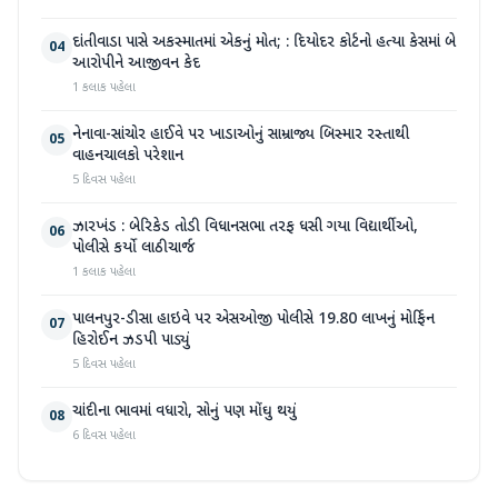
દાંતીવાડા પાસે અકસ્માતમાં એકનું મોત; : દિયોદર કોર્ટનો હત્યા કેસમાં બે
04
આરોપીને આજીવન કેદ
1 કલાક પહેલા
નેનાવા-સાંચોર હાઈવે પર ખાડાઓનું સામ્રાજ્ય બિસ્માર રસ્તાથી
05
વાહનચાલકો પરેશાન
5 દિવસ પહેલા
ઝારખંડ : બેરિકેડ તોડી વિધાનસભા તરફ ધસી ગયા વિદ્યાર્થીઓ,
06
પોલીસે કર્યો લાઠીચાર્જ
1 કલાક પહેલા
પાલનપુર-ડીસા હાઇવે પર એસઓજી પોલીસે 19.80 લાખનું મોર્ફિન
07
હિરોઈન ઝડપી પાડ્યું
5 દિવસ પહેલા
ચાંદીના ભાવમાં વધારો, સોનું પણ મોંઘુ થયું
08
6 દિવસ પહેલા