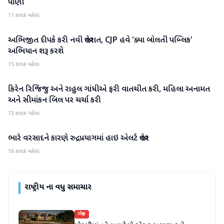
પાણી
11 કલાક પહેલા
અભિજીત દીપકે કરી નવી જાહેરાત, CJP હવે 'ક્યા બોલતી પબ્લિક'
રાષ્ટ્રીય
અભિયાન શરૂ કરશે
15 કલાક પહેલા
કિરેન રિજિજુ અને રાહુલ ગાંધીએ ફરી વાતચીત કરી, મહિલા અનામત
રાષ્ટ્રીય
અને સીમાંકન બિલ પર ચર્ચા કરી
15 કલાક પહેલા
ભારે વરસાદને કારણે રુદ્રપ્રયાગમાં હાઇ એલર્ટ જાહેર
રાષ્ટ્રીય
16 કલાક પહેલા
રાષ્ટ્રીય
ના વધુ સમાચાર
રાષ્ટ્રીય