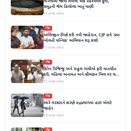
મોરબીમાં જોવા મળેલો એક રહસ્યમય કૂવો,
સમુદ્રની જેમ હિલોળા ખાતું પાણી
11 કલાક પહેલા
રાષ્ટ્રીય
અભિજીત દીપકે કરી નવી જાહેરાત, CJP હવે 'ક્યા
બોલતી પબ્લિક' અભિયાન શરૂ કરશે
15 કલાક પહેલા
રાષ્ટ્રીય
કિરેન રિજિજુ અને રાહુલ ગાંધીએ ફરી વાતચીત
કરી, મહિલા અનામત અને સીમાંકન બિલ પર ચર્ચા
કરી
15 કલાક પહેલા
રાષ્ટ્રીય
ભારે વરસાદને કારણે રુદ્રપ્રયાગમાં હાઇ એલર્ટ
જાહેર
16 કલાક પહેલા
રાષ્ટ્રીય