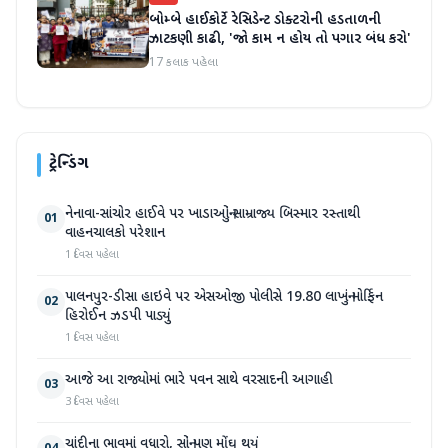
બોમ્બે હાઈકોર્ટે રેસિડેન્ટ ડોક્ટરોની હડતાળની
ઝાટકણી કાઢી, 'જો કામ ન હોય તો પગાર બંધ કરો'
17 કલાક પહેલા
ટ્રેન્ડિંગ
નેનાવા-સાંચોર હાઈવે પર ખાડાઓનું સામ્રાજ્ય બિસ્માર રસ્તાથી
01
વાહનચાલકો પરેશાન
1 દિવસ પહેલા
પાલનપુર-ડીસા હાઇવે પર એસઓજી પોલીસે 19.80 લાખનું મોર્ફિન
02
હિરોઈન ઝડપી પાડ્યું
1 દિવસ પહેલા
આજે આ રાજ્યોમાં ભારે પવન સાથે વરસાદની આગાહી
03
3 દિવસ પહેલા
ચાંદીના ભાવમાં વધારો, સોનું પણ મોંઘુ થયું