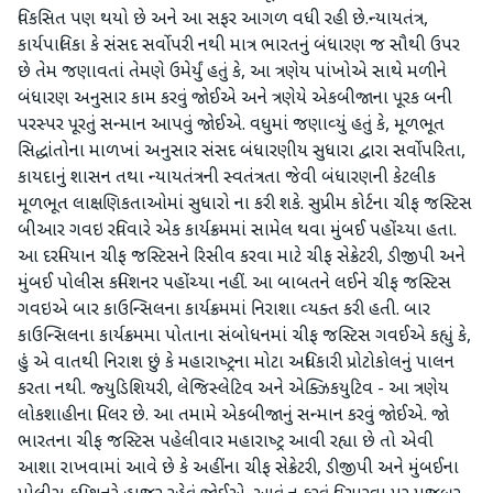
વિકસિત પણ થયો છે અને આ સફર આગળ વધી રહી છે.ન્‍યાયતંત્ર,
કાર્યપાલિકા કે સંસદ સર્વોપરી નથી માત્ર ભારતનું બંધારણ જ સૌથી ઉપર
છે તેમ જણાવતાં તેમણે ઉમેર્યું હતું કે, આ ત્રણેય પાંખોએ સાથે મળીને
બંધારણ અનુસાર કામ કરવું જોઈએ અને ત્રણેયે એકબીજાના પૂરક બની
પરસ્‍પર પૂરતું સન્‍માન આપવું જોઈએ. વધુમાં જણાવ્‍યું હતું કે, મૂળભૂત
સિદ્ધાંતોના માળખાં અનુસાર સંસદ બંધારણીય સુધારા દ્વારા સર્વોપરિતા,
કાયદાનું શાસન તથા ન્‍યાયતંત્રની સ્‍વતંત્રતા જેવી બંધારણની કેટલીક
મૂળભૂત લાક્ષણિકતાઓમાં સુધારો ના કરી શકે. સુપ્રીમ કોર્ટના ચીફ જસ્‍ટિસ
બીઆર ગવઇ રવિવારે એક કાર્યક્રમમાં સામેલ થવા મુંબઈ પહોંચ્‍યા હતા.
આ દરમિયાન ચીફ જસ્‍ટિસને રિસીવ કરવા માટે ચીફ સેક્રેટરી, ડીજીપી અને
મુંબઈ પોલીસ કમિશનર પહોંચ્‍યા નહીં. આ બાબતને લઈને ચીફ જસ્‍ટિસ
ગવઇએ બાર કાઉન્‍સિલના કાર્યક્રમમાં નિરાશા વ્‍યક્‍ત કરી હતી. બાર
કાઉન્‍સિલના કાર્યક્રમમા પોતાના સંબોધનમાં ચીફ જસ્‍ટિસ ગવઈએ કહ્યું કે,
હું એ વાતથી નિરાશ છું કે મહારાષ્‍ટ્રના મોટા અધિકારી પ્રોટોકોલનું પાલન
કરતા નથી. જ્‍યુડિશિયરી, લેજિસ્‍લેટિવ અને એક્‍ઝિકયુટિવ - આ ત્રણેય
લોકશાહીના પિલર છે. આ તમામે એકબીજાનું સન્‍માન કરવું જોઈએ. જો
ભારતના ચીફ જસ્‍ટિસ પહેલીવાર મહારાષ્‍ટ્ર આવી રહ્યા છે તો એવી
આશા રાખવામાં આવે છે કે અહીંના ચીફ સેક્રેટરી, ડીજીપી અને મુંબઈના