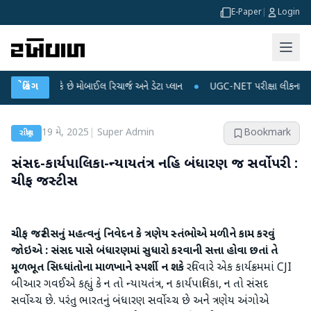
E-Paper
|
Login
થઈ શકે છે મોબાઈલ રિચાર્જ અને ડેટા પ્લાન
બ્રેકિંગ
●
UGC-NET પરીક્ષા લીકના આરોપો પર રાહુલ 
19 મે, 2025
|
Super Admin
Bookmark
રાષ્ટ્રીય
સંસદ-કાર્યપાલિકા-ન્‍યાયતંત્ર નહિ બંધારણ જ સર્વોપરી :
ચીફ જસ્‍ટીસ
ચીફ જસ્‍ટીસનું મહત્‍વનું નિવેદન કે ત્રણેય સ્‍તંભોએ મળીને કામ કરવું
જોઇએ : સંસદ પાસે બંધારણમાં સુધારો કરવાની સત્તા હોવા છતાં તે
મૂળભૂત સિધ્‍ધાંતોના માળખાને સ્‍પર્શી ન શકે
રવિવારે એક કાર્યક્રમમાં CJI
બીઆર ગવઈએ કહ્યું કે ન તો ન્‍યાયતંત્ર, ન કાર્યપાલિકા, ન તો સંસદ
સર્વોચ્‍ચ છે. પરંતુ ભારતનું બંધારણ સર્વોચ્‍ચ છે અને ત્રણેય અંગોએ