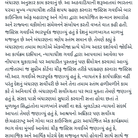
બંધારણ અનુસાર કામ કરવાનું છે. આ અઠવાડિયાની શરૂઆતમાં ભારતના
૫૨મા મુખ્‍ય ન્‍યાયાધીશ તરીકે શપથ ગ્રહણ કરનારા જસ્‍ટિસ ગવઈએ બાર
કાઉન્‍સિલ ઓફ મહારાષ્‍ટ્ર અને ગોવા દ્વારા આયોજિત સન્‍માન સમારોહ
અને રાજ્‍યના વકીલોના સંમેલનને સંબોધન કરતી વખતે વાત કહી હતી.
જસ્‍ટિસ ગવઈએ ભારપૂર્વક જણાવ્‍યું હતું કે દેશનું માળખાગત માળખું
મજબૂત છે અને બંધારણના ત્રણેય સ્‍તંભ સમાન છે. તેમણે કહ્યું કે
બંધારણના તમામ ભાગોએ એકબીજા પ્રત્‍યે યોગ્‍ય આદર દર્શાવવો જોઈએ.
આ કાર્યક્રમ દરમિયાન, ન્‍યાયાધીશ ગવઈ દ્વારા આપવામાં આવેલા ૫૦
નોંધપાત્ર ચુકાદાઓ પર આધારિત પુસ્‍તકનું પણ વિમોચન કરવામાં આવ્‍યું.
તાજેતરમાં જ સુપ્રીમ કોર્ટના ચીફ જસ્‍ટિસ તરીકે પદગ્રહણ કરનારા જસ્‍ટિસ
બી.આર. ગવઈએ ભારપૂર્વક જણાવ્‍યું હતું કે, ન્‍યાયતંત્ર કે કાર્યપાલિકા નહીં
પરંતુ દેશનું બંધારણ સર્વોપરી છે અને તેના તમામ સ્‍તંભ હળીમળીને કામ
કરે તે અનિવાર્ય છે. બંધારણની સર્વોચ્‍ચતા પર ભાર મુકતા તેમણે જણાવ્‍યું
હતું કે, સંસદ પાસે બંધારણમાં સુધારો કરવાની સત્તા હોવા છતાં તે
મૂળભૂત સિદ્ધાંતોના માળખાંને સ્‍પર્શી ના શકે. બુલડોઝર ન્‍યાયનો સંદર્ભ
આપતાં તેમણે જણાવ્‍યું હતું કે, આશ્રયનો અધિકાર પણ સર્વોચ્‍ચ
છે.મહારાષ્‍ટ્ર અને ગોવા બાર કાઉન્‍સિલ દ્વારા આયોજિત એક કાર્યક્રમમાં
ભાગ લેવા મુંબઈ આવેલાં ચીફ જસ્‍ટિસ ગવઈએ જણાવ્‍યું હતું કે,
સામાજિક અને આર્થિક મોરચે દેશ મજબૂત થયો હોવાની સાથે સાથે જ