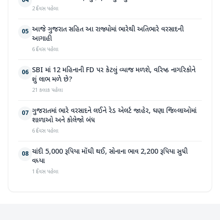
04
2 દિવસ પહેલા
આજે ગુજરાત સહિત આ રાજ્યોમાં ભારેથી અતિભારે વરસાદની
05
આગાહી
6 દિવસ પહેલા
SBI માં 12 મહિનાની FD પર કેટલું વ્યાજ મળશે, વરિષ્ઠ નાગરિકોને
06
શું લાભ મળે છે?
21 કલાક પહેલા
ગુજરાતમાં ભારે વરસાદને લઈને રેડ એલર્ટ જાહેર, ઘણા જિલ્લાઓમાં
07
શાળાઓ અને કોલેજો બંધ
6 દિવસ પહેલા
ચાંદી 5,000 રૂપિયા મોંઘી થઈ, સોનાના ભાવ 2,200 રૂપિયા સુધી
08
વધ્યા
1 દિવસ પહેલા