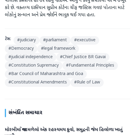
પોલીસ કમિશનરે હાજર રહેવું જોઈએ. આવું ન કરવું વિચારવા પર મજબૂર
કરે છે. વક્‍તવ્‍ય દરમિયાન સુપ્રીમ કોર્ટના ચીફ જસ્‍ટિસ ગવઇ પોતાના માટે
લોકોનું સન્‍માન અને પ્રેમ જોઈને ભાવુક થઈ ગયા હતા.
ટેગ્સ:
#
judiciary
#
parliament
#
executive
#
Democracy
#
legal framework
#
judicial independence
#
Chief Justice BR Gavai
#
Constitution Supremacy
#
Fundamental Principles
#
Bar Council of Maharashtra and Goa
#
Constitutional Amendments
#
Rule of Law
સંબંધિત સમાચાર
મોરબીમાં જોવા મળેલો એક રહસ્યમય કૂવો, સમુદ્રની જેમ હિલોળા ખાતું
રાષ્ટ્રીય