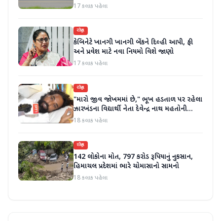
જાહેર કરી
17 કલાક પહેલા
રાષ્ટ્રીય
કેબિનેટે ખાનગી ખાનગી બેંકને દિલ્હી આપી, ફી
અને પ્રવેશ માટે નવા નિયમો વિશે જાણો
17 કલાક પહેલા
રાષ્ટ્રીય
"મારો જીવ જોખમમાં છે," ભૂખ હડતાળ પર રહેલા
ઝારખંડના વિદ્યાર્થી નેતા દેવેન્દ્ર નાથ મહતોની
તબિયત ખરાબ
18 કલાક પહેલા
રાષ્ટ્રીય
142 લોકોના મોત, 797 કરોડ રૂપિયાનું નુકસાન,
હિમાચલ પ્રદેશમાં ભારે ચોમાસાનો સામનો
18 કલાક પહેલા