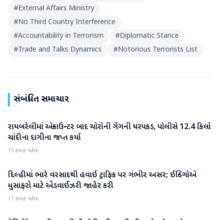
#
External Affairs Ministry
#
No Third Country Interference
#
Accountability in Terrorism
#
Diplomatic Stance
#
Trade and Talks Dynamics
#
Notorious Terrorists List
સંબંધિત સમાચાર
રાયબરેલીમાં એન્કાઉન્ટર બાદ ચોરોની ગેંગની ધરપકડ, પોલીસે 12.4 કિલો
રાષ્ટ્રીય
ચાંદીના દાગીના જપ્ત કર્યા
15 કલાક પહેલા
દિલ્હીમાં ભારે વરસાદથી હવાઈ ટ્રાફિક પર ગંભીર અસર; ઈન્ડિગોએ
રાષ્ટ્રીય
મુસાફરો માટે એડવાઈઝરી જાહેર કરી
17 કલાક પહેલા