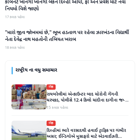
કેબિનેટે ખાનગી ખાનગી બેંકને દિલ્હી આપી, ફી અને પ્રવેશ માટે નવા
રાષ્ટ્રીય
નિયમો વિશે જાણો
17 કલાક પહેલા
"મારો જીવ જોખમમાં છે," ભૂખ હડતાળ પર રહેલા ઝારખંડના વિદ્યાર્થી
રાષ્ટ્રીય
નેતા દેવેન્દ્ર નાથ મહતોની તબિયત ખરાબ
18 કલાક પહેલા
રાષ્ટ્રીય
ના વધુ સમાચાર
રાષ્ટ્રીય
રાયબરેલીમાં એન્કાઉન્ટર બાદ ચોરોની ગેંગની
ધરપકડ, પોલીસે 12.4 કિલો ચાંદીના દાગીના જપ્ત
કર્યા
15 કલાક પહેલા
રાષ્ટ્રીય
દિલ્હીમાં ભારે વરસાદથી હવાઈ ટ્રાફિક પર ગંભીર
અસર; ઈન્ડિગોએ મુસાફરો માટે એડવાઈઝરી