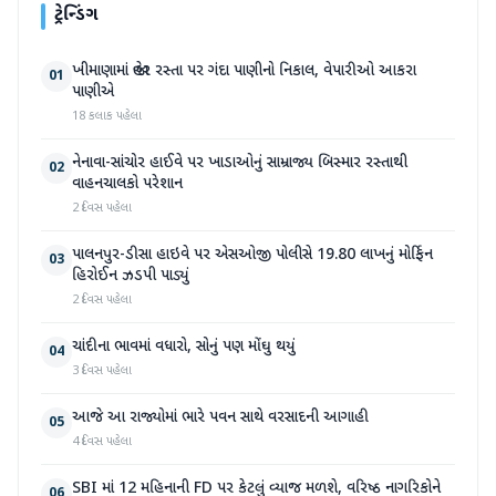
ટ્રેન્ડિંગ
ખીમાણામાં જાહેર રસ્તા પર ગંદા પાણીનો નિકાલ, વેપારીઓ આકરા
01
પાણીએ
18 કલાક પહેલા
નેનાવા-સાંચોર હાઈવે પર ખાડાઓનું સામ્રાજ્ય બિસ્માર રસ્તાથી
02
વાહનચાલકો પરેશાન
2 દિવસ પહેલા
પાલનપુર-ડીસા હાઇવે પર એસઓજી પોલીસે 19.80 લાખનું મોર્ફિન
03
હિરોઈન ઝડપી પાડ્યું
2 દિવસ પહેલા
ચાંદીના ભાવમાં વધારો, સોનું પણ મોંઘુ થયું
04
3 દિવસ પહેલા
આજે આ રાજ્યોમાં ભારે પવન સાથે વરસાદની આગાહી
05
4 દિવસ પહેલા
SBI માં 12 મહિનાની FD પર કેટલું વ્યાજ મળશે, વરિષ્ઠ નાગરિકોને
06