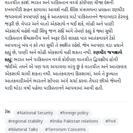
વાતચીત કરશે. ભારત અને પાકિસ્તાન વચ્ચે કોઈપણ ત્રીજા દેશની
દખલગીરી સહન કરવામાં આવશે નહીં. વિદેશ મંત્રાલયના પ્રવક્તા રણધીર
જયસ્વાલે સ્પષ્ટપણે કહ્યું કે આતંકવાદ માટે પાકિસ્તાનને જવાબદાર ઠેરવવું
જરૂરી છે. વેપાર અને વાતો એકસાથે ન થઈ શકે, લોહી અને પાણી
એકસાથે વહેશે નહીં સિંધુ જળ સંધિ અંગે તેમણે કહ્યું કે જ્યાં સુધી
પાકિસ્તાન વિશ્વસનીય અને અફર રીતે સરહદ પાર આતંકવાદને ટેકો
આપવાનું બંધ ન કરે ત્યાં સુધી તે સ્થગિત રહેશે. જેમ આપણા વડા પ્રધાને
કહ્યું છે, પાણી અને લોહી એકસાથે વહી શકતા નથી.
રણધીર જયસ્વાલે
કહ્યું;
ભારત અને પાકિસ્તાન વચ્ચે કોઈપણ વાતચીત દ્વિપક્ષીય હોવી
જોઈએ. તમને એ પણ યાદ અપાવવા માંગુ છું કે વાતચીત અને આતંકવાદ
એકસાથે ચાલી શકતા નથી. આતંકવાદના કિસ્સામાં, અમે તે કુખ્યાત
આતંકવાદીઓને ભારતને સોંપવા અંગે ચર્ચા કરવા તૈયાર છીએ જેમની
યાદી થોડા વર્ષો પહેલા પાકિસ્તાનને આપવામાં આવી હતી.
ટેગ્સ:
#
National Security
#
foreign policy
#
regional stability
#
India-Pakistan relations
#
PoK
#
Bilateral Talks
#
Terrorism Concerns