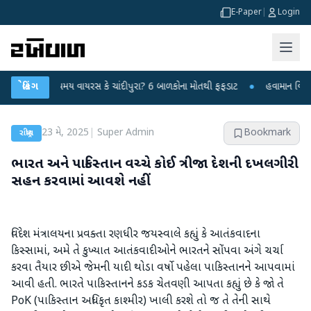
E-Paper
|
Login
ાં રહસ્યમય વાયરસ કે ચાંદીપુરા? 6 બાળકોના મોતથી ફફડાટ
બ્રેકિંગ
●
હવામાન વિભાગે 18 રા
23 મે, 2025
|
Super Admin
Bookmark
રાષ્ટ્રીય
ભારત અને પાકિસ્તાન વચ્ચે કોઈ ત્રીજા દેશની દખલગીરી
સહન કરવામાં આવશે નહીં
વિદેશ મંત્રાલયના પ્રવક્તા રણધીર જયસ્વાલે કહ્યું કે આતંકવાદના
કિસ્સામાં, અમે તે કુખ્યાત આતંકવાદીઓને ભારતને સોંપવા અંગે ચર્ચા
કરવા તૈયાર છીએ જેમની યાદી થોડા વર્ષો પહેલા પાકિસ્તાનને આપવામાં
આવી હતી. ભારતે પાકિસ્તાનને કડક ચેતવણી આપતા કહ્યું છે કે જો તે
PoK (પાકિસ્તાન અધિકૃત કાશ્મીર) ખાલી કરશે તો જ તે તેની સાથે