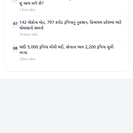
શું લાભ મળે છે?
1 દિવસ પહેલા
142 લોકોના મોત, 797 કરોડ રૂપિયાનું નુકસાન, હિમાચલ પ્રદેશમાં ભારે
07
ચોમાસાનો સામનો
18 કલાક પહેલા
ચાંદી 5,000 રૂપિયા મોંઘી થઈ, સોનાના ભાવ 2,200 રૂપિયા સુધી
08
વધ્યા
2 દિવસ પહેલા