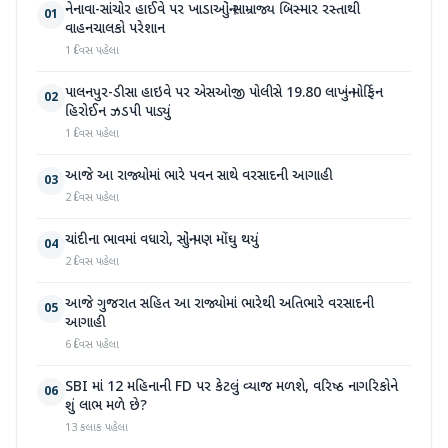
નેનાવા-સાંચોર હાઈવે પર ખાડાઓનું સામ્રાજ્ય બિસ્માર રસ્તાથી
01
વાહનચાલકો પરેશાન
1 દિવસ પહેલા
પાલનપુર-ડીસા હાઇવે પર એસઓજી પોલીસે 19.80 લાખનું મોર્ફિન
02
હિરોઈન ઝડપી પાડ્યું
1 દિવસ પહેલા
આજે આ રાજ્યોમાં ભારે પવન સાથે વરસાદની આગાહી
03
2 દિવસ પહેલા
ચાંદીના ભાવમાં વધારો, સોનું પણ મોંઘુ થયું
04
2 દિવસ પહેલા
આજે ગુજરાત સહિત આ રાજ્યોમાં ભારેથી અતિભારે વરસાદની
05
આગાહી
6 દિવસ પહેલા
SBI માં 12 મહિનાની FD પર કેટલું વ્યાજ મળશે, વરિષ્ઠ નાગરિકોને
06
શું લાભ મળે છે?
13 કલાક પહેલા