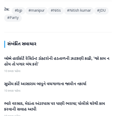
ટેગ્સ:
#
bjp
#
manipur
#
Nitis
#
Nitish kumar
#
JDU
#
Party
સંબંધિત સમાચાર
બોમ્બે હાઈકોર્ટે રેસિડેન્ટ ડોક્ટરોની હડતાળની ઝાટકણી કાઢી, 'જો કામ ન
રાષ્ટ્રીય
હોય તો પગાર બંધ કરો'
10 કલાક પહેલા
સુપ્રીમ કોર્ટે આસારામ બાપુને વચગાળાના જામીન નકાર્યા
રાષ્ટ્રીય
10 કલાક પહેલા
ભારે વરસાદ, મેદાંતા અંડરપાસ પર પાણી ભરાયા; પોલીસે ઘરેથી કામ
રાષ્ટ્રીય
કરવાની સલાહ આપી