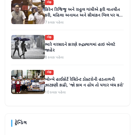
રાષ્ટ્રીય
કિરેન રિજિજુ અને રાહુલ ગાંધીએ ફરી વાતચીત
કરી, મહિલા અનામત અને સીમાંકન બિલ પર ચર્ચા
કરી
7 કલાક પહેલા
રાષ્ટ્રીય
ભારે વરસાદને કારણે રુદ્રપ્રયાગમાં હાઇ એલર્ટ
જાહેર
8 કલાક પહેલા
રાષ્ટ્રીય
બોમ્બે હાઈકોર્ટે રેસિડેન્ટ ડોક્ટરોની હડતાળની
ઝાટકણી કાઢી, 'જો કામ ન હોય તો પગાર બંધ કરો'
10 કલાક પહેલા
ટ્રેન્ડિંગ