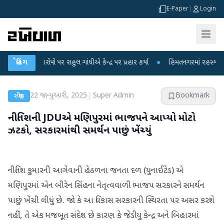
E-Paper
|
Login
ા આરોપો પર રાહુલ ગાંધીએ કેન્દ્ર પર પ્રહાર કર્યા
બ્રેકિંગ
●
હિંમતનગરમાં રહસ્યમય વાયરસ કે
22 જાન્યુઆરી, 2025
|
Super Admin
Bookmark
રાષ્ટ્રીય
નીતિશની JDUએ મણિપુરમાં ભાજપને આપ્યો મોટો
ઝટકો, સરકારમાંથી સમર્થન પાછું ખેંચ્યું
નીતિશ કુમારની આગેવાની હેઠળના જનતા દળ (યુનાઈટેડ) એ
મણિપુરમાં એન બીરેન સિંહના નેતૃત્વવાળી ભાજપ સરકારને સમર્થન
પાછું ખેંચી લીધું છે. જો કે આ વિકાસ સરકારની સ્થિરતા પર અસર કરશે
નહીં, તે એક મજબૂત સંદેશ છે કારણ કે જેડીયુ કેન્દ્ર અને બિહારમાં