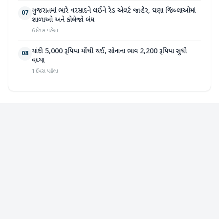
ગુજરાતમાં ભારે વરસાદને લઈને રેડ એલર્ટ જાહેર, ઘણા જિલ્લાઓમાં
07
શાળાઓ અને કોલેજો બંધ
6 દિવસ પહેલા
ચાંદી 5,000 રૂપિયા મોંઘી થઈ, સોનાના ભાવ 2,200 રૂપિયા સુધી
08
વધ્યા
1 દિવસ પહેલા