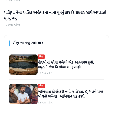
10 કલાક પહેલા
માફિયા નેતા અતિક અહેમદના નાના પુત્રનું કાર ડિવાઇડર સાથે અથડાતાં
રાષ્ટ્રીય
મૃત્યુ થયું
10 કલાક પહેલા
રાષ્ટ્રીય
ના વધુ સમાચાર
રાષ્ટ્રીય
મોરબીમાં જોવા મળેલો એક રહસ્યમય કૂવો,
સમુદ્રની જેમ હિલોળા ખાતું પાણી
3 કલાક પહેલા
રાષ્ટ્રીય
અભિજીત દીપકે કરી નવી જાહેરાત, CJP હવે 'ક્યા
બોલતી પબ્લિક' અભિયાન શરૂ કરશે
7 કલાક પહેલા