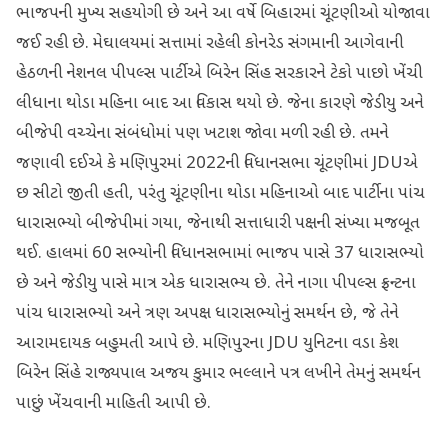
ભાજપની મુખ્ય સહયોગી છે અને આ વર્ષે બિહારમાં ચૂંટણીઓ યોજાવા
જઈ રહી છે. મેઘાલયમાં સત્તામાં રહેલી કોનરેડ સંગમાની આગેવાની
હેઠળની નેશનલ પીપલ્સ પાર્ટીએ બિરેન સિંહ સરકારને ટેકો પાછો ખેંચી
લીધાના થોડા મહિના બાદ આ વિકાસ થયો છે. જેના કારણે જેડીયુ અને
બીજેપી વચ્ચેના સંબંધોમાં પણ ખટાશ જોવા મળી રહી છે. તમને
જણાવી દઈએ કે મણિપુરમાં 2022ની વિધાનસભા ચૂંટણીમાં JDUએ
છ સીટો જીતી હતી, પરંતુ ચૂંટણીના થોડા મહિનાઓ બાદ પાર્ટીના પાંચ
ધારાસભ્યો બીજેપીમાં ગયા, જેનાથી સત્તાધારી પક્ષની સંખ્યા મજબૂત
થઈ. હાલમાં 60 સભ્યોની વિધાનસભામાં ભાજપ પાસે 37 ધારાસભ્યો
છે અને જેડીયુ પાસે માત્ર એક ધારાસભ્ય છે. તેને નાગા પીપલ્સ ફ્રન્ટના
પાંચ ધારાસભ્યો અને ત્રણ અપક્ષ ધારાસભ્યોનું સમર્થન છે, જે તેને
આરામદાયક બહુમતી આપે છે. મણિપુરના JDU યુનિટના વડા કેશ
બિરેન સિંહે રાજ્યપાલ અજય કુમાર ભલ્લાને પત્ર લખીને તેમનું સમર્થન
પાછું ખેંચવાની માહિતી આપી છે.