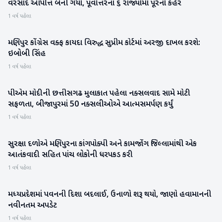
વરસાદ આપત્તિ બની ગયો, પૂર્વોત્તરના ૬ રાજ્યોમાં પૂરનો કહેર
હવામાન
1 વર્ષ પહેલા
મણિપુર કોંગ્રેસ વક્ફ કાયદા વિરુદ્ધ સુપ્રીમ કોર્ટમાં અરજી દાખલ કરશે:
રાષ્ટ્રીય
ઇબોબી સિંહ
1 વર્ષ પહેલા
પીએમ મોદીની છત્તીસગઢ મુલાકાત પહેલા નક્સલવાદ સામે મોટી
રાષ્ટ્રીય
સફળતા, બીજાપુરમાં 50 નક્સલીઓએ આત્મસમર્પણ કર્યું
1 વર્ષ પહેલા
સુરક્ષા દળોએ મણિપુરના કાંગપોક્પી અને કામજોંગ જિલ્લામાંથી એક
રાષ્ટ્રીય
આતંકવાદી સહિત પાંચ લોકોની ધરપકડ કરી
1 વર્ષ પહેલા
મધ્યપ્રદેશમાં પવનની દિશા બદલાઈ, ઉનાળો શરૂ થયો, જાણો હવામાનની
હવામાન
નવીનતમ અપડેટ
1 વર્ષ પહેલા