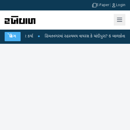
E-Paper
|
Login
 પર પ્રહાર કર્યા
બ્રેકિંગ
●
હિંમતનગરમાં રહસ્યમય વાયરસ કે ચાંદીપુરા? 6 બાળકોના મોતથી 