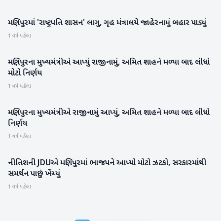
મણિપુરમાં 'રાષ્ટ્રપતિ શાસન' લાગુ, ગૃહ મંત્રાલયે જાહેરનામું બહાર પાડ્યું
રાજકારણ
1 વર્ષ પહેલા
મણિપુરના મુખ્યમંત્રીએ આપ્યું રાજીનામું, અમિત શાહને મળ્યા બાદ લીધો
રાષ્ટ્રીય
મોટો નિર્ણય
1 વર્ષ પહેલા
મણિપુરના મુખ્યમંત્રીએ રાજીનામું આપ્યું, અમિત શાહને મળ્યા બાદ લીધો
રાષ્ટ્રીય
નિર્ણય
1 વર્ષ પહેલા
નીતિશની JDUએ મણિપુરમાં ભાજપને આપ્યો મોટો ઝટકો, સરકારમાંથી
રાષ્ટ્રીય
સમર્થન પાછું ખેંચ્યું
1 વર્ષ પહેલા