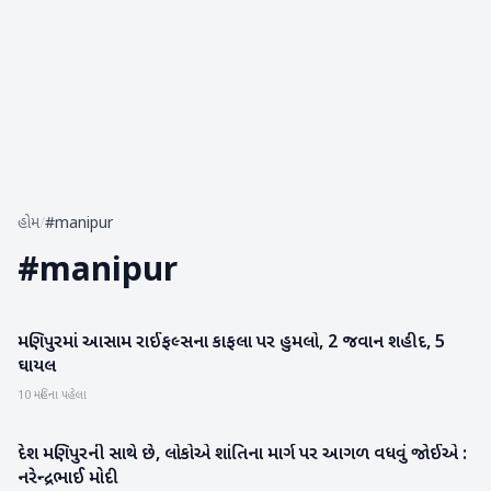
હોમ
/
#manipur
#
manipur
મણિપુરમાં આસામ રાઈફલ્સના કાફલા પર હુમલો, 2 જવાન શહીદ, 5
રાષ્ટ્રીય
ઘાયલ
10 મહિના પહેલા
દેશ મણિપુરની સાથે છે, લોકોએ શાંતિના માર્ગ પર આગળ વધવું જોઈએ :
રાષ્ટ્રીય
નરેન્દ્રભાઈ મોદી