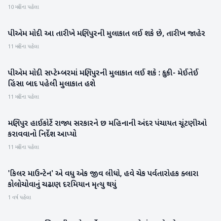
10 મહિના પહેલા
પીએમ મોદી આ તારીખે મણિપુરની મુલાકાત લઈ શકે છે, તારીખ જાહેર
રાષ્ટ્રીય
11 મહિના પહેલા
પીએમ મોદી સપ્ટેમ્બરમાં મણિપુરની મુલાકાત લઈ શકે : કુકી- મેઈતેઈ
રાષ્ટ્રીય
હિંસા બાદ પહેલી મુલાકાત હશે
11 મહિના પહેલા
મણિપુર હાઈકોર્ટે રાજ્ય સરકારને છ મહિનાની અંદર પંચાયત ચૂંટણીઓ
રાષ્ટ્રીય
કરાવવાનો નિર્દેશ આપ્યો
11 મહિના પહેલા
'કિલર માઉન્ટેન' એ વધુ એક જીવ લીધો, હવે ચેક પર્વતારોહક ક્લારા
રાષ્ટ્રીય
કોલોચોવાનું ચઢાણ દરમિયાન મૃત્યુ થયું
1 વર્ષ પહેલા