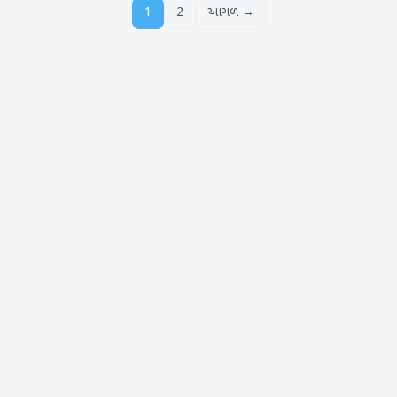
1
2
આગળ →