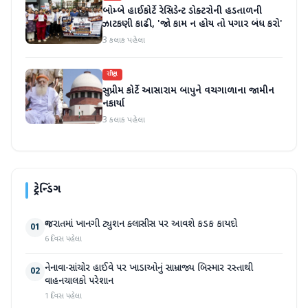
બોમ્બે હાઈકોર્ટે રેસિડેન્ટ ડોક્ટરોની હડતાળની
ઝાટકણી કાઢી, 'જો કામ ન હોય તો પગાર બંધ કરો'
3 કલાક પહેલા
રાષ્ટ્રીય
સુપ્રીમ કોર્ટે આસારામ બાપુને વચગાળાના જામીન
નકાર્યા
3 કલાક પહેલા
ટ્રેન્ડિંગ
ગુજરાતમાં ખાનગી ટ્યુશન ક્લાસીસ પર આવશે કડક કાયદો
01
6 દિવસ પહેલા
નેનાવા-સાંચોર હાઈવે પર ખાડાઓનું સામ્રાજ્ય બિસ્માર રસ્તાથી
02
વાહનચાલકો પરેશાન
1 દિવસ પહેલા