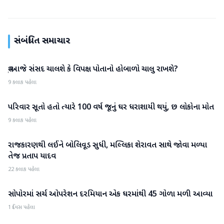
સંબંધિત સમાચાર
શું આજે સંસદ ચાલશે કે વિપક્ષ પોતાનો હોબાળો ચાલુ રાખશે?
રાષ્ટ્રીય
9 કલાક પહેલા
પરિવાર સૂતો હતો ત્યારે 100 વર્ષ જૂનું ઘર ધરાશાયી થયું, છ લોકોના મોત
રાષ્ટ્રીય
9 કલાક પહેલા
રાજકારણથી લઈને બોલિવૂડ સુધી, મલ્લિકા શેરાવત સાથે જોવા મળ્યા
રાષ્ટ્રીય
તેજ પ્રતાપ યાદવ
22 કલાક પહેલા
સોપોરમાં સર્ચ ઓપરેશન દરમિયાન એક ઘરમાંથી 45 ગોળા મળી આવ્યા
રાષ્ટ્રીય
1 દિવસ પહેલા