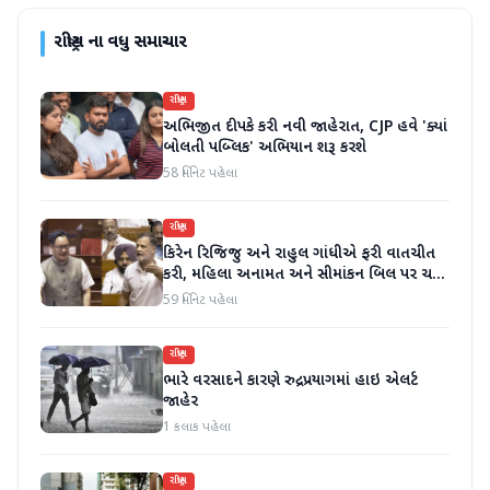
રાષ્ટ્રીય
ના વધુ સમાચાર
રાષ્ટ્રીય
અભિજીત દીપકે કરી નવી જાહેરાત, CJP હવે 'ક્યાં
બોલતી પબ્લિક' અભિયાન શરૂ કરશે
58 મિનિટ પહેલા
રાષ્ટ્રીય
કિરેન રિજિજુ અને રાહુલ ગાંધીએ ફરી વાતચીત
કરી, મહિલા અનામત અને સીમાંકન બિલ પર ચર્ચા
કરી
59 મિનિટ પહેલા
રાષ્ટ્રીય
ભારે વરસાદને કારણે રુદ્રપ્રયાગમાં હાઇ એલર્ટ
જાહેર
1 કલાક પહેલા
રાષ્ટ્રીય