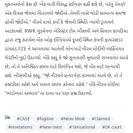
મુકાબલોનો કેસ છે. બેંક મારી વિરુદ્ધ કંઈપણ કહી શકે છે, પરંતુ તેમણે
એક દિવસ જેલમાં વિતાવવો જોઈએ. તેમની પાસે થોડી સામાન્ય સમજ
હોવી જોઈએ." નીરવે દાવો કર્યો કે જેલની સ્થિતિ ન્યાયી ટ્રાયલને
અટકાવશે. RWK ગુડમેનના બેરિસ્ટર ટોમ બીસલી અને મિલાન કાપડિયા
દ્વારા રજૂ કરાયેલ બેંક ઓફ ઈન્ડિયાએ દુબઈ સ્થિત કંપની ફાયરસ્ટાર
ડાયમંડ FZE ને આપવામાં આવેલી લોન માટે નીરવ મોદીની વ્યક્તિગત
ગેરંટીનો મુદ્દો ઉઠાવ્યો. બેંકે કહ્યું કે જો સુનાવણી મુલતવી રાખવામાં આવે
છે, તો તે અનિશ્ચિત સમય માટે વિલંબિત થશે, જે બેંક માટે અન્યાયી
હશે. બીસલીએ કહ્યું, "જો નીરવને પ્રત્યાર્પણ કરવામાં આવે છે, તો તે
કસ્ટડીમાં રહેશે અને અલગ સમય ઝોનમાં રહેશે." બેંકે નીરવ મોદીના
"ભંડોળના અભાવ" ના દાવા પર પણ પ્રશ્ન ઉઠાવ્યો.
ટેગ્સ:
#
CASE
#
fugitive
#
Nirav Modi
#
Claimed
#
revelations
#
New twist
#
'sensational
#
UK court