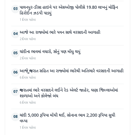
પાલનપુર-ડીસા હાઇવે પર એસઓજી પોલીસે 19.80 લાખનું મોર્ફિન
03
હિરોઈન ઝડપી પાડ્યું
1 દિવસ પહેલા
આજે આ રાજ્યોમાં ભારે પવન સાથે વરસાદની આગાહી
04
2 દિવસ પહેલા
ચાંદીના ભાવમાં વધારો, સોનું પણ મોંઘુ થયું
05
2 દિવસ પહેલા
આજે ગુજરાત સહિત આ રાજ્યોમાં ભારેથી અતિભારે વરસાદની આગાહી
06
6 દિવસ પહેલા
ગુજરાતમાં ભારે વરસાદને લઈને રેડ એલર્ટ જાહેર, ઘણા જિલ્લાઓમાં
07
શાળાઓ અને કોલેજો બંધ
6 દિવસ પહેલા
ચાંદી 5,000 રૂપિયા મોંઘી થઈ, સોનાના ભાવ 2,200 રૂપિયા સુધી
08
વધ્યા
1 દિવસ પહેલા