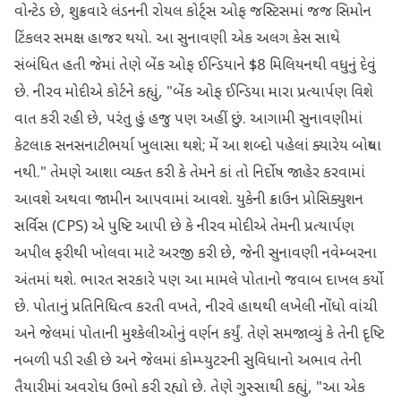
વોન્ટેડ છે, શુક્રવારે લંડનની રોયલ કોર્ટ્સ ઓફ જસ્ટિસમાં જજ સિમોન
ટિંકલર સમક્ષ હાજર થયો. આ સુનાવણી એક અલગ કેસ સાથે
સંબંધિત હતી જેમાં તેણે બેંક ઓફ ઈન્ડિયાને $8 મિલિયનથી વધુનું દેવું
છે. નીરવ મોદીએ કોર્ટને કહ્યું, "બેંક ઓફ ઈન્ડિયા મારા પ્રત્યાર્પણ વિશે
વાત કરી રહી છે, પરંતુ હું હજુ પણ અહીં છું. આગામી સુનાવણીમાં
કેટલાક સનસનાટીભર્યા ખુલાસા થશે; મેં આ શબ્દો પહેલાં ક્યારેય બોલ્યા
નથી." તેમણે આશા વ્યક્ત કરી કે તેમને કાં તો નિર્દોષ જાહેર કરવામાં
આવશે અથવા જામીન આપવામાં આવશે. યુકેની ક્રાઉન પ્રોસિક્યુશન
સર્વિસ (CPS) એ પુષ્ટિ આપી છે કે નીરવ મોદીએ તેમની પ્રત્યાર્પણ
અપીલ ફરીથી ખોલવા માટે અરજી કરી છે, જેની સુનાવણી નવેમ્બરના
અંતમાં થશે. ભારત સરકારે પણ આ મામલે પોતાનો જવાબ દાખલ કર્યો
છે. પોતાનું પ્રતિનિધિત્વ કરતી વખતે, નીરવે હાથથી લખેલી નોંધો વાંચી
અને જેલમાં પોતાની મુશ્કેલીઓનું વર્ણન કર્યું. તેણે સમજાવ્યું કે તેની દૃષ્ટિ
નબળી પડી રહી છે અને જેલમાં કોમ્પ્યુટરની સુવિધાનો અભાવ તેની
તૈયારીમાં અવરોધ ઉભો કરી રહ્યો છે. તેણે ગુસ્સાથી કહ્યું, "આ એક