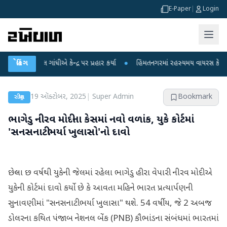
E-Paper
|
Login
હુલ ગાંધીએ કેન્દ્ર પર પ્રહાર કર્યા
બ્રેકિંગ
●
હિંમતનગરમાં રહસ્યમય વાયરસ કે ચાંદીપુરા?
19 ઑક્ટોબર, 2025
|
Super Admin
Bookmark
રાષ્ટ્રીય
ભાગેડુ નીરવ મોદીના કેસમાં નવો વળાંક, યુકે કોર્ટમાં
'સનસનાટીભર્યા ખુલાસો'નો દાવો
છેલ્લા છ વર્ષથી યુકેની જેલમાં રહેલા ભાગેડુ હીરા વેપારી નીરવ મોદીએ
યુકેની કોર્ટમાં દાવો કર્યો છે કે આવતા મહિને ભારત પ્રત્યાર્પણની
સુનાવણીમાં "સનસનાટીભર્યા ખુલાસા" થશે. 54 વર્ષીય, જે 2 અબજ
ડોલરના કથિત પંજાબ નેશનલ બેંક (PNB) કૌભાંડના સંબંધમાં ભારતમાં