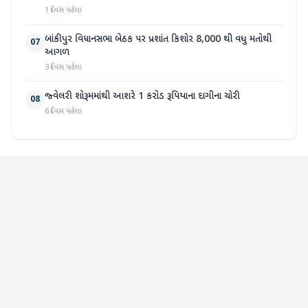
1 દિવસ પહેલા
બાંકીપુર વિધાનસભા બેઠક પર પ્રશાંત કિશોર 8,000 થી વધુ મતોથી
07
આગળ
3 દિવસ પહેલા
જ્વેલરી શોરૂમમાંથી આશરે 1 કરોડ રૂપિયાના દાગીના ચોરી
08
6 દિવસ પહેલા