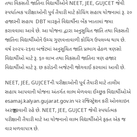
તથા વિકસતી જાતિના વિદ્યાર્થીઓને NEET, JEE, GUJCET જેવી
સ્પર્ધાત્મક પરીક્ષાઓની પુર્વ તૈયારી માટે કોચિંગ સહાય યોજનામાં રૂ. ૨૦
હજારની સહાય DBT મારફતે વિદ્યાર્થીના બેંક ખાતામાં જમા
કરાવવામા આવે છે. આ યોજના દ્વારા અનુસુચિત જાતિ તથા વિકસતી
જાતિના વિદ્યાર્થીઓને ઉચ્ચ ગુણવત્તાવાળી કોચિંગ ઉપલબ્ધ થાય છે.
વર્ષ ૨૦૨૫-૨૬ના બજેટમાં અનુસૂચિત જાતિ પ્રભાગ હેઠળ ત્રણસો
વિદ્યાર્થીઓ માટે રૂ. ૬૦ લાખ તથા વિકસતી જાતિના ત્રણ હજાર
વિદ્યાર્થીઓ માટે રૂ. છ કરોડની બજેટની જોગવાઈ કરવામાં આવી છે.
NEET, JEE, GUJCETની પરીક્ષાઓની પૂર્વ તૈયારી માટે તાલીમ
સહાય આપવાની યોજના અંતર્ગત લાભ મેળવવા ઈચ્છુક વિદ્યાર્થીઓએ
esamaj.kalyan.gujarat.gov.in પર રજિસ્ટ્રેશન કરી ઓનલાઇન
અરજી કરવાની રહે છે. NEET, JEE, GUJCET જેવી સ્પર્ધાત્મક
પરીક્ષાની તૈયારી માટે આ યોજનાનો લાભ વિદ્યાર્થીઓને ફક્ત એક જ
વાર મળવાપાત્ર છે.