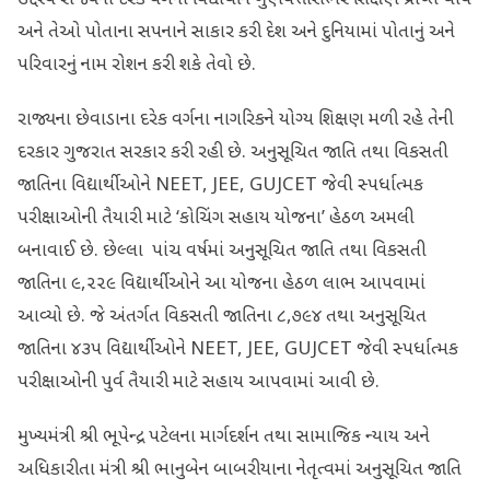
અને તેઓ પોતાના સપનાને સાકાર કરી દેશ અને દુનિયામાં પોતાનું અને
પરિવારનું નામ રોશન કરી શકે તેવો છે.
રાજ્યના છેવાડાના દરેક વર્ગના નાગરિકને યોગ્ય શિક્ષણ મળી રહે તેની
દરકાર ગુજરાત સરકાર કરી રહી છે. અનુસૂચિત જાતિ તથા વિકસતી
જાતિના વિદ્યાર્થીઓને NEET, JEE, GUJCET જેવી સ્પર્ધાત્મક
પરીક્ષાઓની તૈયારી માટે ‘કોચિંગ સહાય યોજના’ હેઠળ અમલી
બનાવાઈ છે. છેલ્લા પાંચ વર્ષમાં અનુસૂચિત જાતિ તથા વિકસતી
જાતિના ૯,૨૨૯ વિદ્યાર્થીઓને આ યોજના હેઠળ લાભ આપવામાં
આવ્યો છે. જે અંતર્ગત વિકસતી જાતિના ૮,૭૯૪ તથા અનુસૂચિત
જાતિના ૪૩૫ વિદ્યાર્થીઓને NEET, JEE, GUJCET જેવી સ્પર્ધાત્મક
પરીક્ષાઓની પુર્વ તૈયારી માટે સહાય આપવામાં આવી છે.
મુખ્યમંત્રી શ્રી ભૂપેન્દ્ર પટેલના માર્ગદર્શન તથા સામાજિક ન્યાય અને
અધિકારીતા મંત્રી શ્રી ભાનુબેન બાબરીયાના નેતૃત્વમાં અનુસૂચિત જાતિ