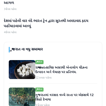
આગળ
3 દિવસ પહેલા
દેશમાં પહેલી વાર વંદે ભારત ટ્રેન દ્વારા સુરતથી અમદાવાદ હૃદય
ગુજરાત
પહોંચાડવામાં આવ્યું
4 દિવસ પહેલા
ગુજરાત
ના વધુ સમાચાર
ગુજરાત
રાજ્યમાં તાત્કાલિક અસરથી એનાલોગ ચીઝના
ઉત્પાદન અને વેચાણ પર પ્રતિબંધ.
22 કલાક પહેલા
ગુજરાત
ગુજરાતમાં વરસાદ વચ્ચે રસ્તા પર એકસાથે 12
સિંહો દેખાયા
3 દિવસ પહેલા