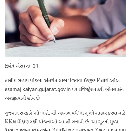
(જી.એન.એસ) તા. 21
તાલીમ સહાય યોજના અંતર્ગત લાભ મેળવવા ઈચ્છુક વિદ્યાર્થીઓએ
esamaj.kalyan.gujarat.gov.in પર રજિસ્ટ્રેશન કરી ઓનલાઇન
અરજી કરવાની હોય છે
ગુજરાત સરકારે ‘સૌ ભણે, સૌ આગળ વધે’ ના સૂત્રને સાકાર કરવા માટે
વિવિધ શિક્ષણલક્ષી યોજનાઓ અમલી બનાવી છે. આ સૂત્રનો મુખ્ય
ઉદ્દેશ્ય રાજ્યના દરેક વર્ગના વિદ્યાર્થીને ગુણવત્તાસભર શિક્ષણ પ્રાપ્ત થાય