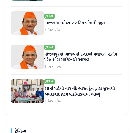
ગુજરાત
ભાજપના ઉમેદવાર સતિષ પટેલની જીત
3 દિવસ પહેલા
ગુજરાત
માંજલપુરમાં ભાજપનો દબદબો યથાવત, સતીષ
પટેલ મોટા માર્જિનથી આગળ
3 દિવસ પહેલા
ગુજરાત
દેશમાં પહેલી વાર વંદે ભારત ટ્રેન દ્વારા સુરતથી
અમદાવાદ હૃદય પહોંચાડવામાં આવ્યું
4 દિવસ પહેલા
ટ્રેન્ડિંગ