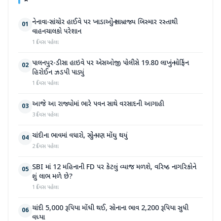
નેનાવા-સાંચોર હાઈવે પર ખાડાઓનું સામ્રાજ્ય બિસ્માર રસ્તાથી
01
વાહનચાલકો પરેશાન
1 દિવસ પહેલા
પાલનપુર-ડીસા હાઇવે પર એસઓજી પોલીસે 19.80 લાખનું મોર્ફિન
02
હિરોઈન ઝડપી પાડ્યું
1 દિવસ પહેલા
આજે આ રાજ્યોમાં ભારે પવન સાથે વરસાદની આગાહી
03
3 દિવસ પહેલા
ચાંદીના ભાવમાં વધારો, સોનું પણ મોંઘુ થયું
04
2 દિવસ પહેલા
SBI માં 12 મહિનાની FD પર કેટલું વ્યાજ મળશે, વરિષ્ઠ નાગરિકોને
05
શું લાભ મળે છે?
1 દિવસ પહેલા
ચાંદી 5,000 રૂપિયા મોંઘી થઈ, સોનાના ભાવ 2,200 રૂપિયા સુધી
06
વધ્યા