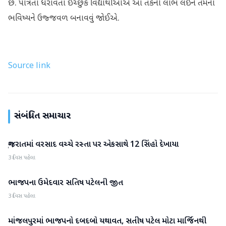
છે. પાત્રતા ધરાવતા ઈચ્છુક વિદ્યાર્થીઓએ આ તકનો લાભ લઈને તેમના
ભવિષ્યને ઉજ્જવળ બનાવવું જોઈએ.
Source link
સંબંધિત સમાચાર
ગુજરાતમાં વરસાદ વચ્ચે રસ્તા પર એકસાથે 12 સિંહો દેખાયા
ગુજરાત
3 દિવસ પહેલા
ભાજપના ઉમેદવાર સતિષ પટેલની જીત
ગુજરાત
3 દિવસ પહેલા
માંજલપુરમાં ભાજપનો દબદબો યથાવત, સતીષ પટેલ મોટા માર્જિનથી
ગુજરાત