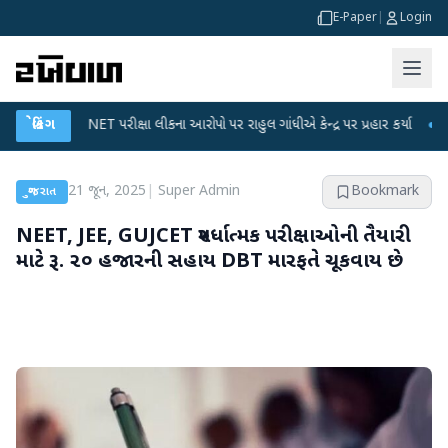
E-Paper
|
Login
T પરીક્ષા લીકના આરોપો પર રાહુલ ગાંધીએ કેન્દ્ર પર પ્રહાર કર્યા
બ્રેકિંગ
●
હિંમતનગરમાં રહ
21 જૂન, 2025
|
Super Admin
Bookmark
ગુજરાત
NEET, JEE, GUJCET સ્પર્ધાત્મક પરીક્ષાઓની તૈયારી
માટે રૂ. ૨૦ હજારની સહાય DBT મારફતે ચૂકવાય છે