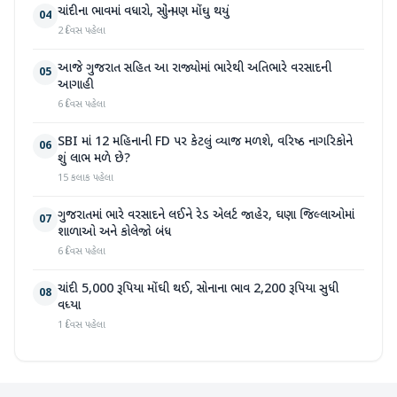
ચાંદીના ભાવમાં વધારો, સોનું પણ મોંઘુ થયું
04
2 દિવસ પહેલા
આજે ગુજરાત સહિત આ રાજ્યોમાં ભારેથી અતિભારે વરસાદની
05
આગાહી
6 દિવસ પહેલા
SBI માં 12 મહિનાની FD પર કેટલું વ્યાજ મળશે, વરિષ્ઠ નાગરિકોને
06
શું લાભ મળે છે?
15 કલાક પહેલા
ગુજરાતમાં ભારે વરસાદને લઈને રેડ એલર્ટ જાહેર, ઘણા જિલ્લાઓમાં
07
શાળાઓ અને કોલેજો બંધ
6 દિવસ પહેલા
ચાંદી 5,000 રૂપિયા મોંઘી થઈ, સોનાના ભાવ 2,200 રૂપિયા સુધી
08
વધ્યા
1 દિવસ પહેલા