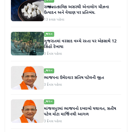
રાજ્યમાં તાત્કાલિક અસરથી એનાલોગ ચીઝના
ઉત્પાદન અને વેચાણ પર પ્રતિબંધ.
13 કલાક પહેલા
ગુજરાત
ગુજરાતમાં વરસાદ વચ્ચે રસ્તા પર એકસાથે 12
સિંહો દેખાયા
3 દિવસ પહેલા
ગુજરાત
ભાજપના ઉમેદવાર સતિષ પટેલની જીત
3 દિવસ પહેલા
ગુજરાત
માંજલપુરમાં ભાજપનો દબદબો યથાવત, સતીષ
પટેલ મોટા માર્જિનથી આગળ
3 દિવસ પહેલા