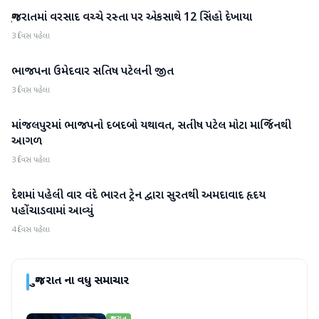
ગુજરાતમાં વરસાદ વચ્ચે રસ્તા પર એકસાથે 12 સિંહો દેખાયા
ગુજરાત
3 દિવસ પહેલા
ભાજપના ઉમેદવાર સતિષ પટેલની જીત
ગુજરાત
3 દિવસ પહેલા
માંજલપુરમાં ભાજપનો દબદબો યથાવત, સતીષ પટેલ મોટા માર્જિનથી
ગુજરાત
આગળ
3 દિવસ પહેલા
દેશમાં પહેલી વાર વંદે ભારત ટ્રેન દ્વારા સુરતથી અમદાવાદ હૃદય
ગુજરાત
પહોંચાડવામાં આવ્યું
4 દિવસ પહેલા
ગુજરાત
ના વધુ સમાચાર
ગુજરાત