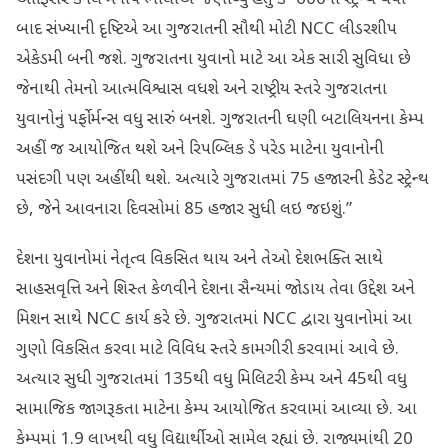
ઓફિસર કર્નલ મનીષ ભોલાએ જણાવ્યું હતું કે “600ની સ્ટ્રેન્થ થયા
બાદ સંખ્યાની દૃષ્ટિએ આ ગુજરાતની સૌથી મોટી NCC લીડરશીપ
એકેડમી બની જશે. ગુજરાતના યુવાનો માટે આ એક સારી સુવિધા છે
જેનાથી તેમનો આત્મવિશ્વાસ વધશે અને રાષ્ટ્રીય સ્તરે ગુજરાતના
યુવાનોનું પર્ફોર્મન્સ વધુ સારું બનશે. ગુજરાતની ઘણી બટાલિયનના કેમ્પ
અહીં જ આયોજિત થશે અને રિપબ્લિક ડે પરેડ માટેના યુવાનોની
પસંદગી પણ અહીંથી થશે. અત્યારે ગુજરાતમાં 75 હજારની કેડેટ સ્ટ્રેન્થ
છે, જેને આવનારા દિવસોમાં 85 હજાર સુધી લઇ જઇશું.”
દેશના યુવાનોમાં નેતૃત્વ વિકસિત થાય અને તેઓ દેશભક્તિ સાથે
સાહસવૃત્તિ અને શિસ્ત કેળવીને દેશના સૈન્યમાં જોડાય તેવા ઉદ્દેશ અને
મિશન સાથે NCC કાર્ય કરે છે. ગુજરાતમાં NCC દ્વારા યુવાનોમાં આ
ગુણો વિકસિત કરવા માટે વિવિધ સ્તરે કામગીરી કરવામાં આવે છે.
અત્યાર સુધી ગુજરાતમાં 135થી વધુ મિલિટરી કેમ્પ અને 45થી વધુ
સામાજિક જાગરૂકતા માટેના કેમ્પ આયોજિત કરવામાં આવ્યા છે. આ
કેમ્પમાં 1.9 લાખથી વધુ વિદ્યાર્થીઓ સામેલ રહ્યાં છે. રાજ્યમાંથી 20