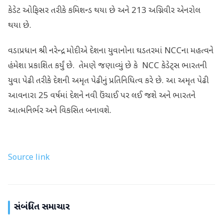
કેડેટ ઓફિસર તરીકે કમિશન્ડ થયા છે અને 213 અગ્નિવીર એનરોલ
થયા છે.
વડાપ્રધાન શ્રી નરેન્દ્ર મોદીએ દેશના યુવાનોના ઘડતરમાં NCCના મહત્વને
હંમેશા પ્રકાશિત કર્યું છે. તેમણે જણાવ્યું છે કે NCC કેડેટ્સ ભારતની
યુવા પેઢી તરીકે દેશની અમૃત પેઢીનું પ્રતિનિધિત્વ કરે છે. આ અમૃત પેઢી
આવનારા 25 વર્ષમાં દેશને નવી ઉંચાઈ પર લઈ જશે અને ભારતને
આત્મનિર્ભર અને વિકસિત બનાવશે.
Source link
સંબંધિત સમાચાર