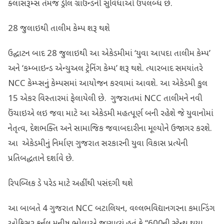
ક્લાસરૂમ્સ તેમજ ડ્રીલ ગ્રાઉન્ડની સુવિધાઓ ઉપલબ્ધ છે.
28 જુલાઇથી તાલીમ કેમ્પ શરૂ થશે
ઉદ્ઘાટન બાદ 28 જુલાઇથી આ એકેડમીમાં ‘યુવા આપદા તાલીમ કેમ્પ’
અને ‘કમ્બાઇન્ડ એન્યુઅલ ટ્રેનિંગ કેમ્પ’ શરૂ થશે. ત્યારબાદ સમયાંતરે
NCC કેમ્પ્સનું કેમ્પસમાં આયોજન કરવામાં આવશે. આ એકેડમી કુલ
15 એકર વિસ્તારમાં ફેલાયેલી છે. ગુજરાતમાં NCC તાલીમને નવી
ઉંચાઇએ લઇ જવા માટે આ એકેડમી મહત્પૂર્ણ બની રહેશે જે યુવાનોમાં
નેતૃત્વ, દેશભક્તિ અને સામાજિક જવાબદારીના મૂલ્યોને ઉજાગર કરશે.
આ એકેડમીનું નિર્માણ ગુજરાત સરકારની યુવા વિકાસ પ્રત્યેની
પ્રતિબદ્ધતાને દર્શાવે છે.
રિપબ્લિક ડે પરેડ માટે અહીંથી પસંદગી થશે
આ બાબતે 4 ગુજરાત NCC બટાલિયન, વલ્લભવિદ્યાનગરના કમાન્ડિંગ