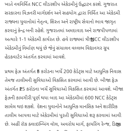
ખાતે નવનિર્મિત NCC લીડરશીપ એકેડમીનું ઉદ્ઘાટન કરશે. ગુજરાત
સરકારના વિઝનરી માર્ગદર્શન અને સહયોગ દ્વારા નિર્મિત આ એકેડમી
રાજ્યના યુવાનોમાં નેતૃત્વ, શિસ્ત અને રાષ્ટ્રીય સેવાનો ભાવ જાગૃત
કરવાનું કેન્દ્ર બની રહેશે. ગુજરાતમાં અમદાવાદ અને રાજપીપળામાં
અત્યારે 1-1 એકેડમી કાર્યરત છે. હવે રાજ્યમાં ત્રીજી NCC લીડરશીપ
એકેડમીનું નિર્માણ થયું છે જેનું સંચાલન વલ્લભ વિદ્યાનગર ગ્રુપ
હેડક્વાર્ટર અંતર્ગત કરવામાં આવશે.
પ્રથમ ફેઝ અંતર્ગત ₹5 કરોડના ખર્ચે 200 કેડેટ્સ માટે આધુનિક નિવાસ
તેમજ તાલીમની સુવિધાઓ વિકસિત કરવામાં આવી છે. બીજા ફેઝ
અંતર્ગત ₹25 કરોડના ખર્ચે સુવિધાઓ વિકસિત કરવામાં આવશે. બીજા
ફેઝની કામગીરી પૂર્ણ થયા બાદ આ એકેડમીમાં 600 NCC કેડેટ્સ
સામેલ થઇ શકશે. દેશના યુવાનોને આધુનિક માનસિક અને શારીરિક
તાલીમ આપવા માટે એકેડમીમાં પૂરતી સુવિધાઓ શરૂ કરવામાં આવી
છે. અહીં રૉક ક્લાઇમ્બિંગ વૉલ, અવરોધ માર્ગ, ફાયરિંગ રેન્જ, ડિજીટલ