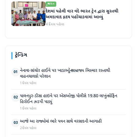
ગુજરાત
દેશમાં પહેલી વાર વંદે ભારત ટ્રેન દ્વારા સુરતથી
અમદાવાદ હૃદય પહોંચાડવામાં આવ્યું
4 દિવસ પહેલા
ટ્રેન્ડિંગ
નેનાવા-સાંચોર હાઈવે પર ખાડાઓનું સામ્રાજ્ય બિસ્માર રસ્તાથી
01
વાહનચાલકો પરેશાન
1 દિવસ પહેલા
પાલનપુર-ડીસા હાઇવે પર એસઓજી પોલીસે 19.80 લાખનું મોર્ફિન
02
હિરોઈન ઝડપી પાડ્યું
1 દિવસ પહેલા
આજે આ રાજ્યોમાં ભારે પવન સાથે વરસાદની આગાહી
03
2 દિવસ પહેલા