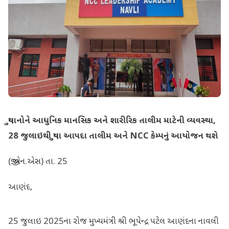
યુવાનોને આધુનિક માનસિક અને શારીરિક તાલીમ માટેની વ્યવસ્થા,
28 જુલાઇથી યુવા આપદા તાલીમ અને NCC કેમ્પનું આયોજન થશે
(જી.એન.એસ) તા. 25
આણંદ,
25 જુલાઇ 2025ના રોજ મુખ્યમંત્રી શ્રી ભૂપેન્દ્ર પટેલ આણંદના નાવલી