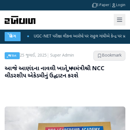
E-Paper
|
Login
●
બ્રેકિંગ
UGC-NET પરીક્ષા લીકના આરોપો પર રાહુલ ગાંધીએ કેન્દ્ર પર પ્રહાર કર્યા
●
હિં
25 જુલાઈ, 2025
|
Super Admin
Bookmark
ગુજરાત
આજે આણંદના નાવલી ખાતે મુખ્યમંત્રીશ્રી NCC
લીડરશીપ એકેડમીનું ઉદ્ઘાટન કરશે