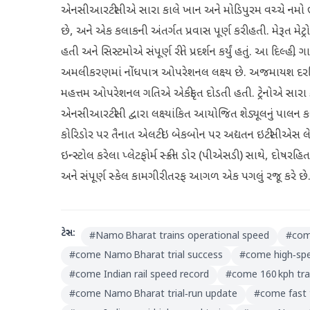
એનસીઆરટીસીએ સારા કાલે ખાન અને મોડિપુરમ વચ્ચે નમો ભાર
છે, અને એક કલાકની અંતર્ગત પ્રવાસ પૂર્ણ કરી હતી. મેરૂત મેટ્
હતી અને સિસ્ટમોએ સંપૂર્ણ રીતે પ્રદર્શન કર્યું હતું. આ દિલ
અમલીકરણમાં નોંધપાત્ર ઓપરેશનલ લક્ષ્ય છે. અજમાયશ દરમિય
મહત્તમ ઓપરેશનલ ગતિએ એકીકૃત દોડતી હતી. ટ્રેનોએ સારા કા
એનસીઆરટીસી દ્વારા લક્ષ્યાંકિત આયોજિત શેડ્યૂલનું પાલન
કોરિડોર પર તૈનાત એલટીઇ બેકબોન પર અદ્યતન ઇટીસીએસ લેવલ 3
ઇન્સ્ટોલ કરેલા પ્લેટફોર્મ સ્ક્રીન ડોર (પીએસડી) સાથે, દોષરહ
અને સંપૂર્ણ સ્કેલ કામગીરી તરફ આગળ એક પગલું રજૂ કરે છે
ટેગ્સ:
#
Namo Bharat trains operational speed
#
com
#
come Namo Bharat trial success
#
come high‑spe
#
come Indian rail speed record
#
come 160 kph tra
#
come Namo Bharat trial‑run update
#
come fast t