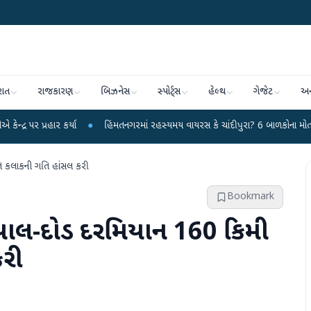
રાત
રાજકારણ
બિઝનેસ
સ્પોર્ટ્સ
હેલ્થ
ગેજેટ
અન
કર્યા
●
હિંમતનગરમાં રહસ્યમય વાયરસ કે ચાંદીપુરા? 6 બાળકોના મોતથી ફફડાટ
●
તિ કલાકની ગતિ હાંસલ કરી
Bookmark
િયાલ-દોડ દરમિયાન 160 કિમી
કરી