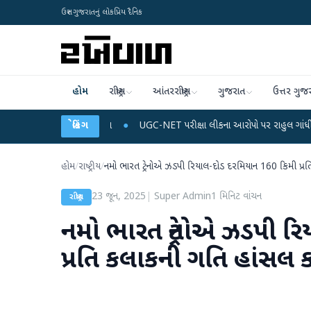
ઉત્તર ગુજરાતનું લોકપ્રિય દૈનિક
હોમ
રાષ્ટ્રીય
આંતરરાષ્ટ્રીય
ગુજરાત
ઉત્તર ગુજ
 અને ડેટા પ્લાન
●
બ્રેકિંગ
UGC-NET પરીક્ષા લીકના આરોપો પર રાહુલ ગાંધીએ કેન્દ્ર પર પ્રહાર 
હોમ
/
રાષ્ટ્રીય
/
નમો ભારત ટ્રેનોએ ઝડપી રિયાલ-દોડ દરમિયાન 160 કિમી પ્ર
23 જૂન, 2025
|
Super Admin
1
મિનિટ વાંચન
રાષ્ટ્રીય
નમો ભારત ટ્રેનોએ ઝડપી ર
પ્રતિ કલાકની ગતિ હાંસલ 