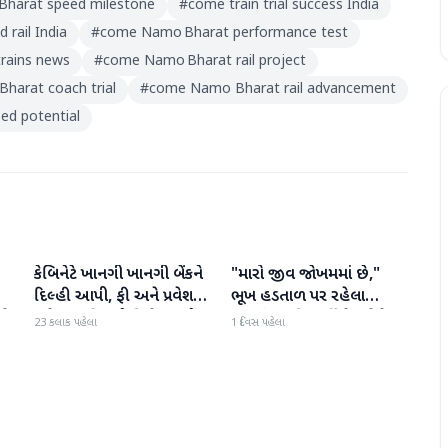
harat speed milestone
#
come train trial success India
 rail India
#
come Namo Bharat performance test
rains news
#
come Namo Bharat rail project
arat coach trial
#
come Namo Bharat rail advancement
d potential
કેબિનેટે ખાનગી ખાનગી બેંકને
"મારો જીવ જોખમમાં છે,"
રાષ્ટ્રીય
રાષ્ટ્રીય
દિલ્હી આપી, ફી અને પ્રવેશ
ભૂખ હડતાળ પર રહેલા
ટે
માટે નવા નિયમો વિશે જાણો
ઝારખંડના વિદ્યાર્થી નેતા દેવેન્દ્ર
23 કલાક પહેલા
1 દિવસ પહેલા
નાથ મહતોની તબિયત ખરાબ