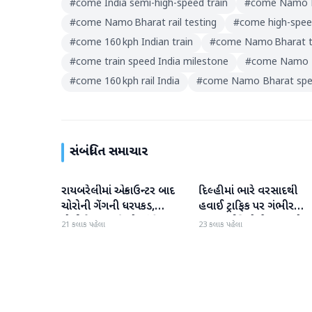
#
come India semi-high-speed train
#
come Namo B
#
come Namo Bharat rail testing
#
come high-speed
#
come 160 kph Indian train
#
come Namo Bharat t
#
come train speed India milestone
#
come Namo Bh
#
come 160 kph rail India
#
come Namo Bharat spee
સંબંધિત સમાચાર
રાયબરેલીમાં એન્કાઉન્ટર બાદ
દિલ્હીમાં ભારે વરસાદથી
રાષ્ટ્રીય
રાષ્ટ્રીય
ચોરોની ગેંગની ધરપકડ,
હવાઈ ટ્રાફિક પર ગંભીર
પોલીસે 12.4 કિલો ચાંદીના
અસર; ઈન્ડિગોએ મુસાફરો મા
21 કલાક પહેલા
23 કલાક પહેલા
દાગીના જપ્ત કર્યા
એડવાઈઝરી જાહેર કરી