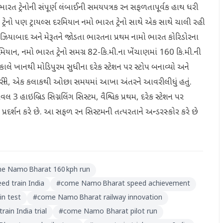
ત ટ્રેનોની સંપૂર્ણ લંબાઈની સમયપત્રક રન સફળતાપૂર્વક હાથ ધરી
રો ટ્રેનો પણ ટ્રાયલ્સ દરમિયાન નમો ભારત ટ્રેનો સાથે એક સાથે ચાલી રહી
્હી, ગાઝિયાબાદ અને મેરૂતને જોડતા ભારતના પ્રથમ નામો ભારત કોરિડોરના
ાન, નમો ભારત ટ્રેનો સમગ્ર 82-કિ.મી.ના ખેંચાણમાં 160 કિ.મી.ની
લે ખાનથી મોડિપુરમ સુધીના દરેક સ્ટેશન પર સ્ટોપ બનાવ્યો અને
 કરીને, એક કલાકથી ઓછા સમયમાં આખા અંતરને આવરી લીધું હતું.
 હાઇબ્રિડ સિગ્નલિંગ સિસ્ટમ, વૈશ્વિક પ્રથમ, દરેક સ્ટેશન પર
િત પ્રદર્શન કરે છે. આ સફળ રન સિસ્ટમની તત્પરતાને અન્ડરસ્કોર કરે છે
.
e Namo Bharat 160 kph run
ed train India
#
come Namo Bharat speed achievement
in test
#
come Namo Bharat railway innovation
rain India trial
#
come Namo Bharat pilot run