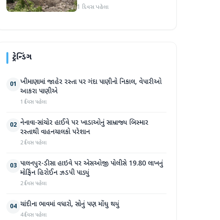
પ્રદેશમાં ભારે ચોમાસાનો સામનો
1 દિવસ પહેલા
ટ્રેન્ડિંગ
ખીમાણામાં જાહેર રસ્તા પર ગંદા પાણીનો નિકાલ, વેપારીઓ
01
આકરા પાણીએ
1 દિવસ પહેલા
નેનાવા-સાંચોર હાઈવે પર ખાડાઓનું સામ્રાજ્ય બિસ્માર
02
રસ્તાથી વાહનચાલકો પરેશાન
2 દિવસ પહેલા
પાલનપુર-ડીસા હાઇવે પર એસઓજી પોલીસે 19.80 લાખનું
03
મોર્ફિન હિરોઈન ઝડપી પાડ્યું
2 દિવસ પહેલા
ચાંદીના ભાવમાં વધારો, સોનું પણ મોંઘુ થયું
04
4 દિવસ પહેલા