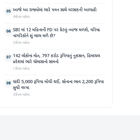
આજે આ રાજ્યોમાં ભારે પવન સાથે વરસાદની આગાહી
05
4 દિવસ પહેલા
SBI માં 12 મહિનાની FD પર કેટલું વ્યાજ મળશે, વરિષ્ઠ
06
નાગરિકોને શું લાભ મળે છે?
2 દિવસ પહેલા
142 લોકોના મોત, 797 કરોડ રૂપિયાનું નુકસાન, હિમાચલ
07
પ્રદેશમાં ભારે ચોમાસાનો સામનો
1 દિવસ પહેલા
ચાંદી 5,000 રૂપિયા મોંઘી થઈ, સોનાના ભાવ 2,200 રૂપિયા
08
સુધી વધ્યા
3 દિવસ પહેલા