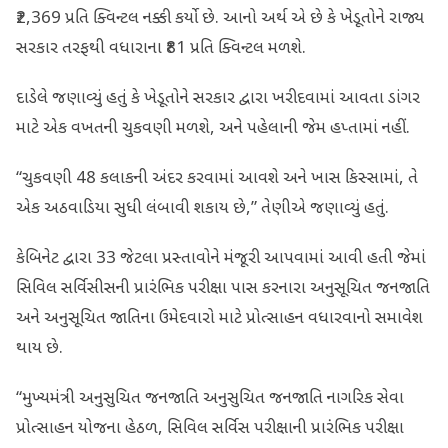
₹2,369 પ્રતિ ક્વિન્ટલ નક્કી કર્યો છે. આનો અર્થ એ છે કે ખેડૂતોને રાજ્ય
સરકાર તરફથી વધારાના ₹81 પ્રતિ ક્વિન્ટલ મળશે.
દાડેલે જણાવ્યું હતું કે ખેડૂતોને સરકાર દ્વારા ખરીદવામાં આવતા ડાંગર
માટે એક વખતની ચુકવણી મળશે, અને પહેલાની જેમ હપ્તામાં નહીં.
“ચુકવણી 48 કલાકની અંદર કરવામાં આવશે અને ખાસ કિસ્સામાં, તે
એક અઠવાડિયા સુધી લંબાવી શકાય છે,” તેણીએ જણાવ્યું હતું.
કેબિનેટ દ્વારા 33 જેટલા પ્રસ્તાવોને મંજૂરી આપવામાં આવી હતી જેમાં
સિવિલ સર્વિસીસની પ્રારંભિક પરીક્ષા પાસ કરનારા અનુસૂચિત જનજાતિ
અને અનુસૂચિત જાતિના ઉમેદવારો માટે પ્રોત્સાહન વધારવાનો સમાવેશ
થાય છે.
“મુખ્યમંત્રી અનુસુચિત જનજાતિ અનુસુચિત જનજાતિ નાગરિક સેવા
પ્રોત્સાહન યોજના હેઠળ, સિવિલ સર્વિસ પરીક્ષાની પ્રારંભિક પરીક્ષા