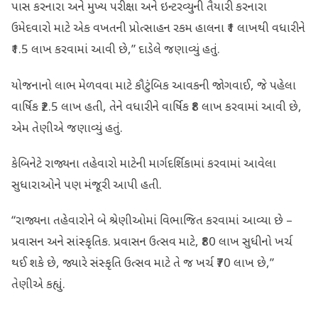
પાસ કરનારા અને મુખ્ય પરીક્ષા અને ઇન્ટરવ્યુની તૈયારી કરનારા
ઉમેદવારો માટે એક વખતની પ્રોત્સાહન રકમ હાલના ₹1 લાખથી વધારીને
₹1.5 લાખ કરવામાં આવી છે,” દાડેલે જણાવ્યું હતું.
યોજનાનો લાભ મેળવવા માટે કૌટુંબિક આવકની જોગવાઈ, જે પહેલા
વાર્ષિક ₹2.5 લાખ હતી, તેને વધારીને વાર્ષિક ₹8 લાખ કરવામાં આવી છે,
એમ તેણીએ જણાવ્યું હતું.
કેબિનેટે રાજ્યના તહેવારો માટેની માર્ગદર્શિકામાં કરવામાં આવેલા
સુધારાઓને પણ મંજૂરી આપી હતી.
“રાજ્યના તહેવારોને બે શ્રેણીઓમાં વિભાજિત કરવામાં આવ્યા છે –
પ્રવાસન અને સાંસ્કૃતિક. પ્રવાસન ઉત્સવ માટે, ₹80 લાખ સુધીનો ખર્ચ
થઈ શકે છે, જ્યારે સંસ્કૃતિ ઉત્સવ માટે તે જ ખર્ચ ₹70 લાખ છે,”
તેણીએ કહ્યું.