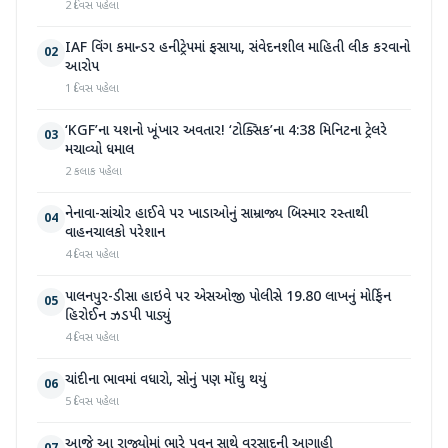
2 દિવસ પહેલા
IAF વિંગ કમાન્ડર હનીટ્રેપમાં ફસાયા, સંવેદનશીલ માહિતી લીક કરવાનો
02
આરોપ
1 દિવસ પહેલા
‘KGF’ના યશનો ખૂંખાર અવતાર! ‘ટોક્સિક’ના 4:38 મિનિટના ટ્રેલરે
03
મચાવ્યો ધમાલ
2 કલાક પહેલા
નેનાવા-સાંચોર હાઈવે પર ખાડાઓનું સામ્રાજ્ય બિસ્માર રસ્તાથી
04
વાહનચાલકો પરેશાન
4 દિવસ પહેલા
પાલનપુર-ડીસા હાઇવે પર એસઓજી પોલીસે 19.80 લાખનું મોર્ફિન
05
હિરોઈન ઝડપી પાડ્યું
4 દિવસ પહેલા
ચાંદીના ભાવમાં વધારો, સોનું પણ મોંઘુ થયું
06
5 દિવસ પહેલા
આજે આ રાજ્યોમાં ભારે પવન સાથે વરસાદની આગાહી