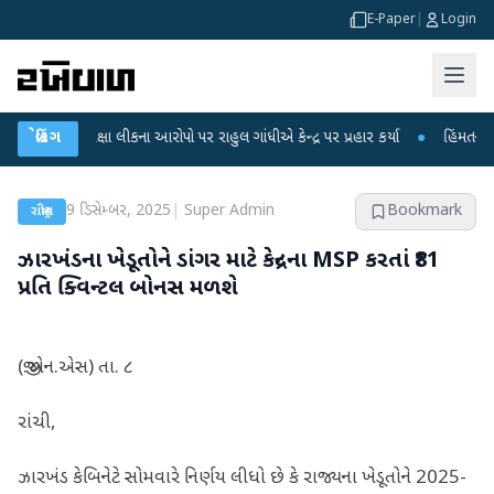
E-Paper
|
Login
ીક્ષા લીકના આરોપો પર રાહુલ ગાંધીએ કેન્દ્ર પર પ્રહાર કર્યા
બ્રેકિંગ
●
હિંમતનગરમાં રહસ્યમ
9 ડિસેમ્બર, 2025
|
Super Admin
Bookmark
રાષ્ટ્રીય
ઝારખંડના ખેડૂતોને ડાંગર માટે કેન્દ્રના MSP કરતાં ₹81
પ્રતિ ક્વિન્ટલ બોનસ મળશે
(જી.એન.એસ) તા. ૮
રાંચી,
ઝારખંડ કેબિનેટે સોમવારે નિર્ણય લીધો છે કે રાજ્યના ખેડૂતોને 2025-