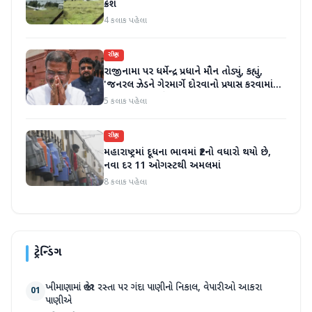
ક્રેશ
4 કલાક પહેલા
રાષ્ટ્રીય
રાજીનામા પર ધર્મેન્દ્ર પ્રધાને મૌન તોડ્યું, કહ્યું,
'જનરલ ઝેડને ગેરમાર્ગે દોરવાનો પ્રયાસ કરવામાં
આવ્યો, મારા માટે પદ મહત્વનું નથી'
5 કલાક પહેલા
રાષ્ટ્રીય
મહારાષ્ટ્રમાં દૂધના ભાવમાં ₹2નો વધારો થયો છે,
નવા દર 11 ઓગસ્ટથી અમલમાં
8 કલાક પહેલા
ટ્રેન્ડિંગ
ખીમાણામાં જાહેર રસ્તા પર ગંદા પાણીનો નિકાલ, વેપારીઓ આકરા
01
પાણીએ