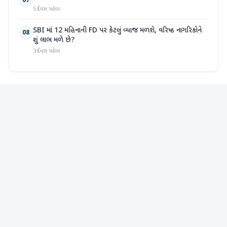
07
5 દિવસ પહેલા
SBI માં 12 મહિનાની FD પર કેટલું વ્યાજ મળશે, વરિષ્ઠ નાગરિકોને
08
શું લાભ મળે છે?
3 દિવસ પહેલા