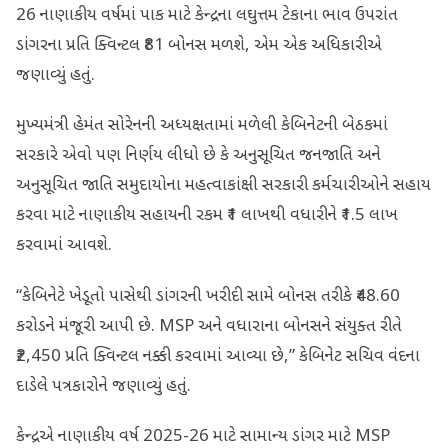
26 નાણાકીય વર્ષમાં પાક માટે કેન્દ્રના લઘુત્તમ ટેકાના ભાવ ઉપરાંત
ડાંગરના પ્રતિ ક્વિન્ટલ ₹81 બોનસ મળશે, એમ એક અધિકારીએ
જણાવ્યું હતું.
મુખ્યમંત્રી હેમંત સોરેનની અધ્યક્ષતામાં મળેલી કેબિનેટની બેઠકમાં
સરકારે એવો પણ નિર્ણય લીધો છે કે અનુસૂચિત જનજાતિ અને
અનુસૂચિત જાતિ સમુદાયોના મહત્વાકાંક્ષી સરકારી કર્મચારીઓને સહાય
કરવા માટે નાણાકીય સહાયની રકમ ₹1 લાખથી વધારીને ₹1.5 લાખ
કરવામાં આવશે.
“કેબિનેટે ખેડૂતો પાસેથી ડાંગરની ખરીદી સામે બોનસ તરીકે ₹48.60
કરોડને મંજૂરી આપી છે. MSP અને વધારાના બોનસને સંયુક્ત રીતે
₹2,450 પ્રતિ ક્વિન્ટલ નક્કી કરવામાં આવ્યા છે,” કેબિનેટ સચિવ વંદના
દાડેલે પત્રકારોને જણાવ્યું હતું.
કેન્દ્રએ નાણાકીય વર્ષ 2025-26 માટે સામાન્ય ડાંગર માટે MSP