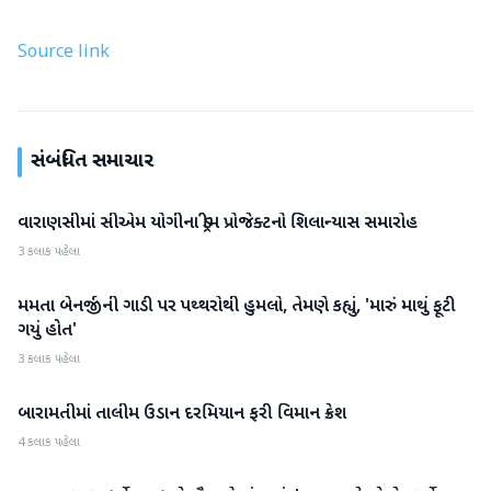
Source link
સંબંધિત સમાચાર
વારાણસીમાં સીએમ યોગીના ડ્રીમ પ્રોજેક્ટનો શિલાન્યાસ સમારોહ
રાષ્ટ્રીય
3 કલાક પહેલા
મમતા બેનર્જીની ગાડી પર પથ્થરોથી હુમલો, તેમણે કહ્યું, 'મારું માથું ફૂટી
રાષ્ટ્રીય
ગયું હોત'
3 કલાક પહેલા
બારામતીમાં તાલીમ ઉડાન દરમિયાન ફરી વિમાન ક્રેશ
રાષ્ટ્રીય
4 કલાક પહેલા