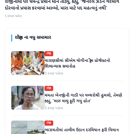
રાજીનામા પર ધર્મેન્દ્ર પ્રધાને મૌન તોડ્યું, કહ્યું, 'જનરલ ઝેડને ગેરમાર્ગે
રાષ્ટ્રીય
દોરવાનો પ્રયાસ કરવામાં આવ્યો, મારા માટે પદ મહત્વનું નથી'
5 કલાક પહેલા
રાષ્ટ્રીય
ના વધુ સમાચાર
રાષ્ટ્રીય
વારાણસીમાં સીએમ યોગીના ડ્રીમ પ્રોજેક્ટનો
શિલાન્યાસ સમારોહ
3 કલાક પહેલા
રાષ્ટ્રીય
મમતા બેનર્જીની ગાડી પર પથ્થરોથી હુમલો, તેમણે
કહ્યું, 'મારું માથું ફૂટી ગયું હોત'
3 કલાક પહેલા
રાષ્ટ્રીય
બારામતીમાં તાલીમ ઉડાન દરમિયાન ફરી વિમાન