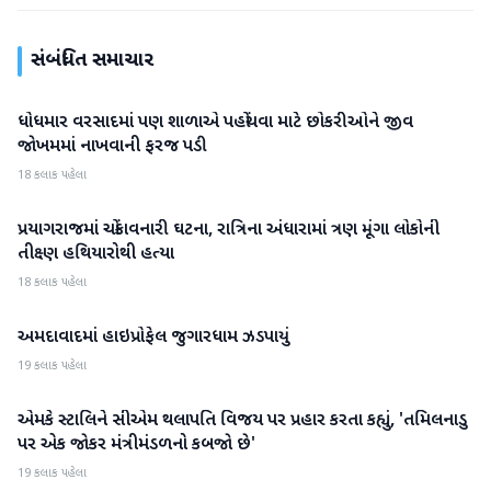
સંબંધિત સમાચાર
ધોધમાર વરસાદમાં પણ શાળાએ પહોંચવા માટે છોકરીઓને જીવ
રાષ્ટ્રીય
જોખમમાં નાખવાની ફરજ પડી
18 કલાક પહેલા
પ્રયાગરાજમાં ચોંકાવનારી ઘટના, રાત્રિના અંધારામાં ત્રણ મૂંગા લોકોની
રાષ્ટ્રીય
તીક્ષ્ણ હથિયારોથી હત્યા
18 કલાક પહેલા
અમદાવાદમાં હાઇપ્રોફેલ જુગારધામ ઝડપાયું
રાષ્ટ્રીય
19 કલાક પહેલા
એમકે સ્ટાલિને સીએમ થલાપતિ વિજય પર પ્રહાર કરતા કહ્યું, 'તમિલનાડુ
રાષ્ટ્રીય
પર એક જોકર મંત્રીમંડળનો કબજો છે'
19 કલાક પહેલા