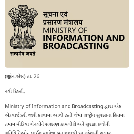
(જી.એન.એસ) તા. 26
નવી દિલ્હી,
Ministry of Information and Broadcasting દ્વારા એક
એડવાઈઝરી જારી કરવામાં આવી હતી જેમાં રાષ્ટ્રીય સુરક્ષાના હિતમાં
તમામ મીડિયા ચેનલોને સંરક્ષણ કામગીરી અને સુરક્ષા દળોની
ગતિવિધિઓનું લાઈવ કવરેજ બતાવવાથી દૂર રહેવાની સલાહ