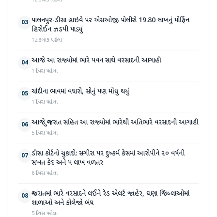
પાલનપુર-ડીસા હાઇવે પર એસઓજી પોલીસે 19.80 લાખનું મોર્ફિન
03
હિરોઈન ઝડપી પાડ્યું
12 કલાક પહેલા
આજે આ રાજ્યોમાં ભારે પવન સાથે વરસાદની આગાહી
04
1 દિવસ પહેલા
ચાંદીના ભાવમાં વધારો, સોનું પણ મોંઘુ થયું
05
1 દિવસ પહેલા
આજે ગુજરાત સહિત આ રાજ્યોમાં ભારેથી અતિભારે વરસાદની આગાહી
06
5 દિવસ પહેલા
ડીસા કોર્ટનો ચુકાદો: સગીરા પર દુષ્કર્મ કેસમાં આરોપીને ૨૦ વર્ષની
07
સખત કેદ અને ૫ લાખ વળતર
6 દિવસ પહેલા
ગુજરાતમાં ભારે વરસાદને લઈને રેડ એલર્ટ જાહેર, ઘણા જિલ્લાઓમાં
08
શાળાઓ અને કોલેજો બંધ
5 દિવસ પહેલા