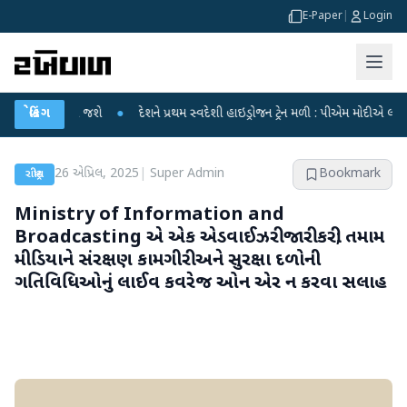
E-Paper
|
Login
અવકાશમાં જશે
બ્રેકિંગ
●
દેશને પ્રથમ સ્વદેશી હાઇડ્રોજન ટ્રેન મળી : પીએમ મોદીએ લીલી ઝંડી બત
26 એપ્રિલ, 2025
|
Super Admin
Bookmark
રાષ્ટ્રીય
Ministry of Information and
Broadcasting એ એક એડવાઈઝરી જારી કરી; તમામ
મીડિયાને સંરક્ષણ કામગીરી અને સુરક્ષા દળોની
ગતિવિધિઓનું લાઈવ કવરેજ ઓન એર ન કરવા સલાહ