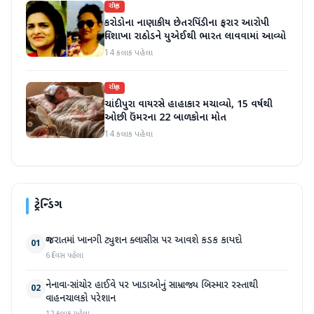
રાષ્ટ્રીય
કરોડોના નાણાકીય છેતરપિંડીના ફરાર આરોપી
વિશાખા રાઠોડને યુએઈથી ભારત લાવવામાં આવ્યો
14 કલાક પહેલા
રાષ્ટ્રીય
ચાંદીપુરા વાયરસે હાહાકાર મચાવ્યો, 15 વર્ષથી
ઓછી ઉંમરના 22 બાળકોના મોત
14 કલાક પહેલા
ટ્રેન્ડિંગ
ગુજરાતમાં ખાનગી ટ્યુશન ક્લાસીસ પર આવશે કડક કાયદો
01
6 દિવસ પહેલા
નેનાવા-સાંચોર હાઈવે પર ખાડાઓનું સામ્રાજ્ય બિસ્માર રસ્તાથી
02
વાહનચાલકો પરેશાન
12 કલાક પહેલા